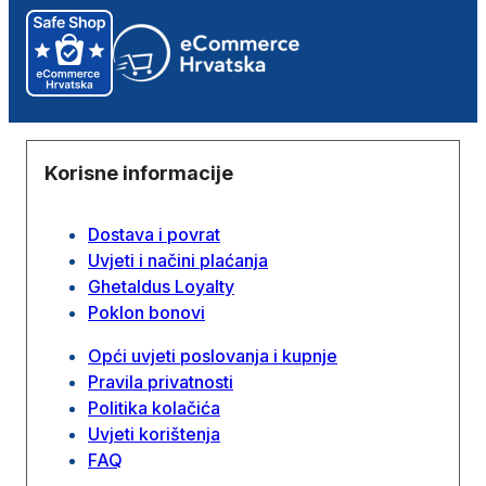
Korisne informacije
Dostava i povrat
Uvjeti i načini plaćanja
Ghetaldus Loyalty
Poklon bonovi
Opći uvjeti poslovanja i kupnje
Pravila privatnosti
Politika kolačića
Uvjeti korištenja
FAQ