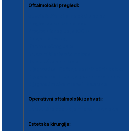
Oftalmološki pregledi:
Specijalistički oftalmološki pregled
Pregled za kontaktne leće
Pregled vidnog polja (OCT)
Dječja oftalmologija
Kontrola očnog tlaka
Drugo mišljenje oftalmologa
Retinološka ambulanta
Dijagnostika i liječenje upalnih očnih bolesti
Dijagnostika i liječenje glaukomske bolesti
Dijagnostika sive mrene ili katarakte
Operativni oftalmološki zahvati:
Ultrazvučna operacija mrene ili katarakta
Estetska kirurgija: