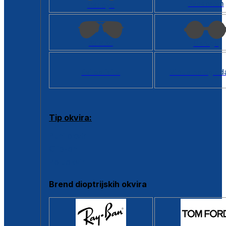
Kvadratan
Cat eye
Aviator
Okrugli
Svi oblici >
Virtualno ogled
Tip okvira:
Puni okvir
Clip-on
Poluokvir
Brend dioptrijskih okvira