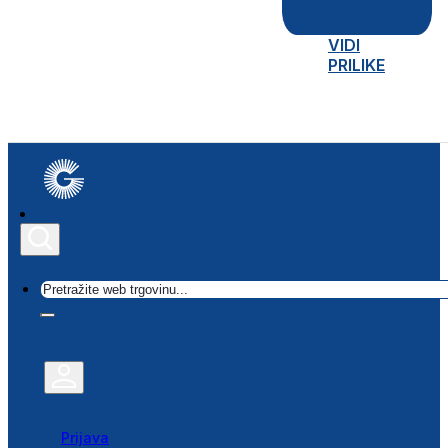
VIDI
PRILIKE
Traži
Prijava