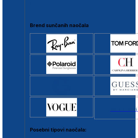
Clip-on
Poluokvir
Brend sunčanih naočala
Svi brendovi
Posebni tipovi naočala: