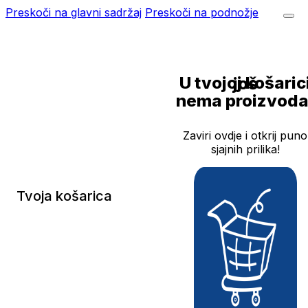
Preskoči na glavni sadržaj
Preskoči na podnožje
U tvojoj košarici još
nema proizvoda
Zaviri ovdje i otkrij puno
sjajnih prilika!
Tvoja košarica