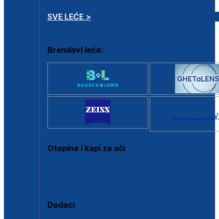
SVE LEĆE >
Brendovi leća:
SVI BRANDOV
Otopine i kapi za oči
Sve otopine za kontaktne leće
Sve kapi za oči
Dodaci