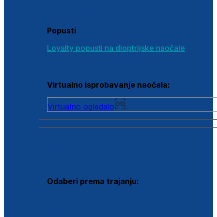
Poklon bonovi
Popusti
Loyalty popusti na dioptrijske naočale
Outlet dioptrijskih naočala
Virtualno isprobavanje naočala:
Virtualno ogledalo
KONTAKTNE LEĆE I OTOPINE
Odaberi prema trajanju:
Jednodnevne leće
Mjesečne leće