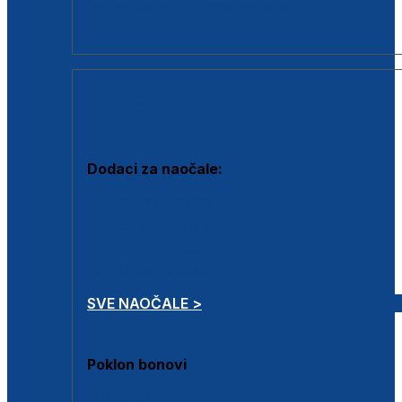
Dodaci za dioptrijske naočale
Poklon bonovi
DODACI
Dodaci za naočale:
Krpice za čišćenje
Kutijice za naočale
Sprejevi za čišćenje
Lančići za naočale
SVE NAOČALE >
Poklon bonovi
Poklon bonovi