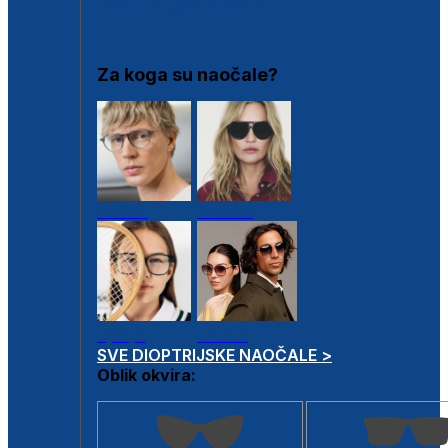
DIOPTRIJSKI OKVIRI
Za koga su naočale?
Muške
Ženske
Dječje
Unisex
SVE DIOPTRIJSKE NAOČALE >
Oblik okvira: