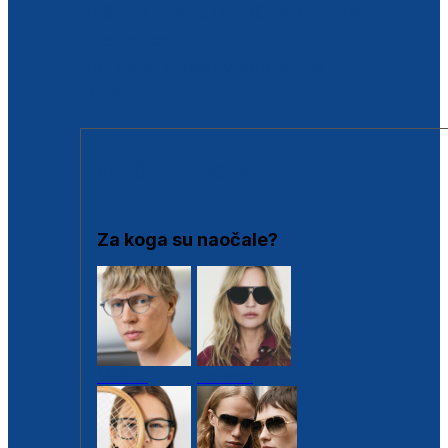
BESPLATNA KONTROLA SLUHA
Poslovnice
Proizvodi s loyalty popustima
Outlet
SUNČANE NAOČALE
Za koga su naočale?
Muške
Ženske