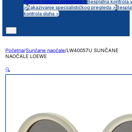
Pronađi najbližu polikliniku >
Besplatna kontrola 
>
Zakazivanje specijalističkog pregleda >
Bespla
Otvorena radna mjesta
kontrola sluha >
Početna
/
Sunčane naočale
/
LW40057U SUNČANE
NAOČALE LOEWE
🔍