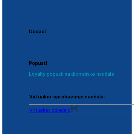
Polarizirane sunčane naočale
Fotokromatske sunčane naočale
Naočale s clip-on dodatkom
Dodaci
Dodaci za dioptrijske naočale
Poklon bonovi
Popusti
Loyalty popusti na dioptrijske naočale
Outlet dioptrijskih naočala
Virtualno isprobavanje naočala:
Virtualno ogledalo