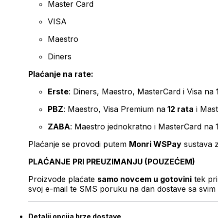
Master Card
VISA
Maestro
Diners
Plaćanje na rate:
Erste
: Diners, Maestro, MasterCard i Visa na
PBZ
: Maestro, Visa Premium na
12 rata
i Mas
ZABA
: Maestro jednokratno i MasterCard na 
Plaćanje se provodi putem
Monri WSPay
sustava z
PLAĆANJE PRI PREUZIMANJU (POUZEĆEM)
Proizvode plaćate
samo novcem u gotovini
tek pr
svoj e-mail te SMS poruku na dan dostave sa svim 
Detalji opcija brze dostave