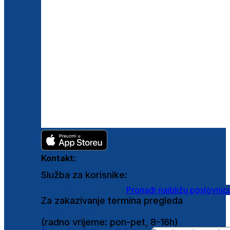
Kontakt:
Služba za korisnike:
shop@ghetaldus.hr
Pronađi najbližu poslovnic
Za zakazivanje termina pregleda
0800 222 025
(radno vrijeme: pon-pet, 8-16h)