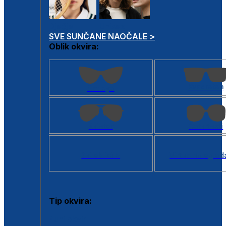
Dječje
Unisex
SVE SUNČANE NAOČALE >
Oblik okvira:
Kvadratan
Cat eye
Aviator
Četvrtasti
Svi oblici >
Virtualno ogled
Tip okvira:
Puni okvir