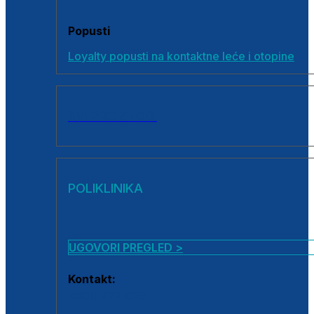
Popusti
Loyalty popusti na kontaktne leće i otopine
SVI PROIZVODI
POLIKLINIKA
UGOVORI PREGLED >
Kontakt:
0800 222 025