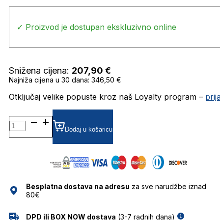
✓ Proizvod je dostupan ekskluzivno online
Snižena cijena:
207,90
€
Najniža cijena u 30 dana: 346,50 €
Otključaj velike popuste kroz naš Loyalty program –
pri
LW40057U SUNČANE
NAOČALE
Dodaj u košaricu
LOEWE
količina
Besplatna dostava na adresu
za sve narudžbe iznad
80€
DPD ili BOX NOW dostava
(3-7 radnih dana)