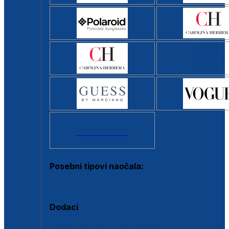
Svi brendovi >
Posebni tipovi naočala:
Okviri s clip-on dodatkom
Dodaci
Dodaci za dioptrijske naočale