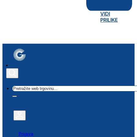
VIDI
PRILIKE
Traži
Prijava