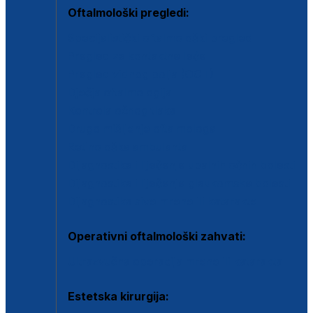
Oftalmološki pregledi:
Specijalistički oftalmološki pregled
Pregled za kontaktne leće
Pregled vidnog polja (OCT)
Dječja oftalmologija
Kontrola očnog tlaka
Drugo mišljenje oftalmologa
Retinološka ambulanta
Dijagnostika i liječenje upalnih očnih bolesti
Dijagnostika i liječenje glaukomske bolesti
Dijagnostika sive mrene ili katarakte
Operativni oftalmološki zahvati:
Ultrazvučna operacija mrene ili katarakta
Estetska kirurgija: