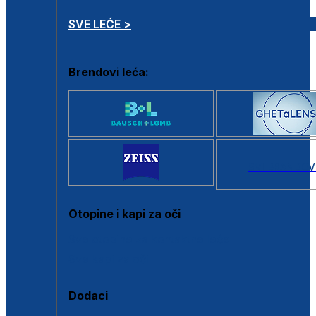
SVE LEĆE >
Brendovi leća:
SVI BRANDOV
Otopine i kapi za oči
Sve otopine za kontaktne leće
Sve kapi za oči
Dodaci