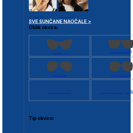
Dječje
Unisex
SVE SUNČANE NAOČALE >
Oblik okvira:
Kvadratan
Cat eye
Aviator
Četvrtasti
Svi oblici >
Virtualno ogled
Tip okvira:
Puni okvir