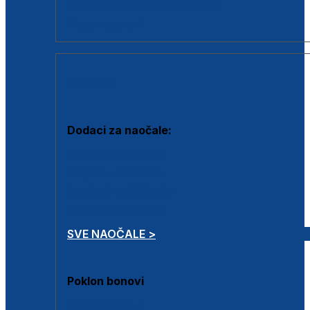
Dodaci za dioptrijske naočale
Poklon bonovi
DODACI
Dodaci za naočale:
Krpice za čišćenje
Kutijice za naočale
Sprejevi za čišćenje
Lančići za naočale
SVE NAOČALE >
Poklon bonovi
Poklon bonovi