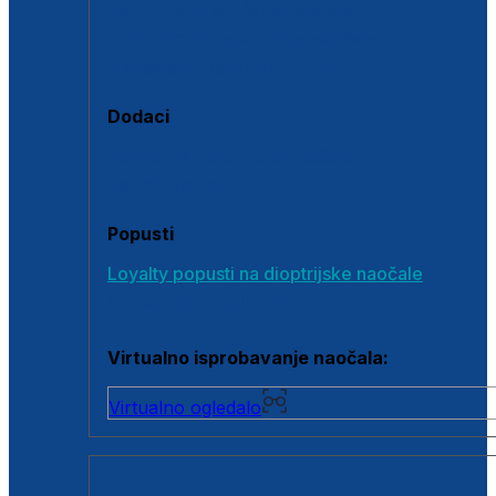
Polarizirane sunčane naočale
Fotokromatske sunčane naočale
Naočale s clip-on dodatkom
Dodaci
Dodaci za dioptrijske naočale
Poklon bonovi
Popusti
Loyalty popusti na dioptrijske naočale
Outlet dioptrijskih naočala
Virtualno isprobavanje naočala:
Virtualno ogledalo