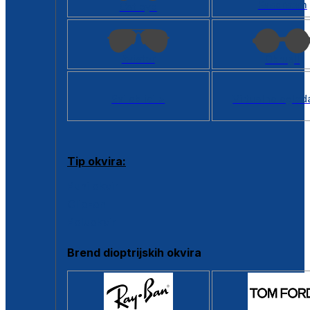
Kvadratan
Cat eye
Aviator
Okrugli
Svi oblici >
Virtualno ogled
Tip okvira:
Puni okvir
Clip-on
Poluokvir
Brend dioptrijskih okvira