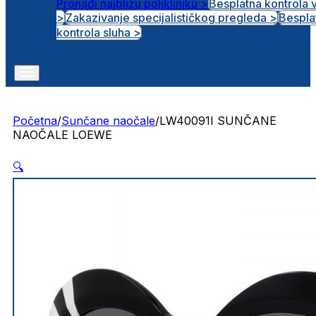
Pronađi najbližu polikliniku >
Besplatna kontrola 
>
Zakazivanje specijalističkog pregleda >
Bespla
Otvorena radna mjesta
kontrola sluha >
Početna
/
Sunčane naočale
/
LW40091I SUNČANE
NAOČALE LOEWE
🔍