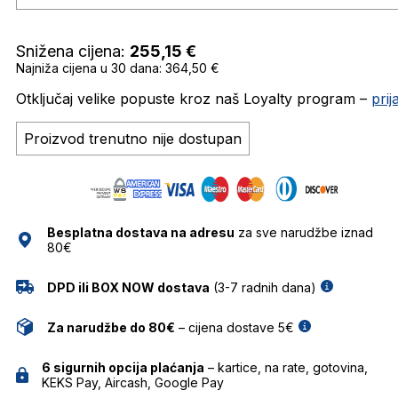
Snižena cijena:
255,15
€
Najniža cijena u 30 dana: 364,50 €
Otključaj velike popuste kroz naš Loyalty program –
pri
Proizvod trenutno nije dostupan
Besplatna dostava na adresu
za sve narudžbe iznad
80€
DPD ili BOX NOW dostava
(3-7 radnih dana)
Za narudžbe do 80€
– cijena dostave 5€
6 sigurnih opcija plaćanja
– kartice, na rate, gotovina,
KEKS Pay, Aircash, Google Pay