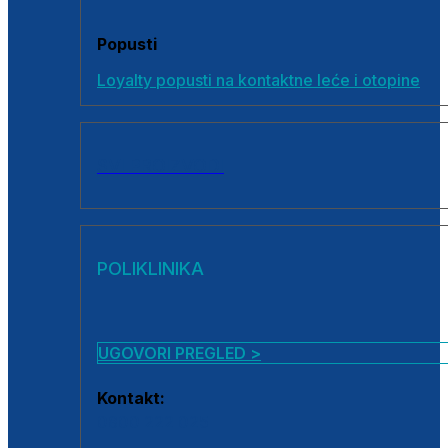
Popusti
Loyalty popusti na kontaktne leće i otopine
SVI PROIZVODI
POLIKLINIKA
UGOVORI PREGLED >
Kontakt:
0800 222 025