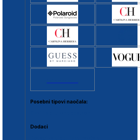
Svi brendovi >
Posebni tipovi naočala:
Okviri s clip-on dodatkom
Dodaci
Dodaci za dioptrijske naočale