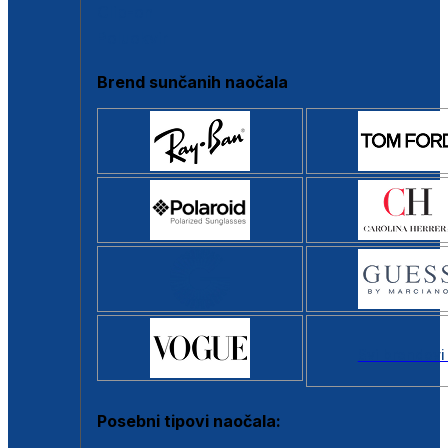
Clip-on
Poluokvir
Brend sunčanih naočala
Svi brendovi
Posebni tipovi naočala: