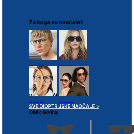
DIOPTRIJSKI OKVIRI
Za koga su naočale?
Muške
Ženske
Dječje
Unisex
SVE DIOPTRIJSKE NAOČALE >
Oblik okvira: