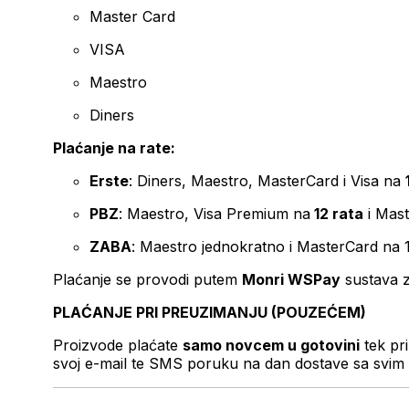
Master Card
VISA
Maestro
Diners
Plaćanje na rate:
Erste
: Diners, Maestro, MasterCard i Visa na
PBZ
: Maestro, Visa Premium na
12 rata
i Mas
ZABA
: Maestro jednokratno i MasterCard na 
Plaćanje se provodi putem
Monri WSPay
sustava z
PLAĆANJE PRI PREUZIMANJU (POUZEĆEM)
Proizvode plaćate
samo novcem u gotovini
tek pr
svoj e-mail te SMS poruku na dan dostave sa svim 