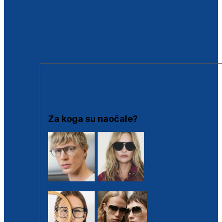
BESPLATNA KONTROLA SLUHA
Poslovnice
Proizvodi s loyalty popustima
Outlet
SUNČANE NAOČALE
Za koga su naočale?
Muške
Ženske