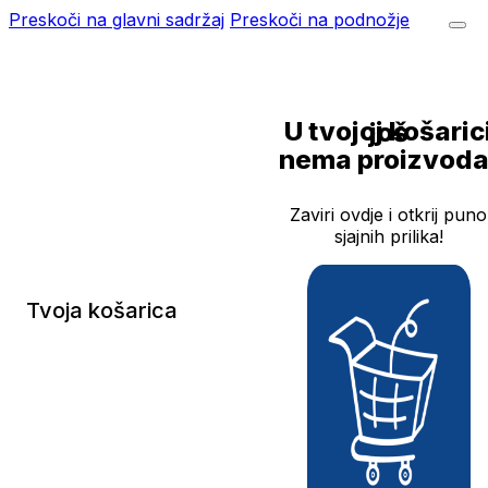
Preskoči na glavni sadržaj
Preskoči na podnožje
U tvojoj košarici još
nema proizvoda
Zaviri ovdje i otkrij puno
sjajnih prilika!
Tvoja košarica