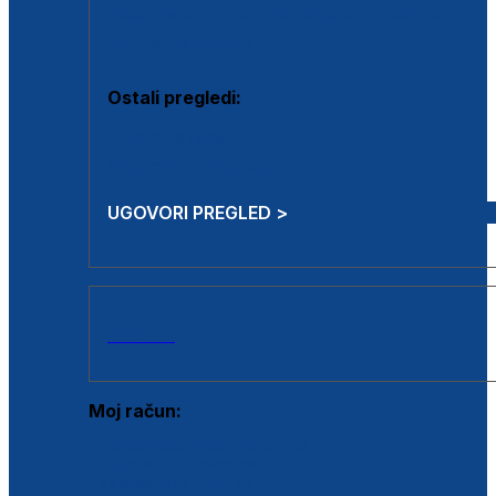
Estetska kirurgija i mali operativni zahvati
Aplikacija botoxa
Ostali pregledi:
Medicina rada
Sistematski pregled
UGOVORI PREGLED >
AKCIJE
Moj račun:
Prijava postojećeg korisnika
Registracija novog korisnika
Zaboravljena lozinka