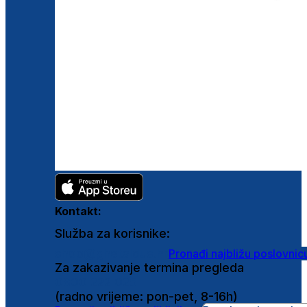
Kontakt:
Služba za korisnike:
shop@ghetaldus.hr
Pronađi najbližu poslovnic
Za zakazivanje termina pregleda
0800 222 025
(radno vrijeme: pon-pet, 8-16h)