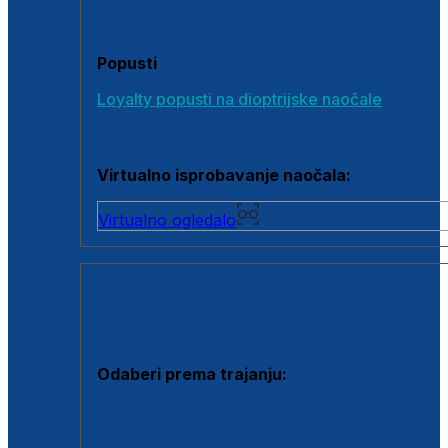
Poklon bonovi
Popusti
Loyalty popusti na dioptrijske naočale
Outlet dioptrijskih naočala
Virtualno isprobavanje naočala:
Virtualno ogledalo
KONTAKTNE LEĆE I OTOPINE
Odaberi prema trajanju:
Jednodnevne leće
Mjesečne leće