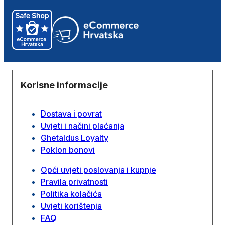
Korisne informacije
Dostava i povrat
Uvjeti i načini plaćanja
Ghetaldus Loyalty
Poklon bonovi
Opći uvjeti poslovanja i kupnje
Pravila privatnosti
Politika kolačića
Uvjeti korištenja
FAQ