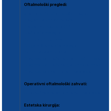
Oftalmološki pregledi:
Specijalistički oftalmološki pregled
Pregled za kontaktne leće
Pregled vidnog polja (OCT)
Dječja oftalmologija
Kontrola očnog tlaka
Drugo mišljenje oftalmologa
Retinološka ambulanta
Dijagnostika i liječenje upalnih očnih bolesti
Dijagnostika i liječenje glaukomske bolesti
Dijagnostika sive mrene ili katarakte
Operativni oftalmološki zahvati:
Ultrazvučna operacija mrene ili katarakta
Estetska kirurgija: