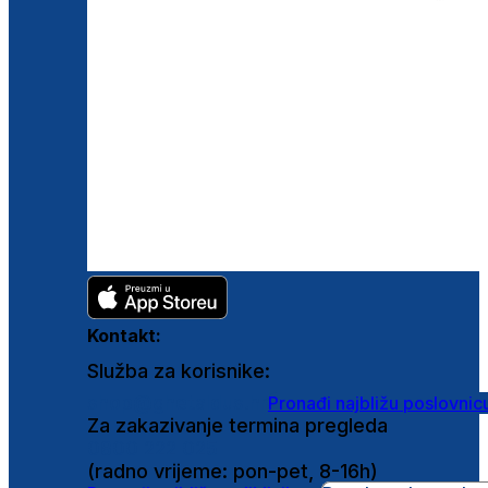
Kontakt:
Služba za korisnike:
shop@ghetaldus.hr
Pronađi najbližu poslovnic
Za zakazivanje termina pregleda
0800 222 025
(radno vrijeme: pon-pet, 8-16h)