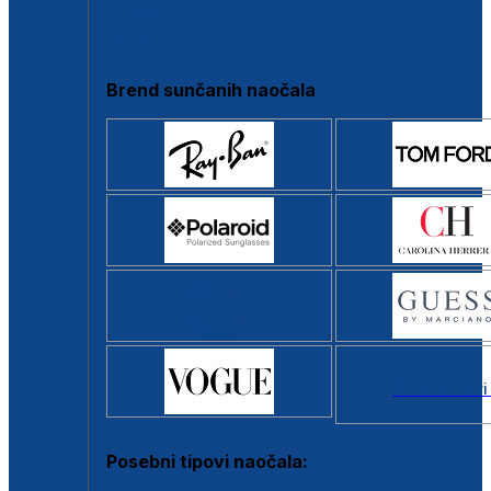
Clip-on
Poluokvir
Brend sunčanih naočala
Svi brendovi
Posebni tipovi naočala: