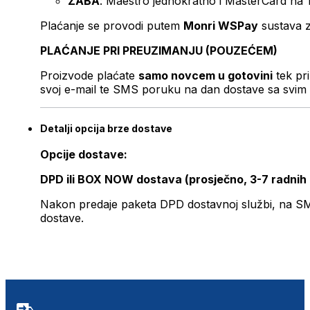
ZABA
: Maestro jednokratno i MasterCard na 
Plaćanje se provodi putem
Monri WSPay
sustava z
PLAĆANJE PRI PREUZIMANJU (POUZEĆEM)
Proizvode plaćate
samo novcem u gotovini
tek pr
svoj e-mail te SMS poruku na dan dostave sa svim 
Detalji opcija brze dostave
Opcije dostave:
DPD ili BOX NOW dostava (prosječno, 3-7 radnih
Nakon predaje paketa DPD dostavnoj službi, na SMS 
dostave.