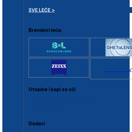
SVE LEĆE >
Brendovi leća:
SVI BRANDOV
Otopine i kapi za oči
Sve otopine za kontaktne leće
Sve kapi za oči
Dodaci