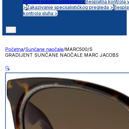
Pronađi najbližu polikliniku >
Besplatna kontrola 
>
Zakazivanje specijalističkog pregleda >
Bespla
Otvorena radna mjesta
kontrola sluha >
Početna
/
Sunčane naočale
/
MARC500/S
GRADIJENT SUNČANE NAOČALE MARC JACOBS
🔍