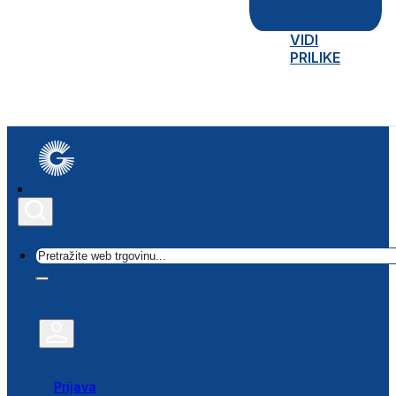
VIDI
PRILIKE
Traži
Prijava