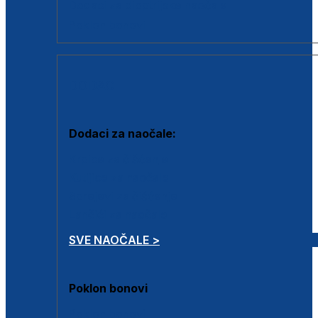
Dodaci za dioptrijske naočale
Poklon bonovi
DODACI
Dodaci za naočale:
Krpice za čišćenje
Kutijice za naočale
Sprejevi za čišćenje
Lančići za naočale
SVE NAOČALE >
Poklon bonovi
Poklon bonovi