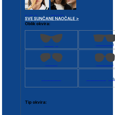
Dječje
Unisex
SVE SUNČANE NAOČALE >
Oblik okvira:
Kvadratan
Cat eye
Aviator
Četvrtasti
Svi oblici >
Virtualno ogled
Tip okvira:
Puni okvir