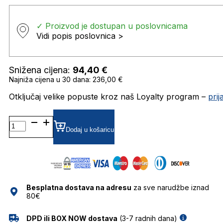
✓ Proizvod je dostupan u poslovnicama
Vidi popis poslovnica >
Snižena cijena:
94,40
€
Najniža cijena u 30 dana: 236,00 €
Otključaj velike popuste kroz naš Loyalty program –
pri
MARC500/S
GRADIJENT SUNČANE
Dodaj u košaricu
NAOČALE
MARC
JACOBS
količina
Besplatna dostava na adresu
za sve narudžbe iznad
80€
DPD ili BOX NOW dostava
(3-7 radnih dana)