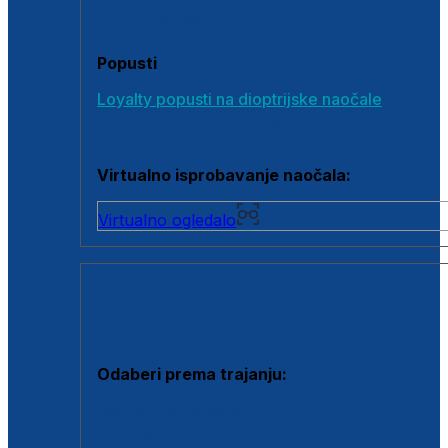
Poklon bonovi
Popusti
Loyalty popusti na dioptrijske naočale
Outlet dioptrijskih naočala
Virtualno isprobavanje naočala:
Virtualno ogledalo
KONTAKTNE LEĆE I OTOPINE
Odaberi prema trajanju:
Jednodnevne leće
Mjesečne leće