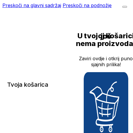
Preskoči na glavni sadržaj
Preskoči na podnožje
U tvojoj košarici još
nema proizvoda
Zaviri ovdje i otkrij puno
sjajnih prilika!
Tvoja košarica