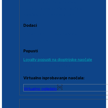
Polarizirane sunčane naočale
Fotokromatske sunčane naočale
Naočale s clip-on dodatkom
Dodaci
Dodaci za dioptrijske naočale
Poklon bonovi
Popusti
Loyalty popusti na dioptrijske naočale
Outlet dioptrijskih naočala
Virtualno isprobavanje naočala:
Virtualno ogledalo