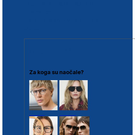
BESPLATNA KONTROLA SLUHA
Poslovnice
Proizvodi s loyalty popustima
Outlet
SUNČANE NAOČALE
Za koga su naočale?
Muške
Ženske