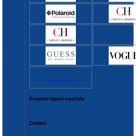
Svi brendovi >
Posebni tipovi naočala:
Okviri s clip-on dodatkom
Dodaci
Dodaci za dioptrijske naočale