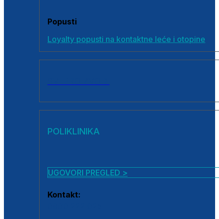
Popusti
Loyalty popusti na kontaktne leće i otopine
SVI PROIZVODI
POLIKLINIKA
UGOVORI PREGLED >
Kontakt:
0800 222 025