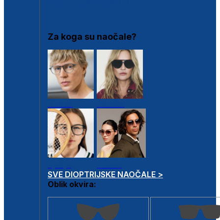
DIOPTRIJSKI OKVIRI
Za koga su naočale?
Muške
Ženske
Dječje
Unisex
SVE DIOPTRIJSKE NAOČALE >
Oblik okvira: