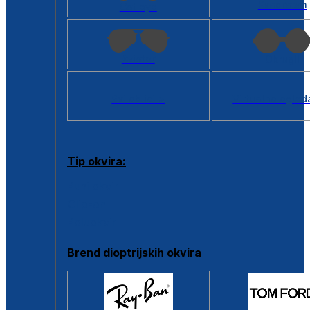
Kvadratan
Cat eye
Aviator
Okrugli
Svi oblici >
Virtualno ogled
Tip okvira:
Puni okvir
Clip-on
Poluokvir
Brend dioptrijskih okvira