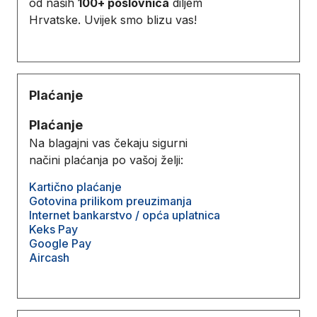
od naših
100+ poslovnica
diljem
Hrvatske. Uvijek smo blizu vas!
Plaćanje
Plaćanje
Na blagajni vas čekaju sigurni
načini plaćanja po vašoj želji:
Kartično plaćanje
Gotovina prilikom preuzimanja
Internet bankarstvo / opća uplatnica
Keks Pay
Google Pay
Aircash