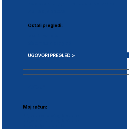
Estetska kirurgija i mali operativni zahvati
Aplikacija botoxa
Ostali pregledi:
Medicina rada
Sistematski pregled
UGOVORI PREGLED >
AKCIJE
Moj račun:
Prijava postojećeg korisnika
Registracija novog korisnika
Zaboravljena lozinka