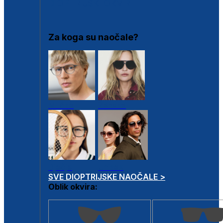
DIOPTRIJSKI OKVIRI
Za koga su naočale?
Muške
Ženske
Dječje
Unisex
SVE DIOPTRIJSKE NAOČALE >
Oblik okvira: