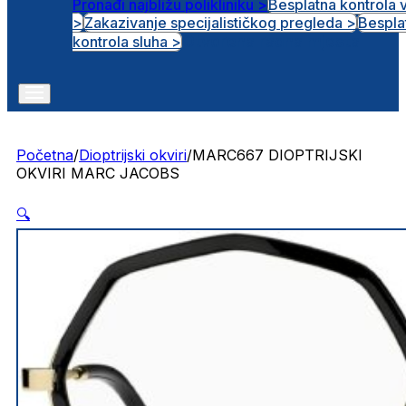
Pronađi najbližu polikliniku >
Besplatna kontrola 
>
Zakazivanje specijalističkog pregleda >
Bespla
Otvorena radna mjesta
kontrola sluha >
Početna
/
Dioptrijski okviri
/
MARC667 DIOPTRIJSKI
OKVIRI MARC JACOBS
🔍