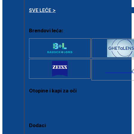
SVE LEĆE >
Brendovi leća:
SVI BRANDOV
Otopine i kapi za oči
Sve otopine za kontaktne leće
Sve kapi za oči
Dodaci