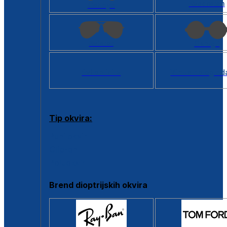
Kvadratan
Cat eye
Aviator
Okrugli
Svi oblici >
Virtualno ogled
Tip okvira:
Puni okvir
Clip-on
Poluokvir
Brend dioptrijskih okvira