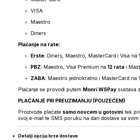
VISA
Maestro
Diners
Plaćanje na rate:
Erste
: Diners, Maestro, MasterCard i Visa na
PBZ
: Maestro, Visa Premium na
12 rata
i Mas
ZABA
: Maestro jednokratno i MasterCard na 
Plaćanje se provodi putem
Monri WSPay
sustava z
PLAĆANJE PRI PREUZIMANJU (POUZEĆEM)
Proizvode plaćate
samo novcem u gotovini
tek pr
svoj e-mail te SMS poruku na dan dostave sa svim 
Detalji opcija brze dostave