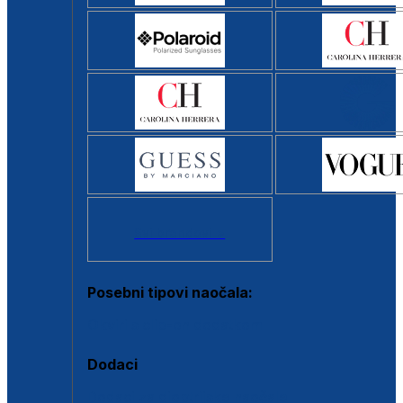
Svi brendovi >
Posebni tipovi naočala:
Okviri s clip-on dodatkom
Dodaci
Dodaci za dioptrijske naočale