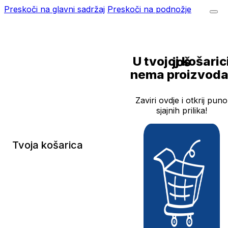
Preskoči na glavni sadržaj
Preskoči na podnožje
U tvojoj košarici još
nema proizvoda
Zaviri ovdje i otkrij puno
sjajnih prilika!
Tvoja košarica