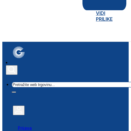
VIDI
PRILIKE
Traži
Prijava