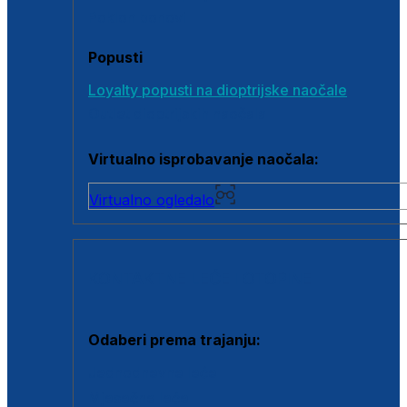
Poklon bonovi
Popusti
Loyalty popusti na dioptrijske naočale
Outlet dioptrijskih naočala
Virtualno isprobavanje naočala:
Virtualno ogledalo
KONTAKTNE LEĆE I OTOPINE
Odaberi prema trajanju:
Jednodnevne leće
Mjesečne leće