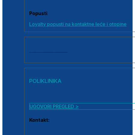
Popusti
Loyalty popusti na kontaktne leće i otopine
SVI PROIZVODI
POLIKLINIKA
UGOVORI PREGLED >
Kontakt:
0800 222 025