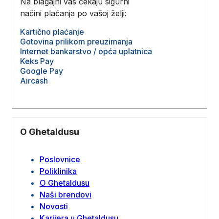
Na blagajni vas čekaju sigurni
načini plaćanja po vašoj želji:
Kartično plaćanje
Gotovina prilikom preuzimanja
Internet bankarstvo / opća uplatnica
Keks Pay
Google Pay
Aircash
O Ghetaldusu
Poslovnice
Poliklinika
O Ghetaldusu
Naši brendovi
Novosti
Karijera u Ghetaldusu