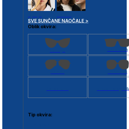
Dječje
Unisex
SVE SUNČANE NAOČALE >
Oblik okvira:
Kvadratan
Cat eye
Aviator
Četvrtasti
Svi oblici >
Virtualno ogled
Tip okvira:
Puni okvir