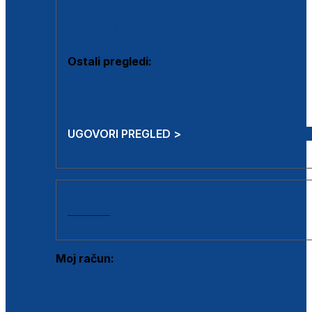
Estetska kirurgija i mali operativni zahvati
Aplikacija botoxa
Ostali pregledi:
Medicina rada
Sistematski pregled
UGOVORI PREGLED >
AKCIJE
Moj račun:
Prijava postojećeg korisnika
Registracija novog korisnika
Zaboravljena lozinka