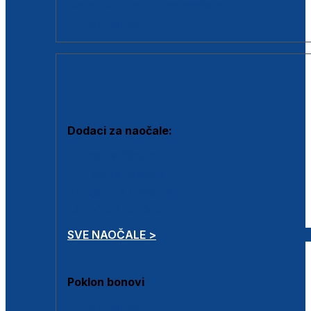
Dodaci za dioptrijske naočale
Poklon bonovi
DODACI
Dodaci za naočale:
Krpice za čišćenje
Kutijice za naočale
Sprejevi za čišćenje
Lančići za naočale
SVE NAOČALE >
Poklon bonovi
Poklon bonovi