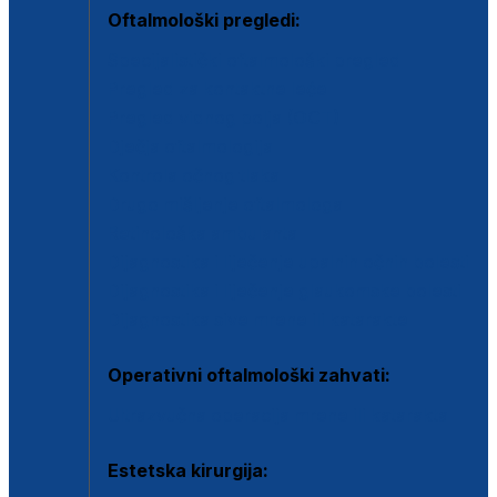
Oftalmološki pregledi:
Specijalistički oftalmološki pregled
Pregled za kontaktne leće
Pregled vidnog polja (OCT)
Dječja oftalmologija
Kontrola očnog tlaka
Drugo mišljenje oftalmologa
Retinološka ambulanta
Dijagnostika i liječenje upalnih očnih bolesti
Dijagnostika i liječenje glaukomske bolesti
Dijagnostika sive mrene ili katarakte
Operativni oftalmološki zahvati:
Ultrazvučna operacija mrene ili katarakta
Estetska kirurgija: