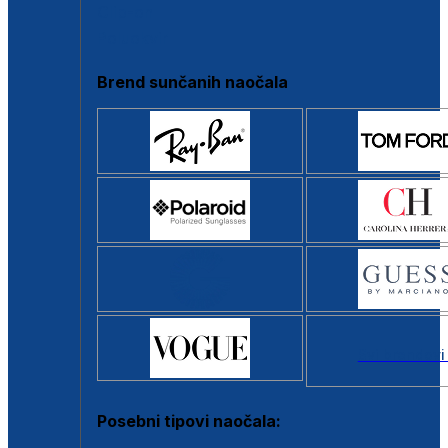
Clip-on
Poluokvir
Brend sunčanih naočala
Svi brendovi
Posebni tipovi naočala: