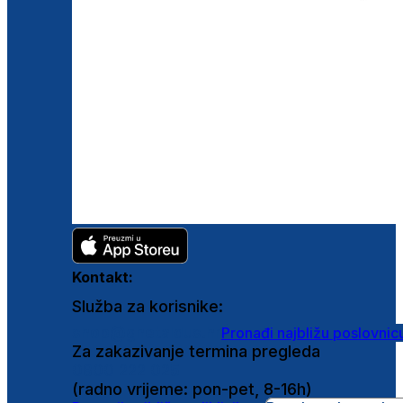
Kontakt:
Služba za korisnike:
shop@ghetaldus.hr
Pronađi najbližu poslovnic
Za zakazivanje termina pregleda
0800 222 025
(radno vrijeme: pon-pet, 8-16h)