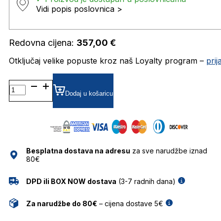
Vidi popis poslovnica >
Redovna cijena:
357,00
€
Otključaj velike popuste kroz naš Loyalty program –
pri
MARC667 DIOPTRIJSKI
OKVIRI
Dodaj u košaricu
MARC
JACOBS
količina
Besplatna dostava na adresu
za sve narudžbe iznad
80€
DPD ili BOX NOW dostava
(3-7 radnih dana)
Za narudžbe do 80€
– cijena dostave 5€