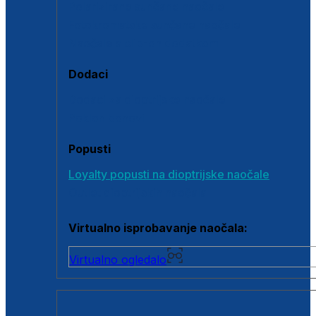
Polarizirane sunčane naočale
Fotokromatske sunčane naočale
Naočale s clip-on dodatkom
Dodaci
Dodaci za dioptrijske naočale
Poklon bonovi
Popusti
Loyalty popusti na dioptrijske naočale
Outlet dioptrijskih naočala
Virtualno isprobavanje naočala:
Virtualno ogledalo