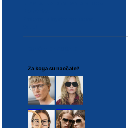
BESPLATNA KONTROLA SLUHA
Poslovnice
Proizvodi s loyalty popustima
Outlet
SUNČANE NAOČALE
Za koga su naočale?
Muške
Ženske