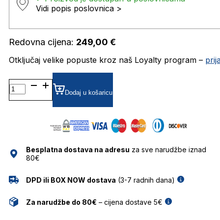
Vidi popis poslovnica >
Redovna cijena:
249,00
€
Otključaj velike popuste kroz naš Loyalty program –
pri
MARC736 DIOPTRIJSKI
OKVIRI
Dodaj u košaricu
MARC
JACOBS
količina
Besplatna dostava na adresu
za sve narudžbe iznad
80€
DPD ili BOX NOW dostava
(3-7 radnih dana)
Za narudžbe do 80€
– cijena dostave 5€