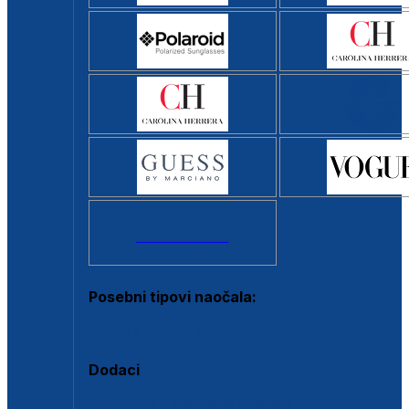
Svi brendovi >
Posebni tipovi naočala:
Okviri s clip-on dodatkom
Dodaci
Dodaci za dioptrijske naočale