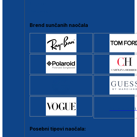
Clip-on
Poluokvir
Brend sunčanih naočala
Svi brendovi
Posebni tipovi naočala: