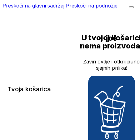
Preskoči na glavni sadržaj
Preskoči na podnožje
U tvojoj košarici još
nema proizvoda
Zaviri ovdje i otkrij puno
sjajnih prilika!
Tvoja košarica