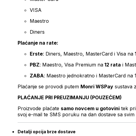
VISA
Maestro
Diners
Plaćanje na rate:
Erste
: Diners, Maestro, MasterCard i Visa na
PBZ
: Maestro, Visa Premium na
12 rata
i Mas
ZABA
: Maestro jednokratno i MasterCard na 
Plaćanje se provodi putem
Monri WSPay
sustava z
PLAĆANJE PRI PREUZIMANJU (POUZEĆEM)
Proizvode plaćate
samo novcem u gotovini
tek pr
svoj e-mail te SMS poruku na dan dostave sa svim 
Detalji opcija brze dostave