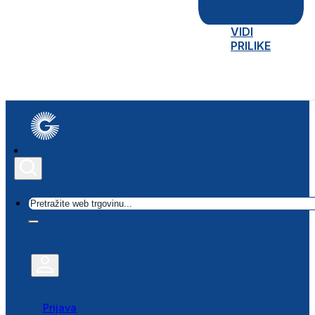
VIDI
PRILIKE
Traži
Prijava