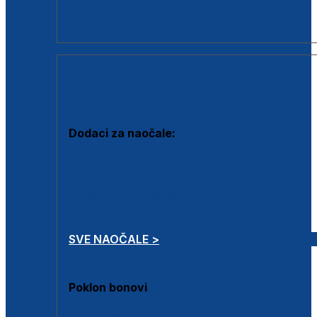
Dodaci za dioptrijske naočale
Poklon bonovi
DODACI
Dodaci za naočale:
Krpice za čišćenje
Kutijice za naočale
Sprejevi za čišćenje
Lančići za naočale
SVE NAOČALE >
Poklon bonovi
Poklon bonovi