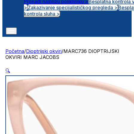
Pronađi najbližu polikliniku >
Besplatna kontrola 
>
Zakazivanje specijalističkog pregleda >
Bespla
Otvorena radna mjesta
kontrola sluha >
Početna
/
Dioptrijski okviri
/
MARC736 DIOPTRIJSKI
OKVIRI MARC JACOBS
🔍