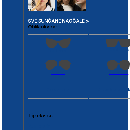
Dječje
Unisex
SVE SUNČANE NAOČALE >
Oblik okvira:
Kvadratan
Cat eye
Aviator
Četvrtasti
Svi oblici >
Virtualno ogled
Tip okvira:
Puni okvir