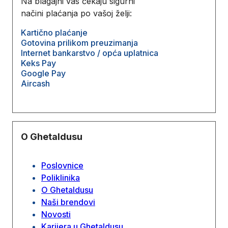
Na blagajni vas čekaju sigurni
načini plaćanja po vašoj želji:
Kartično plaćanje
Gotovina prilikom preuzimanja
Internet bankarstvo / opća uplatnica
Keks Pay
Google Pay
Aircash
O Ghetaldusu
Poslovnice
Poliklinika
O Ghetaldusu
Naši brendovi
Novosti
Karijera u Ghetaldusu