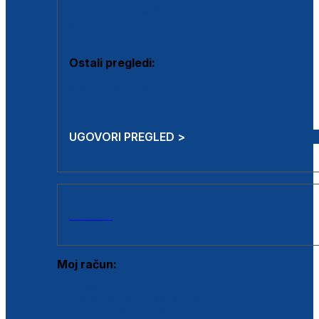
Estetska kirurgija i mali operativni zahvati
Aplikacija botoxa
Ostali pregledi:
Medicina rada
Sistematski pregled
UGOVORI PREGLED >
AKCIJE
Moj račun:
Prijava postojećeg korisnika
Registracija novog korisnika
Zaboravljena lozinka