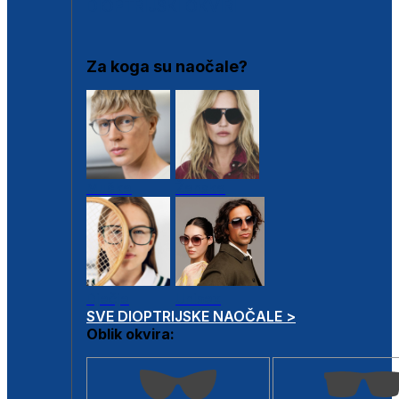
DIOPTRIJSKI OKVIRI
Za koga su naočale?
Muške
Ženske
Dječje
Unisex
SVE DIOPTRIJSKE NAOČALE >
Oblik okvira: