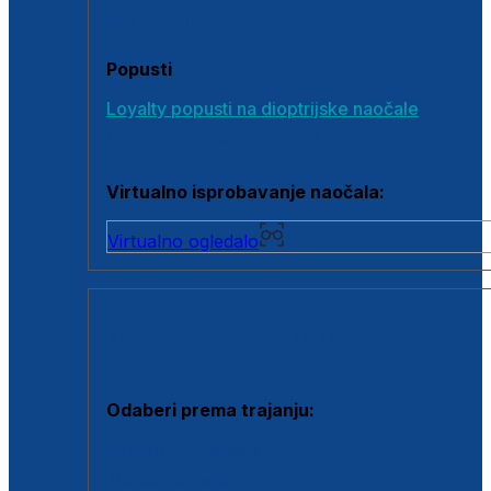
Poklon bonovi
Popusti
Loyalty popusti na dioptrijske naočale
Outlet dioptrijskih naočala
Virtualno isprobavanje naočala:
Virtualno ogledalo
KONTAKTNE LEĆE I OTOPINE
Odaberi prema trajanju:
Jednodnevne leće
Mjesečne leće