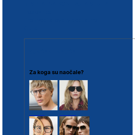
BESPLATNA KONTROLA SLUHA
Poslovnice
Proizvodi s loyalty popustima
Outlet
SUNČANE NAOČALE
Za koga su naočale?
Muške
Ženske