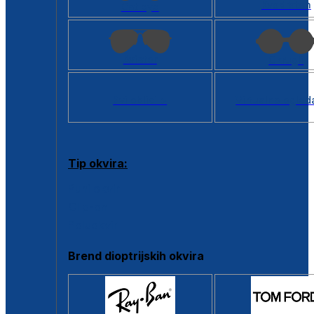
Kvadratan
Cat eye
Aviator
Okrugli
Svi oblici >
Virtualno ogled
Tip okvira:
Puni okvir
Clip-on
Poluokvir
Brend dioptrijskih okvira