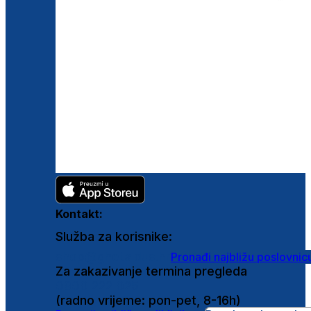
Kontakt:
Služba za korisnike:
shop@ghetaldus.hr
Pronađi najbližu poslovnic
Za zakazivanje termina pregleda
0800 222 025
(radno vrijeme: pon-pet, 8-16h)