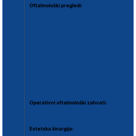
Oftalmološki pregledi:
Specijalistički oftalmološki pregled
Pregled za kontaktne leće
Pregled vidnog polja (OCT)
Dječja oftalmologija
Kontrola očnog tlaka
Drugo mišljenje oftalmologa
Retinološka ambulanta
Dijagnostika i liječenje upalnih očnih bolesti
Dijagnostika i liječenje glaukomske bolesti
Dijagnostika sive mrene ili katarakte
Operativni oftalmološki zahvati:
Ultrazvučna operacija mrene ili katarakta
Estetska kirurgija: