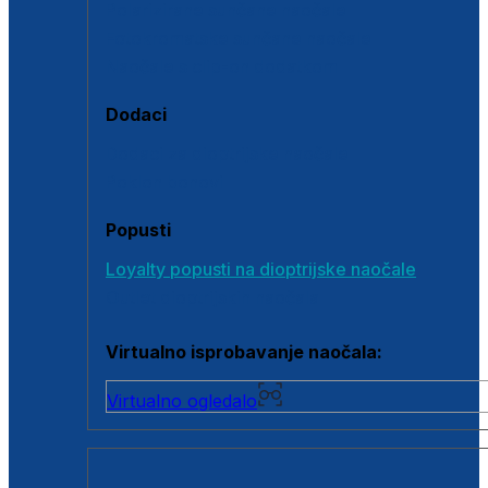
Polarizirane sunčane naočale
Fotokromatske sunčane naočale
Naočale s clip-on dodatkom
Dodaci
Dodaci za dioptrijske naočale
Poklon bonovi
Popusti
Loyalty popusti na dioptrijske naočale
Outlet dioptrijskih naočala
Virtualno isprobavanje naočala:
Virtualno ogledalo