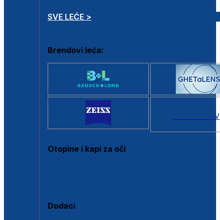
SVE LEĆE >
Brendovi leća:
SVI BRANDOV
Otopine i kapi za oči
Sve otopine za kontaktne leće
Sve kapi za oči
Dodaci