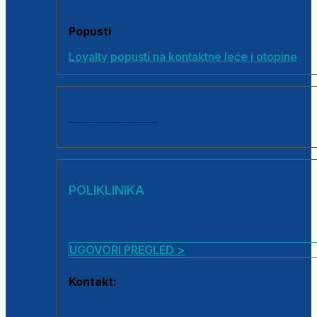
Popusti
Loyalty popusti na kontaktne leće i otopine
SVI PROIZVODI
POLIKLINIKA
UGOVORI PREGLED >
Kontakt:
0800 222 025