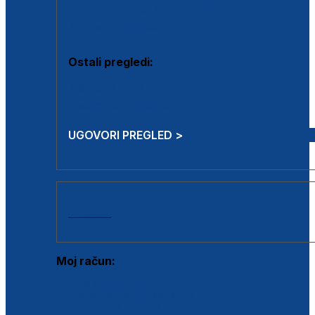
Estetska kirurgija i mali operativni zahvati
Aplikacija botoxa
Ostali pregledi:
Medicina rada
Sistematski pregled
UGOVORI PREGLED >
AKCIJE
Moj račun:
Prijava postojećeg korisnika
Registracija novog korisnika
Zaboravljena lozinka