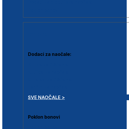
Dodaci za dioptrijske naočale
Poklon bonovi
DODACI
Dodaci za naočale:
Krpice za čišćenje
Kutijice za naočale
Sprejevi za čišćenje
Lančići za naočale
SVE NAOČALE >
Poklon bonovi
Poklon bonovi