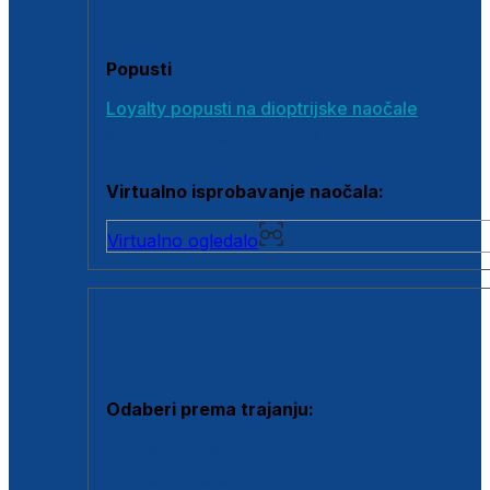
Poklon bonovi
Popusti
Loyalty popusti na dioptrijske naočale
Outlet dioptrijskih naočala
Virtualno isprobavanje naočala:
Virtualno ogledalo
KONTAKTNE LEĆE I OTOPINE
Odaberi prema trajanju:
Jednodnevne leće
Mjesečne leće