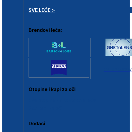
SVE LEĆE >
Brendovi leća:
SVI BRANDOV
Otopine i kapi za oči
Sve otopine za kontaktne leće
Sve kapi za oči
Dodaci