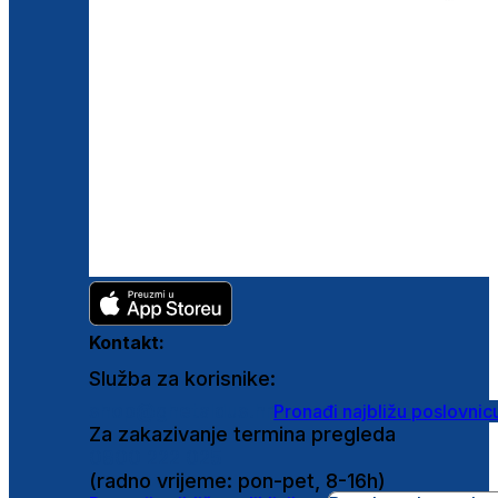
Kontakt:
Služba za korisnike:
shop@ghetaldus.hr
Pronađi najbližu poslovnic
Za zakazivanje termina pregleda
0800 222 025
(radno vrijeme: pon-pet, 8-16h)