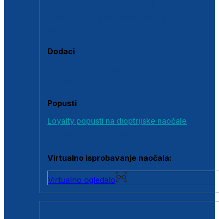
Polarizirane sunčane naočale
Fotokromatske sunčane naočale
Naočale s clip-on dodatkom
Dodaci
Dodaci za dioptrijske naočale
Poklon bonovi
Popusti
Loyalty popusti na dioptrijske naočale
Outlet dioptrijskih naočala
Virtualno isprobavanje naočala:
Virtualno ogledalo