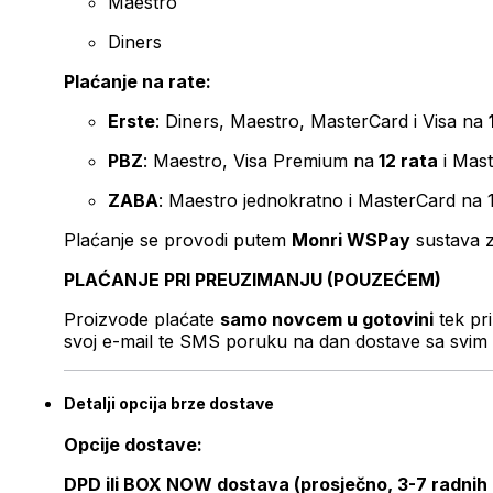
Maestro
Diners
Plaćanje na rate:
Erste
: Diners, Maestro, MasterCard i Visa na
PBZ
: Maestro, Visa Premium na
12 rata
i Mas
ZABA
: Maestro jednokratno i MasterCard na 
Plaćanje se provodi putem
Monri WSPay
sustava z
PLAĆANJE PRI PREUZIMANJU (POUZEĆEM)
Proizvode plaćate
samo novcem u gotovini
tek pr
svoj e-mail te SMS poruku na dan dostave sa svim 
Detalji opcija brze dostave
Opcije dostave:
DPD ili BOX NOW dostava (prosječno, 3-7 radnih