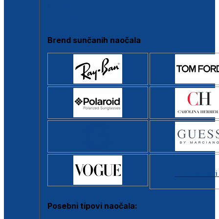
Clip-on
Poluokvir
Brend sunčanih naočala
Svi brendovi
Posebni tipovi naočala: