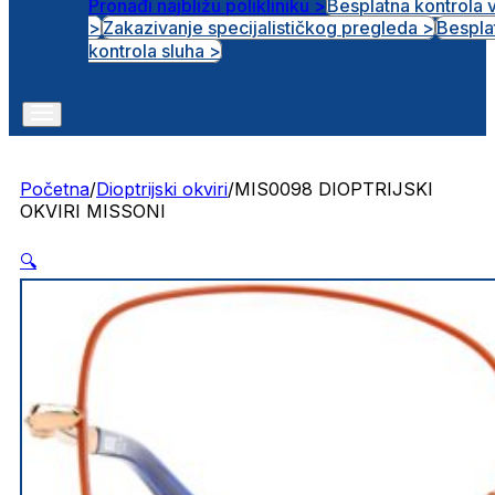
Pronađi najbližu polikliniku >
Besplatna kontrola 
>
Zakazivanje specijalističkog pregleda >
Bespla
Otvorena radna mjesta
kontrola sluha >
Početna
/
Dioptrijski okviri
/
MIS0098 DIOPTRIJSKI
OKVIRI MISSONI
🔍