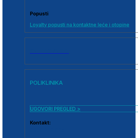
Popusti
Loyalty popusti na kontaktne leće i otopine
SVI PROIZVODI
POLIKLINIKA
UGOVORI PREGLED >
Kontakt:
0800 222 025