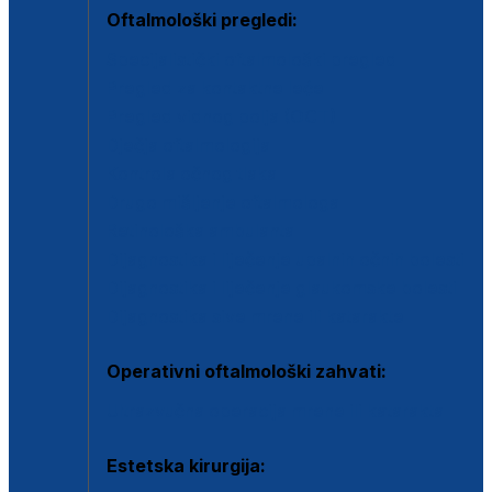
Oftalmološki pregledi:
Specijalistički oftalmološki pregled
Pregled za kontaktne leće
Pregled vidnog polja (OCT)
Dječja oftalmologija
Kontrola očnog tlaka
Drugo mišljenje oftalmologa
Retinološka ambulanta
Dijagnostika i liječenje upalnih očnih bolesti
Dijagnostika i liječenje glaukomske bolesti
Dijagnostika sive mrene ili katarakte
Operativni oftalmološki zahvati:
Ultrazvučna operacija mrene ili katarakta
Estetska kirurgija: