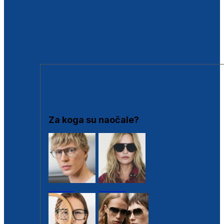
BESPLATNA KONTROLA SLUHA
Poslovnice
Proizvodi s loyalty popustima
Outlet
SUNČANE NAOČALE
Za koga su naočale?
Muške
Ženske