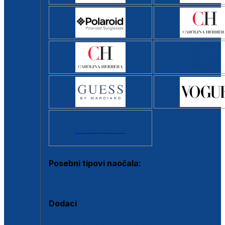
Svi brendovi >
Posebni tipovi naočala:
Okviri s clip-on dodatkom
Dodaci
Dodaci za dioptrijske naočale