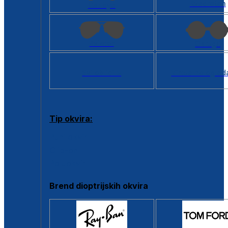
Kvadratan
Cat eye
Aviator
Okrugli
Svi oblici >
Virtualno ogled
Tip okvira:
Puni okvir
Clip-on
Poluokvir
Brend dioptrijskih okvira