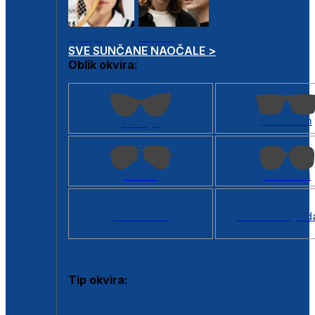
Dječje
Unisex
SVE SUNČANE NAOČALE >
Oblik okvira:
Kvadratan
Cat eye
Aviator
Četvrtasti
Svi oblici >
Virtualno ogled
Tip okvira:
Puni okvir