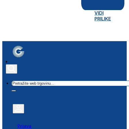
VIDI
PRILIKE
Traži
Prijava