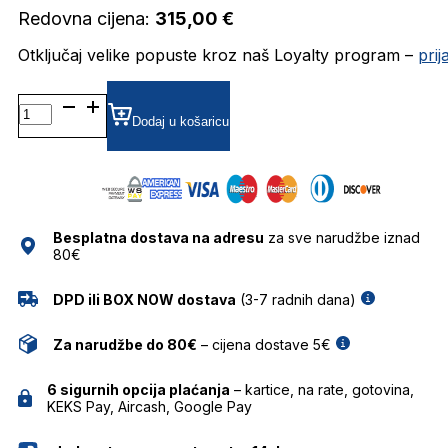
Redovna cijena:
315,00
€
Otključaj velike popuste kroz naš Loyalty program –
pri
MIS0098 DIOPTRIJSKI
OKVIRI
Dodaj u košaricu
MISSONI
količina
Besplatna dostava na adresu
za sve narudžbe iznad
80€
DPD ili BOX NOW dostava
(3-7 radnih dana)
Za narudžbe do 80€
– cijena dostave 5€
6 sigurnih opcija plaćanja
– kartice, na rate, gotovina,
KEKS Pay, Aircash, Google Pay