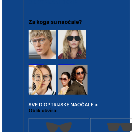
DIOPTRIJSKI OKVIRI
Za koga su naočale?
Muške
Ženske
Dječje
Unisex
SVE DIOPTRIJSKE NAOČALE >
Oblik okvira: