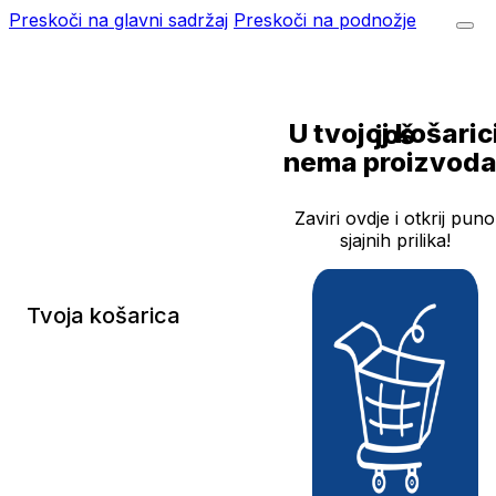
Preskoči na glavni sadržaj
Preskoči na podnožje
U tvojoj košarici još
nema proizvoda
Zaviri ovdje i otkrij puno
sjajnih prilika!
Tvoja košarica