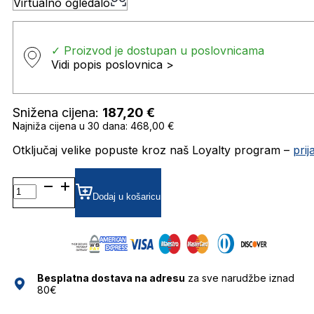
Virtualno ogledalo
✓ Proizvod je dostupan u poslovnicama
Vidi popis poslovnica >
Snižena cijena:
187,20
€
Najniža cijena u 30 dana: 468,00 €
Otključaj velike popuste kroz naš Loyalty program –
pri
MM0034
GRADIJENT SUNČANE
Dodaj u košaricu
NAOČALE
MAX
MARA
količina
Besplatna dostava na adresu
za sve narudžbe iznad
80€