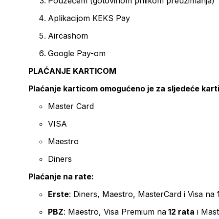
Pouzećem (gotovinom prilikom preuzimanja)
Aplikacijom KEKS Pay
Aircashom
Google Pay-om
PLAĆANJE KARTICOM
Plaćanje karticom omogućeno je za sljedeće kart
Master Card
VISA
Maestro
Diners
Plaćanje na rate:
Erste
: Diners, Maestro, MasterCard i Visa na
PBZ
: Maestro, Visa Premium na
12 rata
i Mas