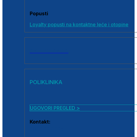
Popusti
Loyalty popusti na kontaktne leće i otopine
SVI PROIZVODI
POLIKLINIKA
UGOVORI PREGLED >
Kontakt:
0800 222 025