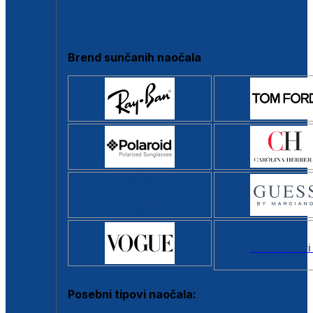
Clip-on
Poluokvir
Brend sunčanih naočala
Svi brendovi
Posebni tipovi naočala: