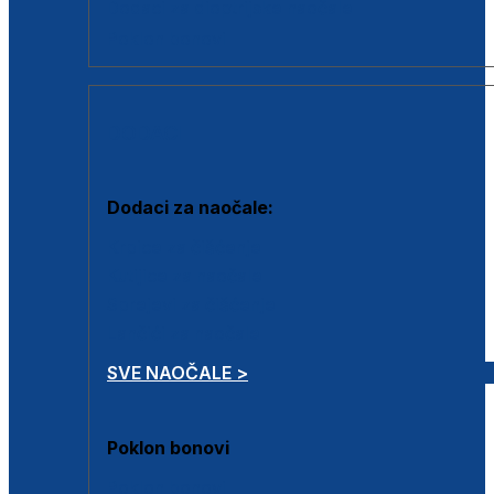
Dodaci za dioptrijske naočale
Poklon bonovi
DODACI
Dodaci za naočale:
Krpice za čišćenje
Kutijice za naočale
Sprejevi za čišćenje
Lančići za naočale
SVE NAOČALE >
Poklon bonovi
Poklon bonovi