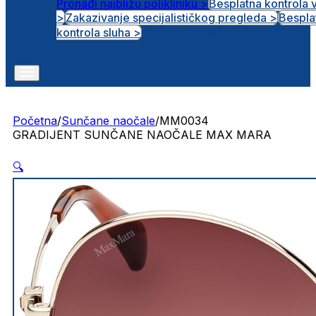
Pronađi najbližu polikliniku >
Besplatna kontrola 
>
Zakazivanje specijalističkog pregleda >
Bespla
Otvorena radna mjesta
kontrola sluha >
Početna
/
Sunčane naočale
/
MM0034
GRADIJENT SUNČANE NAOČALE MAX MARA
🔍