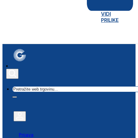
VIDI
PRILIKE
Traži
Prijava