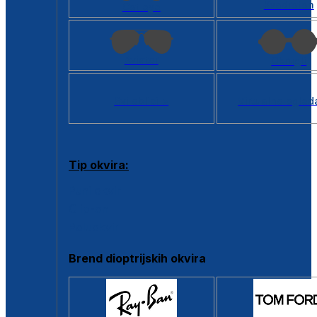
Kvadratan
Cat eye
Aviator
Okrugli
Svi oblici >
Virtualno ogled
Tip okvira:
Puni okvir
Clip-on
Poluokvir
Brend dioptrijskih okvira