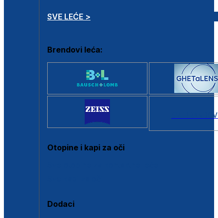
SVE LEĆE >
Brendovi leća:
SVI BRANDOV
Otopine i kapi za oči
Sve otopine za kontaktne leće
Sve kapi za oči
Dodaci