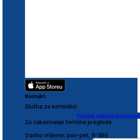
Kontakt:
Služba za korisnike:
shop@ghetaldus.hr
Pronađi najbližu poslovnic
Za zakazivanje termina pregleda
0800 222 025
(radno vrijeme: pon-pet, 8-16h)