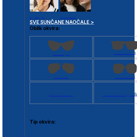
Dječje
Unisex
SVE SUNČANE NAOČALE >
Oblik okvira:
Kvadratan
Cat eye
Aviator
Četvrtasti
Svi oblici >
Virtualno ogled
Tip okvira:
Puni okvir