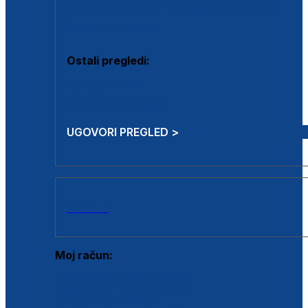
Estetska kirurgija i mali operativni zahvati
Aplikacija botoxa
Ostali pregledi:
Medicina rada
Sistematski pregled
UGOVORI PREGLED >
AKCIJE
Moj račun:
Prijava postojećeg korisnika
Registracija novog korisnika
Zaboravljena lozinka