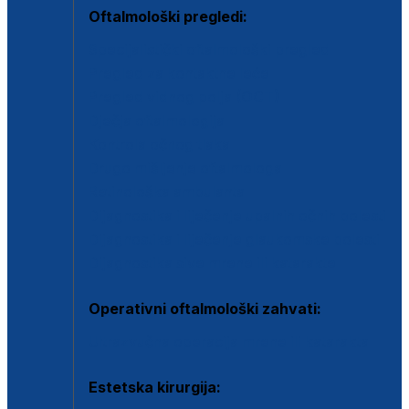
Oftalmološki pregledi:
Specijalistički oftalmološki pregled
Pregled za kontaktne leće
Pregled vidnog polja (OCT)
Dječja oftalmologija
Kontrola očnog tlaka
Drugo mišljenje oftalmologa
Retinološka ambulanta
Dijagnostika i liječenje upalnih očnih bolesti
Dijagnostika i liječenje glaukomske bolesti
Dijagnostika sive mrene ili katarakte
Operativni oftalmološki zahvati:
Ultrazvučna operacija mrene ili katarakta
Estetska kirurgija: