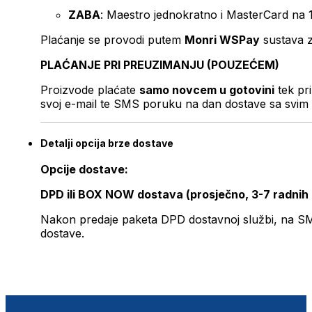
ZABA
: Maestro jednokratno i MasterCard na 
Plaćanje se provodi putem
Monri WSPay
sustava z
PLAĆANJE PRI PREUZIMANJU (POUZEĆEM)
Proizvode plaćate
samo novcem u gotovini
tek pr
svoj e-mail te SMS poruku na dan dostave sa svim 
Detalji opcija brze dostave
Opcije dostave:
DPD ili BOX NOW dostava (prosječno, 3-7 radnih
Nakon predaje paketa DPD dostavnoj službi, na SMS 
dostave.