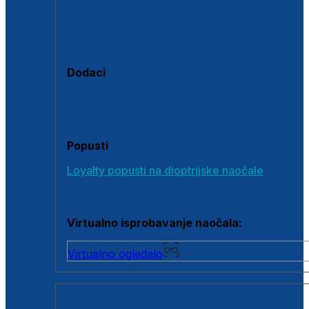
Polarizirane sunčane naočale
Fotokromatske sunčane naočale
Naočale s clip-on dodatkom
Dodaci
Dodaci za dioptrijske naočale
Poklon bonovi
Popusti
Loyalty popusti na dioptrijske naočale
Outlet dioptrijskih naočala
Virtualno isprobavanje naočala:
Virtualno ogledalo