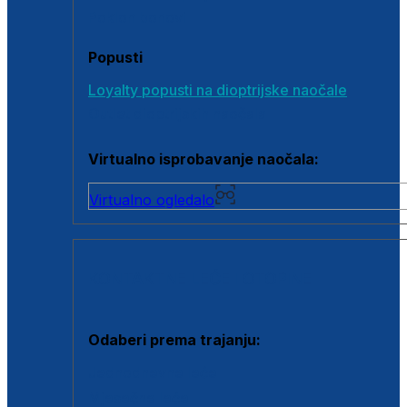
Poklon bonovi
Popusti
Loyalty popusti na dioptrijske naočale
Outlet dioptrijskih naočala
Virtualno isprobavanje naočala:
Virtualno ogledalo
KONTAKTNE LEĆE I OTOPINE
Odaberi prema trajanju:
Jednodnevne leće
Mjesečne leće