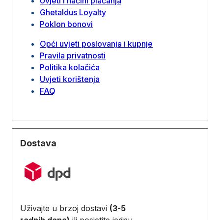
Uvjeti i načini plaćanja
Ghetaldus Loyalty
Poklon bonovi
Opći uvjeti poslovanja i kupnje
Pravila privatnosti
Politika kolačića
Uvjeti korištenja
FAQ
Dostava
Uživajte u brzoj dostavi
(3-5
radnih dana)
ili posjetite jednu