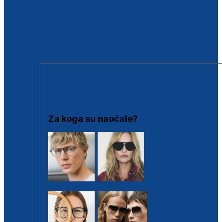
BESPLATNA KONTROLA SLUHA
Poslovnice
Proizvodi s loyalty popustima
Outlet
SUNČANE NAOČALE
Za koga su naočale?
Muške
Ženske