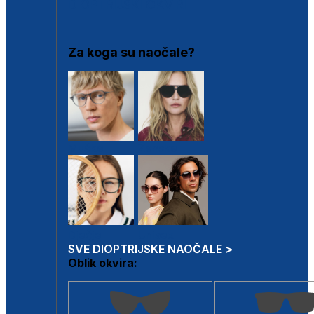
DIOPTRIJSKI OKVIRI
Za koga su naočale?
Muške
Ženske
Dječje
Unisex
SVE DIOPTRIJSKE NAOČALE >
Oblik okvira: