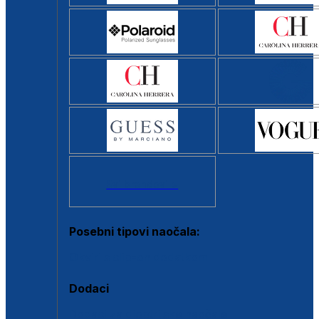
Svi brendovi >
Posebni tipovi naočala:
Okviri s clip-on dodatkom
Dodaci
Dodaci za dioptrijske naočale