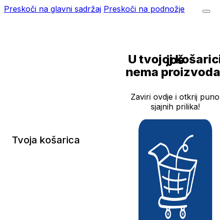
Preskoči na glavni sadržaj
Preskoči na podnožje
U tvojoj košarici još
nema proizvoda
Zaviri ovdje i otkrij puno
sjajnih prilika!
Tvoja košarica