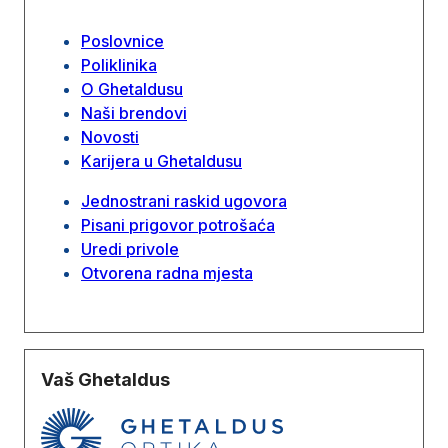
Poslovnice
Poliklinika
O Ghetaldusu
Naši brendovi
Novosti
Karijera u Ghetaldusu
Jednostrani raskid ugovora
Pisani prigovor potrošaća
Uredi privole
Otvorena radna mjesta
Vaš Ghetaldus