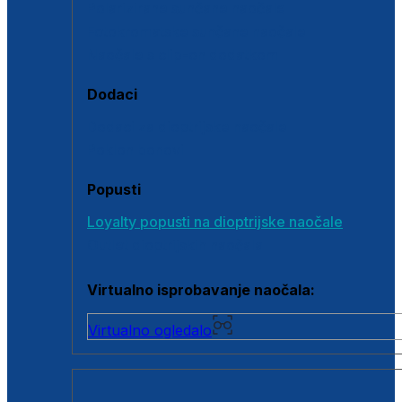
Polarizirane sunčane naočale
Fotokromatske sunčane naočale
Naočale s clip-on dodatkom
Dodaci
Dodaci za dioptrijske naočale
Poklon bonovi
Popusti
Loyalty popusti na dioptrijske naočale
Outlet dioptrijskih naočala
Virtualno isprobavanje naočala:
Virtualno ogledalo