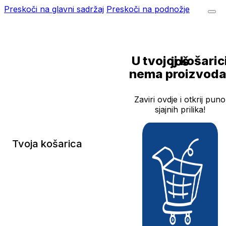
Preskoči na glavni sadržaj
Preskoči na podnožje
U tvojoj košarici još
nema proizvoda
Zaviri ovdje i otkrij puno
sjajnih prilika!
Tvoja košarica