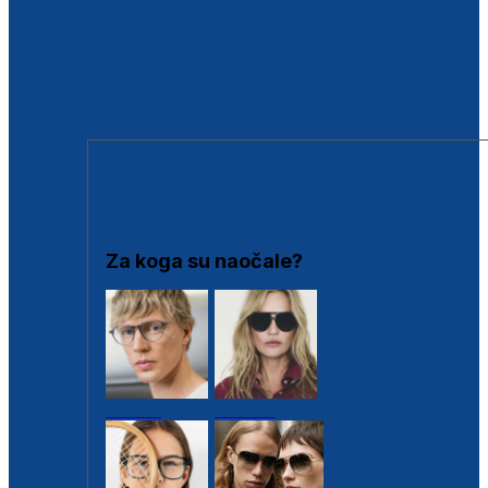
BESPLATNA KONTROLA SLUHA
Poslovnice
Proizvodi s loyalty popustima
Outlet
SUNČANE NAOČALE
Za koga su naočale?
Muške
Ženske