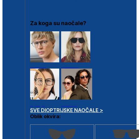
DIOPTRIJSKI OKVIRI
Za koga su naočale?
Muške
Ženske
Dječje
Unisex
SVE DIOPTRIJSKE NAOČALE >
Oblik okvira: