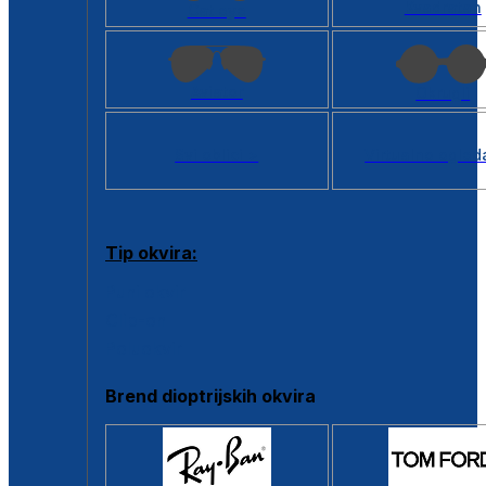
Kvadratan
Cat eye
Aviator
Okrugli
Svi oblici >
Virtualno ogled
Tip okvira:
Puni okvir
Clip-on
Poluokvir
Brend dioptrijskih okvira