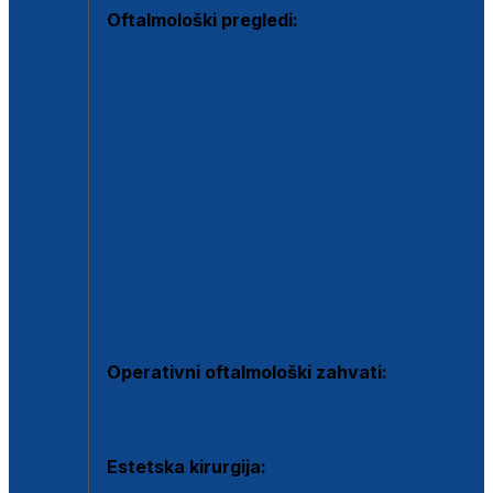
Oftalmološki pregledi:
Specijalistički oftalmološki pregled
Pregled za kontaktne leće
Pregled vidnog polja (OCT)
Dječja oftalmologija
Kontrola očnog tlaka
Drugo mišljenje oftalmologa
Retinološka ambulanta
Dijagnostika i liječenje upalnih očnih bolesti
Dijagnostika i liječenje glaukomske bolesti
Dijagnostika sive mrene ili katarakte
Operativni oftalmološki zahvati:
Ultrazvučna operacija mrene ili katarakta
Estetska kirurgija: