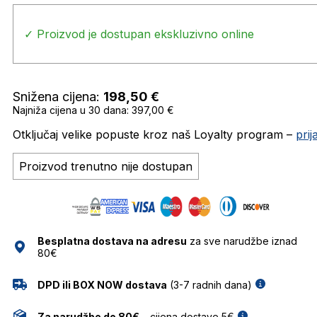
✓ Proizvod je dostupan ekskluzivno online
Snižena cijena:
198,50
€
Najniža cijena u 30 dana: 397,00 €
Otključaj velike popuste kroz naš Loyalty program –
pri
Proizvod trenutno nije dostupan
Besplatna dostava na adresu
za sve narudžbe iznad
80€
DPD ili BOX NOW dostava
(3-7 radnih dana)
Za narudžbe do 80€
– cijena dostave 5€