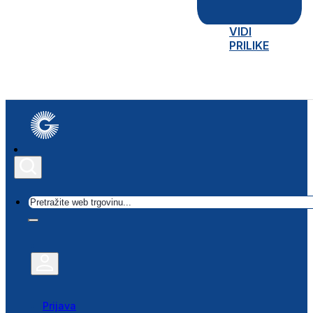
VIDI
PRILIKE
Traži
Prijava