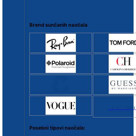
Clip-on
Poluokvir
Brend sunčanih naočala
Svi brendovi
Posebni tipovi naočala: