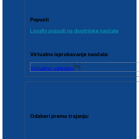
Poklon bonovi
Popusti
Loyalty popusti na dioptrijske naočale
Outlet dioptrijskih naočala
Virtualno isprobavanje naočala:
Virtualno ogledalo
KONTAKTNE LEĆE I OTOPINE
Odaberi prema trajanju:
Jednodnevne leće
Mjesečne leće