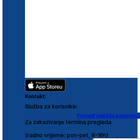
Kontakt:
Služba za korisnike:
shop@ghetaldus.hr
Pronađi najbližu poslovnic
Za zakazivanje termina pregleda
0800 222 025
(radno vrijeme: pon-pet, 8-16h)