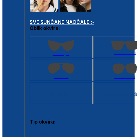
Dječje
Unisex
SVE SUNČANE NAOČALE >
Oblik okvira:
Kvadratan
Cat eye
Aviator
Četvrtasti
Svi oblici >
Virtualno ogled
Tip okvira:
Puni okvir