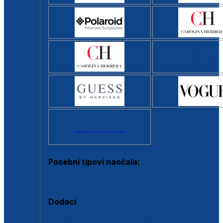
Svi brendovi >
Posebni tipovi naočala:
Okviri s clip-on dodatkom
Dodaci
Dodaci za dioptrijske naočale