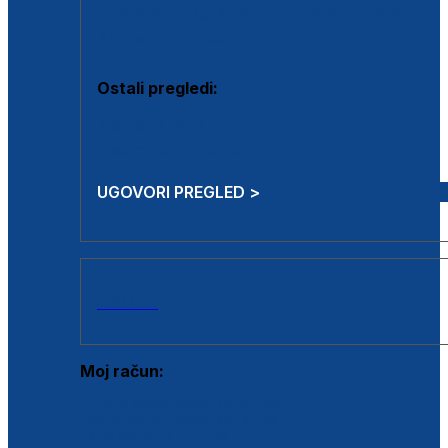
Estetska kirurgija i mali operativni zahvati
Aplikacija botoxa
Ostali pregledi:
Medicina rada
Sistematski pregled
UGOVORI PREGLED >
AKCIJE
Moj račun:
Prijava postojećeg korisnika
Registracija novog korisnika
Zaboravljena lozinka