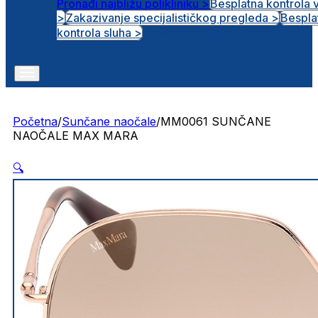
Pronađi najbližu polikliniku >
Besplatna kontrola 
>
Zakazivanje specijalističkog pregleda >
Bespla
Otvorena radna mjesta
kontrola sluha >
Početna
/
Sunčane naočale
/
MM0061 SUNČANE
NAOČALE MAX MARA
🔍