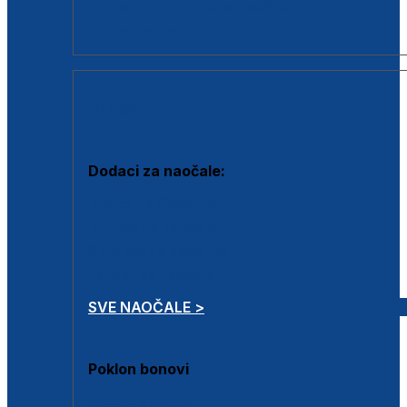
Dodaci za dioptrijske naočale
Poklon bonovi
DODACI
Dodaci za naočale:
Krpice za čišćenje
Kutijice za naočale
Sprejevi za čišćenje
Lančići za naočale
SVE NAOČALE >
Poklon bonovi
Poklon bonovi