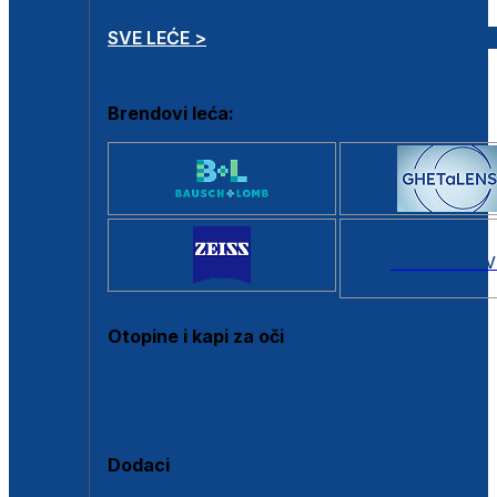
SVE LEĆE >
Brendovi leća:
SVI BRANDOV
Otopine i kapi za oči
Sve otopine za kontaktne leće
Sve kapi za oči
Dodaci