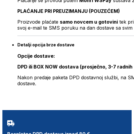
Plaćanje se provodi putem
Monri WSPay
sustava z
PLAĆANJE PRI PREUZIMANJU (POUZEĆEM)
Proizvode plaćate
samo novcem u gotovini
tek pr
svoj e-mail te SMS poruku na dan dostave sa svim 
Detalji opcija brze dostave
Opcije dostave:
DPD ili BOX NOW dostava (prosječno, 3-7 radnih
Nakon predaje paketa DPD dostavnoj službi, na SMS 
dostave.
Besplatna DPD dostava iznad 80 €