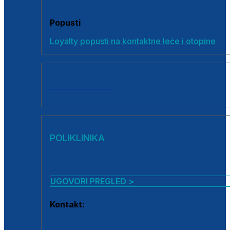
Popusti
Loyalty popusti na kontaktne leće i otopine
SVI PROIZVODI
POLIKLINIKA
UGOVORI PREGLED >
Kontakt:
0800 222 025