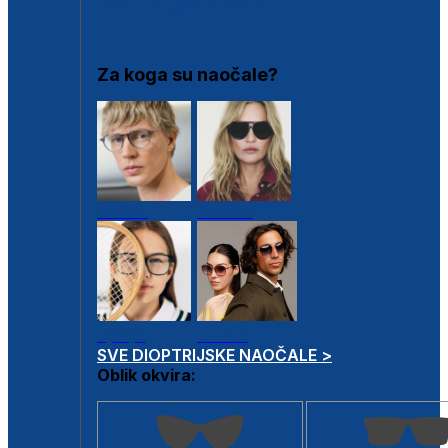
DIOPTRIJSKI OKVIRI
Za koga su naočale?
Muške
Ženske
Dječje
Unisex
SVE DIOPTRIJSKE NAOČALE >
Oblik okvira: