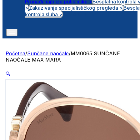
Pronađi najbližu polikliniku >
Besplatna kontrola 
>
Zakazivanje specijalističkog pregleda >
Bespla
Otvorena radna mjesta
kontrola sluha >
Početna
/
Sunčane naočale
/
MM0065 SUNČANE
NAOČALE MAX MARA
🔍