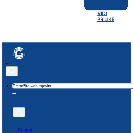
VIDI
PRILIKE
Traži
Prijava