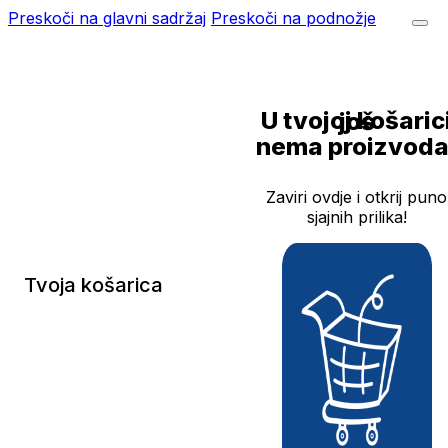
Preskoči na glavni sadržaj
Preskoči na podnožje
U tvojoj košarici još
nema proizvoda
Zaviri ovdje i otkrij puno
sjajnih prilika!
Tvoja košarica