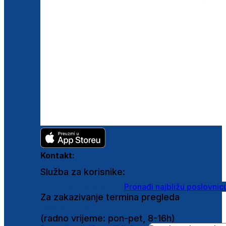
Kontakt:
Služba za korisnike:
shop@ghetaldus.hr
Pronađi najbližu poslovnic
Za zakazivanje termina pregleda
0800 222 025
(radno vrijeme: pon-pet, 8-16h)