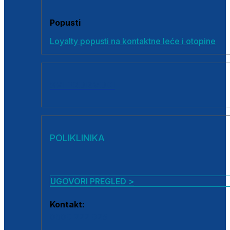
Popusti
Loyalty popusti na kontaktne leće i otopine
SVI PROIZVODI
POLIKLINIKA
UGOVORI PREGLED >
Kontakt:
0800 222 025