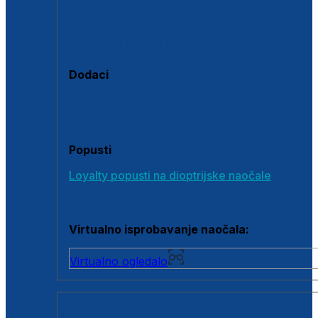
Polarizirane sunčane naočale
Fotokromatske sunčane naočale
Naočale s clip-on dodatkom
Dodaci
Dodaci za dioptrijske naočale
Poklon bonovi
Popusti
Loyalty popusti na dioptrijske naočale
Outlet dioptrijskih naočala
Virtualno isprobavanje naočala:
Virtualno ogledalo