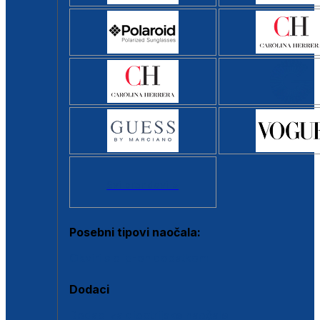
Svi brendovi >
Posebni tipovi naočala:
Okviri s clip-on dodatkom
Dodaci
Dodaci za dioptrijske naočale