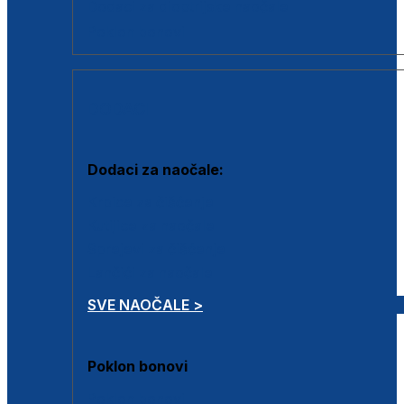
Dodaci za dioptrijske naočale
Poklon bonovi
DODACI
Dodaci za naočale:
Krpice za čišćenje
Kutijice za naočale
Sprejevi za čišćenje
Lančići za naočale
SVE NAOČALE >
Poklon bonovi
Poklon bonovi