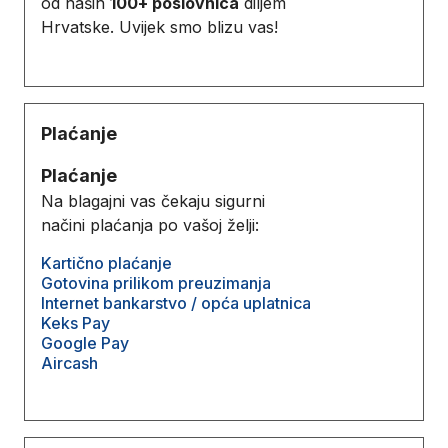
od naših
100+ poslovnica
diljem
Hrvatske. Uvijek smo blizu vas!
Plaćanje
Plaćanje
Na blagajni vas čekaju sigurni
načini plaćanja po vašoj želji:
Kartično plaćanje
Gotovina prilikom preuzimanja
Internet bankarstvo / opća uplatnica
Keks Pay
Google Pay
Aircash