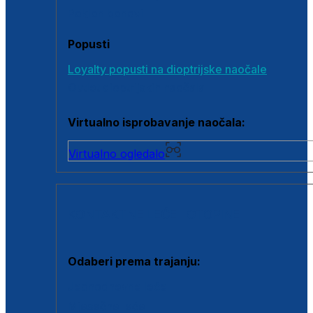
Poklon bonovi
Popusti
Loyalty popusti na dioptrijske naočale
Outlet dioptrijskih naočala
Virtualno isprobavanje naočala:
Virtualno ogledalo
KONTAKTNE LEĆE I OTOPINE
Odaberi prema trajanju:
Jednodnevne leće
Mjesečne leće