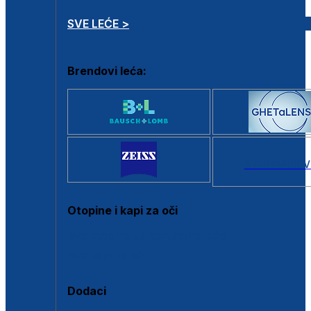
SVE LEĆE >
Brendovi leća:
SVI BRANDOV
Otopine i kapi za oči
Sve otopine za kontaktne leće
Sve kapi za oči
Dodaci