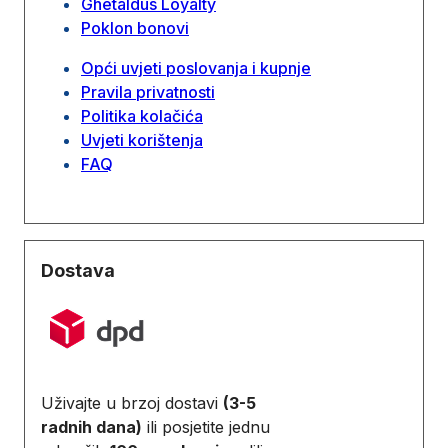
Ghetaldus Loyalty
Poklon bonovi
Opći uvjeti poslovanja i kupnje
Pravila privatnosti
Politika kolačića
Uvjeti korištenja
FAQ
Dostava
Uživajte u brzoj dostavi
(3-5
radnih dana)
ili posjetite jednu