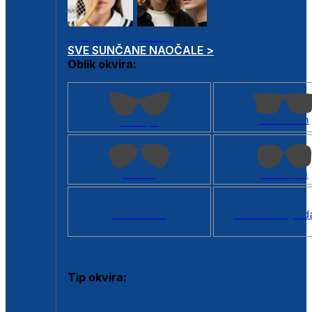
Dječje
Unisex
SVE SUNČANE NAOČALE >
Oblik okvira:
Kvadratan
Cat eye
Aviator
Četvrtasti
Svi oblici >
Virtualno ogled
Tip okvira:
Puni okvir