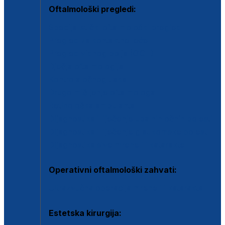
Oftalmološki pregledi:
Specijalistički oftalmološki pregled
Pregled za kontaktne leće
Pregled vidnog polja (OCT)
Dječja oftalmologija
Kontrola očnog tlaka
Drugo mišljenje oftalmologa
Retinološka ambulanta
Dijagnostika i liječenje upalnih očnih bolesti
Dijagnostika i liječenje glaukomske bolesti
Dijagnostika sive mrene ili katarakte
Operativni oftalmološki zahvati:
Ultrazvučna operacija mrene ili katarakta
Estetska kirurgija: