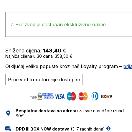
✓ Proizvod je dostupan ekskluzivno online
Snižena cijena:
143,40
€
Najniža cijena u 30 dana: 358,50 €
Otključaj velike popuste kroz naš Loyalty program –
pri
Proizvod trenutno nije dostupan
Besplatna dostava na adresu
za sve narudžbe iznad
80€
DPD ili BOX NOW dostava
(3-7 radnih dana)