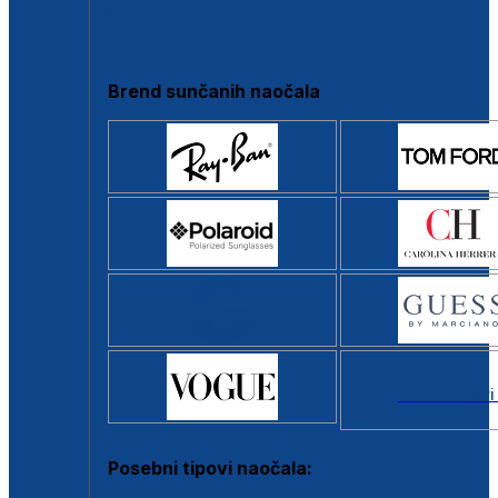
Clip-on
Poluokvir
Brend sunčanih naočala
Svi brendovi
Posebni tipovi naočala: