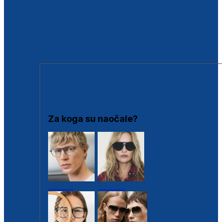
BESPLATNA KONTROLA SLUHA
Poslovnice
Proizvodi s loyalty popustima
Outlet
SUNČANE NAOČALE
Za koga su naočale?
Muške
Ženske