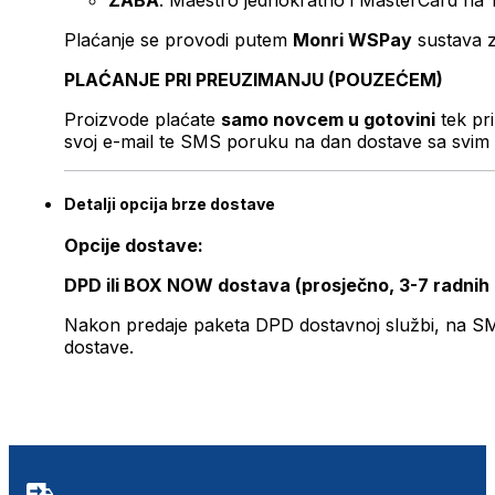
ZABA
: Maestro jednokratno i MasterCard na 
Plaćanje se provodi putem
Monri WSPay
sustava z
PLAĆANJE PRI PREUZIMANJU (POUZEĆEM)
Proizvode plaćate
samo novcem u gotovini
tek pr
svoj e-mail te SMS poruku na dan dostave sa svim 
Detalji opcija brze dostave
Opcije dostave:
DPD ili BOX NOW dostava (prosječno, 3-7 radnih
Nakon predaje paketa DPD dostavnoj službi, na SMS 
dostave.