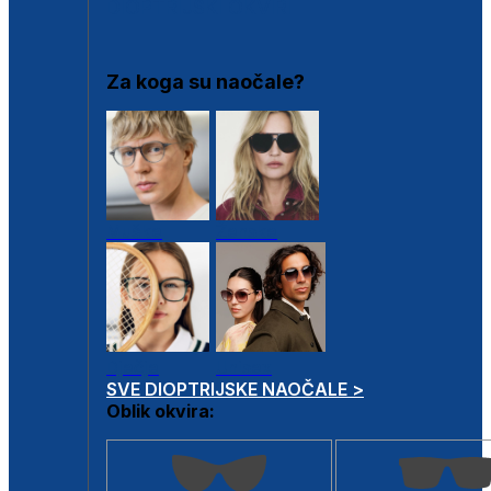
DIOPTRIJSKI OKVIRI
Za koga su naočale?
Muške
Ženske
Dječje
Unisex
SVE DIOPTRIJSKE NAOČALE >
Oblik okvira: