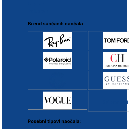
Clip-on
Poluokvir
Brend sunčanih naočala
Svi brendovi
Posebni tipovi naočala: