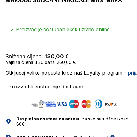
MM0066 SUNČANE NAOČALE MAX MARA
✓ Proizvod je dostupan ekskluzivno online
Snižena cijena:
130,00
€
Najniža cijena u 30 dana: 260,00 €
Otključaj velike popuste kroz naš Loyalty program –
pri
Proizvod trenutno nije dostupan
Besplatna dostava na adresu
za sve narudžbe iznad
80€