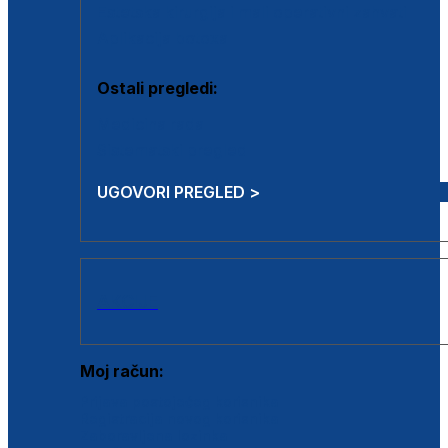
Estetska kirurgija i mali operativni zahvati
Aplikacija botoxa
Ostali pregledi:
Medicina rada
Sistematski pregled
UGOVORI PREGLED >
AKCIJE
Moj račun:
Prijava postojećeg korisnika
Registracija novog korisnika
Zaboravljena lozinka