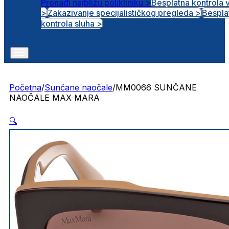
Pronađi najbližu polikliniku >
Besplatna kontrola 
>
Zakazivanje specijalističkog pregleda >
Bespla
Otvorena radna mjesta
kontrola sluha >
Početna
/
Sunčane naočale
/
MM0066 SUNČANE
NAOČALE MAX MARA
🔍