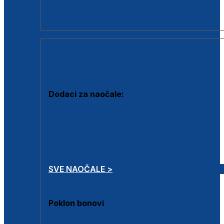
Dodaci za dioptrijske naočale
Poklon bonovi
DODACI
Dodaci za naočale:
Krpice za čišćenje
Kutijice za naočale
Sprejevi za čišćenje
Lančići za naočale
SVE NAOČALE >
Poklon bonovi
Poklon bonovi