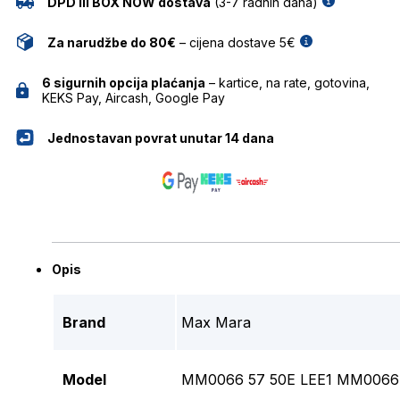
DPD ili BOX NOW dostava
(3-7 radnih dana)
Za narudžbe do 80€
– cijena dostave 5€
6 sigurnih opcija plaćanja
– kartice, na rate, gotovina,
KEKS Pay, Aircash, Google Pay
Jednostavan povrat unutar 14 dana
Opis
Brand
Max Mara
Model
MM0066 57 50E LEE1 MM0066 