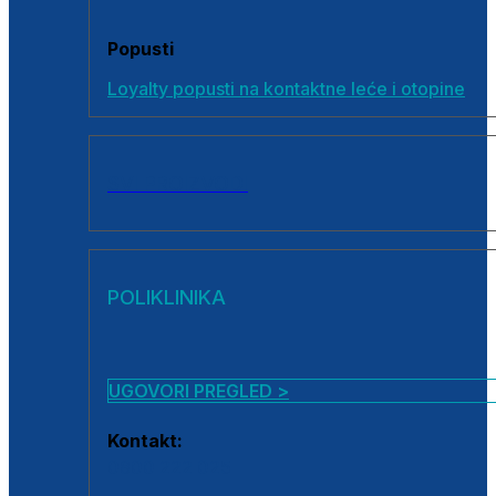
Popusti
Loyalty popusti na kontaktne leće i otopine
SVI PROIZVODI
POLIKLINIKA
UGOVORI PREGLED >
Kontakt:
0800 222 025