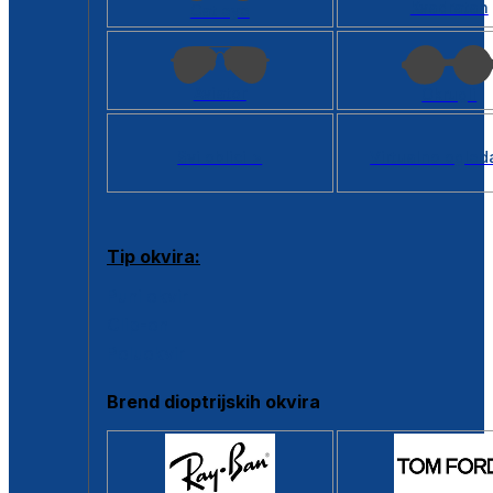
Kvadratan
Cat eye
Aviator
Okrugli
Svi oblici >
Virtualno ogled
Tip okvira:
Puni okvir
Clip-on
Poluokvir
Brend dioptrijskih okvira