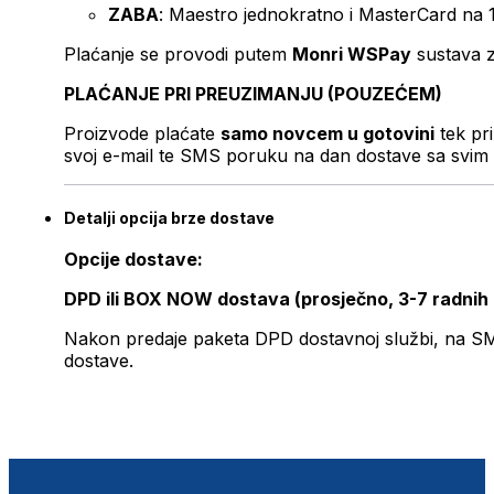
ZABA
: Maestro jednokratno i MasterCard na 
Plaćanje se provodi putem
Monri WSPay
sustava z
PLAĆANJE PRI PREUZIMANJU (POUZEĆEM)
Proizvode plaćate
samo novcem u gotovini
tek pr
svoj e-mail te SMS poruku na dan dostave sa svim 
Detalji opcija brze dostave
Opcije dostave:
DPD ili BOX NOW dostava (prosječno, 3-7 radnih
Nakon predaje paketa DPD dostavnoj službi, na SMS 
dostave.