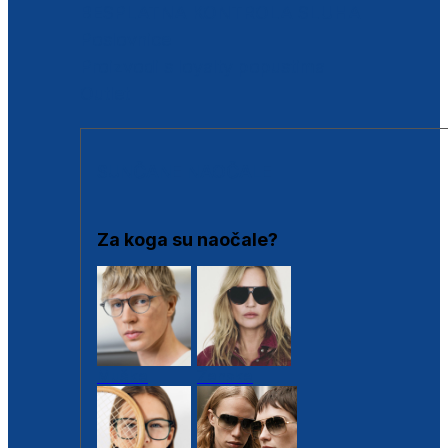
BESPLATNA KONTROLA SLUHA
Poslovnice
Proizvodi s loyalty popustima
Outlet
SUNČANE NAOČALE
Za koga su naočale?
Muške
Ženske