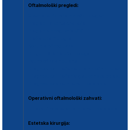
Oftalmološki pregledi:
Specijalistički oftalmološki pregled
Pregled za kontaktne leće
Pregled vidnog polja (OCT)
Dječja oftalmologija
Kontrola očnog tlaka
Drugo mišljenje oftalmologa
Retinološka ambulanta
Dijagnostika i liječenje upalnih očnih bolesti
Dijagnostika i liječenje glaukomske bolesti
Dijagnostika sive mrene ili katarakte
Operativni oftalmološki zahvati:
Ultrazvučna operacija mrene ili katarakta
Estetska kirurgija: