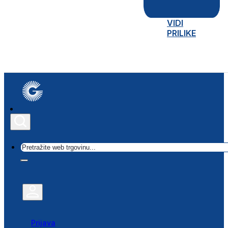
VIDI
PRILIKE
Traži
Prijava