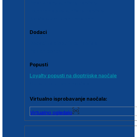
Polarizirane sunčane naočale
Fotokromatske sunčane naočale
Naočale s clip-on dodatkom
Dodaci
Dodaci za dioptrijske naočale
Poklon bonovi
Popusti
Loyalty popusti na dioptrijske naočale
Outlet dioptrijskih naočala
Virtualno isprobavanje naočala:
Virtualno ogledalo