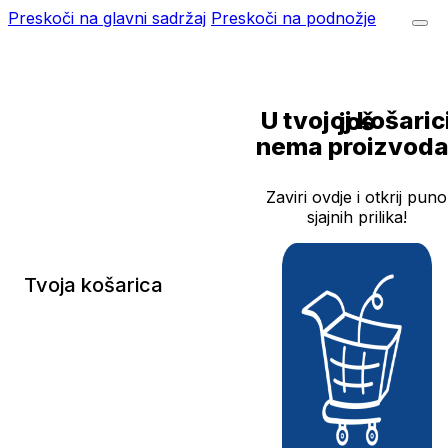
Preskoči na glavni sadržaj
Preskoči na podnožje
U tvojoj košarici još
nema proizvoda
Zaviri ovdje i otkrij puno
sjajnih prilika!
Tvoja košarica