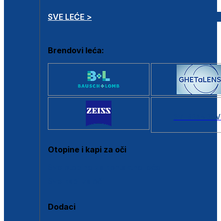
SVE LEĆE >
Brendovi leća:
SVI BRANDOV
Otopine i kapi za oči
Sve otopine za kontaktne leće
Sve kapi za oči
Dodaci