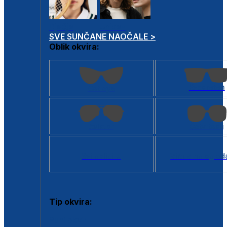
Dječje
Unisex
SVE SUNČANE NAOČALE >
Oblik okvira:
Kvadratan
Cat eye
Aviator
Četvrtasti
Svi oblici >
Virtualno ogled
Tip okvira:
Puni okvir