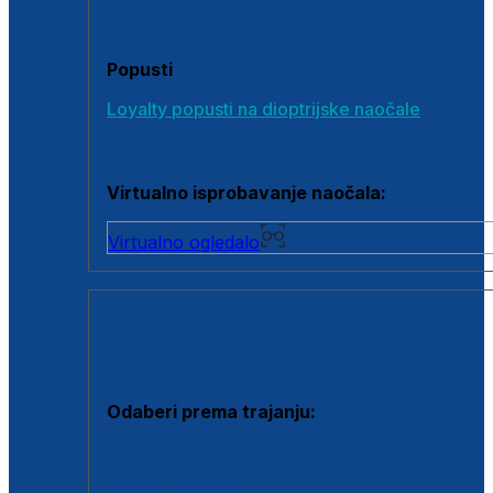
Poklon bonovi
Popusti
Loyalty popusti na dioptrijske naočale
Outlet dioptrijskih naočala
Virtualno isprobavanje naočala:
Virtualno ogledalo
KONTAKTNE LEĆE I OTOPINE
Odaberi prema trajanju:
Jednodnevne leće
Mjesečne leće