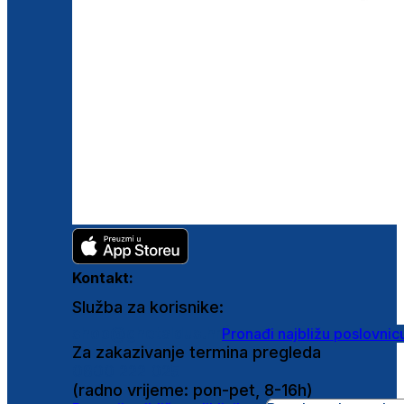
Kontakt:
Služba za korisnike:
shop@ghetaldus.hr
Pronađi najbližu poslovnic
Za zakazivanje termina pregleda
0800 222 025
(radno vrijeme: pon-pet, 8-16h)