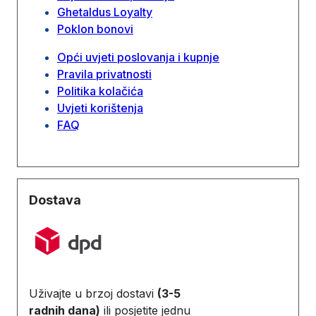
Ghetaldus Loyalty
Poklon bonovi
Opći uvjeti poslovanja i kupnje
Pravila privatnosti
Politika kolačića
Uvjeti korištenja
FAQ
Dostava
Uživajte u brzoj dostavi
(3-5
radnih dana)
ili posjetite jednu