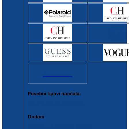
Svi brendovi >
Posebni tipovi naočala:
Okviri s clip-on dodatkom
Dodaci
Dodaci za dioptrijske naočale