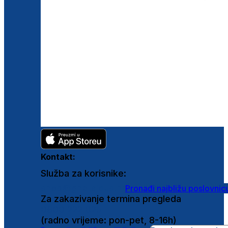
Kontakt:
Služba za korisnike:
shop@ghetaldus.hr
Pronađi najbližu poslovnic
Za zakazivanje termina pregleda
0800 222 025
(radno vrijeme: pon-pet, 8-16h)