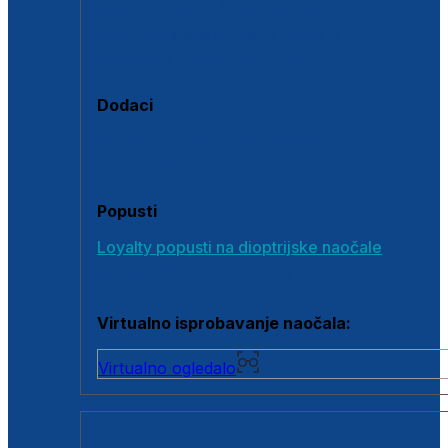
Polarizirane sunčane naočale
Fotokromatske sunčane naočale
Naočale s clip-on dodatkom
Dodaci
Dodaci za dioptrijske naočale
Poklon bonovi
Popusti
Loyalty popusti na dioptrijske naočale
Outlet dioptrijskih naočala
Virtualno isprobavanje naočala:
Virtualno ogledalo