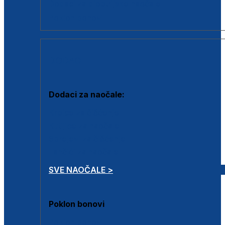
Dodaci za dioptrijske naočale
Poklon bonovi
DODACI
Dodaci za naočale:
Krpice za čišćenje
Kutijice za naočale
Sprejevi za čišćenje
Lančići za naočale
SVE NAOČALE >
Poklon bonovi
Poklon bonovi