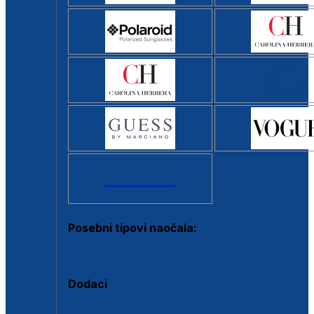
Svi brendovi >
Posebni tipovi naočala:
Okviri s clip-on dodatkom
Dodaci
Dodaci za dioptrijske naočale