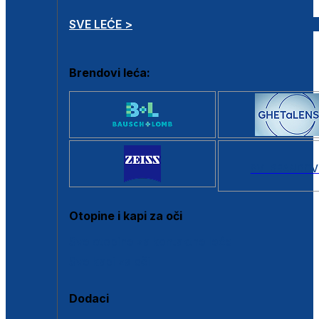
SVE LEĆE >
Brendovi leća:
SVI BRANDOV
Otopine i kapi za oči
Sve otopine za kontaktne leće
Sve kapi za oči
Dodaci