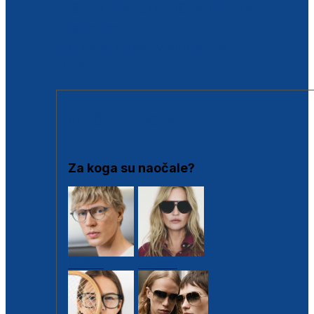
BESPLATNA KONTROLA SLUHA
Poslovnice
Proizvodi s loyalty popustima
Outlet
SUNČANE NAOČALE
Za koga su naočale?
Muške
Ženske