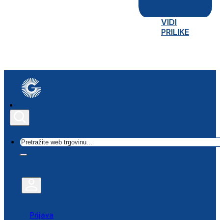
VIDI
PRILIKE
Traži
Prijava