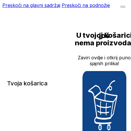
Preskoči na glavni sadržaj
Preskoči na podnožje
U tvojoj košarici još
nema proizvoda
Zaviri ovdje i otkrij puno
sjajnih prilika!
Tvoja košarica