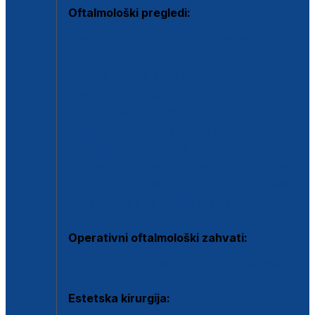
Oftalmološki pregledi:
Specijalistički oftalmološki pregled
Pregled za kontaktne leće
Pregled vidnog polja (OCT)
Dječja oftalmologija
Kontrola očnog tlaka
Drugo mišljenje oftalmologa
Retinološka ambulanta
Dijagnostika i liječenje upalnih očnih bolesti
Dijagnostika i liječenje glaukomske bolesti
Dijagnostika sive mrene ili katarakte
Operativni oftalmološki zahvati:
Ultrazvučna operacija mrene ili katarakta
Estetska kirurgija: