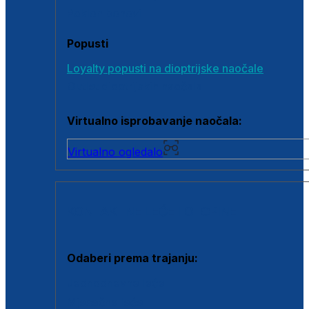
Poklon bonovi
Popusti
Loyalty popusti na dioptrijske naočale
Outlet dioptrijskih naočala
Virtualno isprobavanje naočala:
Virtualno ogledalo
KONTAKTNE LEĆE I OTOPINE
Odaberi prema trajanju:
Jednodnevne leće
Mjesečne leće