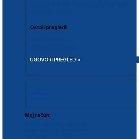
Estetska kirurgija i mali operativni zahvati
Aplikacija botoxa
Ostali pregledi:
Medicina rada
Sistematski pregled
UGOVORI PREGLED >
AKCIJE
Moj račun:
Prijava postojećeg korisnika
Registracija novog korisnika
Zaboravljena lozinka