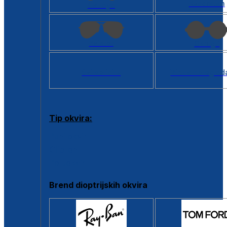
Kvadratan
Cat eye
Aviator
Okrugli
Svi oblici >
Virtualno ogled
Tip okvira:
Puni okvir
Clip-on
Poluokvir
Brend dioptrijskih okvira