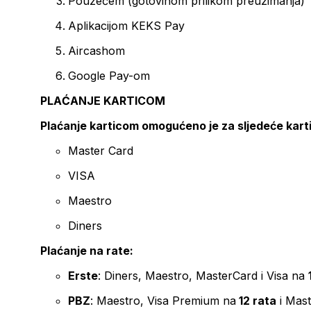
Pouzećem (gotovinom prilikom preuzimanja)
Aplikacijom KEKS Pay
Aircashom
Google Pay-om
PLAĆANJE KARTICOM
Plaćanje karticom omogućeno je za sljedeće kart
Master Card
VISA
Maestro
Diners
Plaćanje na rate:
Erste
: Diners, Maestro, MasterCard i Visa na
PBZ
: Maestro, Visa Premium na
12 rata
i Mas