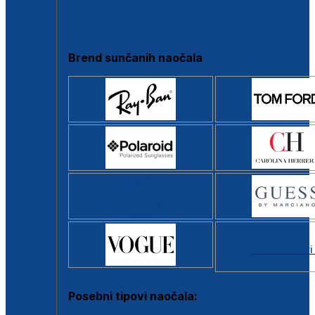
Clip-on
Poluokvir
Brend sunčanih naočala
Svi brendovi
Posebni tipovi naočala: