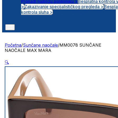
Pronađi najbližu polikliniku >
Besplatna kontrola 
>
Zakazivanje specijalističkog pregleda >
Bespla
Otvorena radna mjesta
kontrola sluha >
Početna
/
Sunčane naočale
/
MM0078 SUNČANE
NAOČALE MAX MARA
🔍