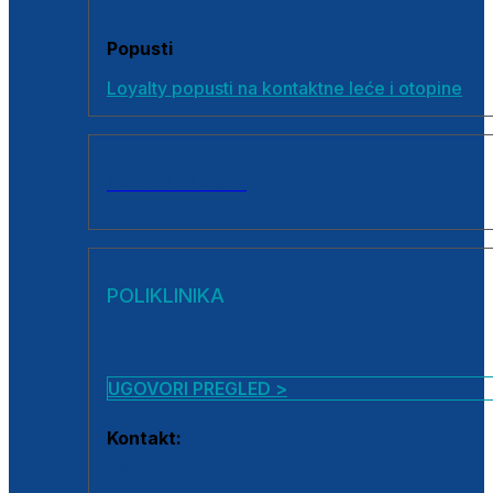
Popusti
Loyalty popusti na kontaktne leće i otopine
SVI PROIZVODI
POLIKLINIKA
UGOVORI PREGLED >
Kontakt:
0800 222 025