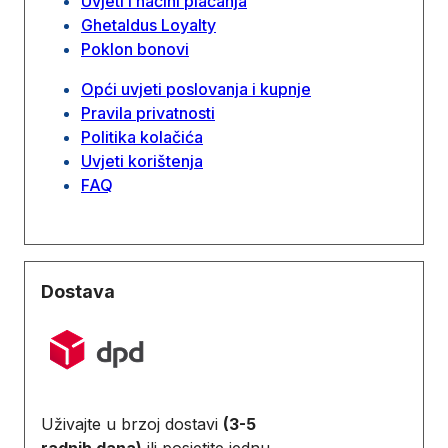
Uvjeti i načini plaćanja
Ghetaldus Loyalty
Poklon bonovi
Opći uvjeti poslovanja i kupnje
Pravila privatnosti
Politika kolačića
Uvjeti korištenja
FAQ
Dostava
Uživajte u brzoj dostavi
(3-5
radnih dana)
ili posjetite jednu