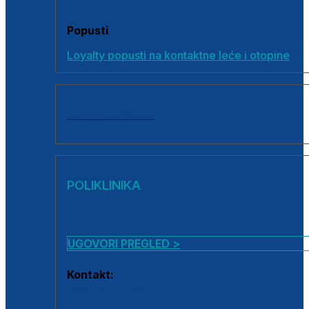
Popusti
Loyalty popusti na kontaktne leće i otopine
SVI PROIZVODI
POLIKLINIKA
UGOVORI PREGLED >
Kontakt:
0800 222 025