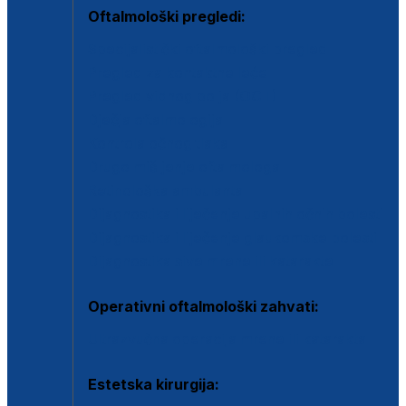
Oftalmološki pregledi:
Specijalistički oftalmološki pregled
Pregled za kontaktne leće
Pregled vidnog polja (OCT)
Dječja oftalmologija
Kontrola očnog tlaka
Drugo mišljenje oftalmologa
Retinološka ambulanta
Dijagnostika i liječenje upalnih očnih bolesti
Dijagnostika i liječenje glaukomske bolesti
Dijagnostika sive mrene ili katarakte
Operativni oftalmološki zahvati:
Ultrazvučna operacija mrene ili katarakta
Estetska kirurgija: