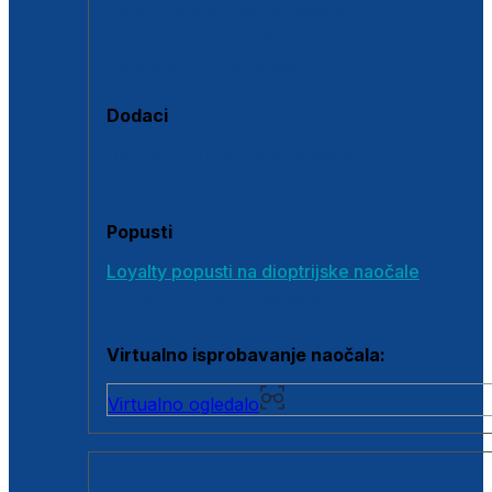
Polarizirane sunčane naočale
Fotokromatske sunčane naočale
Naočale s clip-on dodatkom
Dodaci
Dodaci za dioptrijske naočale
Poklon bonovi
Popusti
Loyalty popusti na dioptrijske naočale
Outlet dioptrijskih naočala
Virtualno isprobavanje naočala:
Virtualno ogledalo