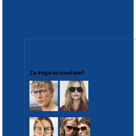
BESPLATNA KONTROLA SLUHA
Poslovnice
Proizvodi s loyalty popustima
Outlet
SUNČANE NAOČALE
Za koga su naočale?
Muške
Ženske