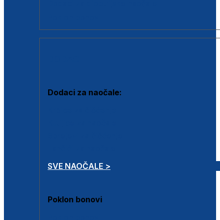
Dodaci za dioptrijske naočale
Poklon bonovi
DODACI
Dodaci za naočale:
Krpice za čišćenje
Kutijice za naočale
Sprejevi za čišćenje
Lančići za naočale
SVE NAOČALE >
Poklon bonovi
Poklon bonovi