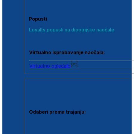
Poklon bonovi
Popusti
Loyalty popusti na dioptrijske naočale
Outlet dioptrijskih naočala
Virtualno isprobavanje naočala:
Virtualno ogledalo
KONTAKTNE LEĆE I OTOPINE
Odaberi prema trajanju:
Jednodnevne leće
Mjesečne leće