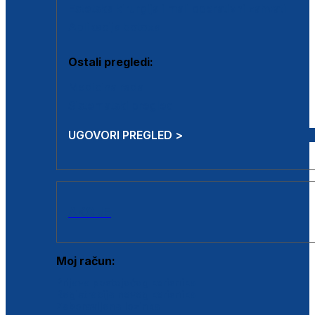
Estetska kirurgija i mali operativni zahvati
Aplikacija botoxa
Ostali pregledi:
Medicina rada
Sistematski pregled
UGOVORI PREGLED >
AKCIJE
Moj račun:
Prijava postojećeg korisnika
Registracija novog korisnika
Zaboravljena lozinka