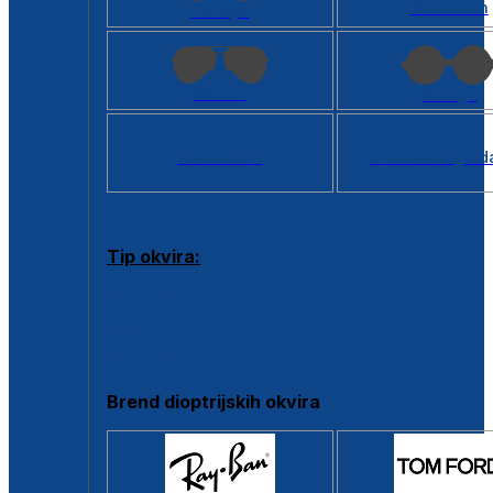
Kvadratan
Cat eye
Aviator
Okrugli
Svi oblici >
Virtualno ogled
Tip okvira:
Puni okvir
Clip-on
Poluokvir
Brend dioptrijskih okvira