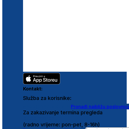
Kontakt:
Služba za korisnike:
shop@ghetaldus.hr
Pronađi najbližu poslovnic
Za zakazivanje termina pregleda
0800 222 025
(radno vrijeme: pon-pet, 8-16h)