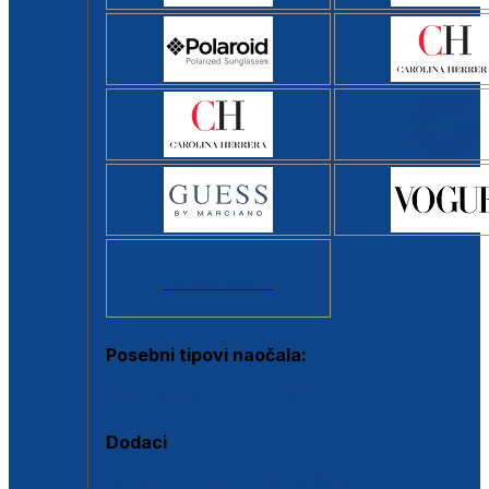
Svi brendovi >
Posebni tipovi naočala:
Okviri s clip-on dodatkom
Dodaci
Dodaci za dioptrijske naočale