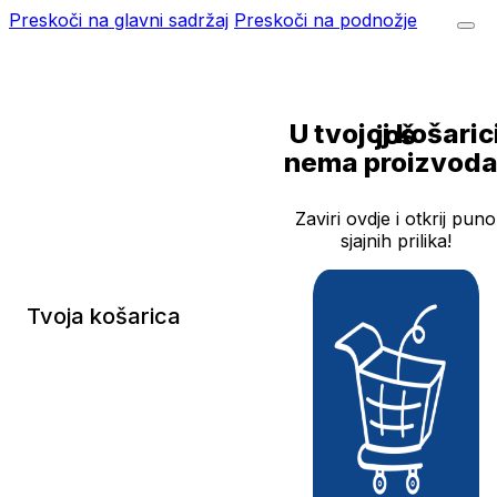
Preskoči na glavni sadržaj
Preskoči na podnožje
U tvojoj košarici još
nema proizvoda
Zaviri ovdje i otkrij puno
sjajnih prilika!
Tvoja košarica