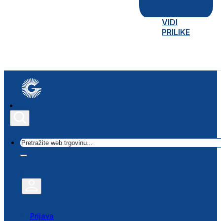
VIDI
PRILIKE
Traži
Prijava