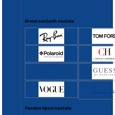
Clip-on
Poluokvir
Brend sunčanih naočala
Svi brendovi
Posebni tipovi naočala: