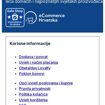
leća domaćih i najpoznatijih svjetskih proizvođača.
Korisne informacije
Dostava i povrat
Uvjeti i načini plaćanja
Ghetaldus Loyalty
Poklon bonovi
Opći uvjeti poslovanja i kupnje
Pravila privatnosti
Politika kolačića
Uvjeti korištenja