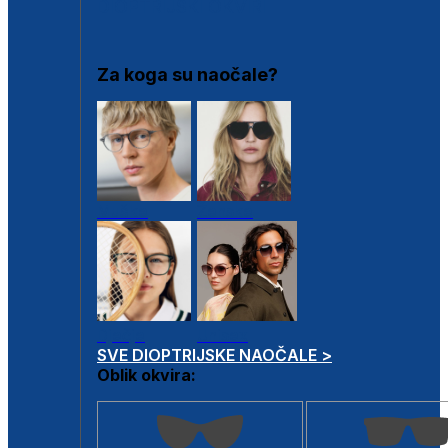
DIOPTRIJSKI OKVIRI
Za koga su naočale?
Muške
Ženske
Dječje
Unisex
SVE DIOPTRIJSKE NAOČALE >
Oblik okvira: