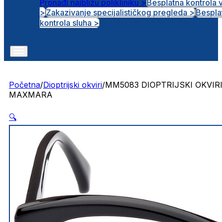
Pronađi najbližu polikliniku >
Besplatna kontrola 
>
Zakazivanje specijalističkog pregleda >
Bespla
Otvorena radna mjesta
kontrola sluha >
Početna
/
Dioptrijski okviri
/
MM5083 DIOPTRIJSKI OKVIR
MAXMARA
🔍