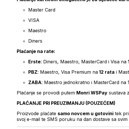
Master Card
VISA
Maestro
Diners
Plaćanje na rate:
Erste
: Diners, Maestro, MasterCard i Visa na
PBZ
: Maestro, Visa Premium na
12 rata
i Mas
ZABA
: Maestro jednokratno i MasterCard na 
Plaćanje se provodi putem
Monri WSPay
sustava z
PLAĆANJE PRI PREUZIMANJU (POUZEĆEM)
Proizvode plaćate
samo novcem u gotovini
tek pr
svoj e-mail te SMS poruku na dan dostave sa svim 