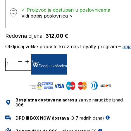
✓ Proizvod je dostupan u poslovnicama
Vidi popis poslovnica >
Redovna cijena:
312,00
€
Otključaj velike popuste kroz naš Loyalty program –
pri
MM5083 DIOPTRIJSKI
OKVIRI
Dodaj u košaricu
MAXMARA
količina
Besplatna dostava na adresu
za sve narudžbe iznad
80€
DPD ili BOX NOW dostava
(3-7 radnih dana)