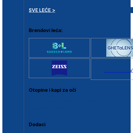
SVE LEĆE >
Brendovi leća:
SVI BRANDOV
Otopine i kapi za oči
Sve otopine za kontaktne leće
Sve kapi za oči
Dodaci