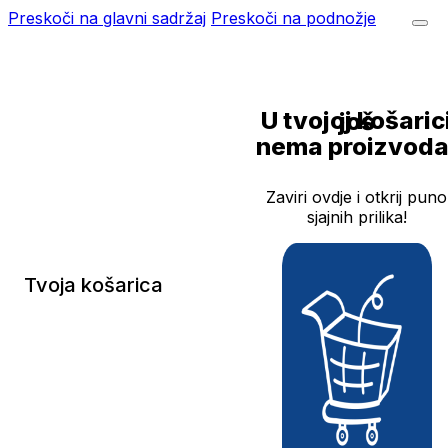
Preskoči na glavni sadržaj
Preskoči na podnožje
U tvojoj košarici još
nema proizvoda
Zaviri ovdje i otkrij puno
sjajnih prilika!
Tvoja košarica