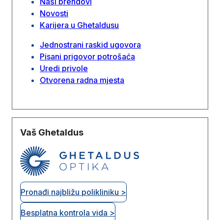
Naši brendovi
Novosti
Karijera u Ghetaldusu
Jednostrani raskid ugovora
Pisani prigovor potrošaća
Uredi privole
Otvorena radna mjesta
Vaš Ghetaldus
Pronađi najbližu polikliniku >
Besplatna kontrola vida >