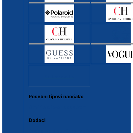
Svi brendovi >
Posebni tipovi naočala:
Okviri s clip-on dodatkom
Dodaci
Dodaci za dioptrijske naočale