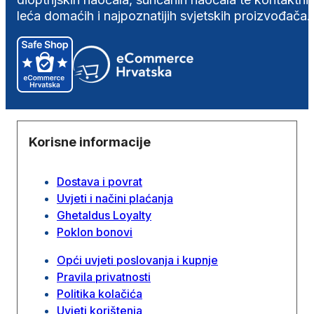
leća domaćih i najpoznatijih svjetskih proizvođača.
Korisne informacije
Dostava i povrat
Uvjeti i načini plaćanja
Ghetaldus Loyalty
Poklon bonovi
Opći uvjeti poslovanja i kupnje
Pravila privatnosti
Politika kolačića
Uvjeti korištenja