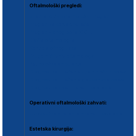
Oftalmološki pregledi:
Specijalistički oftalmološki pregled
Pregled za kontaktne leće
Pregled vidnog polja (OCT)
Dječja oftalmologija
Kontrola očnog tlaka
Drugo mišljenje oftalmologa
Retinološka ambulanta
Dijagnostika i liječenje upalnih očnih bolesti
Dijagnostika i liječenje glaukomske bolesti
Dijagnostika sive mrene ili katarakte
Operativni oftalmološki zahvati:
Ultrazvučna operacija mrene ili katarakta
Estetska kirurgija: