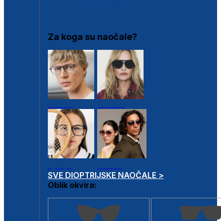
DIOPTRIJSKI OKVIRI
Za koga su naočale?
Muške
Ženske
Dječje
Unisex
SVE DIOPTRIJSKE NAOČALE >
Oblik okvira: