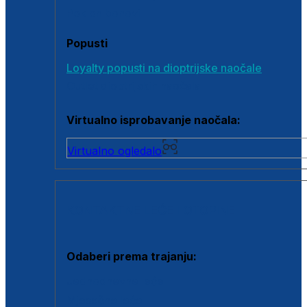
Poklon bonovi
Popusti
Loyalty popusti na dioptrijske naočale
Outlet dioptrijskih naočala
Virtualno isprobavanje naočala:
Virtualno ogledalo
KONTAKTNE LEĆE I OTOPINE
Odaberi prema trajanju:
Jednodnevne leće
Mjesečne leće