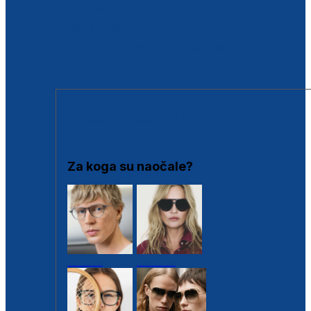
BESPLATNA KONTROLA SLUHA
Poslovnice
Proizvodi s loyalty popustima
Outlet
SUNČANE NAOČALE
Za koga su naočale?
Muške
Ženske