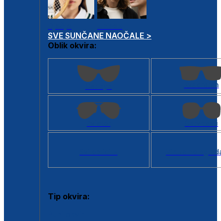
Dječje
Unisex
SVE SUNČANE NAOČALE >
Oblik okvira:
Kvadratan
Cat eye
Aviator
Četvrtasti
Svi oblici >
Virtualno ogled
Tip okvira:
Puni okvir