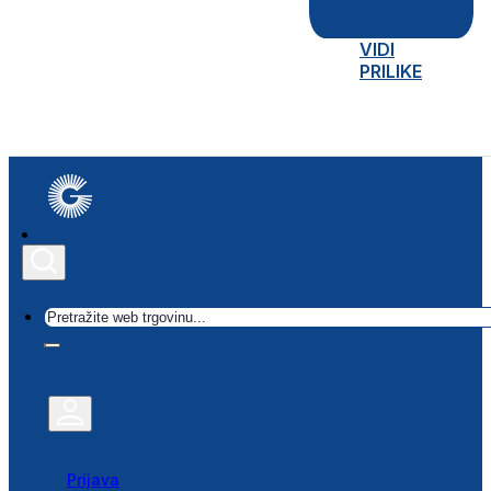
VIDI
PRILIKE
Traži
Prijava