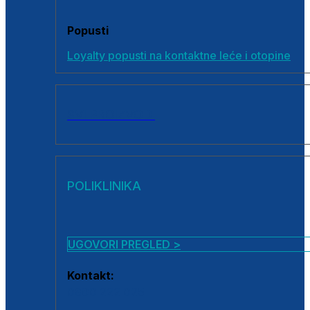
Popusti
Loyalty popusti na kontaktne leće i otopine
SVI PROIZVODI
POLIKLINIKA
UGOVORI PREGLED >
Kontakt:
0800 222 025