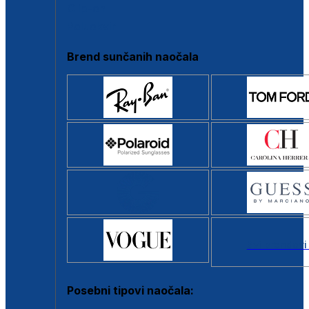
Clip-on
Poluokvir
Brend sunčanih naočala
Svi brendovi
Posebni tipovi naočala: