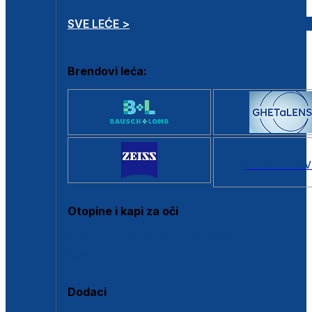
SVE LEĆE >
Brendovi leća:
SVI BRANDOV
Otopine i kapi za oči
Sve otopine za kontaktne leće
Sve kapi za oči
Dodaci