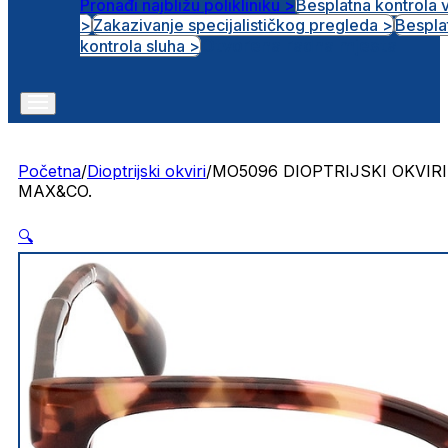
Pronađi najbližu polikliniku >
Besplatna kontrola 
>
Zakazivanje specijalističkog pregleda >
Bespla
Otvorena radna mjesta
kontrola sluha >
Početna
/
Dioptrijski okviri
/
MO5096 DIOPTRIJSKI OKVIRI
MAX&CO.
🔍