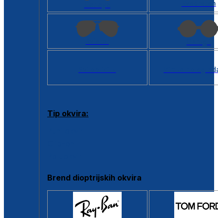
Kvadratan
Cat eye
Aviator
Okrugli
Svi oblici >
Virtualno ogled
Tip okvira:
Puni okvir
Clip-on
Poluokvir
Brend dioptrijskih okvira