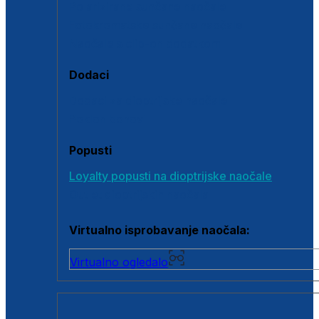
Polarizirane sunčane naočale
Fotokromatske sunčane naočale
Naočale s clip-on dodatkom
Dodaci
Dodaci za dioptrijske naočale
Poklon bonovi
Popusti
Loyalty popusti na dioptrijske naočale
Outlet dioptrijskih naočala
Virtualno isprobavanje naočala:
Virtualno ogledalo