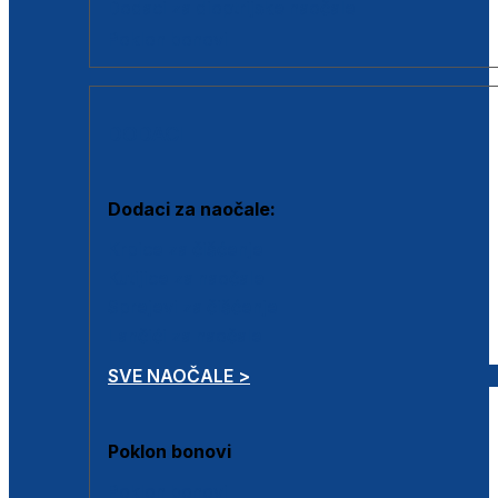
Dodaci za dioptrijske naočale
Poklon bonovi
DODACI
Dodaci za naočale:
Krpice za čišćenje
Kutijice za naočale
Sprejevi za čišćenje
Lančići za naočale
SVE NAOČALE >
Poklon bonovi
Poklon bonovi