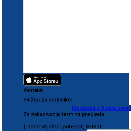
Kontakt:
Služba za korisnike:
shop@ghetaldus.hr
Pronađi najbližu poslovnic
Za zakazivanje termina pregleda
0800 222 025
(radno vrijeme: pon-pet, 8-16h)