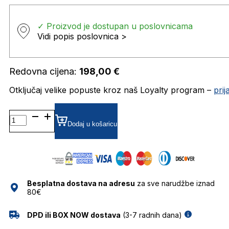
✓ Proizvod je dostupan u poslovnicama
Vidi popis poslovnica >
Redovna cijena:
198,00
€
Otključaj velike popuste kroz naš Loyalty program –
pri
MO5096 DIOPTRIJSKI
OKVIRI
Dodaj u košaricu
MAX&CO.
količina
Besplatna dostava na adresu
za sve narudžbe iznad
80€
DPD ili BOX NOW dostava
(3-7 radnih dana)