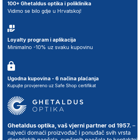
100+ Ghetaldus optika i poliklinika
Vidimo se bilo gdje u Hrvatskoj!
Loyalty program i aplikacija
Minimalno -10% uz svaku kupovinu
Ugodna kupovina - 6 načina plaćanja
Kupujte provjereno uz Safe Shop certifikat
Ghetaldus optika, vaš vjerni partner od 1957.
–
najveći domaći proizvođač i ponuđač svih vrsta
dioptrijskih naočala, sunčanih naočala te kontaktni