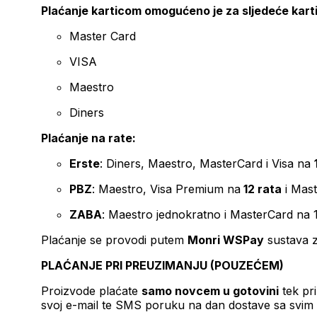
Plaćanje karticom omogućeno je za sljedeće kart
Master Card
VISA
Maestro
Diners
Plaćanje na rate:
Erste
: Diners, Maestro, MasterCard i Visa na
PBZ
: Maestro, Visa Premium na
12 rata
i Mas
ZABA
: Maestro jednokratno i MasterCard na 
Plaćanje se provodi putem
Monri WSPay
sustava z
PLAĆANJE PRI PREUZIMANJU (POUZEĆEM)
Proizvode plaćate
samo novcem u gotovini
tek pr
svoj e-mail te SMS poruku na dan dostave sa svim 