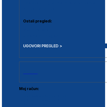
Estetska kirurgija i mali operativni zahvati
Aplikacija botoxa
Ostali pregledi:
Medicina rada
Sistematski pregled
UGOVORI PREGLED >
AKCIJE
Moj račun:
Prijava postojećeg korisnika
Registracija novog korisnika
Zaboravljena lozinka