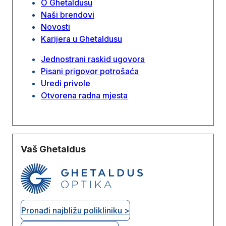
O Ghetaldusu
Naši brendovi
Novosti
Karijera u Ghetaldusu
Jednostrani raskid ugovora
Pisani prigovor potrošaća
Uredi privole
Otvorena radna mjesta
Vaš Ghetaldus
Pronađi najbližu polikliniku >