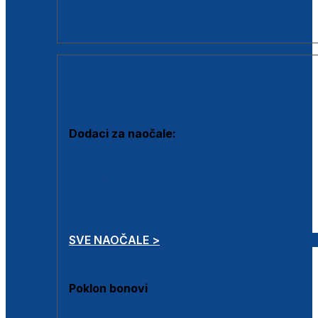
Dodaci za dioptrijske naočale
Poklon bonovi
DODACI
Dodaci za naočale:
Krpice za čišćenje
Kutijice za naočale
Sprejevi za čišćenje
Lančići za naočale
SVE NAOČALE >
Poklon bonovi
Poklon bonovi