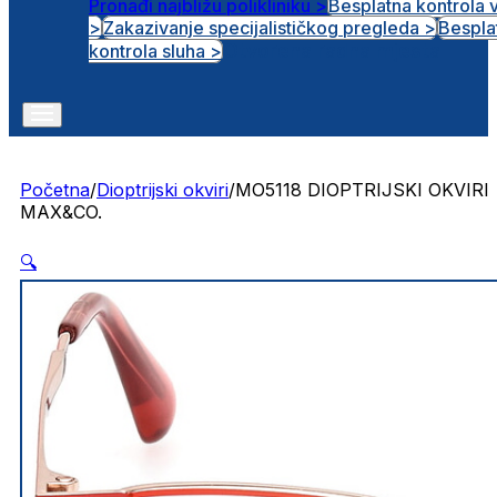
Pronađi najbližu polikliniku >
Besplatna kontrola 
>
Zakazivanje specijalističkog pregleda >
Bespla
Otvorena radna mjesta
kontrola sluha >
Početna
/
Dioptrijski okviri
/
MO5118 DIOPTRIJSKI OKVIRI
MAX&CO.
🔍