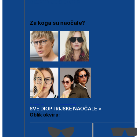
DIOPTRIJSKI OKVIRI
Za koga su naočale?
Muške
Ženske
Dječje
Unisex
SVE DIOPTRIJSKE NAOČALE >
Oblik okvira: