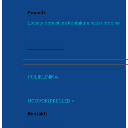
Popusti
Loyalty popusti na kontaktne leće i otopine
SVI PROIZVODI
POLIKLINIKA
UGOVORI PREGLED >
Kontakt:
0800 222 025