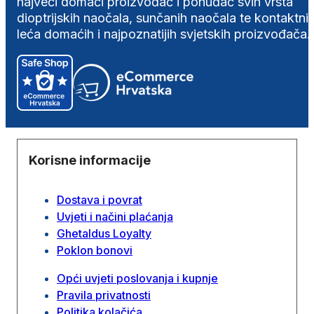
najveći domaći proizvođač i ponuđač svih vrsta
dioptrijskih naočala, sunčanih naočala te kontaktni
leća domaćih i najpoznatijih svjetskih proizvođača.
Korisne informacije
Dostava i povrat
Uvjeti i načini plaćanja
Ghetaldus Loyalty
Poklon bonovi
Opći uvjeti poslovanja i kupnje
Pravila privatnosti
Politika kolačića