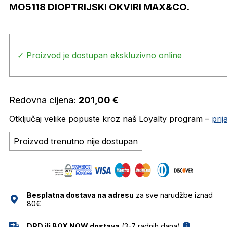
MO5118 DIOPTRIJSKI OKVIRI MAX&CO.
✓ Proizvod je dostupan ekskluzivno online
Redovna cijena:
201,00
€
Otključaj velike popuste kroz naš Loyalty program –
pri
Proizvod trenutno nije dostupan
Besplatna dostava na adresu
za sve narudžbe iznad
80€
DPD ili BOX NOW dostava
(3-7 radnih dana)