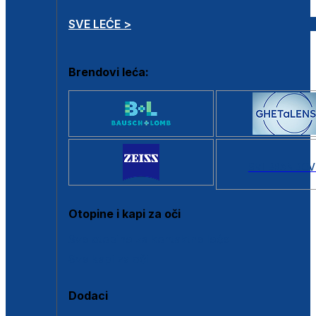
SVE LEĆE >
Brendovi leća:
SVI BRANDOV
Otopine i kapi za oči
Sve otopine za kontaktne leće
Sve kapi za oči
Dodaci