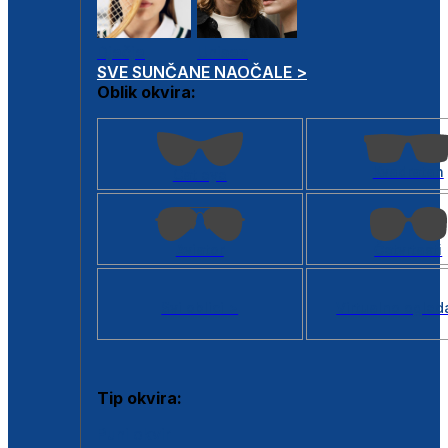
Dječje
Unisex
SVE SUNČANE NAOČALE >
Oblik okvira:
Kvadratan
Cat eye
Aviator
Četvrtasti
Svi oblici >
Virtualno ogled
Tip okvira:
Puni okvir