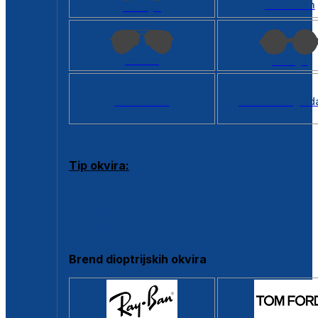
Kvadratan
Cat eye
Aviator
Okrugli
Svi oblici >
Virtualno ogled
Tip okvira:
Puni okvir
Clip-on
Poluokvir
Brend dioptrijskih okvira