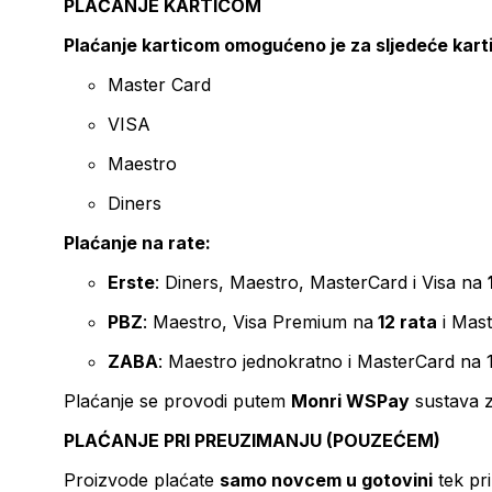
PLAĆANJE KARTICOM
Plaćanje karticom omogućeno je za sljedeće kart
Master Card
VISA
Maestro
Diners
Plaćanje na rate:
Erste
: Diners, Maestro, MasterCard i Visa na
PBZ
: Maestro, Visa Premium na
12 rata
i Mas
ZABA
: Maestro jednokratno i MasterCard na 
Plaćanje se provodi putem
Monri WSPay
sustava z
PLAĆANJE PRI PREUZIMANJU (POUZEĆEM)
Proizvode plaćate
samo novcem u gotovini
tek pr