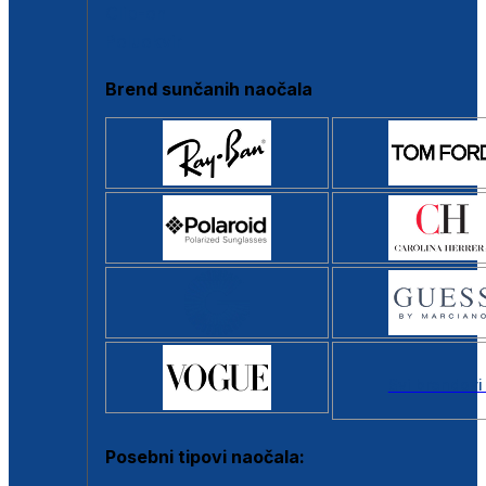
Clip-on
Poluokvir
Brend sunčanih naočala
Svi brendovi
Posebni tipovi naočala: