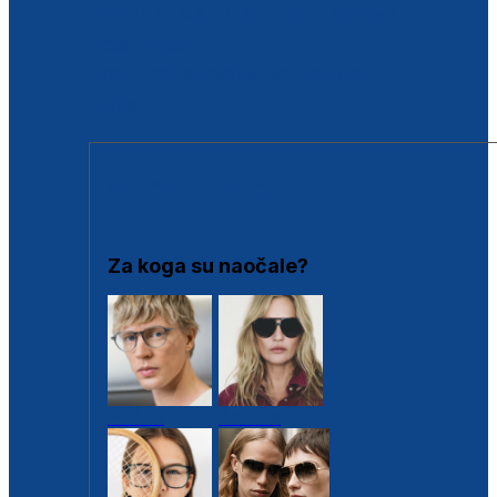
BESPLATNA KONTROLA SLUHA
Poslovnice
Proizvodi s loyalty popustima
Outlet
SUNČANE NAOČALE
Za koga su naočale?
Muške
Ženske