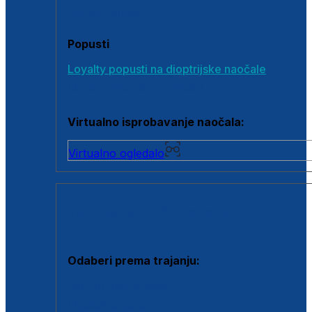
Poklon bonovi
Popusti
Loyalty popusti na dioptrijske naočale
Outlet dioptrijskih naočala
Virtualno isprobavanje naočala:
Virtualno ogledalo
KONTAKTNE LEĆE I OTOPINE
Odaberi prema trajanju:
Jednodnevne leće
Mjesečne leće