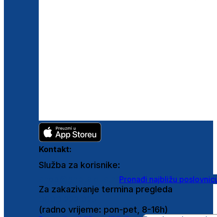
Kontakt:
Služba za korisnike:
shop@ghetaldus.hr
Pronađi najbližu poslovnic
Za zakazivanje termina pregleda
0800 222 025
(radno vrijeme: pon-pet, 8-16h)