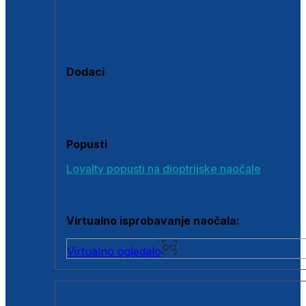
Polarizirane sunčane naočale
Fotokromatske sunčane naočale
Naočale s clip-on dodatkom
Dodaci
Dodaci za dioptrijske naočale
Poklon bonovi
Popusti
Loyalty popusti na dioptrijske naočale
Outlet dioptrijskih naočala
Virtualno isprobavanje naočala:
Virtualno ogledalo