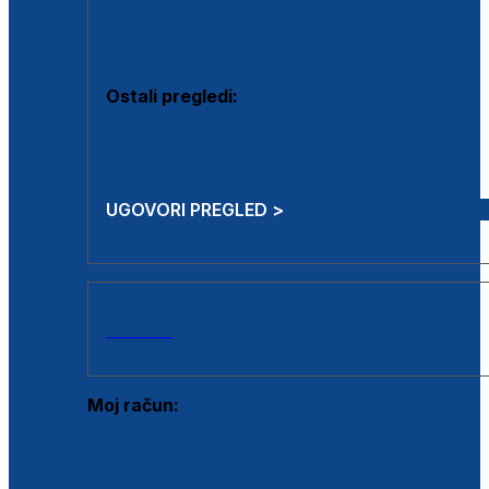
Estetska kirurgija i mali operativni zahvati
Aplikacija botoxa
Ostali pregledi:
Medicina rada
Sistematski pregled
UGOVORI PREGLED >
AKCIJE
Moj račun:
Prijava postojećeg korisnika
Registracija novog korisnika
Zaboravljena lozinka