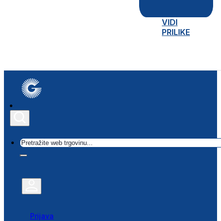
VIDI
PRILIKE
Traži
Prijava