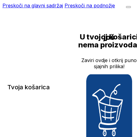
Preskoči na glavni sadržaj
Preskoči na podnožje
U tvojoj košarici još
nema proizvoda
Zaviri ovdje i otkrij puno
sjajnih prilika!
Tvoja košarica