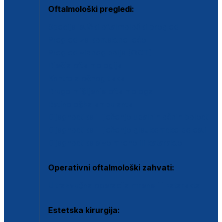
Oftalmološki pregledi:
Specijalistički oftalmološki pregled
Pregled za kontaktne leće
Pregled vidnog polja (OCT)
Dječja oftalmologija
Kontrola očnog tlaka
Drugo mišljenje oftalmologa
Retinološka ambulanta
Dijagnostika i liječenje upalnih očnih bolesti
Dijagnostika i liječenje glaukomske bolesti
Dijagnostika sive mrene ili katarakte
Operativni oftalmološki zahvati:
Ultrazvučna operacija mrene ili katarakta
Estetska kirurgija: