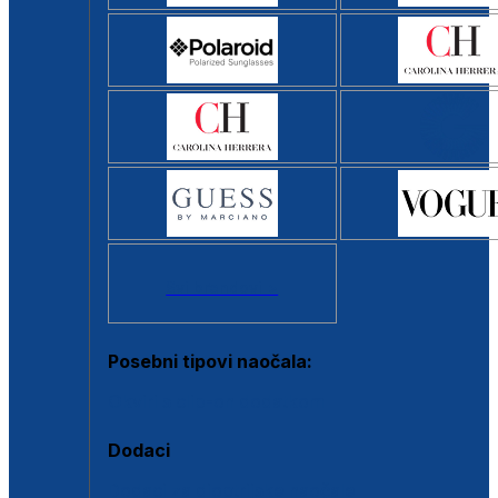
Svi brendovi >
Posebni tipovi naočala:
Okviri s clip-on dodatkom
Dodaci
Dodaci za dioptrijske naočale