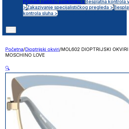
Pronađi najbližu polikliniku >
Besplatna kontrola 
>
Zakazivanje specijalističkog pregleda >
Bespla
Otvorena radna mjesta
kontrola sluha >
Početna
/
Dioptrijski okviri
/
MOL602 DIOPTRIJSKI OKVIRI
MOSCHINO LOVE
🔍