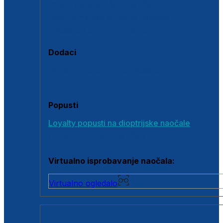
Polarizirane sunčane naočale
Fotokromatske sunčane naočale
Naočale s clip-on dodatkom
Dodaci
Dodaci za dioptrijske naočale
Poklon bonovi
Popusti
Loyalty popusti na dioptrijske naočale
Outlet dioptrijskih naočala
Virtualno isprobavanje naočala:
Virtualno ogledalo