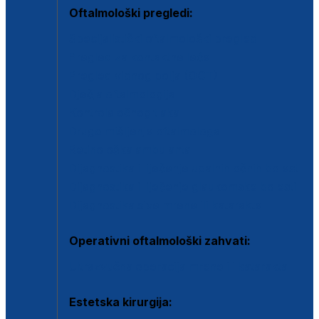
Oftalmološki pregledi:
Specijalistički oftalmološki pregled
Pregled za kontaktne leće
Pregled vidnog polja (OCT)
Dječja oftalmologija
Kontrola očnog tlaka
Drugo mišljenje oftalmologa
Retinološka ambulanta
Dijagnostika i liječenje upalnih očnih bolesti
Dijagnostika i liječenje glaukomske bolesti
Dijagnostika sive mrene ili katarakte
Operativni oftalmološki zahvati:
Ultrazvučna operacija mrene ili katarakta
Estetska kirurgija: