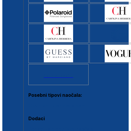
Svi brendovi >
Posebni tipovi naočala:
Okviri s clip-on dodatkom
Dodaci
Dodaci za dioptrijske naočale