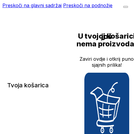
Preskoči na glavni sadržaj
Preskoči na podnožje
U tvojoj košarici još
nema proizvoda
Zaviri ovdje i otkrij puno
sjajnih prilika!
Tvoja košarica