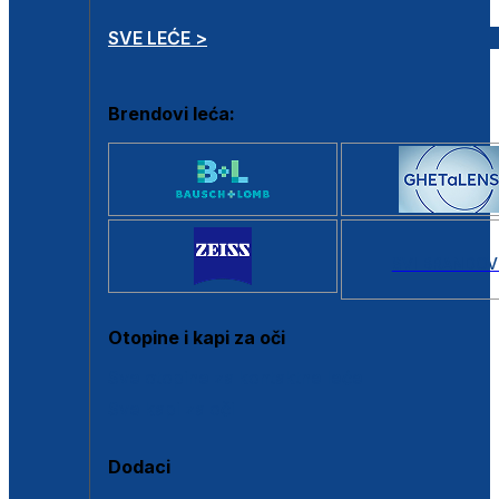
SVE LEĆE >
Brendovi leća:
SVI BRANDOV
Otopine i kapi za oči
Sve otopine za kontaktne leće
Sve kapi za oči
Dodaci