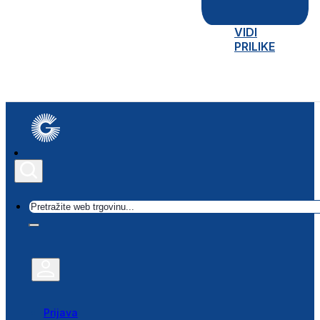
VIDI
PRILIKE
Traži
Prijava