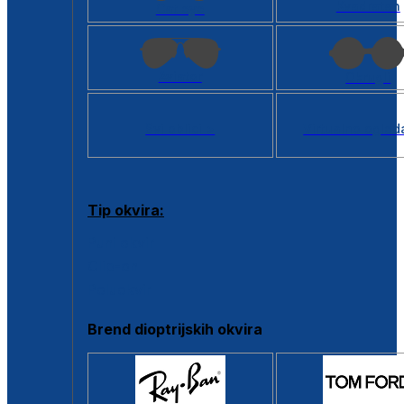
Kvadratan
Cat eye
Aviator
Okrugli
Svi oblici >
Virtualno ogled
Tip okvira:
Puni okvir
Clip-on
Poluokvir
Brend dioptrijskih okvira