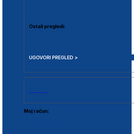
Estetska kirurgija i mali operativni zahvati
Aplikacija botoxa
Ostali pregledi:
Medicina rada
Sistematski pregled
UGOVORI PREGLED >
AKCIJE
Moj račun:
Prijava postojećeg korisnika
Registracija novog korisnika
Zaboravljena lozinka