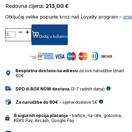
Redovna cijena:
213,00
€
Otključaj velike popuste kroz naš Loyalty program –
pri
MOL602 DIOPTRIJSKI
OKVIRI
Dodaj u košaricu
MOSCHINO
LOVE
količina
Besplatna dostava na adresu
za sve narudžbe iznad
80€
DPD ili BOX NOW dostava
(3-7 radnih dana)
Za narudžbe do 80€
– cijena dostave 5€
6 sigurnih opcija plaćanja
– kartice, na rate, gotovina,
KEKS Pay, Aircash, Google Pay