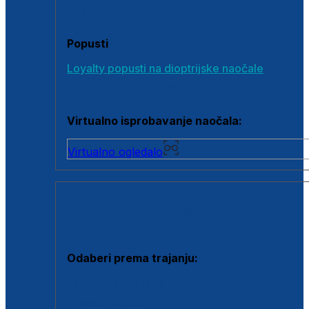
Poklon bonovi
Popusti
Loyalty popusti na dioptrijske naočale
Outlet dioptrijskih naočala
Virtualno isprobavanje naočala:
Virtualno ogledalo
KONTAKTNE LEĆE I OTOPINE
Odaberi prema trajanju:
Jednodnevne leće
Mjesečne leće