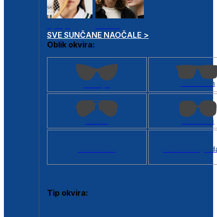
Dječje
Unisex
SVE SUNČANE NAOČALE >
Oblik okvira:
Kvadratan
Cat eye
Aviator
Četvrtasti
Svi oblici >
Virtualno ogled
Tip okvira:
Puni okvir