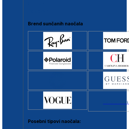
Clip-on
Poluokvir
Brend sunčanih naočala
Svi brendovi
Posebni tipovi naočala: