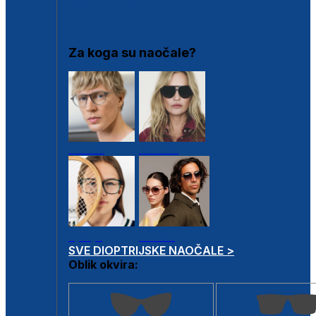
DIOPTRIJSKI OKVIRI
Za koga su naočale?
Muške
Ženske
Dječje
Unisex
SVE DIOPTRIJSKE NAOČALE >
Oblik okvira: