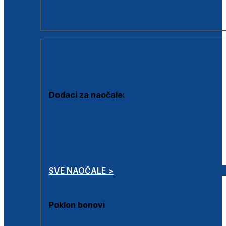
Dodaci za dioptrijske naočale
Poklon bonovi
DODACI
Dodaci za naočale:
Krpice za čišćenje
Kutijice za naočale
Sprejevi za čišćenje
Lančići za naočale
SVE NAOČALE >
Poklon bonovi
Poklon bonovi