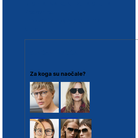
BESPLATNA KONTROLA SLUHA
Poslovnice
Proizvodi s loyalty popustima
Outlet
SUNČANE NAOČALE
Za koga su naočale?
Muške
Ženske