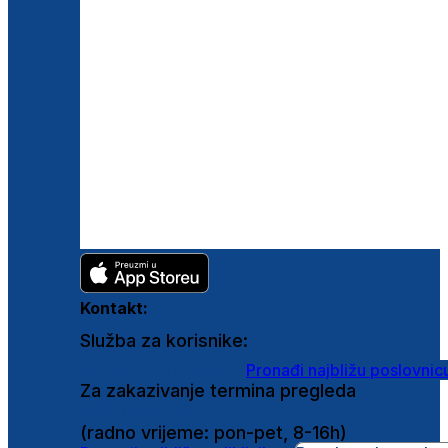
Kontakt:
Služba za korisnike:
shop@ghetaldus.hr
Pronađi najbližu poslovnic
Za zakazivanje termina pregleda
0800 222 025
(radno vrijeme: pon-pet, 8-16h)