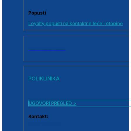
Popusti
Loyalty popusti na kontaktne leće i otopine
SVI PROIZVODI
POLIKLINIKA
UGOVORI PREGLED >
Kontakt:
0800 222 025