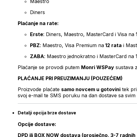
Maestro
Diners
Plaćanje na rate:
Erste
: Diners, Maestro, MasterCard i Visa na
PBZ
: Maestro, Visa Premium na
12 rata
i Mas
ZABA
: Maestro jednokratno i MasterCard na 
Plaćanje se provodi putem
Monri WSPay
sustava z
PLAĆANJE PRI PREUZIMANJU (POUZEĆEM)
Proizvode plaćate
samo novcem u gotovini
tek pr
svoj e-mail te SMS poruku na dan dostave sa svim 
Detalji opcija brze dostave
Opcije dostave:
DPD ili BOX NOW dostava (prosječno, 3-7 radnih