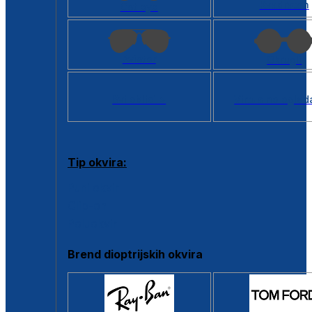
Kvadratan
Cat eye
Aviator
Okrugli
Svi oblici >
Virtualno ogled
Tip okvira:
Puni okvir
Clip-on
Poluokvir
Brend dioptrijskih okvira