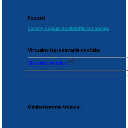
Poklon bonovi
Popusti
Loyalty popusti na dioptrijske naočale
Outlet dioptrijskih naočala
Virtualno isprobavanje naočala:
Virtualno ogledalo
KONTAKTNE LEĆE I OTOPINE
Odaberi prema trajanju:
Jednodnevne leće
Mjesečne leće