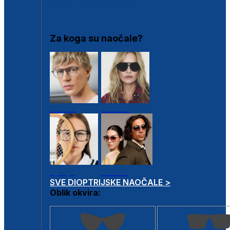
DIOPTRIJSKI OKVIRI
Za koga su naočale?
Muške
Ženske
Dječje
Unisex
SVE DIOPTRIJSKE NAOČALE >
Oblik okvira: