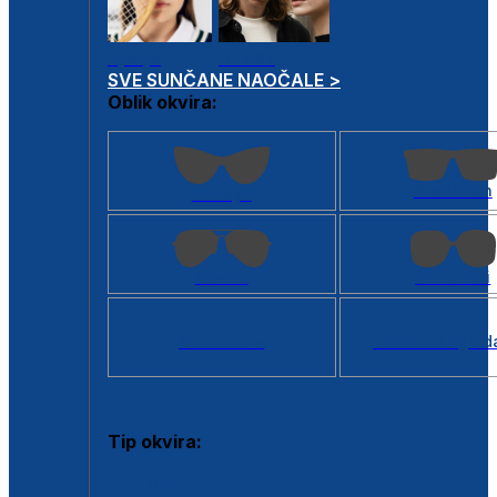
Dječje
Unisex
SVE SUNČANE NAOČALE >
Oblik okvira:
Kvadratan
Cat eye
Aviator
Četvrtasti
Svi oblici >
Virtualno ogled
Tip okvira:
Puni okvir