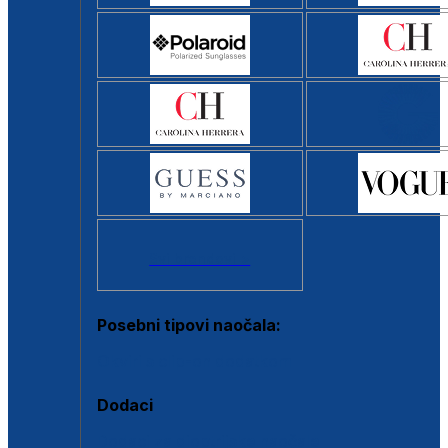
Svi brendovi >
Posebni tipovi naočala:
Okviri s clip-on dodatkom
Dodaci
Dodaci za dioptrijske naočale