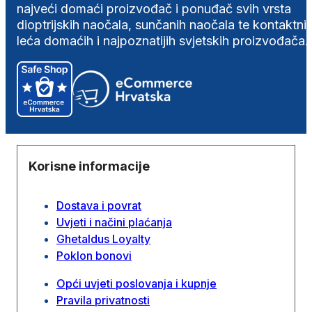
najveći domaći proizvođač i ponuđač svih vrsta
dioptrijskih naočala, sunčanih naočala te kontaktni
leća domaćih i najpoznatijih svjetskih proizvođača.
Korisne informacije
Dostava i povrat
Uvjeti i načini plaćanja
Ghetaldus Loyalty
Poklon bonovi
Opći uvjeti poslovanja i kupnje
Pravila privatnosti