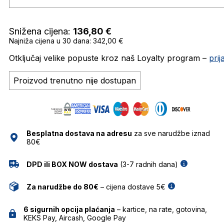
Snižena cijena:
136,80
€
Najniža cijena u 30 dana: 342,00 €
Otključaj velike popuste kroz naš Loyalty program –
pri
Proizvod trenutno nije dostupan
Besplatna dostava na adresu
za sve narudžbe iznad
80€
DPD ili BOX NOW dostava
(3-7 radnih dana)
Za narudžbe do 80€
– cijena dostave 5€
6 sigurnih opcija plaćanja
– kartice, na rate, gotovina,
KEKS Pay, Aircash, Google Pay