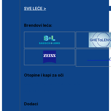
SVE LEĆE >
Brendovi leća:
SVI BRANDOV
Otopine i kapi za oči
Sve otopine za kontaktne leće
Sve kapi za oči
Dodaci