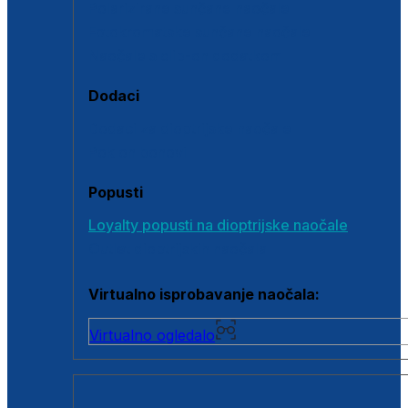
Polarizirane sunčane naočale
Fotokromatske sunčane naočale
Naočale s clip-on dodatkom
Dodaci
Dodaci za dioptrijske naočale
Poklon bonovi
Popusti
Loyalty popusti na dioptrijske naočale
Outlet dioptrijskih naočala
Virtualno isprobavanje naočala:
Virtualno ogledalo