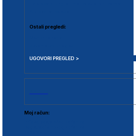
Estetska kirurgija i mali operativni zahvati
Aplikacija botoxa
Ostali pregledi:
Medicina rada
Sistematski pregled
UGOVORI PREGLED >
AKCIJE
Moj račun:
Prijava postojećeg korisnika
Registracija novog korisnika
Zaboravljena lozinka