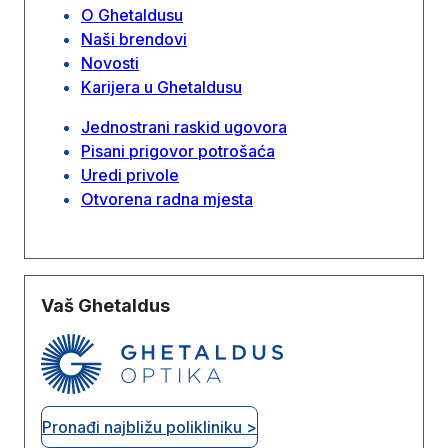
O Ghetaldusu
Naši brendovi
Novosti
Karijera u Ghetaldusu
Jednostrani raskid ugovora
Pisani prigovor potrošaća
Uredi privole
Otvorena radna mjesta
Vaš Ghetaldus
Pronađi najbližu polikliniku >