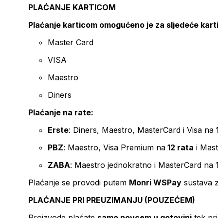
PLAĆANJE KARTICOM
Plaćanje karticom omogućeno je za sljedeće kart
Master Card
VISA
Maestro
Diners
Plaćanje na rate:
Erste
: Diners, Maestro, MasterCard i Visa na
PBZ
: Maestro, Visa Premium na
12 rata
i Mas
ZABA
: Maestro jednokratno i MasterCard na 
Plaćanje se provodi putem
Monri WSPay
sustava z
PLAĆANJE PRI PREUZIMANJU (POUZEĆEM)
Proizvode plaćate
samo novcem u gotovini
tek pr