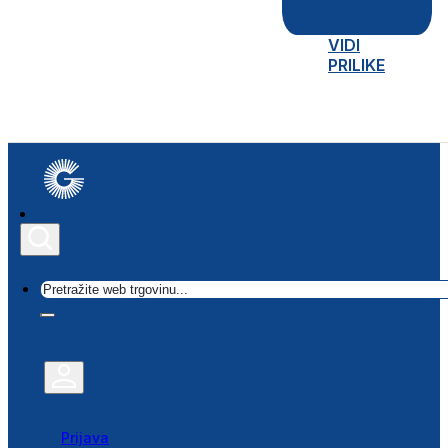
VIDI
PRILIKE
Traži
Prijava