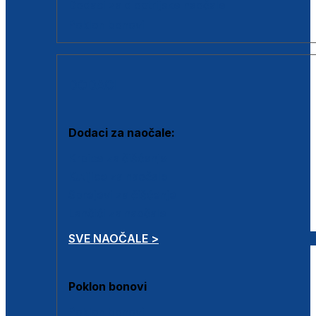
Dodaci za dioptrijske naočale
Poklon bonovi
DODACI
Dodaci za naočale:
Krpice za čišćenje
Kutijice za naočale
Sprejevi za čišćenje
Lančići za naočale
SVE NAOČALE >
Poklon bonovi
Poklon bonovi