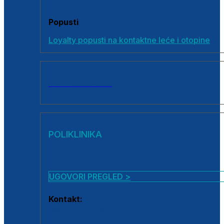
Popusti
Loyalty popusti na kontaktne leće i otopine
SVI PROIZVODI
POLIKLINIKA
UGOVORI PREGLED >
Kontakt:
0800 222 025