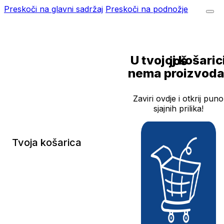
Preskoči na glavni sadržaj
Preskoči na podnožje
U tvojoj košarici još
nema proizvoda
Zaviri ovdje i otkrij puno
sjajnih prilika!
Tvoja košarica