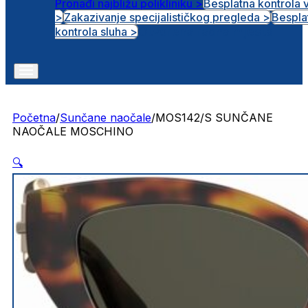
Pronađi najbližu polikliniku >
Besplatna kontrola 
>
Zakazivanje specijalističkog pregleda >
Bespla
Otvorena radna mjesta
kontrola sluha >
Početna
/
Sunčane naočale
/
MOS142/S SUNČANE
NAOČALE MOSCHINO
🔍