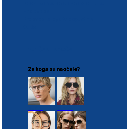
BESPLATNA KONTROLA SLUHA
Poslovnice
Proizvodi s loyalty popustima
Outlet
SUNČANE NAOČALE
Za koga su naočale?
Muške
Ženske