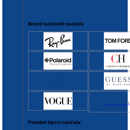
Clip-on
Poluokvir
Brend sunčanih naočala
Svi brendovi
Posebni tipovi naočala: