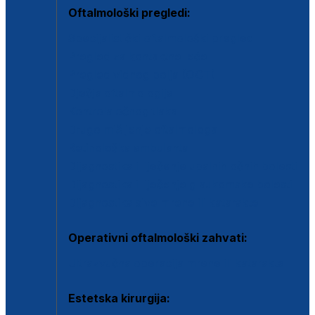
Oftalmološki pregledi:
Specijalistički oftalmološki pregled
Pregled za kontaktne leće
Pregled vidnog polja (OCT)
Dječja oftalmologija
Kontrola očnog tlaka
Drugo mišljenje oftalmologa
Retinološka ambulanta
Dijagnostika i liječenje upalnih očnih bolesti
Dijagnostika i liječenje glaukomske bolesti
Dijagnostika sive mrene ili katarakte
Operativni oftalmološki zahvati:
Ultrazvučna operacija mrene ili katarakta
Estetska kirurgija: