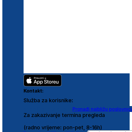
Kontakt:
Služba za korisnike:
shop@ghetaldus.hr
Pronađi najbližu poslovnic
Za zakazivanje termina pregleda
0800 222 025
(radno vrijeme: pon-pet, 8-16h)