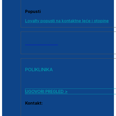
Popusti
Loyalty popusti na kontaktne leće i otopine
SVI PROIZVODI
POLIKLINIKA
UGOVORI PREGLED >
Kontakt:
0800 222 025