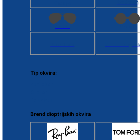
Kvadratan
Cat eye
Aviator
Okrugli
Svi oblici >
Virtualno ogled
Tip okvira:
Puni okvir
Clip-on
Poluokvir
Brend dioptrijskih okvira