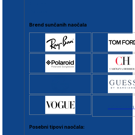
Clip-on
Poluokvir
Brend sunčanih naočala
Svi brendovi
Posebni tipovi naočala: