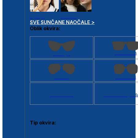
Dječje
Unisex
SVE SUNČANE NAOČALE >
Oblik okvira:
Kvadratan
Cat eye
Aviator
Četvrtasti
Svi oblici >
Virtualno ogled
Tip okvira:
Puni okvir