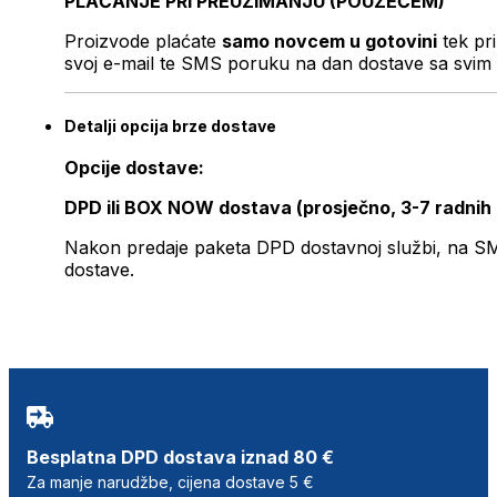
PLAĆANJE PRI PREUZIMANJU (POUZEĆEM)
Proizvode plaćate
samo novcem u gotovini
tek pr
svoj e-mail te SMS poruku na dan dostave sa svim 
Detalji opcija brze dostave
Opcije dostave:
DPD ili BOX NOW dostava (prosječno, 3-7 radnih
Nakon predaje paketa DPD dostavnoj službi, na SMS 
dostave.
Besplatna DPD dostava iznad 80 €
Za manje narudžbe, cijena dostave 5 €