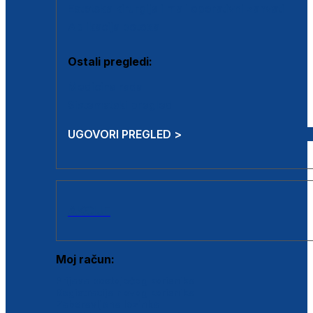
Estetska kirurgija i mali operativni zahvati
Aplikacija botoxa
Ostali pregledi:
Medicina rada
Sistematski pregled
UGOVORI PREGLED >
AKCIJE
Moj račun:
Prijava postojećeg korisnika
Registracija novog korisnika
Zaboravljena lozinka