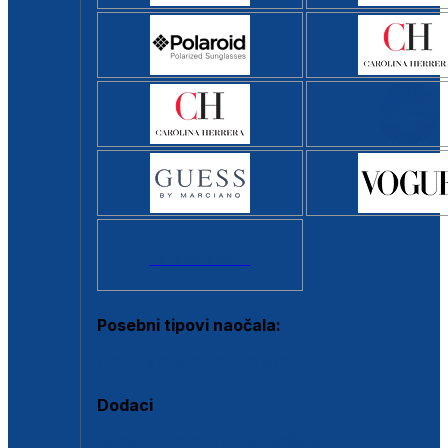
Svi brendovi >
Posebni tipovi naočala:
Okviri s clip-on dodatkom
Dodaci
Dodaci za dioptrijske naočale