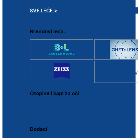
SVE LEĆE >
Brendovi leća:
SVI BRANDOV
Otopine i kapi za oči
Sve otopine za kontaktne leće
Sve kapi za oči
Dodaci