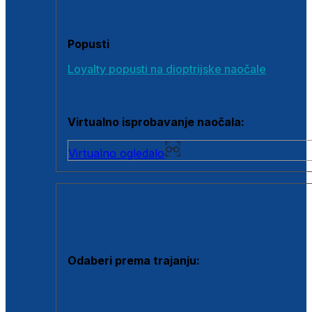
Poklon bonovi
Popusti
Loyalty popusti na dioptrijske naočale
Outlet dioptrijskih naočala
Virtualno isprobavanje naočala:
Virtualno ogledalo
KONTAKTNE LEĆE I OTOPINE
Odaberi prema trajanju:
Jednodnevne leće
Mjesečne leće