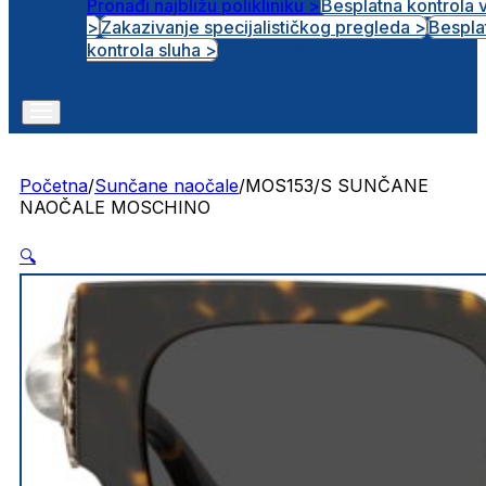
Pronađi najbližu polikliniku >
Besplatna kontrola 
>
Zakazivanje specijalističkog pregleda >
Bespla
Otvorena radna mjesta
kontrola sluha >
Početna
/
Sunčane naočale
/
MOS153/S SUNČANE
NAOČALE MOSCHINO
🔍