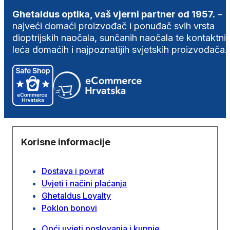
Ghetaldus optika, vaš vjerni partner od 1957.
–
najveći domaći proizvođač i ponuđač svih vrsta
dioptrijskih naočala, sunčanih naočala te kontaktni
leća domaćih i najpoznatijih svjetskih proizvođača.
Korisne informacije
Dostava i povrat
Uvjeti i načini plaćanja
Ghetaldus Loyalty
Poklon bonovi
Opći uvjeti poslovanja i kupnje