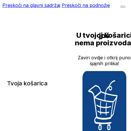
Preskoči na glavni sadržaj
Preskoči na podnožje
U tvojoj košarici još
nema proizvoda
Zaviri ovdje i otkrij puno
sjajnih prilika!
Tvoja košarica