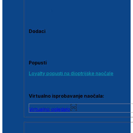
Polarizirane sunčane naočale
Fotokromatske sunčane naočale
Naočale s clip-on dodatkom
Dodaci
Dodaci za dioptrijske naočale
Poklon bonovi
Popusti
Loyalty popusti na dioptrijske naočale
Outlet dioptrijskih naočala
Virtualno isprobavanje naočala:
Virtualno ogledalo