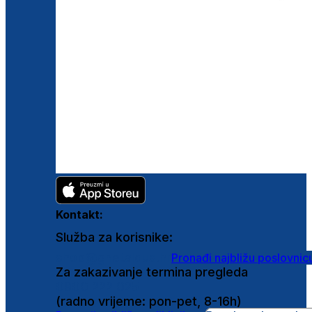
Kontakt:
Služba za korisnike:
shop@ghetaldus.hr
Pronađi najbližu poslovnic
Za zakazivanje termina pregleda
0800 222 025
(radno vrijeme: pon-pet, 8-16h)