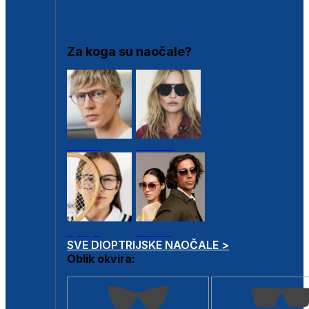
DIOPTRIJSKI OKVIRI
Za koga su naočale?
Muške
Ženske
Dječje
Unisex
SVE DIOPTRIJSKE NAOČALE >
Oblik okvira: