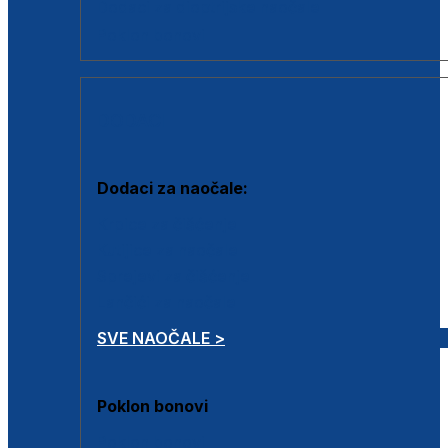
Dodaci za dioptrijske naočale
Poklon bonovi
DODACI
Dodaci za naočale:
Krpice za čišćenje
Kutijice za naočale
Sprejevi za čišćenje
Lančići za naočale
SVE NAOČALE >
Poklon bonovi
Poklon bonovi