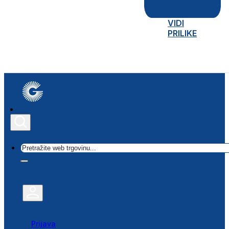
VIDI
PRILIKE
Traži
Prijava