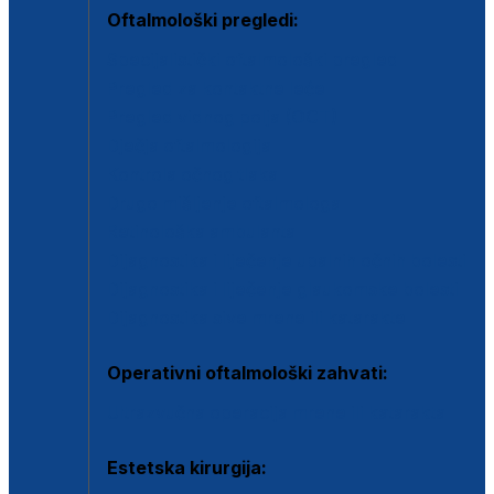
Oftalmološki pregledi:
Specijalistički oftalmološki pregled
Pregled za kontaktne leće
Pregled vidnog polja (OCT)
Dječja oftalmologija
Kontrola očnog tlaka
Drugo mišljenje oftalmologa
Retinološka ambulanta
Dijagnostika i liječenje upalnih očnih bolesti
Dijagnostika i liječenje glaukomske bolesti
Dijagnostika sive mrene ili katarakte
Operativni oftalmološki zahvati:
Ultrazvučna operacija mrene ili katarakta
Estetska kirurgija: