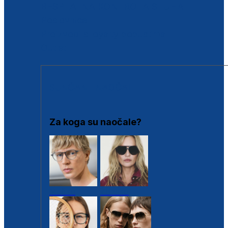
BESPLATNA KONTROLA SLUHA
Poslovnice
Proizvodi s loyalty popustima
Outlet
SUNČANE NAOČALE
Za koga su naočale?
Muške
Ženske