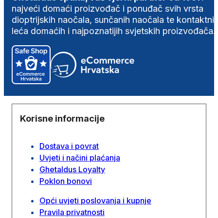
najveći domaći proizvođač i ponuđač svih vrsta
dioptrijskih naočala, sunčanih naočala te kontaktni
leća domaćih i najpoznatijih svjetskih proizvođača.
Korisne informacije
Dostava i povrat
Uvjeti i načini plaćanja
Ghetaldus Loyalty
Poklon bonovi
Opći uvjeti poslovanja i kupnje
Pravila privatnosti