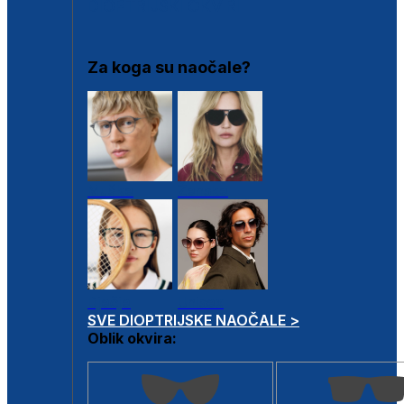
DIOPTRIJSKI OKVIRI
Za koga su naočale?
Muške
Ženske
Dječje
Unisex
SVE DIOPTRIJSKE NAOČALE >
Oblik okvira: