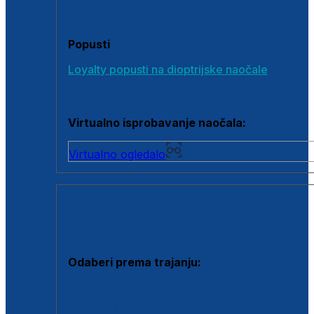
Poklon bonovi
Popusti
Loyalty popusti na dioptrijske naočale
Outlet dioptrijskih naočala
Virtualno isprobavanje naočala:
Virtualno ogledalo
KONTAKTNE LEĆE I OTOPINE
Odaberi prema trajanju:
Jednodnevne leće
Mjesečne leće