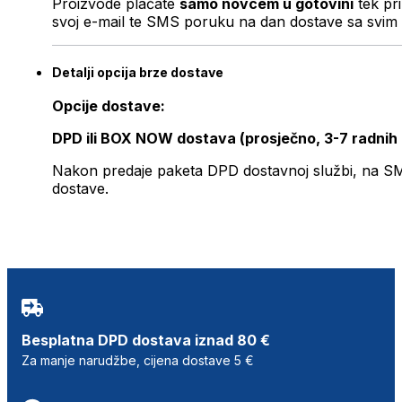
Proizvode plaćate
samo novcem u gotovini
tek pr
svoj e-mail te SMS poruku na dan dostave sa svim 
Detalji opcija brze dostave
Opcije dostave:
DPD ili BOX NOW dostava (prosječno, 3-7 radnih
Nakon predaje paketa DPD dostavnoj službi, na SMS 
dostave.
Besplatna DPD dostava iznad 80 €
Za manje narudžbe, cijena dostave 5 €