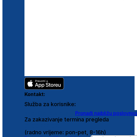
Kontakt:
Služba za korisnike:
shop@ghetaldus.hr
Pronađi najbližu poslovnic
Za zakazivanje termina pregleda
0800 222 025
(radno vrijeme: pon-pet, 8-16h)