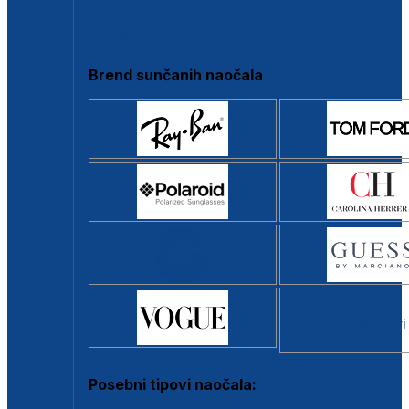
Clip-on
Poluokvir
Brend sunčanih naočala
Svi brendovi
Posebni tipovi naočala: