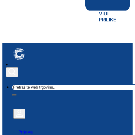
VIDI
PRILIKE
Traži
Prijava