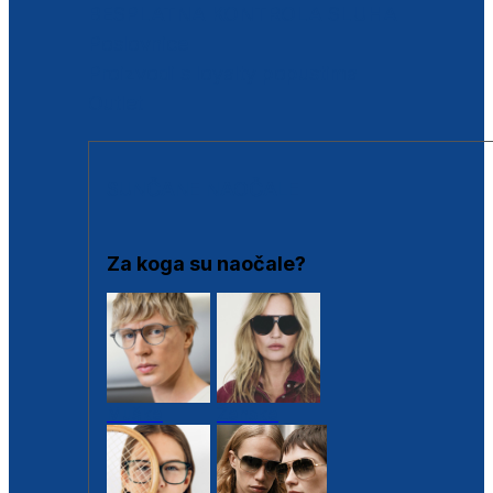
BESPLATNA KONTROLA SLUHA
Poslovnice
Proizvodi s loyalty popustima
Outlet
SUNČANE NAOČALE
Za koga su naočale?
Muške
Ženske