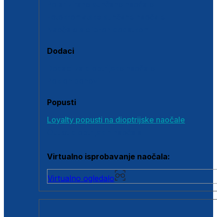
Polarizirane sunčane naočale
Fotokromatske sunčane naočale
Naočale s clip-on dodatkom
Dodaci
Dodaci za dioptrijske naočale
Poklon bonovi
Popusti
Loyalty popusti na dioptrijske naočale
Outlet dioptrijskih naočala
Virtualno isprobavanje naočala:
Virtualno ogledalo