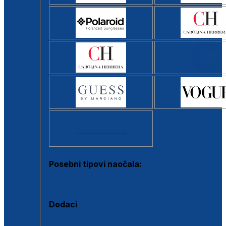
Svi brendovi >
Posebni tipovi naočala:
Okviri s clip-on dodatkom
Dodaci
Dodaci za dioptrijske naočale