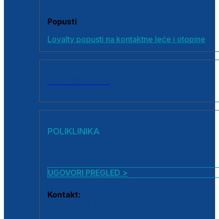
Popusti
Loyalty popusti na kontaktne leće i otopine
SVI PROIZVODI
POLIKLINIKA
UGOVORI PREGLED >
Kontakt:
0800 222 025