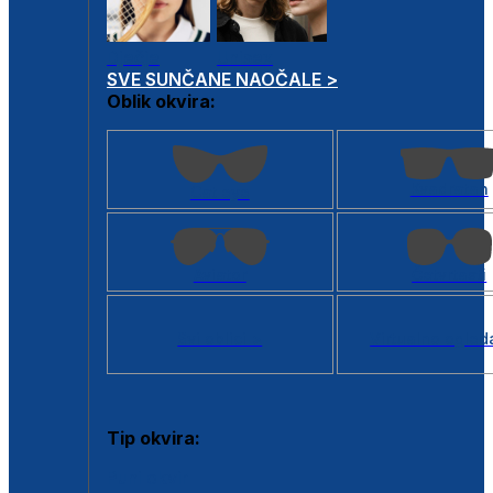
Dječje
Unisex
SVE SUNČANE NAOČALE >
Oblik okvira:
Kvadratan
Cat eye
Aviator
Četvrtasti
Svi oblici >
Virtualno ogled
Tip okvira:
Puni okvir