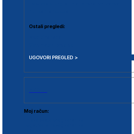
Estetska kirurgija i mali operativni zahvati
Aplikacija botoxa
Ostali pregledi:
Medicina rada
Sistematski pregled
UGOVORI PREGLED >
AKCIJE
Moj račun:
Prijava postojećeg korisnika
Registracija novog korisnika
Zaboravljena lozinka