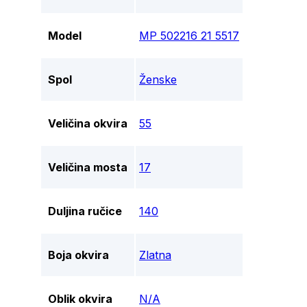
Model
MP 502216 21 5517
Spol
Ženske
Veličina okvira
55
Veličina mosta
17
Duljina ručice
140
Boja okvira
Zlatna
Oblik okvira
N/A