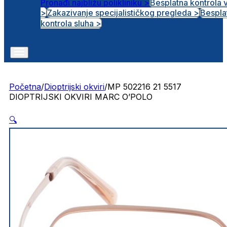
Pronađi najbližu polikliniku >
Besplatna kontrola 
>
Zakazivanje specijalističkog pregleda >
Bespla
Otvorena radna mjesta
kontrola sluha >
Početna
/
Dioptrijski okviri
/
MP 502216 21 5517
DIOPTRIJSKI OKVIRI MARC O’POLO
🔍