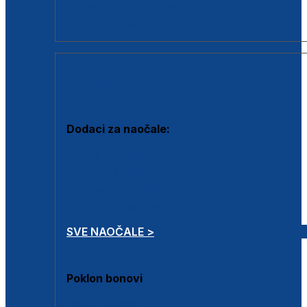
Dodaci za dioptrijske naočale
Poklon bonovi
DODACI
Dodaci za naočale:
Krpice za čišćenje
Kutijice za naočale
Sprejevi za čišćenje
Lančići za naočale
SVE NAOČALE >
Poklon bonovi
Poklon bonovi