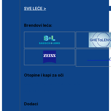
SVE LEĆE >
Brendovi leća:
SVI BRANDOV
Otopine i kapi za oči
Sve otopine za kontaktne leće
Sve kapi za oči
Dodaci