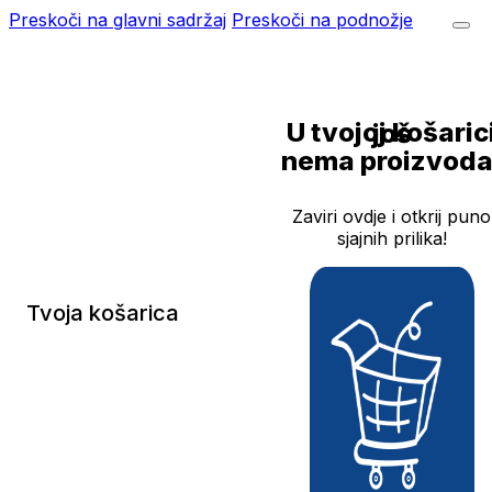
Preskoči na glavni sadržaj
Preskoči na podnožje
U tvojoj košarici još
nema proizvoda
Zaviri ovdje i otkrij puno
sjajnih prilika!
Tvoja košarica