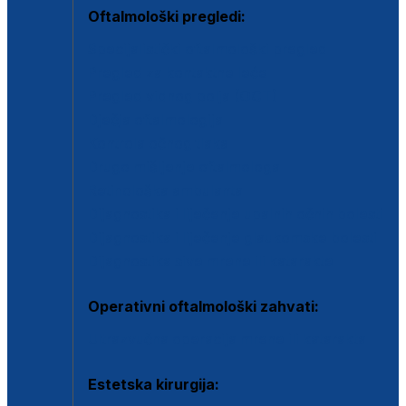
Oftalmološki pregledi:
Specijalistički oftalmološki pregled
Pregled za kontaktne leće
Pregled vidnog polja (OCT)
Dječja oftalmologija
Kontrola očnog tlaka
Drugo mišljenje oftalmologa
Retinološka ambulanta
Dijagnostika i liječenje upalnih očnih bolesti
Dijagnostika i liječenje glaukomske bolesti
Dijagnostika sive mrene ili katarakte
Operativni oftalmološki zahvati:
Ultrazvučna operacija mrene ili katarakta
Estetska kirurgija: