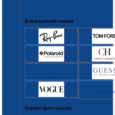
Clip-on
Poluokvir
Brend sunčanih naočala
Svi brendovi
Posebni tipovi naočala: