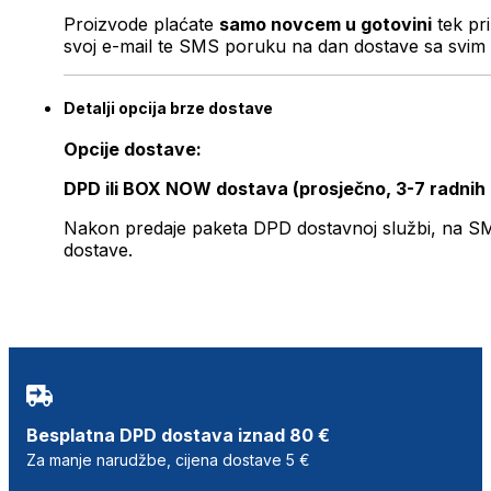
Proizvode plaćate
samo novcem u gotovini
tek pr
svoj e-mail te SMS poruku na dan dostave sa svim 
Detalji opcija brze dostave
Opcije dostave:
DPD ili BOX NOW dostava (prosječno, 3-7 radnih
Nakon predaje paketa DPD dostavnoj službi, na SMS 
dostave.
Besplatna DPD dostava iznad 80 €
Za manje narudžbe, cijena dostave 5 €