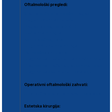
Oftalmološki pregledi:
Specijalistički oftalmološki pregled
Pregled za kontaktne leće
Pregled vidnog polja (OCT)
Dječja oftalmologija
Kontrola očnog tlaka
Drugo mišljenje oftalmologa
Retinološka ambulanta
Dijagnostika i liječenje upalnih očnih bolesti
Dijagnostika i liječenje glaukomske bolesti
Dijagnostika sive mrene ili katarakte
Operativni oftalmološki zahvati:
Ultrazvučna operacija mrene ili katarakta
Estetska kirurgija: