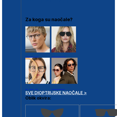
DIOPTRIJSKI OKVIRI
Za koga su naočale?
Muške
Ženske
Dječje
Unisex
SVE DIOPTRIJSKE NAOČALE >
Oblik okvira: