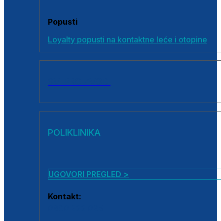
Popusti
Loyalty popusti na kontaktne leće i otopine
SVI PROIZVODI
POLIKLINIKA
UGOVORI PREGLED >
Kontakt:
0800 222 025