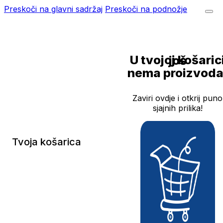
Preskoči na glavni sadržaj
Preskoči na podnožje
U tvojoj košarici još
nema proizvoda
Zaviri ovdje i otkrij puno
sjajnih prilika!
Tvoja košarica