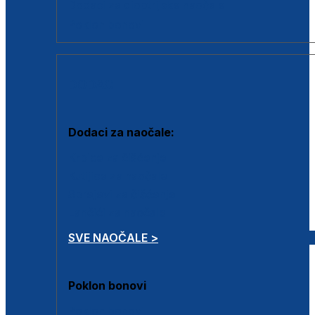
Dodaci za dioptrijske naočale
Poklon bonovi
DODACI
Dodaci za naočale:
Krpice za čišćenje
Kutijice za naočale
Sprejevi za čišćenje
Lančići za naočale
SVE NAOČALE >
Poklon bonovi
Poklon bonovi