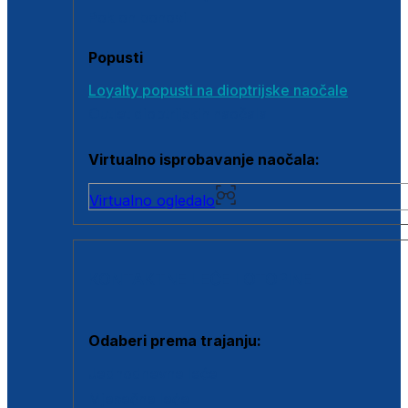
Poklon bonovi
Popusti
Loyalty popusti na dioptrijske naočale
Outlet dioptrijskih naočala
Virtualno isprobavanje naočala:
Virtualno ogledalo
KONTAKTNE LEĆE I OTOPINE
Odaberi prema trajanju:
Jednodnevne leće
Mjesečne leće