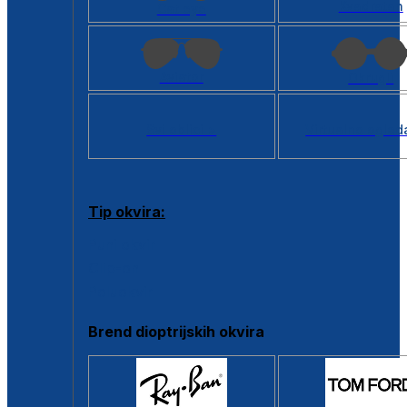
Kvadratan
Cat eye
Aviator
Okrugli
Svi oblici >
Virtualno ogled
Tip okvira:
Puni okvir
Clip-on
Poluokvir
Brend dioptrijskih okvira