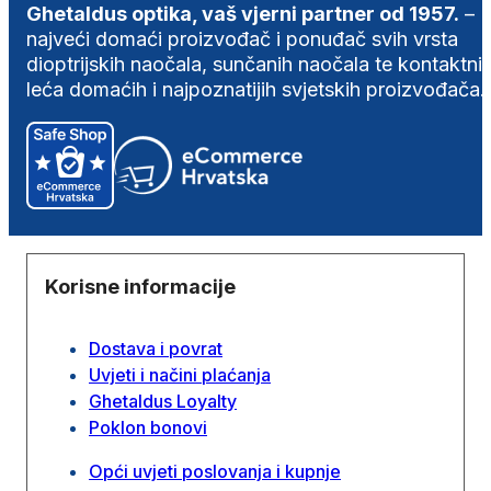
Ghetaldus optika, vaš vjerni partner od 1957.
–
najveći domaći proizvođač i ponuđač svih vrsta
dioptrijskih naočala, sunčanih naočala te kontaktni
leća domaćih i najpoznatijih svjetskih proizvođača.
Korisne informacije
Dostava i povrat
Uvjeti i načini plaćanja
Ghetaldus Loyalty
Poklon bonovi
Opći uvjeti poslovanja i kupnje