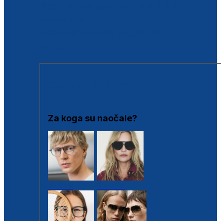
BESPLATNA KONTROLA SLUHA
Poslovnice
Proizvodi s loyalty popustima
Outlet
SUNČANE NAOČALE
Za koga su naočale?
Muške
Ženske