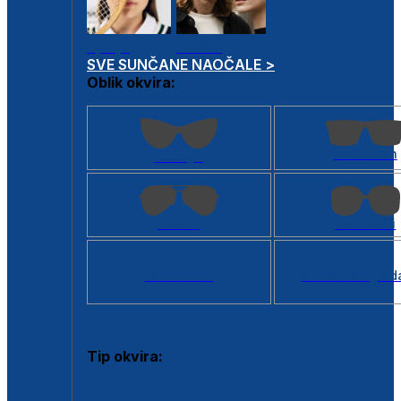
Dječje
Unisex
SVE SUNČANE NAOČALE >
Oblik okvira:
Kvadratan
Cat eye
Aviator
Četvrtasti
Svi oblici >
Virtualno ogled
Tip okvira:
Puni okvir