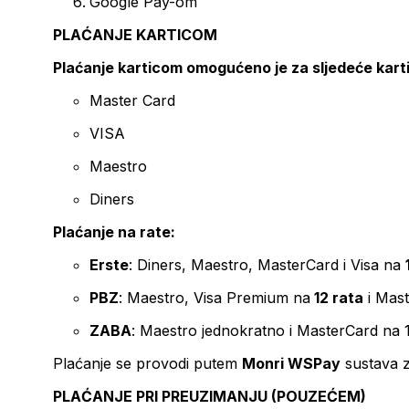
Google Pay-om
PLAĆANJE KARTICOM
Plaćanje karticom omogućeno je za sljedeće kart
Master Card
VISA
Maestro
Diners
Plaćanje na rate:
Erste
: Diners, Maestro, MasterCard i Visa na
PBZ
: Maestro, Visa Premium na
12 rata
i Mas
ZABA
: Maestro jednokratno i MasterCard na 
Plaćanje se provodi putem
Monri WSPay
sustava z
PLAĆANJE PRI PREUZIMANJU (POUZEĆEM)