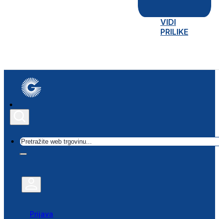
VIDI
PRILIKE
Traži
Prijava