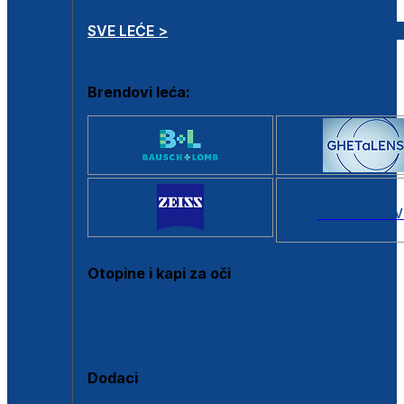
SVE LEĆE >
Brendovi leća:
SVI BRANDOV
Otopine i kapi za oči
Sve otopine za kontaktne leće
Sve kapi za oči
Dodaci