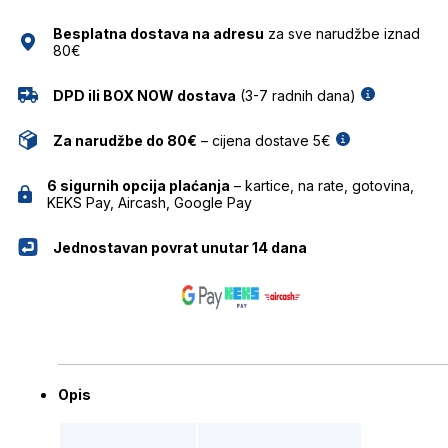
MARC
Besplatna dostava na adresu
za sve narudžbe iznad
O'POLO
80€
količina
DPD ili BOX NOW dostava
(3-7 radnih dana)
Za narudžbe do 80€
– cijena dostave 5€
6 sigurnih opcija plaćanja
– kartice, na rate, gotovina,
KEKS Pay, Aircash, Google Pay
Jednostavan povrat unutar 14 dana
Opis