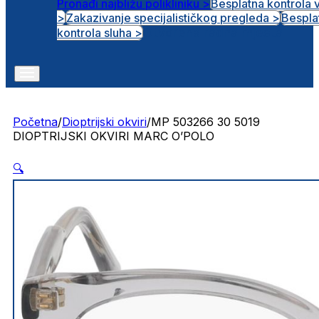
Pronađi najbližu polikliniku >
Besplatna kontrola 
>
Zakazivanje specijalističkog pregleda >
Bespla
Otvorena radna mjesta
kontrola sluha >
Početna
/
Dioptrijski okviri
/
MP 503266 30 5019
DIOPTRIJSKI OKVIRI MARC O’POLO
🔍