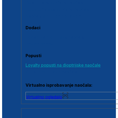
Polarizirane sunčane naočale
Fotokromatske sunčane naočale
Naočale s clip-on dodatkom
Dodaci
Dodaci za dioptrijske naočale
Poklon bonovi
Popusti
Loyalty popusti na dioptrijske naočale
Outlet dioptrijskih naočala
Virtualno isprobavanje naočala:
Virtualno ogledalo