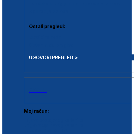
Estetska kirurgija i mali operativni zahvati
Aplikacija botoxa
Ostali pregledi:
Medicina rada
Sistematski pregled
UGOVORI PREGLED >
AKCIJE
Moj račun:
Prijava postojećeg korisnika
Registracija novog korisnika
Zaboravljena lozinka