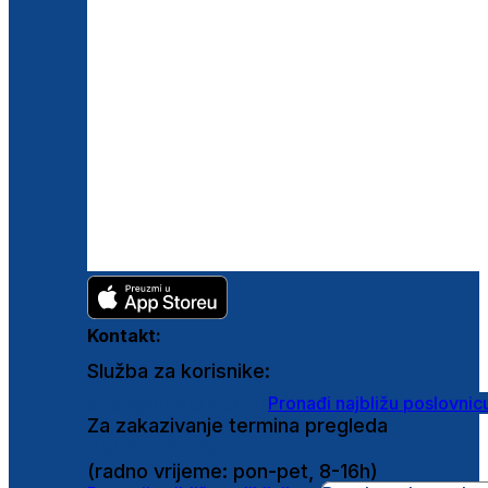
Kontakt:
Služba za korisnike:
shop@ghetaldus.hr
Pronađi najbližu poslovnic
Za zakazivanje termina pregleda
0800 222 025
(radno vrijeme: pon-pet, 8-16h)