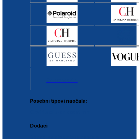
Svi brendovi >
Posebni tipovi naočala:
Okviri s clip-on dodatkom
Dodaci
Dodaci za dioptrijske naočale