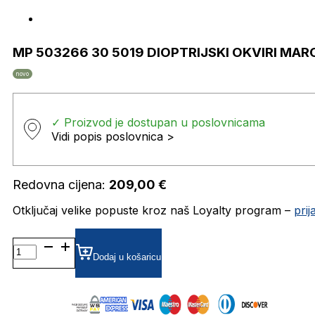
MP 503266 30 5019 DIOPTRIJSKI OKVIRI MAR
novo
✓ Proizvod je dostupan u poslovnicama
Vidi popis poslovnica >
Redovna cijena:
209,00
€
Otključaj velike popuste kroz naš Loyalty program –
pri
MP
503266
Dodaj u košaricu
30
5019
DIOPTRIJSKI
OKVIRI