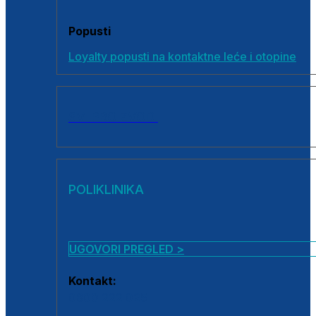
Popusti
Loyalty popusti na kontaktne leće i otopine
SVI PROIZVODI
POLIKLINIKA
UGOVORI PREGLED >
Kontakt:
0800 222 025