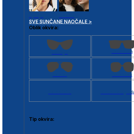
Dječje
Unisex
SVE SUNČANE NAOČALE >
Oblik okvira:
Kvadratan
Cat eye
Aviator
Četvrtasti
Svi oblici >
Virtualno ogled
Tip okvira:
Puni okvir