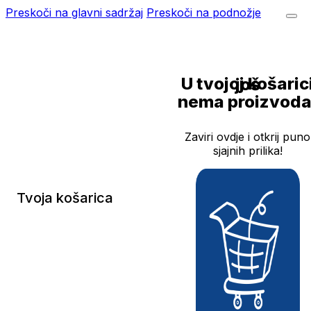
Preskoči na glavni sadržaj
Preskoči na podnožje
U tvojoj košarici još
nema proizvoda
Zaviri ovdje i otkrij puno
sjajnih prilika!
Tvoja košarica