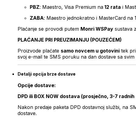
PBZ
: Maestro, Visa Premium na
12 rata
i Mas
ZABA
: Maestro jednokratno i MasterCard na 
Plaćanje se provodi putem
Monri WSPay
sustava z
PLAĆANJE PRI PREUZIMANJU (POUZEĆEM)
Proizvode plaćate
samo novcem u gotovini
tek pr
svoj e-mail te SMS poruku na dan dostave sa svim 
Detalji opcija brze dostave
Opcije dostave:
DPD ili BOX NOW dostava (prosječno, 3-7 radnih
Nakon predaje paketa DPD dostavnoj službi, na SMS 
dostave.