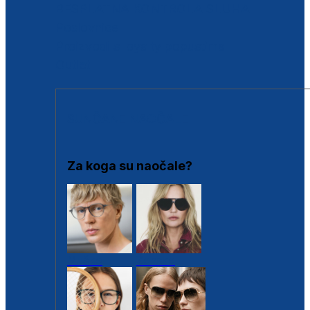
BESPLATNA KONTROLA SLUHA
Poslovnice
Proizvodi s loyalty popustima
Outlet
SUNČANE NAOČALE
Za koga su naočale?
Muške
Ženske