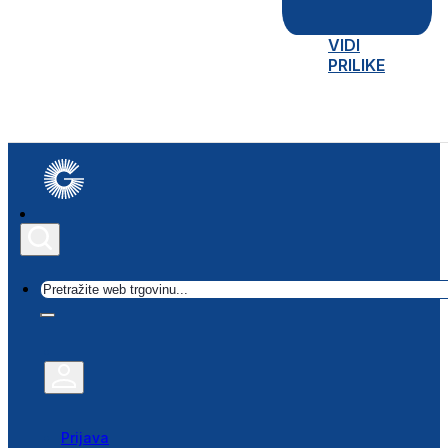
VIDI
PRILIKE
Traži
Prijava