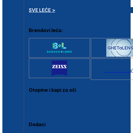
SVE LEĆE >
Brendovi leća:
SVI BRANDOV
Otopine i kapi za oči
Sve otopine za kontaktne leće
Sve kapi za oči
Dodaci