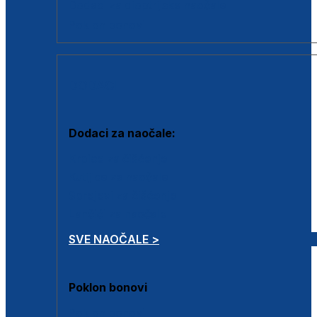
Dodaci za dioptrijske naočale
Poklon bonovi
DODACI
Dodaci za naočale:
Krpice za čišćenje
Kutijice za naočale
Sprejevi za čišćenje
Lančići za naočale
SVE NAOČALE >
Poklon bonovi
Poklon bonovi