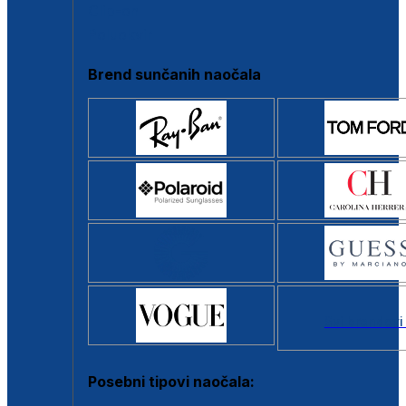
Clip-on
Poluokvir
Brend sunčanih naočala
Svi brendovi
Posebni tipovi naočala: