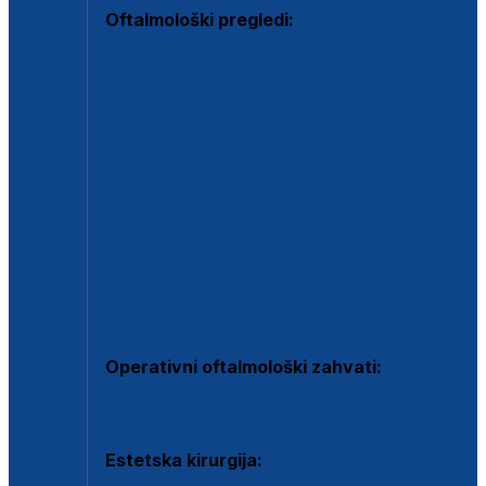
Oftalmološki pregledi:
Specijalistički oftalmološki pregled
Pregled za kontaktne leće
Pregled vidnog polja (OCT)
Dječja oftalmologija
Kontrola očnog tlaka
Drugo mišljenje oftalmologa
Retinološka ambulanta
Dijagnostika i liječenje upalnih očnih bolesti
Dijagnostika i liječenje glaukomske bolesti
Dijagnostika sive mrene ili katarakte
Operativni oftalmološki zahvati:
Ultrazvučna operacija mrene ili katarakta
Estetska kirurgija: