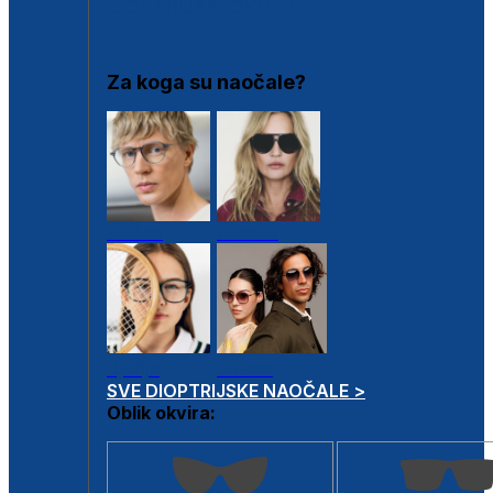
DIOPTRIJSKI OKVIRI
Za koga su naočale?
Muške
Ženske
Dječje
Unisex
SVE DIOPTRIJSKE NAOČALE >
Oblik okvira: