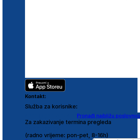
Kontakt:
Služba za korisnike:
shop@ghetaldus.hr
Pronađi najbližu poslovnic
Za zakazivanje termina pregleda
0800 222 025
(radno vrijeme: pon-pet, 8-16h)