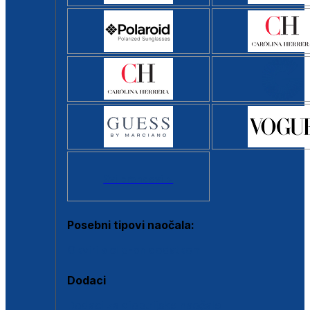
Svi brendovi >
Posebni tipovi naočala:
Okviri s clip-on dodatkom
Dodaci
Dodaci za dioptrijske naočale