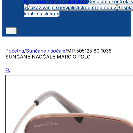
Pronađi najbližu polikliniku >
Besplatna kontrola 
>
Zakazivanje specijalističkog pregleda >
Bespla
Otvorena radna mjesta
kontrola sluha >
Početna
/
Sunčane naočale
/
MP 505125 80 1036
SUNČANE NAOČALE MARC O’POLO
🔍