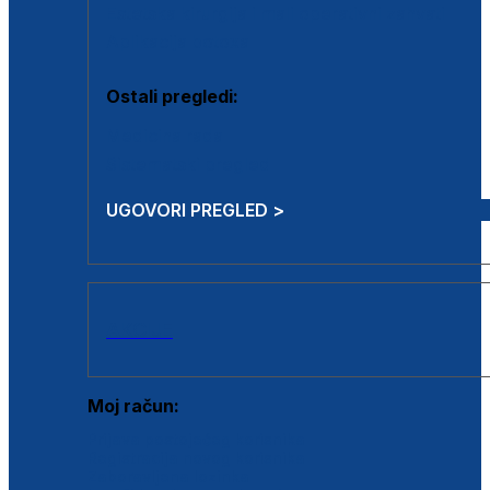
Estetska kirurgija i mali operativni zahvati
Aplikacija botoxa
Ostali pregledi:
Medicina rada
Sistematski pregled
UGOVORI PREGLED >
AKCIJE
Moj račun:
Prijava postojećeg korisnika
Registracija novog korisnika
Zaboravljena lozinka