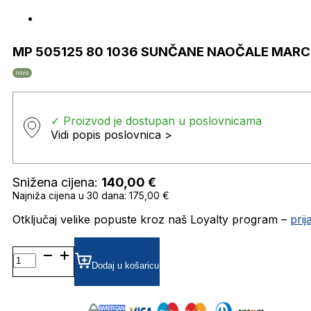
MP 505125 80 1036 SUNČANE NAOČALE MARC
novo
✓ Proizvod je dostupan u poslovnicama
Vidi popis poslovnica >
Snižena cijena:
140,00
€
Najniža cijena u 30 dana: 175,00 €
Otključaj velike popuste kroz naš Loyalty program –
pri
MP
505125
Dodaj u košaricu
80
1036
SUNČANE