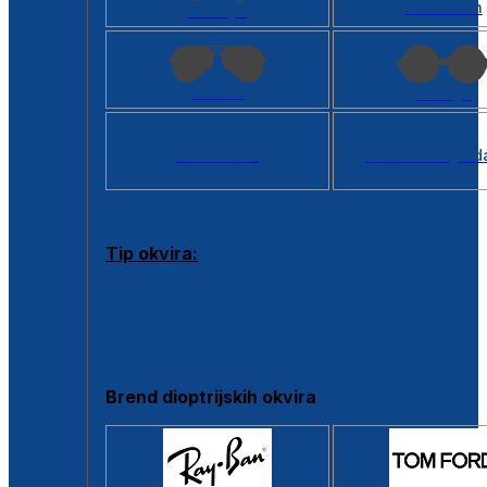
Kvadratan
Cat eye
Aviator
Okrugli
Svi oblici >
Virtualno ogled
Tip okvira:
Puni okvir
Clip-on
Poluokvir
Brend dioptrijskih okvira