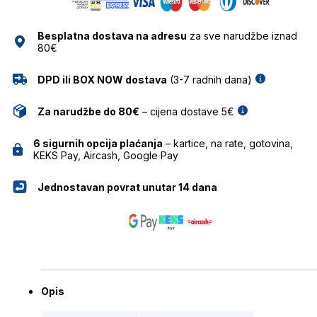
NAOČALE
MARC
Besplatna dostava na adresu
za sve narudžbe iznad
O'POLO
80€
količina
DPD ili BOX NOW dostava
(3-7 radnih dana)
Za narudžbe do 80€
– cijena dostave 5€
6 sigurnih opcija plaćanja
– kartice, na rate, gotovina,
KEKS Pay, Aircash, Google Pay
Jednostavan povrat unutar 14 dana
Opis