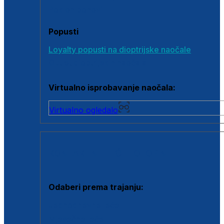
Poklon bonovi
Popusti
Loyalty popusti na dioptrijske naočale
Outlet dioptrijskih naočala
Virtualno isprobavanje naočala:
Virtualno ogledalo
KONTAKTNE LEĆE I OTOPINE
Odaberi prema trajanju:
Jednodnevne leće
Mjesečne leće