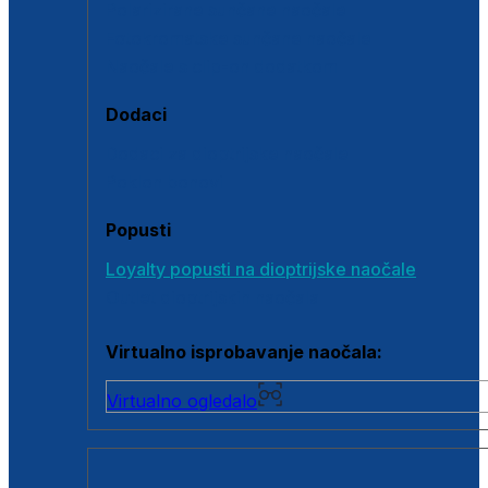
Polarizirane sunčane naočale
Fotokromatske sunčane naočale
Naočale s clip-on dodatkom
Dodaci
Dodaci za dioptrijske naočale
Poklon bonovi
Popusti
Loyalty popusti na dioptrijske naočale
Outlet dioptrijskih naočala
Virtualno isprobavanje naočala:
Virtualno ogledalo