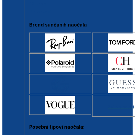
Clip-on
Poluokvir
Brend sunčanih naočala
Svi brendovi
Posebni tipovi naočala: