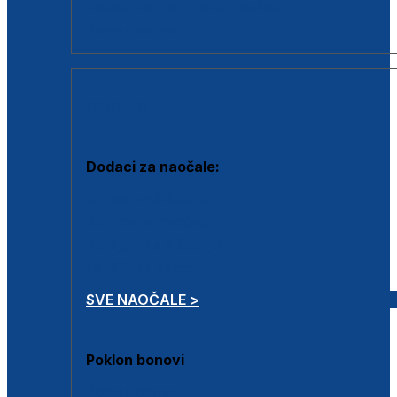
Dodaci za dioptrijske naočale
Poklon bonovi
DODACI
Dodaci za naočale:
Krpice za čišćenje
Kutijice za naočale
Sprejevi za čišćenje
Lančići za naočale
SVE NAOČALE >
Poklon bonovi
Poklon bonovi