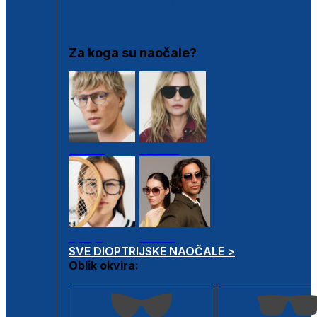
DIOPTRIJSKI OKVIRI
Za koga su naočale?
Muške
Ženske
Dječje
Unisex
SVE DIOPTRIJSKE NAOČALE >
Oblik okvira: