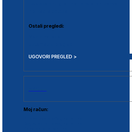
Estetska kirurgija i mali operativni zahvati
Aplikacija botoxa
Ostali pregledi:
Medicina rada
Sistematski pregled
UGOVORI PREGLED >
AKCIJE
Moj račun:
Prijava postojećeg korisnika
Registracija novog korisnika
Zaboravljena lozinka