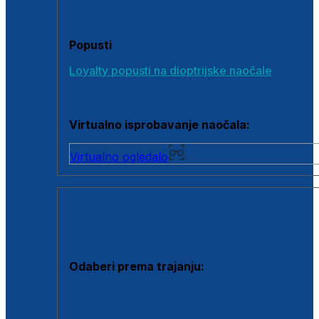
Poklon bonovi
Popusti
Loyalty popusti na dioptrijske naočale
Outlet dioptrijskih naočala
Virtualno isprobavanje naočala:
Virtualno ogledalo
KONTAKTNE LEĆE I OTOPINE
Odaberi prema trajanju:
Jednodnevne leće
Mjesečne leće