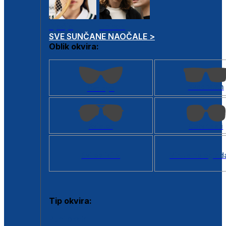
Dječje
Unisex
SVE SUNČANE NAOČALE >
Oblik okvira:
Kvadratan
Cat eye
Aviator
Četvrtasti
Svi oblici >
Virtualno ogled
Tip okvira:
Puni okvir