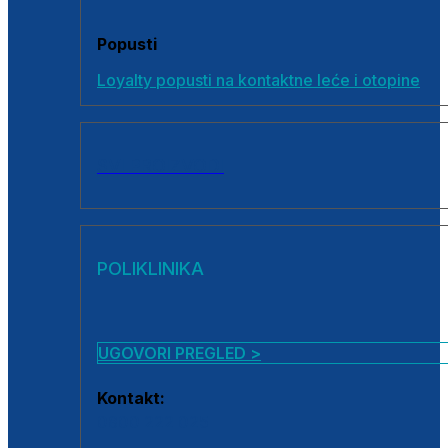
Popusti
Loyalty popusti na kontaktne leće i otopine
SVI PROIZVODI
POLIKLINIKA
UGOVORI PREGLED >
Kontakt:
0800 222 025