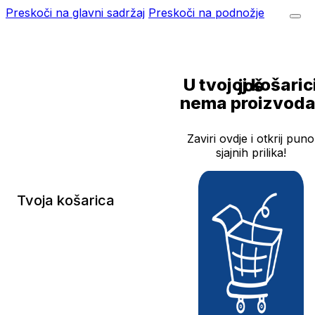
Preskoči na glavni sadržaj
Preskoči na podnožje
U tvojoj košarici još
nema proizvoda
Zaviri ovdje i otkrij puno
sjajnih prilika!
Tvoja košarica