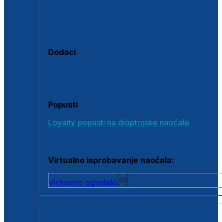
Polarizirane sunčane naočale
Fotokromatske sunčane naočale
Naočale s clip-on dodatkom
Dodaci
Dodaci za dioptrijske naočale
Poklon bonovi
Popusti
Loyalty popusti na dioptrijske naočale
Outlet dioptrijskih naočala
Virtualno isprobavanje naočala:
Virtualno ogledalo