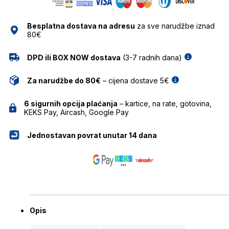
NAOČALE
MARC
Besplatna dostava na adresu
za sve narudžbe iznad
O'POLO
80€
količina
DPD ili BOX NOW dostava
(3-7 radnih dana)
Za narudžbe do 80€
– cijena dostave 5€
6 sigurnih opcija plaćanja
– kartice, na rate, gotovina,
KEKS Pay, Aircash, Google Pay
Jednostavan povrat unutar 14 dana
Opis