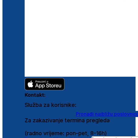
Kontakt:
Služba za korisnike:
shop@ghetaldus.hr
Pronađi najbližu poslovnic
Za zakazivanje termina pregleda
0800 222 025
(radno vrijeme: pon-pet, 8-16h)