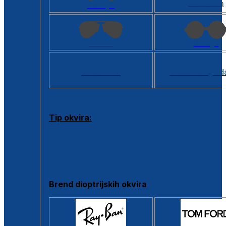
Kvadratan
Cat eye
Aviator
Okrugli
Svi oblici >
Virtualno ogled
Tip okvira:
Puni okvir
Clip-on
Poluokvir
Brend dioptrijskih okvira