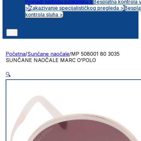
Pronađi najbližu polikliniku >
Besplatna kontrola 
>
Zakazivanje specijalističkog pregleda >
Bespla
Otvorena radna mjesta
kontrola sluha >
Početna
/
Sunčane naočale
/
MP 508001 80 3035
SUNČANE NAOČALE MARC O’POLO
🔍