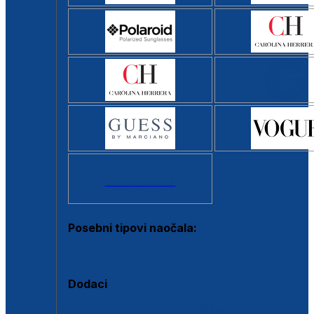
Svi brendovi >
Posebni tipovi naočala:
Okviri s clip-on dodatkom
Dodaci
Dodaci za dioptrijske naočale