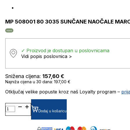
MP 508001 80 3035 SUNČANE NAOČALE MAR
novo
✓ Proizvod je dostupan u poslovnicama
Vidi popis poslovnica >
Snižena cijena:
157,60
€
Najniža cijena u 30 dana: 197,00 €
Otključaj velike popuste kroz naš Loyalty program –
pri
MP
508001
Dodaj u košaricu
80
3035
SUNČANE