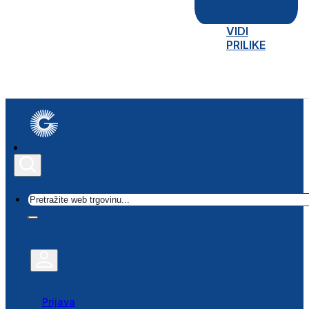
VIDI
PRILIKE
Traži
Prijava