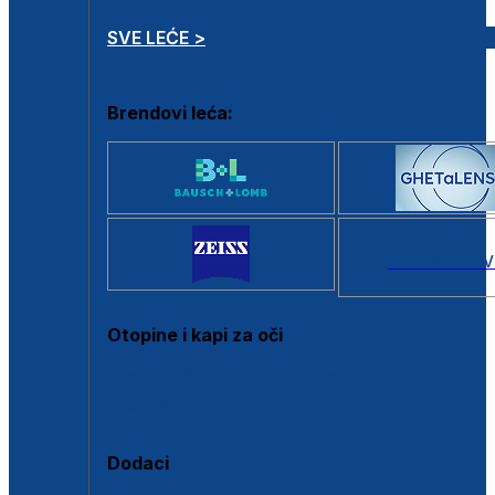
SVE LEĆE >
Brendovi leća:
SVI BRANDOV
Otopine i kapi za oči
Sve otopine za kontaktne leće
Sve kapi za oči
Dodaci