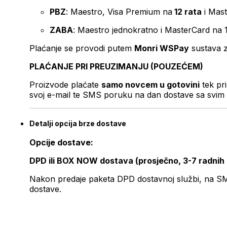
PBZ
: Maestro, Visa Premium na
12 rata
i Mas
ZABA
: Maestro jednokratno i MasterCard na 
Plaćanje se provodi putem
Monri WSPay
sustava z
PLAĆANJE PRI PREUZIMANJU (POUZEĆEM)
Proizvode plaćate
samo novcem u gotovini
tek pr
svoj e-mail te SMS poruku na dan dostave sa svim 
Detalji opcija brze dostave
Opcije dostave:
DPD ili BOX NOW dostava (prosječno, 3-7 radnih
Nakon predaje paketa DPD dostavnoj službi, na SMS 
dostave.