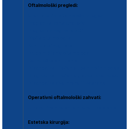
Oftalmološki pregledi:
Specijalistički oftalmološki pregled
Pregled za kontaktne leće
Pregled vidnog polja (OCT)
Dječja oftalmologija
Kontrola očnog tlaka
Drugo mišljenje oftalmologa
Retinološka ambulanta
Dijagnostika i liječenje upalnih očnih bolesti
Dijagnostika i liječenje glaukomske bolesti
Dijagnostika sive mrene ili katarakte
Operativni oftalmološki zahvati:
Ultrazvučna operacija mrene ili katarakta
Estetska kirurgija: