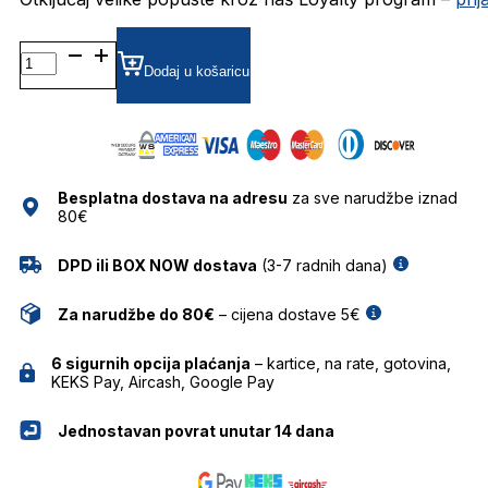
MP503219 DIOPTRIJSKI
OKVIRI
Dodaj u košaricu
MARC
O'POLO
količina
Besplatna dostava na adresu
za sve narudžbe iznad
80€
DPD ili BOX NOW dostava
(3-7 radnih dana)
Za narudžbe do 80€
– cijena dostave 5€
6 sigurnih opcija plaćanja
– kartice, na rate, gotovina,
KEKS Pay, Aircash, Google Pay
Jednostavan povrat unutar 14 dana