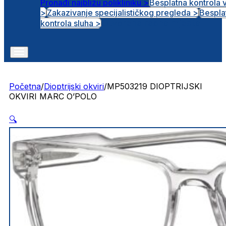
Pronađi najbližu polikliniku >
Besplatna kontrola 
>
Zakazivanje specijalističkog pregleda >
Bespla
Otvorena radna mjesta
kontrola sluha >
Početna
/
Dioptrijski okviri
/
MP503219 DIOPTRIJSKI
OKVIRI MARC O’POLO
🔍