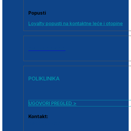
Popusti
Loyalty popusti na kontaktne leće i otopine
SVI PROIZVODI
POLIKLINIKA
UGOVORI PREGLED >
Kontakt:
0800 222 025