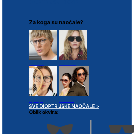
DIOPTRIJSKI OKVIRI
Za koga su naočale?
Muške
Ženske
Dječje
Unisex
SVE DIOPTRIJSKE NAOČALE >
Oblik okvira: