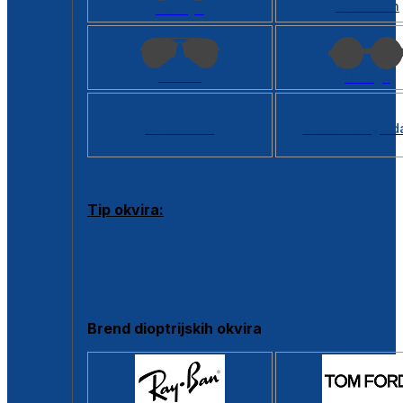
Kvadratan
Cat eye
Aviator
Okrugli
Svi oblici >
Virtualno ogled
Tip okvira:
Puni okvir
Clip-on
Poluokvir
Brend dioptrijskih okvira