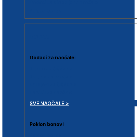
Dodaci za dioptrijske naočale
Poklon bonovi
DODACI
Dodaci za naočale:
Krpice za čišćenje
Kutijice za naočale
Sprejevi za čišćenje
Lančići za naočale
SVE NAOČALE >
Poklon bonovi
Poklon bonovi