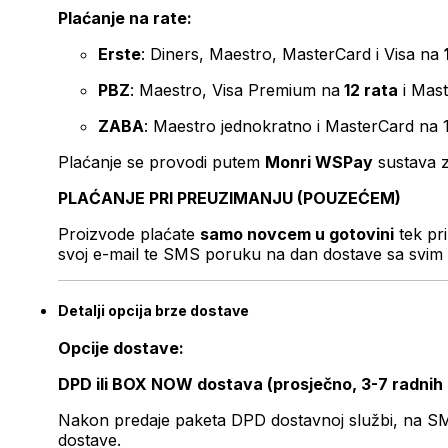
Plaćanje na rate:
Erste
: Diners, Maestro, MasterCard i Visa na
PBZ
: Maestro, Visa Premium na
12 rata
i Mas
ZABA
: Maestro jednokratno i MasterCard na 
Plaćanje se provodi putem
Monri WSPay
sustava z
PLAĆANJE PRI PREUZIMANJU (POUZEĆEM)
Proizvode plaćate
samo novcem u gotovini
tek pr
svoj e-mail te SMS poruku na dan dostave sa svim 
Detalji opcija brze dostave
Opcije dostave:
DPD ili BOX NOW dostava (prosječno, 3-7 radnih
Nakon predaje paketa DPD dostavnoj službi, na SMS 
dostave.