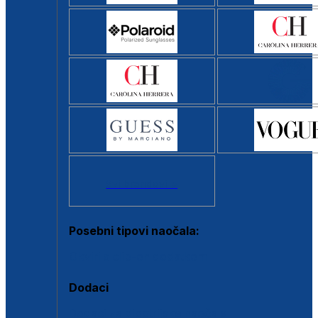
Svi brendovi >
Posebni tipovi naočala:
Okviri s clip-on dodatkom
Dodaci
Dodaci za dioptrijske naočale