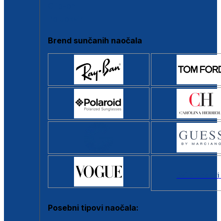
Clip-on
Poluokvir
Brend sunčanih naočala
Svi brendovi
Posebni tipovi naočala: