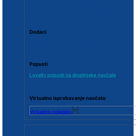
Polarizirane sunčane naočale
Fotokromatske sunčane naočale
Naočale s clip-on dodatkom
Dodaci
Dodaci za dioptrijske naočale
Poklon bonovi
Popusti
Loyalty popusti na dioptrijske naočale
Outlet dioptrijskih naočala
Virtualno isprobavanje naočala:
Virtualno ogledalo