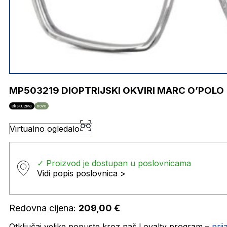
MP503219 DIOPTRIJSKI OKVIRI MARC O’POLO
ekskluziva
novo
Virtualno ogledalo
✓ Proizvod je dostupan u poslovnicama
Vidi popis poslovnica >
Redovna cijena:
209,00
€
Otključaj velike popuste kroz naš Loyalty program –
pri