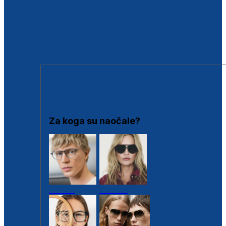
BESPLATNA KONTROLA SLUHA
Poslovnice
Proizvodi s loyalty popustima
Outlet
SUNČANE NAOČALE
Za koga su naočale?
Muške
Ženske