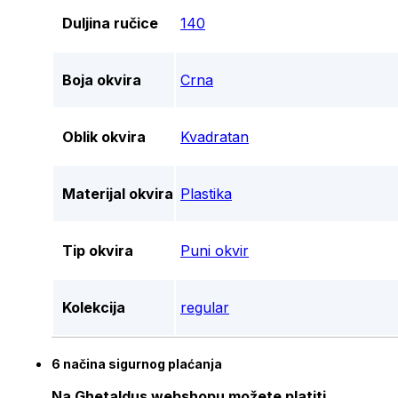
Duljina ručice
140
Boja okvira
Crna
Oblik okvira
Kvadratan
Materijal okvira
Plastika
Tip okvira
Puni okvir
Kolekcija
regular
6 načina sigurnog plaćanja
Na Ghetaldus webshopu možete platiti