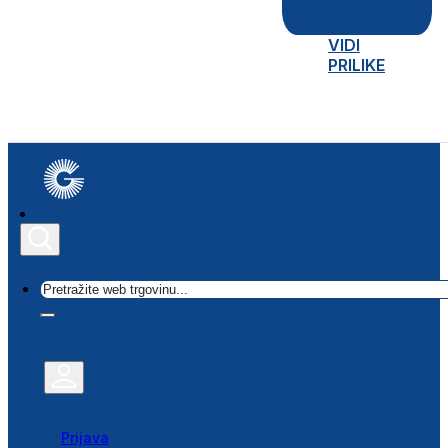
VIDI
PRILIKE
Traži
Prijava