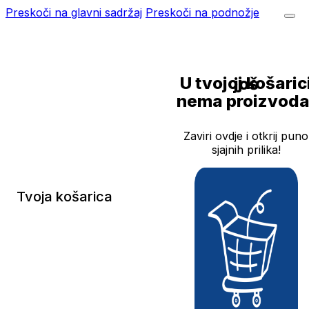
Preskoči na glavni sadržaj
Preskoči na podnožje
U tvojoj košarici još
nema proizvoda
Zaviri ovdje i otkrij puno
sjajnih prilika!
Tvoja košarica