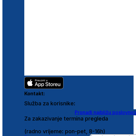
Kontakt:
Služba za korisnike:
shop@ghetaldus.hr
Pronađi najbližu poslovnic
Za zakazivanje termina pregleda
0800 222 025
(radno vrijeme: pon-pet, 8-16h)