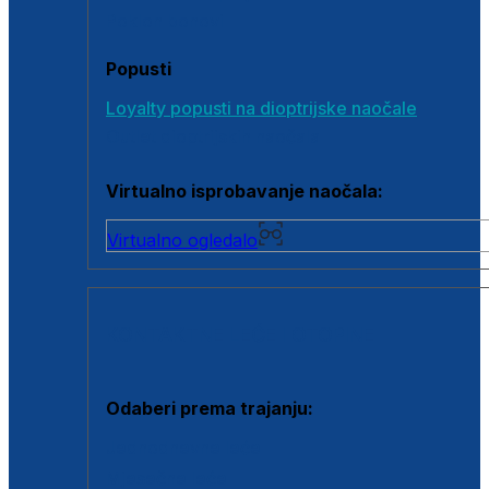
Poklon bonovi
Popusti
Loyalty popusti na dioptrijske naočale
Outlet dioptrijskih naočala
Virtualno isprobavanje naočala:
Virtualno ogledalo
KONTAKTNE LEĆE I OTOPINE
Odaberi prema trajanju:
Jednodnevne leće
Mjesečne leće