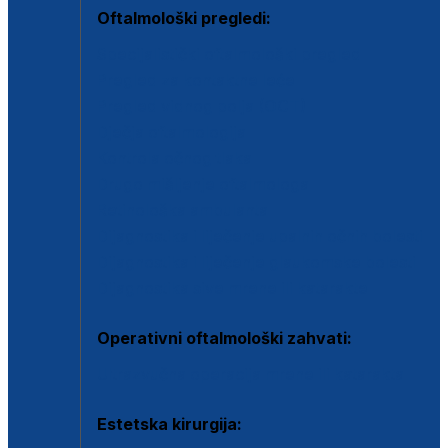
Oftalmološki pregledi:
Specijalistički oftalmološki pregled
Pregled za kontaktne leće
Pregled vidnog polja (OCT)
Dječja oftalmologija
Kontrola očnog tlaka
Drugo mišljenje oftalmologa
Retinološka ambulanta
Dijagnostika i liječenje upalnih očnih bolesti
Dijagnostika i liječenje glaukomske bolesti
Dijagnostika sive mrene ili katarakte
Operativni oftalmološki zahvati:
Ultrazvučna operacija mrene ili katarakta
Estetska kirurgija: