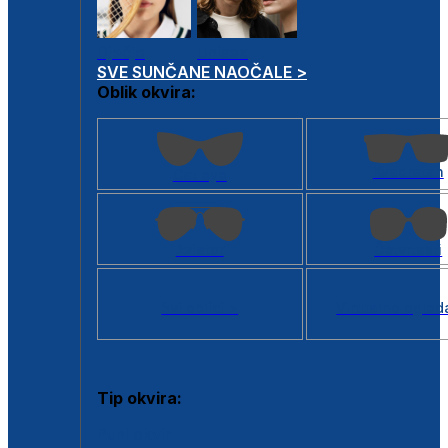
Dječje
Unisex
SVE SUNČANE NAOČALE >
Oblik okvira:
Kvadratan
Cat eye
Aviator
Četvrtasti
Svi oblici >
Virtualno ogled
Tip okvira:
Puni okvir