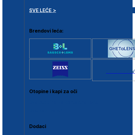
SVE LEĆE >
Brendovi leća:
SVI BRANDOV
Otopine i kapi za oči
Sve otopine za kontaktne leće
Sve kapi za oči
Dodaci