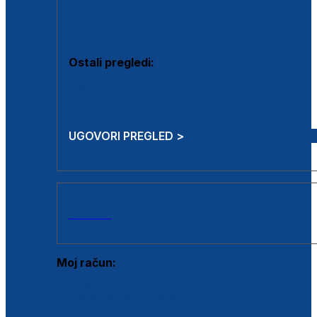
Estetska kirurgija i mali operativni zahvati
Aplikacija botoxa
Ostali pregledi:
Medicina rada
Sistematski pregled
UGOVORI PREGLED >
AKCIJE
Moj račun:
Prijava postojećeg korisnika
Registracija novog korisnika
Zaboravljena lozinka