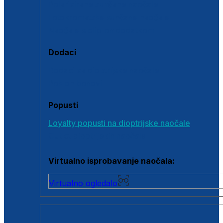
Polarizirane sunčane naočale
Fotokromatske sunčane naočale
Naočale s clip-on dodatkom
Dodaci
Dodaci za dioptrijske naočale
Poklon bonovi
Popusti
Loyalty popusti na dioptrijske naočale
Outlet dioptrijskih naočala
Virtualno isprobavanje naočala:
Virtualno ogledalo