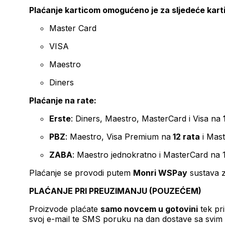
Plaćanje karticom omogućeno je za sljedeće kart
Master Card
VISA
Maestro
Diners
Plaćanje na rate:
Erste
: Diners, Maestro, MasterCard i Visa na
PBZ
: Maestro, Visa Premium na
12 rata
i Mas
ZABA
: Maestro jednokratno i MasterCard na 
Plaćanje se provodi putem
Monri WSPay
sustava z
PLAĆANJE PRI PREUZIMANJU (POUZEĆEM)
Proizvode plaćate
samo novcem u gotovini
tek pr
svoj e-mail te SMS poruku na dan dostave sa svim 