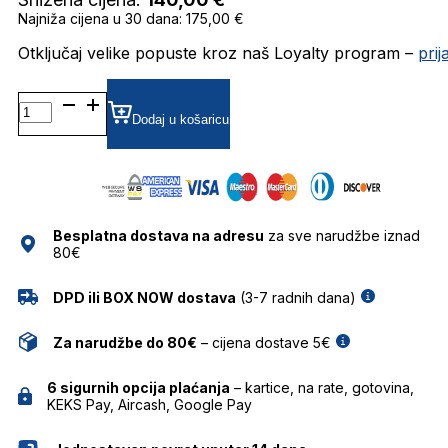
Najniža cijena u 30 dana: 175,00 €
Otključaj velike popuste kroz naš Loyalty program –
pri
MP505118
GRADIJENT SUNČANE
Dodaj u košaricu
NAOČALE
MARC
O'POLO
količina
Besplatna dostava na adresu
za sve narudžbe iznad
80€
DPD ili BOX NOW dostava
(3-7 radnih dana)
Za narudžbe do 80€
– cijena dostave 5€
6 sigurnih opcija plaćanja
– kartice, na rate, gotovina,
KEKS Pay, Aircash, Google Pay