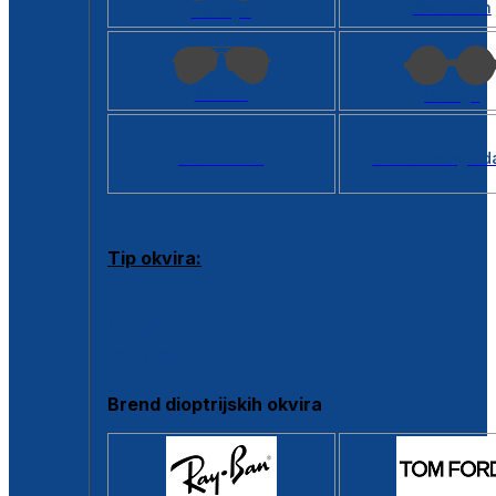
Kvadratan
Cat eye
Aviator
Okrugli
Svi oblici >
Virtualno ogled
Tip okvira:
Puni okvir
Clip-on
Poluokvir
Brend dioptrijskih okvira