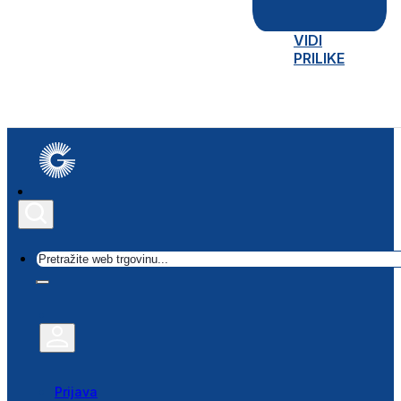
VIDI
PRILIKE
Traži
Prijava