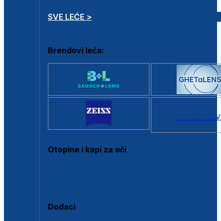
SVE LEĆE >
Brendovi leća:
SVI BRANDOV
Otopine i kapi za oči
Sve otopine za kontaktne leće
Sve kapi za oči
Dodaci