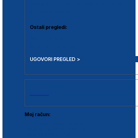
Estetska kirurgija i mali operativni zahvati
Aplikacija botoxa
Ostali pregledi:
Medicina rada
Sistematski pregled
UGOVORI PREGLED >
AKCIJE
Moj račun:
Prijava postojećeg korisnika
Registracija novog korisnika
Zaboravljena lozinka