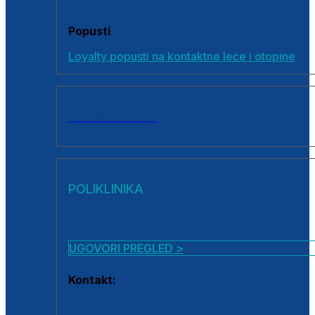
Popusti
Loyalty popusti na kontaktne leće i otopine
SVI PROIZVODI
POLIKLINIKA
UGOVORI PREGLED >
Kontakt:
0800 222 025