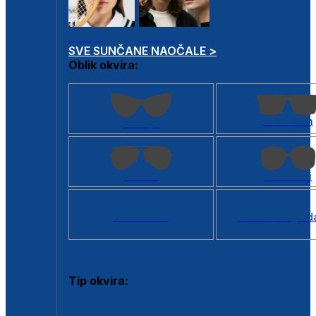
Dječje
Unisex
SVE SUNČANE NAOČALE >
Oblik okvira:
Kvadratan
Cat eye
Aviator
Četvrtasti
Svi oblici >
Virtualno ogled
Tip okvira:
Puni okvir