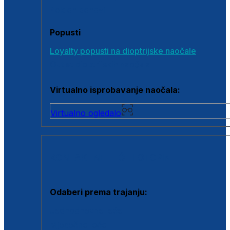
Poklon bonovi
Popusti
Loyalty popusti na dioptrijske naočale
Outlet dioptrijskih naočala
Virtualno isprobavanje naočala:
Virtualno ogledalo
KONTAKTNE LEĆE I OTOPINE
Odaberi prema trajanju:
Jednodnevne leće
Mjesečne leće