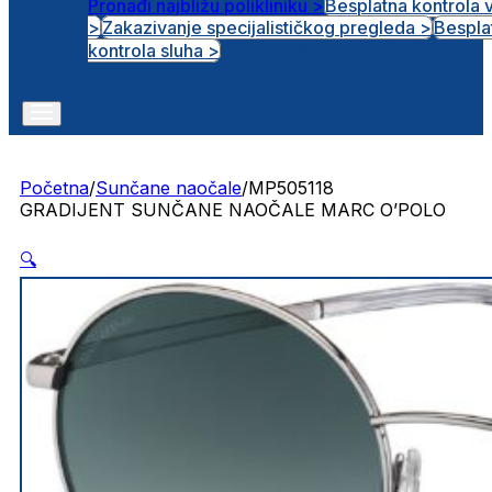
Pronađi najbližu polikliniku >
Besplatna kontrola 
>
Zakazivanje specijalističkog pregleda >
Bespla
Otvorena radna mjesta
kontrola sluha >
Početna
/
Sunčane naočale
/
MP505118
GRADIJENT SUNČANE NAOČALE MARC O’POLO
🔍