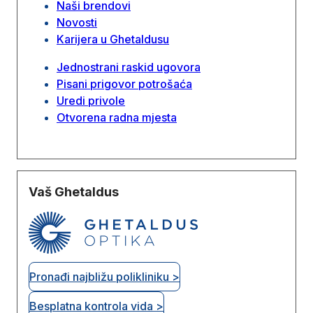
Naši brendovi
Novosti
Karijera u Ghetaldusu
Jednostrani raskid ugovora
Pisani prigovor potrošaća
Uredi privole
Otvorena radna mjesta
Vaš Ghetaldus
Pronađi najbližu polikliniku >
Besplatna kontrola vida >