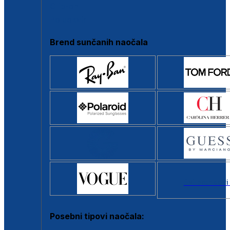
Clip-on
Poluokvir
Brend sunčanih naočala
Svi brendovi
Posebni tipovi naočala: