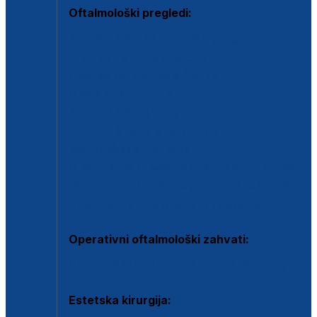
Oftalmološki pregledi:
Specijalistički oftalmološki pregled
Pregled za kontaktne leće
Pregled vidnog polja (OCT)
Dječja oftalmologija
Kontrola očnog tlaka
Drugo mišljenje oftalmologa
Retinološka ambulanta
Dijagnostika i liječenje upalnih očnih bolesti
Dijagnostika i liječenje glaukomske bolesti
Dijagnostika sive mrene ili katarakte
Operativni oftalmološki zahvati:
Ultrazvučna operacija mrene ili katarakta
Estetska kirurgija: