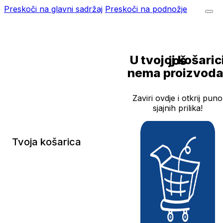
Preskoči na glavni sadržaj
Preskoči na podnožje
U tvojoj košarici još
nema proizvoda
Zaviri ovdje i otkrij puno
sjajnih prilika!
Tvoja košarica