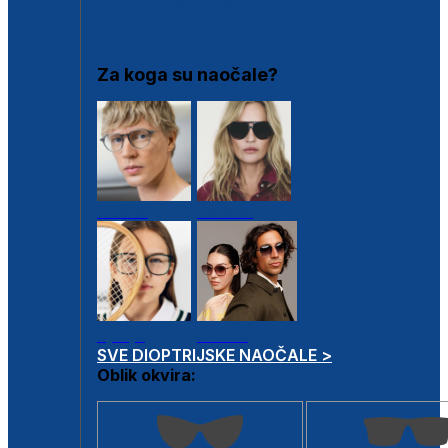
DIOPTRIJSKI OKVIRI
Za koga su naočale?
Muške
Ženske
Dječje
Unisex
SVE DIOPTRIJSKE NAOČALE >
Oblik okvira: