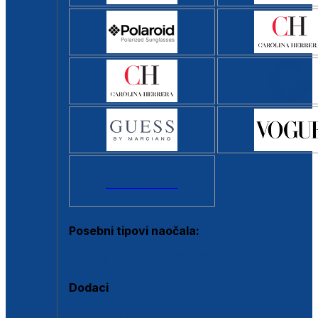
Svi brendovi >
Posebni tipovi naočala:
Okviri s clip-on dodatkom
Dodaci
Dodaci za dioptrijske naočale