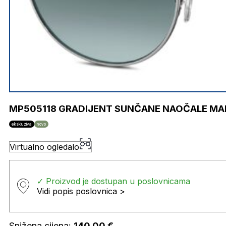
MP505118 GRADIJENT SUNČANE NAOČALE MA
ekskluziva
novo
Virtualno ogledalo
✓ Proizvod je dostupan u poslovnicama
Vidi popis poslovnica >
Snižena cijena:
140,00
€