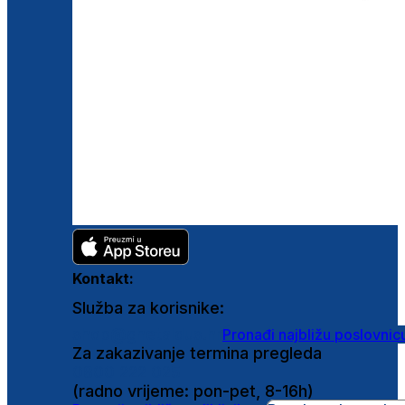
Kontakt:
Služba za korisnike:
shop@ghetaldus.hr
Pronađi najbližu poslovnic
Za zakazivanje termina pregleda
0800 222 025
(radno vrijeme: pon-pet, 8-16h)