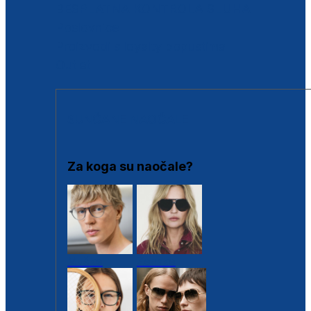
BESPLATNA KONTROLA SLUHA
Poslovnice
Proizvodi s loyalty popustima
Outlet
SUNČANE NAOČALE
Za koga su naočale?
Muške
Ženske