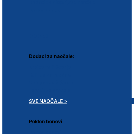
Dodaci za dioptrijske naočale
Poklon bonovi
DODACI
Dodaci za naočale:
Krpice za čišćenje
Kutijice za naočale
Sprejevi za čišćenje
Lančići za naočale
SVE NAOČALE >
Poklon bonovi
Poklon bonovi