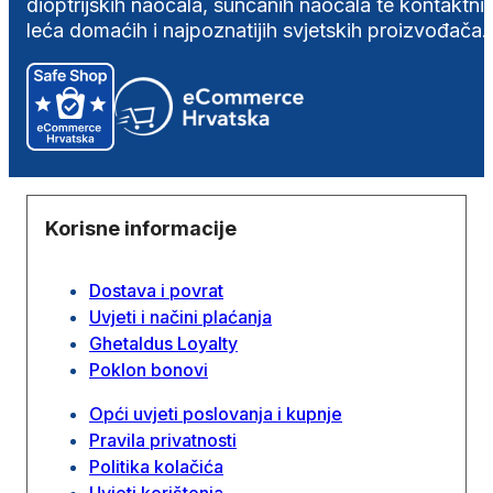
dioptrijskih naočala, sunčanih naočala te kontaktni
leća domaćih i najpoznatijih svjetskih proizvođača.
Korisne informacije
Dostava i povrat
Uvjeti i načini plaćanja
Ghetaldus Loyalty
Poklon bonovi
Opći uvjeti poslovanja i kupnje
Pravila privatnosti
Politika kolačića
Uvjeti korištenja