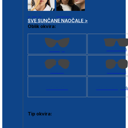
Dječje
Unisex
SVE SUNČANE NAOČALE >
Oblik okvira:
Kvadratan
Cat eye
Aviator
Četvrtasti
Svi oblici >
Virtualno ogled
Tip okvira:
Puni okvir