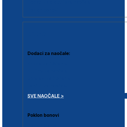
Dodaci za dioptrijske naočale
Poklon bonovi
DODACI
Dodaci za naočale:
Krpice za čišćenje
Kutijice za naočale
Sprejevi za čišćenje
Lančići za naočale
SVE NAOČALE >
Poklon bonovi
Poklon bonovi