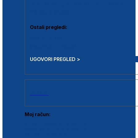
Estetska kirurgija i mali operativni zahvati
Aplikacija botoxa
Ostali pregledi:
Medicina rada
Sistematski pregled
UGOVORI PREGLED >
AKCIJE
Moj račun:
Prijava postojećeg korisnika
Registracija novog korisnika
Zaboravljena lozinka