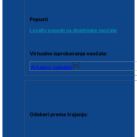
Poklon bonovi
Popusti
Loyalty popusti na dioptrijske naočale
Outlet dioptrijskih naočala
Virtualno isprobavanje naočala:
Virtualno ogledalo
KONTAKTNE LEĆE I OTOPINE
Odaberi prema trajanju:
Jednodnevne leće
Mjesečne leće