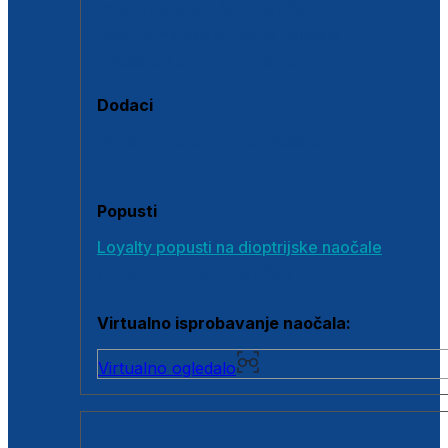
Polarizirane sunčane naočale
Fotokromatske sunčane naočale
Naočale s clip-on dodatkom
Dodaci
Dodaci za dioptrijske naočale
Poklon bonovi
Popusti
Loyalty popusti na dioptrijske naočale
Outlet dioptrijskih naočala
Virtualno isprobavanje naočala:
Virtualno ogledalo