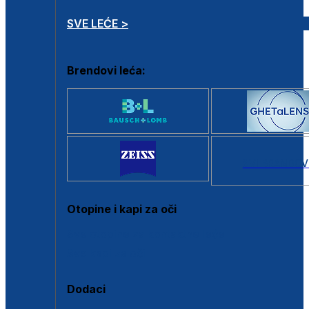
SVE LEĆE >
Brendovi leća:
SVI BRANDOV
Otopine i kapi za oči
Sve otopine za kontaktne leće
Sve kapi za oči
Dodaci