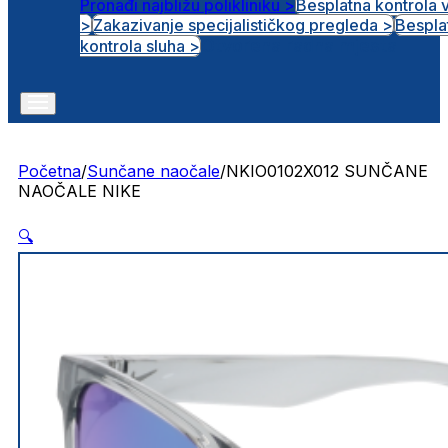
Pronađi najbližu polikliniku >
Besplatna kontrola 
>
Zakazivanje specijalističkog pregleda >
Bespla
Otvorena radna mjesta
kontrola sluha >
Početna
/
Sunčane naočale
/
NKIO0102X012 SUNČANE
NAOČALE NIKE
🔍