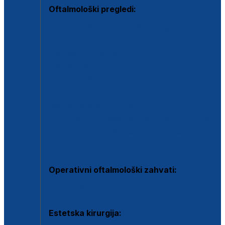
Oftalmološki pregledi:
Specijalistički oftalmološki pregled
Pregled za kontaktne leće
Pregled vidnog polja (OCT)
Dječja oftalmologija
Kontrola očnog tlaka
Drugo mišljenje oftalmologa
Retinološka ambulanta
Dijagnostika i liječenje upalnih očnih bolesti
Dijagnostika i liječenje glaukomske bolesti
Dijagnostika sive mrene ili katarakte
Operativni oftalmološki zahvati:
Ultrazvučna operacija mrene ili katarakta
Estetska kirurgija: