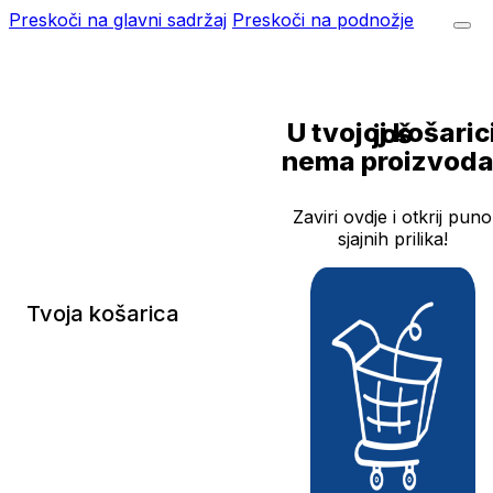
Preskoči na glavni sadržaj
Preskoči na podnožje
U tvojoj košarici još
nema proizvoda
Zaviri ovdje i otkrij puno
sjajnih prilika!
Tvoja košarica