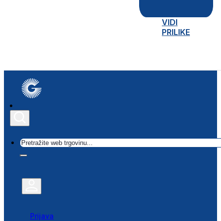
VIDI
PRILIKE
Traži
Prijava