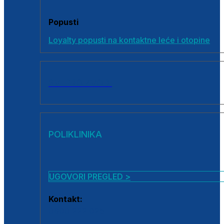
Popusti
Loyalty popusti na kontaktne leće i otopine
SVI PROIZVODI
POLIKLINIKA
UGOVORI PREGLED >
Kontakt:
0800 222 025