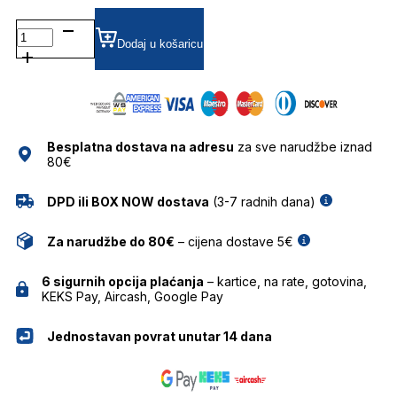
NKIO0102X012
SUNČANE
Dodaj u košaricu
NAOČALE
NIKE
količina
Besplatna dostava na adresu
za sve narudžbe iznad
80€
DPD ili BOX NOW dostava
(3-7 radnih dana)
Za narudžbe do 80€
– cijena dostave 5€
6 sigurnih opcija plaćanja
– kartice, na rate, gotovina,
KEKS Pay, Aircash, Google Pay
Jednostavan povrat unutar 14 dana