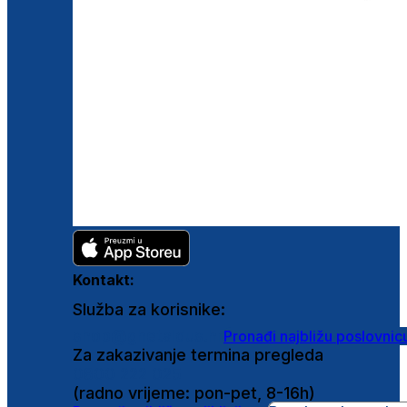
Kontakt:
Služba za korisnike:
shop@ghetaldus.hr
Pronađi najbližu poslovnic
Za zakazivanje termina pregleda
0800 222 025
(radno vrijeme: pon-pet, 8-16h)