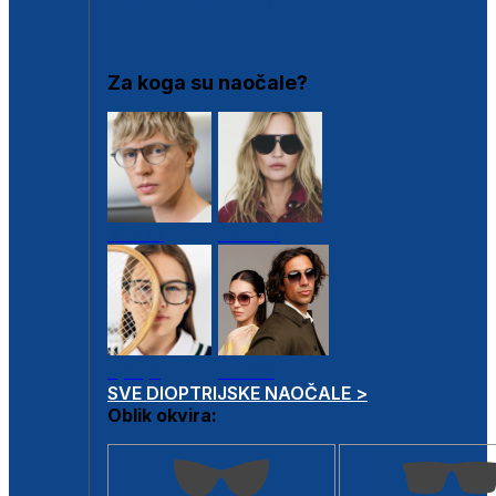
DIOPTRIJSKI OKVIRI
Za koga su naočale?
Muške
Ženske
Dječje
Unisex
SVE DIOPTRIJSKE NAOČALE >
Oblik okvira: