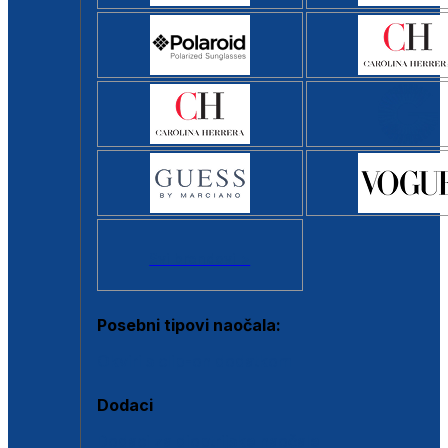
Svi brendovi >
Posebni tipovi naočala:
Okviri s clip-on dodatkom
Dodaci
Dodaci za dioptrijske naočale