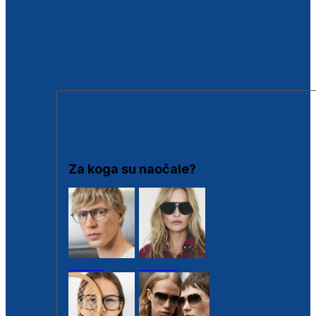
BESPLATNA KONTROLA SLUHA
Poslovnice
Proizvodi s loyalty popustima
Outlet
SUNČANE NAOČALE
Za koga su naočale?
Muške
Ženske