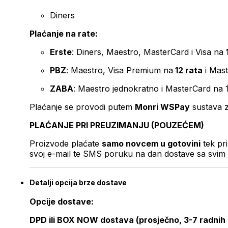
Diners
Plaćanje na rate:
Erste
: Diners, Maestro, MasterCard i Visa na
PBZ
: Maestro, Visa Premium na
12 rata
i Mas
ZABA
: Maestro jednokratno i MasterCard na 
Plaćanje se provodi putem
Monri WSPay
sustava z
PLAĆANJE PRI PREUZIMANJU (POUZEĆEM)
Proizvode plaćate
samo novcem u gotovini
tek pr
svoj e-mail te SMS poruku na dan dostave sa svim 
Detalji opcija brze dostave
Opcije dostave:
DPD ili BOX NOW dostava (prosječno, 3-7 radnih