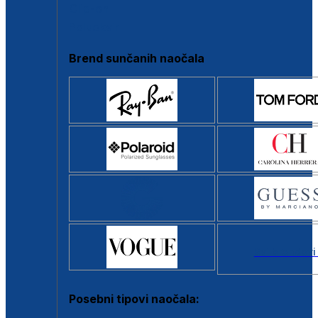
Clip-on
Poluokvir
Brend sunčanih naočala
Svi brendovi
Posebni tipovi naočala: