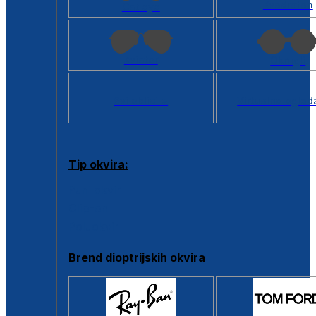
Kvadratan
Cat eye
Aviator
Okrugli
Svi oblici >
Virtualno ogled
Tip okvira:
Puni okvir
Clip-on
Poluokvir
Brend dioptrijskih okvira