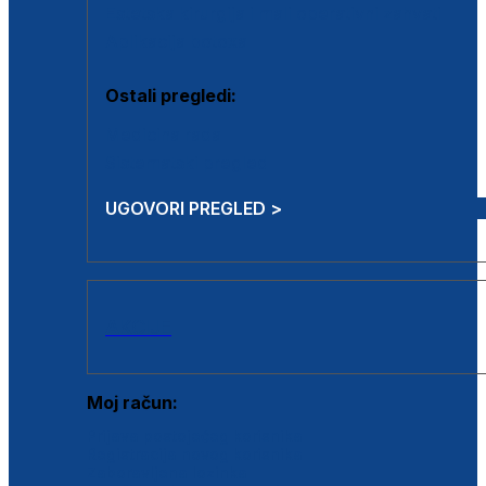
Estetska kirurgija i mali operativni zahvati
Aplikacija botoxa
Ostali pregledi:
Medicina rada
Sistematski pregled
UGOVORI PREGLED >
AKCIJE
Moj račun:
Prijava postojećeg korisnika
Registracija novog korisnika
Zaboravljena lozinka