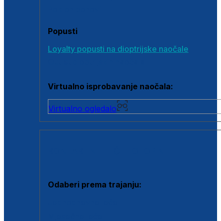
Poklon bonovi
Popusti
Loyalty popusti na dioptrijske naočale
Outlet dioptrijskih naočala
Virtualno isprobavanje naočala:
Virtualno ogledalo
KONTAKTNE LEĆE I OTOPINE
Odaberi prema trajanju:
Jednodnevne leće
Mjesečne leće