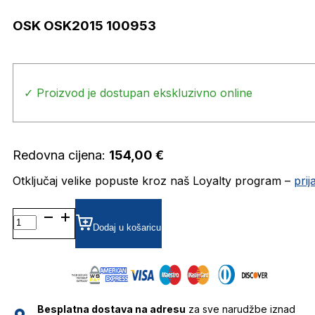
OSK OSK2015 100953
✓ Proizvod je dostupan ekskluzivno online
Redovna cijena:
154,00
€
Otključaj velike popuste kroz naš Loyalty program –
pri
OSK
OSK2015
Dodaj u košaricu
100953
količina
Besplatna dostava na adresu
za sve narudžbe iznad