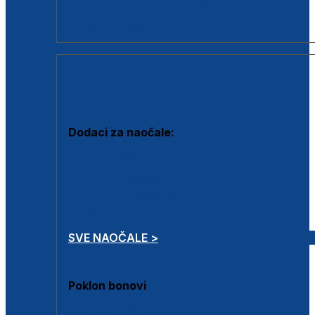
Dodaci za dioptrijske naočale
Poklon bonovi
DODACI
Dodaci za naočale:
Krpice za čišćenje
Kutijice za naočale
Sprejevi za čišćenje
Lančići za naočale
SVE NAOČALE >
Poklon bonovi
Poklon bonovi