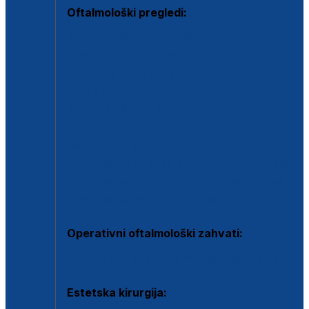
Oftalmološki pregledi:
Specijalistički oftalmološki pregled
Pregled za kontaktne leće
Pregled vidnog polja (OCT)
Dječja oftalmologija
Kontrola očnog tlaka
Drugo mišljenje oftalmologa
Retinološka ambulanta
Dijagnostika i liječenje upalnih očnih bolesti
Dijagnostika i liječenje glaukomske bolesti
Dijagnostika sive mrene ili katarakte
Operativni oftalmološki zahvati:
Ultrazvučna operacija mrene ili katarakta
Estetska kirurgija: