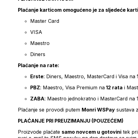
Plaćanje karticom omogućeno je za sljedeće kart
Master Card
VISA
Maestro
Diners
Plaćanje na rate:
Erste
: Diners, Maestro, MasterCard i Visa na
PBZ
: Maestro, Visa Premium na
12 rata
i Mas
ZABA
: Maestro jednokratno i MasterCard na 
Plaćanje se provodi putem
Monri WSPay
sustava z
PLAĆANJE PRI PREUZIMANJU (POUZEĆEM)
Proizvode plaćate
samo novcem u gotovini
tek pr