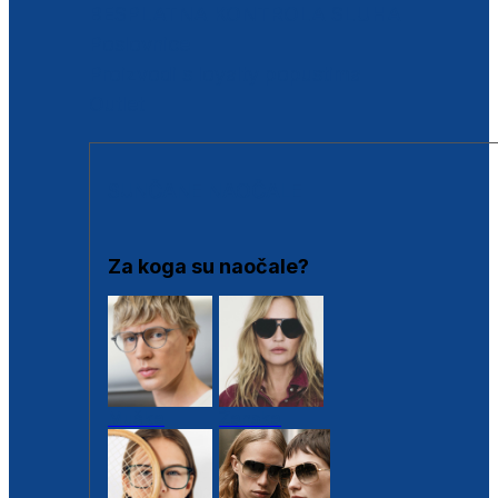
BESPLATNA KONTROLA SLUHA
Poslovnice
Proizvodi s loyalty popustima
Outlet
SUNČANE NAOČALE
Za koga su naočale?
Muške
Ženske