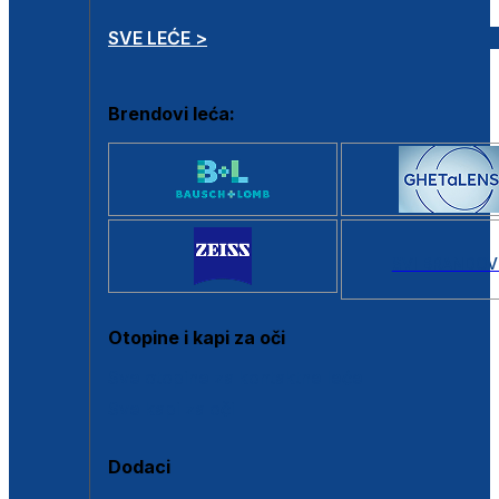
SVE LEĆE >
Brendovi leća:
SVI BRANDOV
Otopine i kapi za oči
Sve otopine za kontaktne leće
Sve kapi za oči
Dodaci