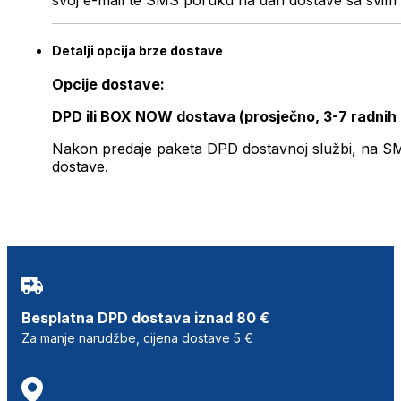
svoj e-mail te SMS poruku na dan dostave sa svim 
Detalji opcija brze dostave
Opcije dostave:
DPD ili BOX NOW dostava (prosječno, 3-7 radnih
Nakon predaje paketa DPD dostavnoj službi, na SMS 
dostave.
Besplatna DPD dostava iznad 80 €
Za manje narudžbe, cijena dostave 5 €