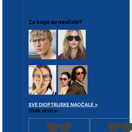
DIOPTRIJSKI OKVIRI
Za koga su naočale?
Muške
Ženske
Dječje
Unisex
SVE DIOPTRIJSKE NAOČALE >
Oblik okvira: