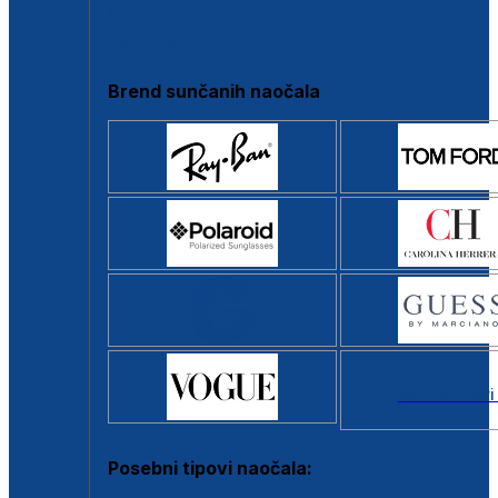
Clip-on
Poluokvir
Brend sunčanih naočala
Svi brendovi
Posebni tipovi naočala: