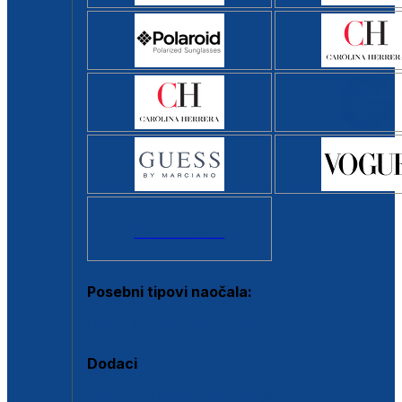
Svi brendovi >
Posebni tipovi naočala:
Okviri s clip-on dodatkom
Dodaci
Dodaci za dioptrijske naočale