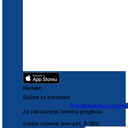
Kontakt:
Služba za korisnike:
shop@ghetaldus.hr
Pronađi najbližu poslovnic
Za zakazivanje termina pregleda
0800 222 025
(radno vrijeme: pon-pet, 8-16h)