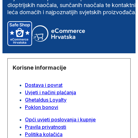
dioptrijskih naočala, sunčanih naočala te kontaktni
leća domaćih i najpoznatijih svjetskih proizvođača.
Korisne informacije
Dostava i povrat
Uvjeti i načini plaćanja
Ghetaldus Loyalty
Poklon bonovi
Opći uvjeti poslovanja i kupnje
Pravila privatnosti
Politika kolačića