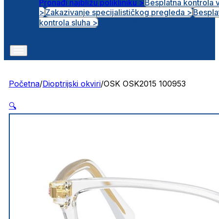
Pronađi najbližu polikliniku >
Besplatna kontrola 
>
Zakazivanje specijalističkog pregleda >
Bespla
Otvorena radna mjesta
kontrola sluha >
Početna
/
Dioptrijski okviri
/
OSK OSK2015 100953
🔍