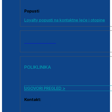
Popusti
Loyalty popusti na kontaktne leće i otopine
SVI PROIZVODI
POLIKLINIKA
UGOVORI PREGLED >
Kontakt:
0800 222 025