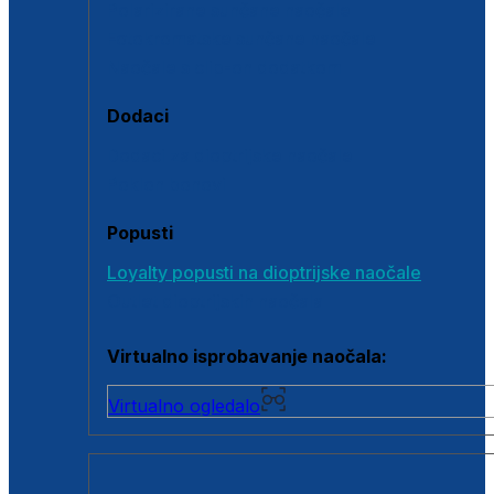
Polarizirane sunčane naočale
Fotokromatske sunčane naočale
Naočale s clip-on dodatkom
Dodaci
Dodaci za dioptrijske naočale
Poklon bonovi
Popusti
Loyalty popusti na dioptrijske naočale
Outlet dioptrijskih naočala
Virtualno isprobavanje naočala:
Virtualno ogledalo