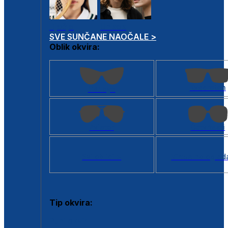
Dječje
Unisex
SVE SUNČANE NAOČALE >
Oblik okvira:
Kvadratan
Cat eye
Aviator
Četvrtasti
Svi oblici >
Virtualno ogled
Tip okvira:
Puni okvir