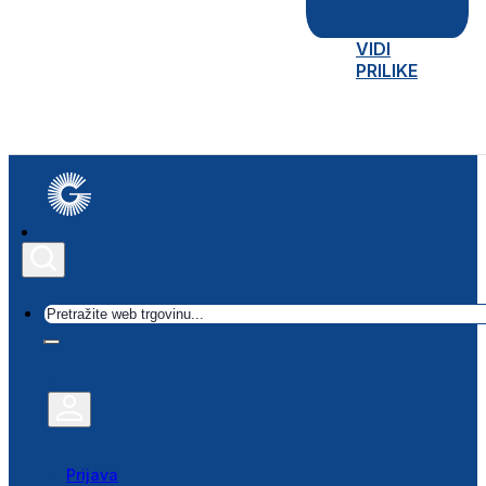
VIDI
PRILIKE
Traži
Prijava