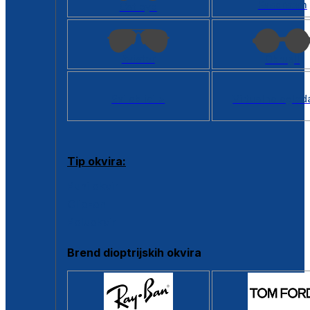
Kvadratan
Cat eye
Aviator
Okrugli
Svi oblici >
Virtualno ogled
Tip okvira:
Puni okvir
Clip-on
Poluokvir
Brend dioptrijskih okvira