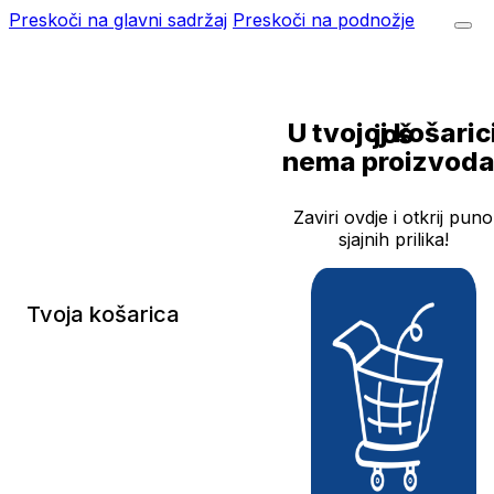
Preskoči na glavni sadržaj
Preskoči na podnožje
U tvojoj košarici još
nema proizvoda
Zaviri ovdje i otkrij puno
sjajnih prilika!
Tvoja košarica