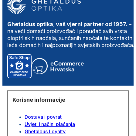
Ghetaldus optika, vaš vjerni partner od 1957.
–
najveći domaći proizvođač i ponuđač svih vrsta
dioptrijskih naočala, sunčanih naočala te kontaktni
leća domaćih i najpoznatijih svjetskih proizvođača.
Korisne informacije
Dostava i povrat
Uvjeti i načini plaćanja
Ghetaldus Loyalty