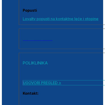
Popusti
Loyalty popusti na kontaktne leće i otopine
SVI PROIZVODI
POLIKLINIKA
UGOVORI PREGLED >
Kontakt:
0800 222 025