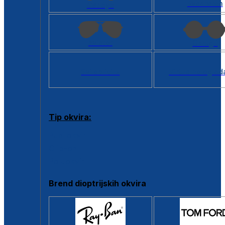
Kvadratan
Cat eye
Aviator
Okrugli
Svi oblici >
Virtualno ogled
Tip okvira:
Puni okvir
Clip-on
Poluokvir
Brend dioptrijskih okvira