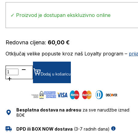
✓ Proizvod je dostupan ekskluzivno online
Redovna cijena:
60,00
€
Otključaj velike popuste kroz naš Loyalty program –
pri
PLD
6171/S
Dodaj u košaricu
MVU
51M9
SUNCE
POLAROID
količina
Besplatna dostava na adresu
za sve narudžbe iznad
80€
DPD ili BOX NOW dostava
(3-7 radnih dana)