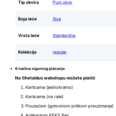
Tip okvira
Puni okvir
Boja leće
Siva
Vrsta leće
Standardna
Kolekcija
regular
6 načina sigurnog plaćanja
Na Ghetaldus webshopu možete platiti
Karticama (jednokratno)
Karticama (na rate)
Pouzećem (gotovinom prilikom preuzimanja)
Aplikacijom KEKS Pay