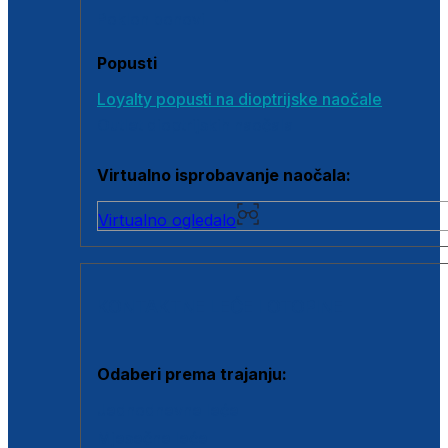
Poklon bonovi
Popusti
Loyalty popusti na dioptrijske naočale
Outlet dioptrijskih naočala
Virtualno isprobavanje naočala:
Virtualno ogledalo
KONTAKTNE LEĆE I OTOPINE
Odaberi prema trajanju:
Jednodnevne leće
Mjesečne leće