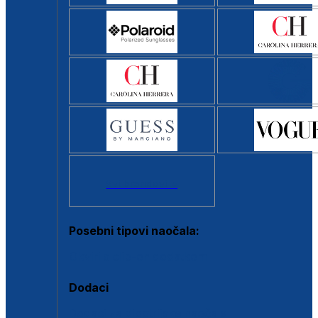
Svi brendovi >
Posebni tipovi naočala:
Okviri s clip-on dodatkom
Dodaci
Dodaci za dioptrijske naočale