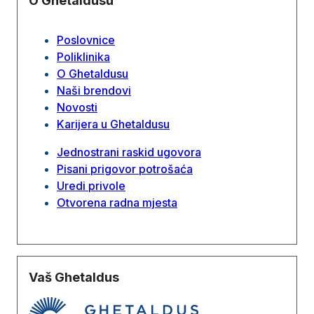
O Ghetaldusu
Poslovnice
Poliklinika
O Ghetaldusu
Naši brendovi
Novosti
Karijera u Ghetaldusu
Jednostrani raskid ugovora
Pisani prigovor potrošaća
Uredi privole
Otvorena radna mjesta
Vaš Ghetaldus