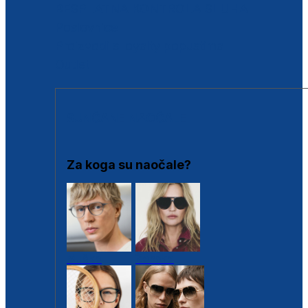
BESPLATNA KONTROLA SLUHA
Poslovnice
Proizvodi s loyalty popustima
Outlet
SUNČANE NAOČALE
Za koga su naočale?
Muške
Ženske