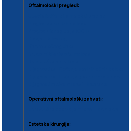
Oftalmološki pregledi:
Specijalistički oftalmološki pregled
Pregled za kontaktne leće
Pregled vidnog polja (OCT)
Dječja oftalmologija
Kontrola očnog tlaka
Drugo mišljenje oftalmologa
Retinološka ambulanta
Dijagnostika i liječenje upalnih očnih bolesti
Dijagnostika i liječenje glaukomske bolesti
Dijagnostika sive mrene ili katarakte
Operativni oftalmološki zahvati:
Ultrazvučna operacija mrene ili katarakta
Estetska kirurgija: