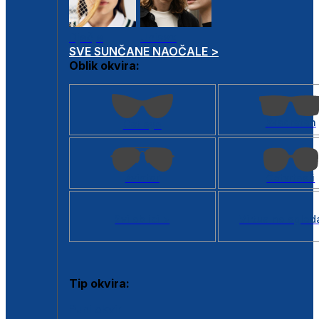
Dječje
Unisex
SVE SUNČANE NAOČALE >
Oblik okvira:
Kvadratan
Cat eye
Aviator
Četvrtasti
Svi oblici >
Virtualno ogled
Tip okvira:
Puni okvir