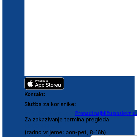
Kontakt:
Služba za korisnike:
shop@ghetaldus.hr
Pronađi najbližu poslovnic
Za zakazivanje termina pregleda
0800 222 025
(radno vrijeme: pon-pet, 8-16h)