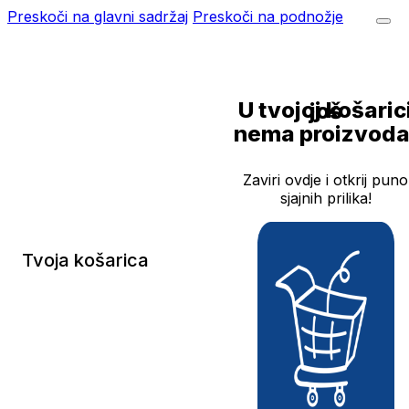
Preskoči na glavni sadržaj
Preskoči na podnožje
U tvojoj košarici još
nema proizvoda
Zaviri ovdje i otkrij puno
sjajnih prilika!
Tvoja košarica