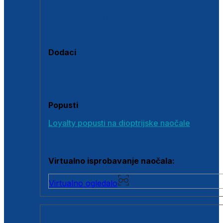
Polarizirane sunčane naočale
Fotokromatske sunčane naočale
Naočale s clip-on dodatkom
Dodaci
Dodaci za dioptrijske naočale
Poklon bonovi
Popusti
Loyalty popusti na dioptrijske naočale
Outlet dioptrijskih naočala
Virtualno isprobavanje naočala:
Virtualno ogledalo