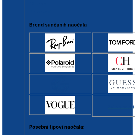
Clip-on
Poluokvir
Brend sunčanih naočala
Svi brendovi
Posebni tipovi naočala: