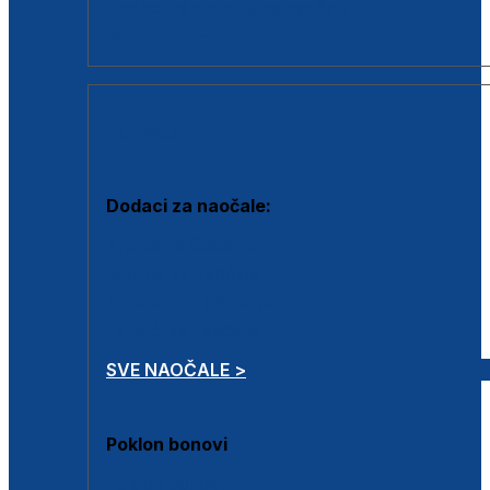
Dodaci za dioptrijske naočale
Poklon bonovi
DODACI
Dodaci za naočale:
Krpice za čišćenje
Kutijice za naočale
Sprejevi za čišćenje
Lančići za naočale
SVE NAOČALE >
Poklon bonovi
Poklon bonovi