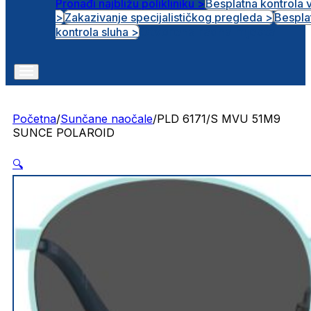
Pronađi najbližu polikliniku >
Besplatna kontrola 
>
Zakazivanje specijalističkog pregleda >
Bespla
Otvorena radna mjesta
kontrola sluha >
Početna
/
Sunčane naočale
/
PLD 6171/S MVU 51M9
SUNCE POLAROID
🔍