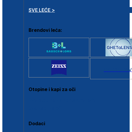
SVE LEĆE >
Brendovi leća:
SVI BRANDOV
Otopine i kapi za oči
Sve otopine za kontaktne leće
Sve kapi za oči
Dodaci