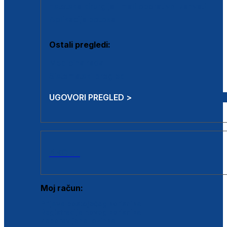
Estetska kirurgija i mali operativni zahvati
Aplikacija botoxa
Ostali pregledi:
Medicina rada
Sistematski pregled
UGOVORI PREGLED >
AKCIJE
Moj račun:
Prijava postojećeg korisnika
Registracija novog korisnika
Zaboravljena lozinka