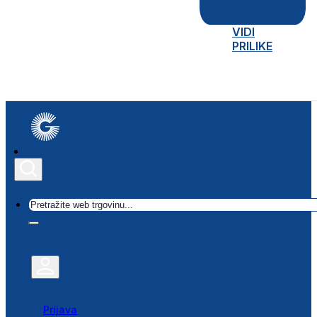
VIDI
PRILIKE
Traži
Prijava