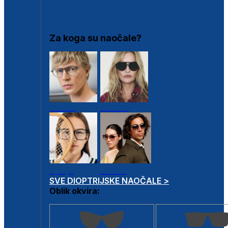
DIOPTRIJSKI OKVIRI
Za koga su naočale?
Muške
Ženske
Dječje
Unisex
SVE DIOPTRIJSKE NAOČALE >
Oblik okvira: