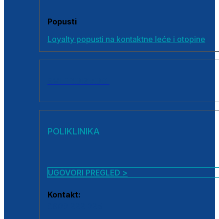
Popusti
Loyalty popusti na kontaktne leće i otopine
SVI PROIZVODI
POLIKLINIKA
UGOVORI PREGLED >
Kontakt:
0800 222 025