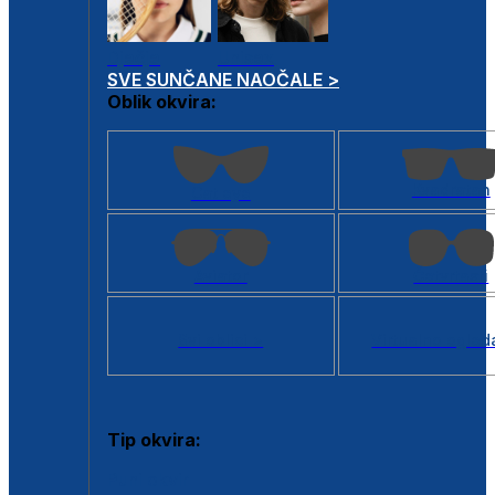
Dječje
Unisex
SVE SUNČANE NAOČALE >
Oblik okvira:
Kvadratan
Cat eye
Aviator
Četvrtasti
Svi oblici >
Virtualno ogled
Tip okvira:
Puni okvir