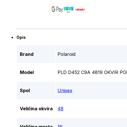
Opis
Brand
Polaroid
Model
PLD D452 C9A 4819 OKVIR P
Spol
Unisex
Veličina okvira
48
Veličina mosta
19