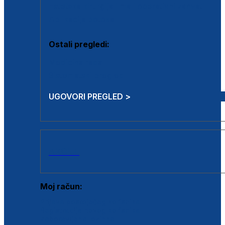
Estetska kirurgija i mali operativni zahvati
Aplikacija botoxa
Ostali pregledi:
Medicina rada
Sistematski pregled
UGOVORI PREGLED >
AKCIJE
Moj račun:
Prijava postojećeg korisnika
Registracija novog korisnika
Zaboravljena lozinka