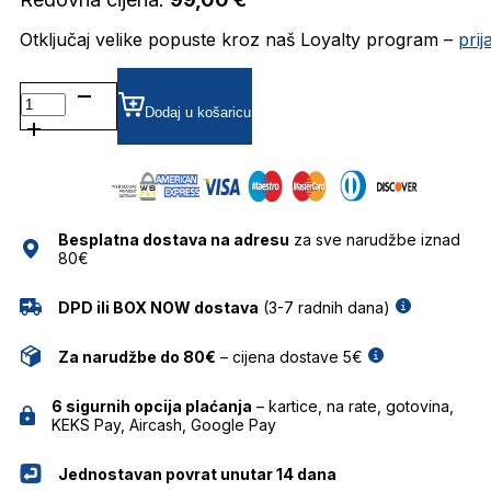
Otključaj velike popuste kroz naš Loyalty program –
pri
PLDD452 DIOPTRIJSKI
OKVIRI
Dodaj u košaricu
POLAROID
količina
Besplatna dostava na adresu
za sve narudžbe iznad
80€
DPD ili BOX NOW dostava
(3-7 radnih dana)
Za narudžbe do 80€
– cijena dostave 5€
6 sigurnih opcija plaćanja
– kartice, na rate, gotovina,
KEKS Pay, Aircash, Google Pay
Jednostavan povrat unutar 14 dana