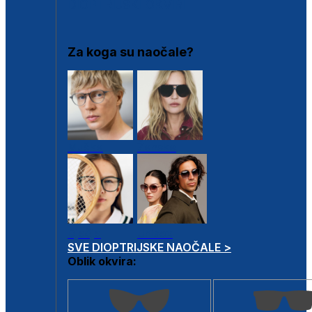
DIOPTRIJSKI OKVIRI
Za koga su naočale?
Muške
Ženske
Dječje
Unisex
SVE DIOPTRIJSKE NAOČALE >
Oblik okvira: