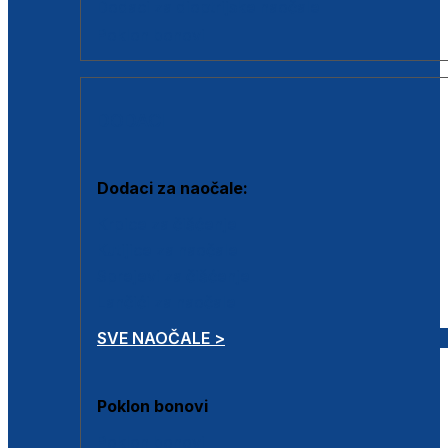
Dodaci za dioptrijske naočale
Poklon bonovi
DODACI
Dodaci za naočale:
Krpice za čišćenje
Kutijice za naočale
Sprejevi za čišćenje
Lančići za naočale
SVE NAOČALE >
Poklon bonovi
Poklon bonovi