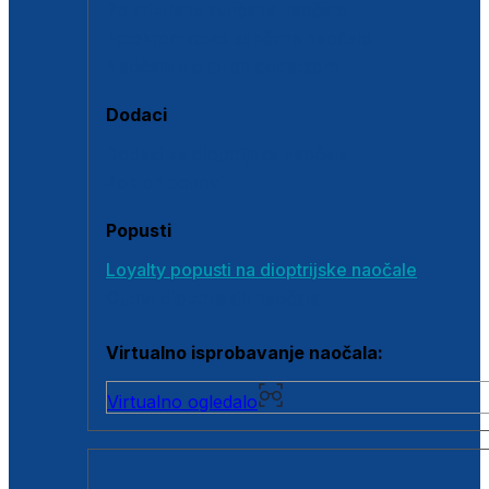
Polarizirane sunčane naočale
Fotokromatske sunčane naočale
Naočale s clip-on dodatkom
Dodaci
Dodaci za dioptrijske naočale
Poklon bonovi
Popusti
Loyalty popusti na dioptrijske naočale
Outlet dioptrijskih naočala
Virtualno isprobavanje naočala:
Virtualno ogledalo