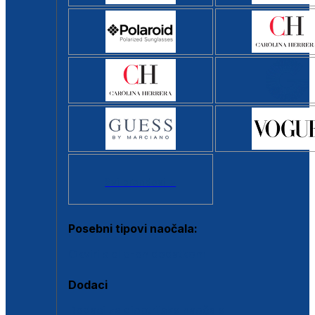
Svi brendovi >
Posebni tipovi naočala:
Okviri s clip-on dodatkom
Dodaci
Dodaci za dioptrijske naočale