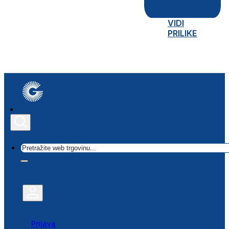
VIDI
PRILIKE
Traži
Prijava