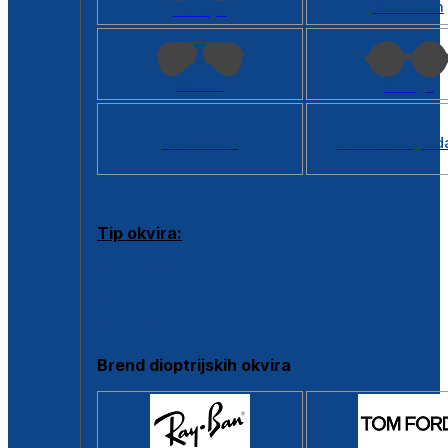
Kvadratan
Cat eye
Aviator
Okrugli
Svi oblici >
Virtualno ogled
Tip okvira:
Puni okvir
Clip-on
Poluokvir
Brend dioptrijskih okvira