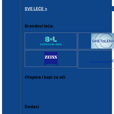
SVE LEĆE >
Brendovi leća:
SVI BRANDOV
Otopine i kapi za oči
Sve otopine za kontaktne leće
Sve kapi za oči
Dodaci