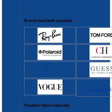
Clip-on
Poluokvir
Brend sunčanih naočala
Svi brendovi
Posebni tipovi naočala: