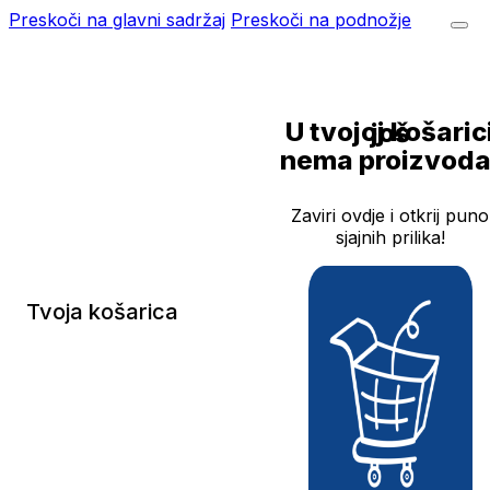
Preskoči na glavni sadržaj
Preskoči na podnožje
U tvojoj košarici još
nema proizvoda
Zaviri ovdje i otkrij puno
sjajnih prilika!
Tvoja košarica