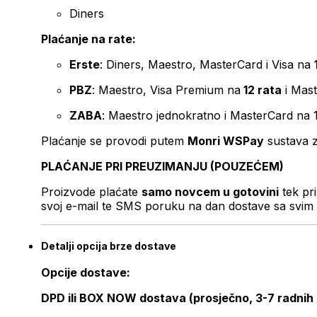
Diners
Plaćanje na rate:
Erste
: Diners, Maestro, MasterCard i Visa na
PBZ
: Maestro, Visa Premium na
12 rata
i Mas
ZABA
: Maestro jednokratno i MasterCard na 
Plaćanje se provodi putem
Monri WSPay
sustava z
PLAĆANJE PRI PREUZIMANJU (POUZEĆEM)
Proizvode plaćate
samo novcem u gotovini
tek pr
svoj e-mail te SMS poruku na dan dostave sa svim 
Detalji opcija brze dostave
Opcije dostave:
DPD ili BOX NOW dostava (prosječno, 3-7 radnih