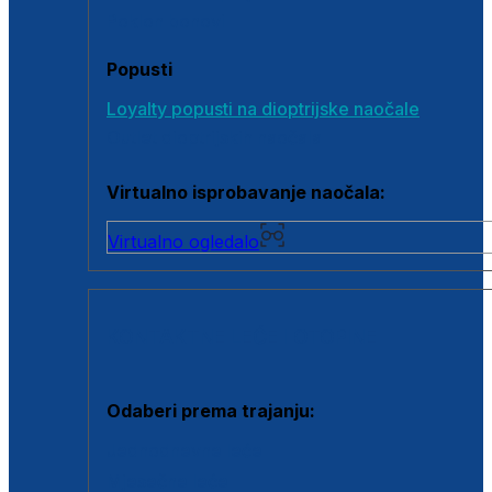
Poklon bonovi
Popusti
Loyalty popusti na dioptrijske naočale
Outlet dioptrijskih naočala
Virtualno isprobavanje naočala:
Virtualno ogledalo
KONTAKTNE LEĆE I OTOPINE
Odaberi prema trajanju:
Jednodnevne leće
Mjesečne leće