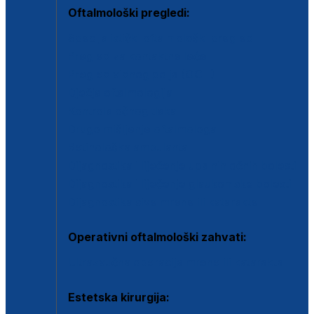
Oftalmološki pregledi:
Specijalistički oftalmološki pregled
Pregled za kontaktne leće
Pregled vidnog polja (OCT)
Dječja oftalmologija
Kontrola očnog tlaka
Drugo mišljenje oftalmologa
Retinološka ambulanta
Dijagnostika i liječenje upalnih očnih bolesti
Dijagnostika i liječenje glaukomske bolesti
Dijagnostika sive mrene ili katarakte
Operativni oftalmološki zahvati:
Ultrazvučna operacija mrene ili katarakta
Estetska kirurgija: