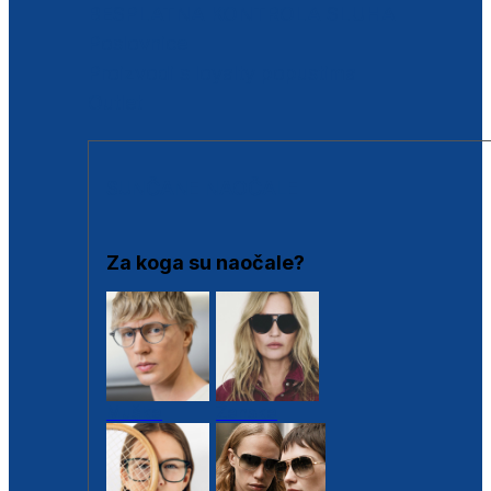
BESPLATNA KONTROLA SLUHA
Poslovnice
Proizvodi s loyalty popustima
Outlet
SUNČANE NAOČALE
Za koga su naočale?
Muške
Ženske