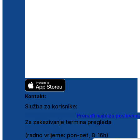
Kontakt:
Služba za korisnike:
shop@ghetaldus.hr
Pronađi najbližu poslovnic
Za zakazivanje termina pregleda
0800 222 025
(radno vrijeme: pon-pet, 8-16h)