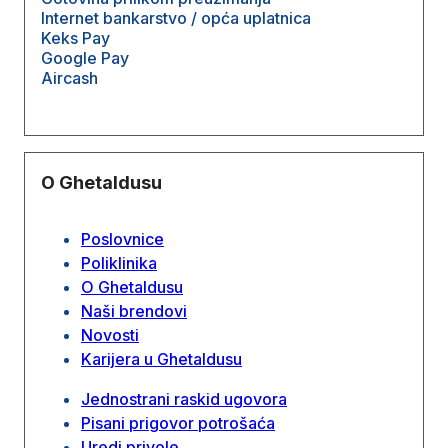
Internet bankarstvo / opća uplatnica
Keks Pay
Google Pay
Aircash
O Ghetaldusu
Poslovnice
Poliklinika
O Ghetaldusu
Naši brendovi
Novosti
Karijera u Ghetaldusu
Jednostrani raskid ugovora
Pisani prigovor potrošaća
Uredi privole