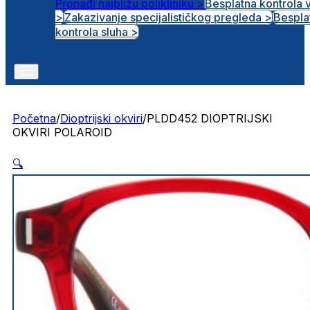
Pronađi najbližu polikliniku >
Besplatna kontrola 
>
Zakazivanje specijalističkog pregleda >
Bespla
Otvorena radna mjesta
kontrola sluha >
Početna
/
Dioptrijski okviri
/
PLDD452 DIOPTRIJSKI
OKVIRI POLAROID
🔍