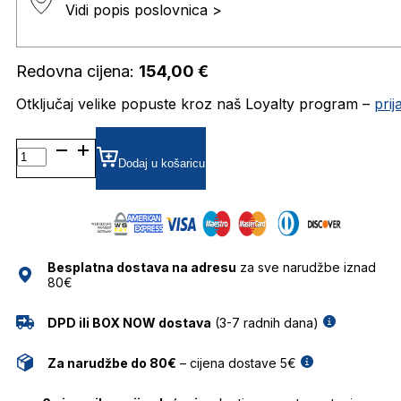
Vidi popis poslovnica >
Redovna cijena:
154,00
€
Otključaj velike popuste kroz naš Loyalty program –
pri
PLDD518 DIOPTRIJSKI
OKVIRI
Dodaj u košaricu
POLAROID
količina
Besplatna dostava na adresu
za sve narudžbe iznad
80€
DPD ili BOX NOW dostava
(3-7 radnih dana)
Za narudžbe do 80€
– cijena dostave 5€