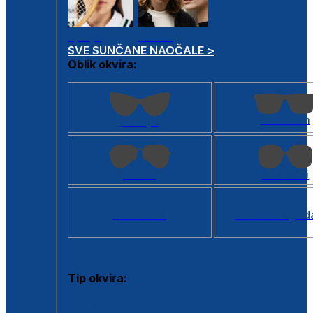
Dječje
Unisex
SVE SUNČANE NAOČALE >
Oblik okvira:
Kvadratan
Cat eye
Aviator
Četvrtasti
Svi oblici >
Virtualno ogled
Tip okvira:
Puni okvir