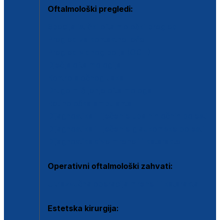
Oftalmološki pregledi:
Specijalistički oftalmološki pregled
Pregled za kontaktne leće
Pregled vidnog polja (OCT)
Dječja oftalmologija
Kontrola očnog tlaka
Drugo mišljenje oftalmologa
Retinološka ambulanta
Dijagnostika i liječenje upalnih očnih bolesti
Dijagnostika i liječenje glaukomske bolesti
Dijagnostika sive mrene ili katarakte
Operativni oftalmološki zahvati:
Ultrazvučna operacija mrene ili katarakta
Estetska kirurgija: