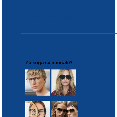
BESPLATNA KONTROLA SLUHA
Poslovnice
Proizvodi s loyalty popustima
Outlet
SUNČANE NAOČALE
Za koga su naočale?
Muške
Ženske