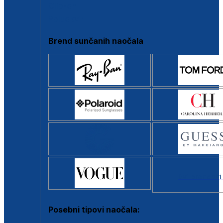
Clip-on
Poluokvir
Brend sunčanih naočala
Svi brendovi
Posebni tipovi naočala: