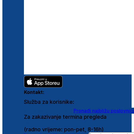
Kontakt:
Služba za korisnike:
shop@ghetaldus.hr
Pronađi najbližu poslovnic
Za zakazivanje termina pregleda
0800 222 025
(radno vrijeme: pon-pet, 8-16h)