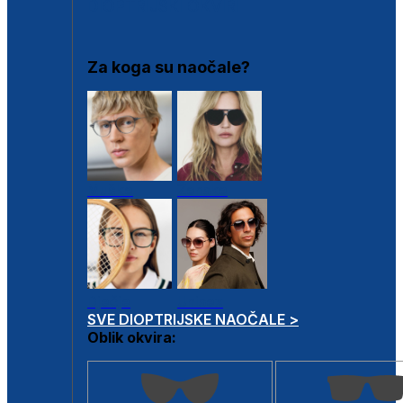
DIOPTRIJSKI OKVIRI
Za koga su naočale?
Muške
Ženske
Dječje
Unisex
SVE DIOPTRIJSKE NAOČALE >
Oblik okvira: