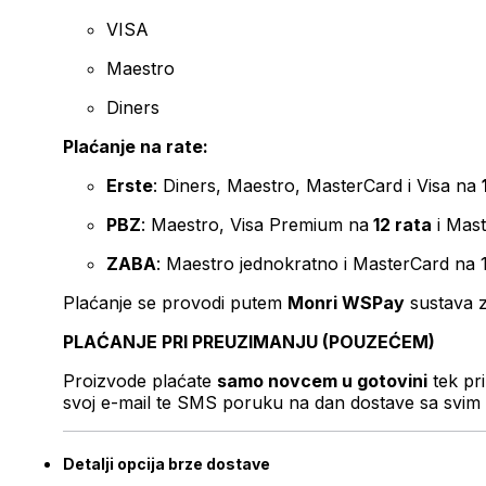
VISA
Maestro
Diners
Plaćanje na rate:
Erste
: Diners, Maestro, MasterCard i Visa na
PBZ
: Maestro, Visa Premium na
12 rata
i Mas
ZABA
: Maestro jednokratno i MasterCard na 
Plaćanje se provodi putem
Monri WSPay
sustava z
PLAĆANJE PRI PREUZIMANJU (POUZEĆEM)
Proizvode plaćate
samo novcem u gotovini
tek pr
svoj e-mail te SMS poruku na dan dostave sa svim 
Detalji opcija brze dostave