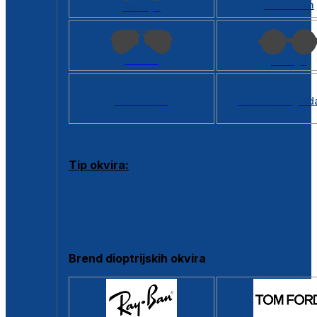
Kvadratan
Cat eye
Aviator
Okrugli
Svi oblici >
Virtualno ogled
Tip okvira:
Puni okvir
Clip-on
Poluokvir
Brend dioptrijskih okvira