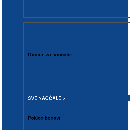
Dodaci za dioptrijske naočale
Poklon bonovi
DODACI
Dodaci za naočale:
Krpice za čišćenje
Kutijice za naočale
Sprejevi za čišćenje
Lančići za naočale
SVE NAOČALE >
Poklon bonovi
Poklon bonovi