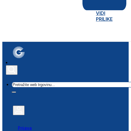
VIDI
PRILIKE
Traži
Prijava