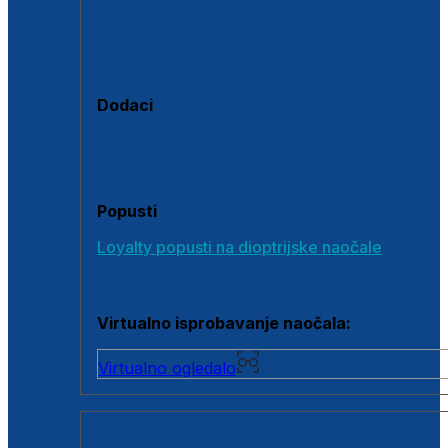
Polarizirane sunčane naočale
Fotokromatske sunčane naočale
Naočale s clip-on dodatkom
Dodaci
Dodaci za dioptrijske naočale
Poklon bonovi
Popusti
Loyalty popusti na dioptrijske naočale
Outlet dioptrijskih naočala
Virtualno isprobavanje naočala:
Virtualno ogledalo