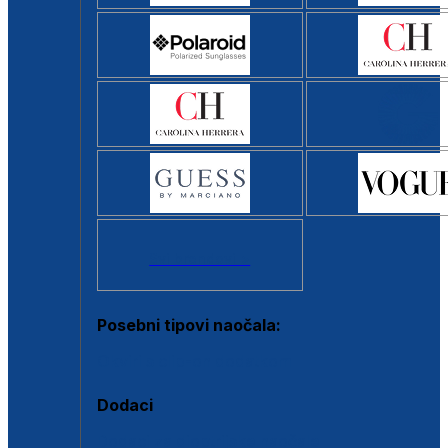
Svi brendovi >
Posebni tipovi naočala:
Okviri s clip-on dodatkom
Dodaci
Dodaci za dioptrijske naočale