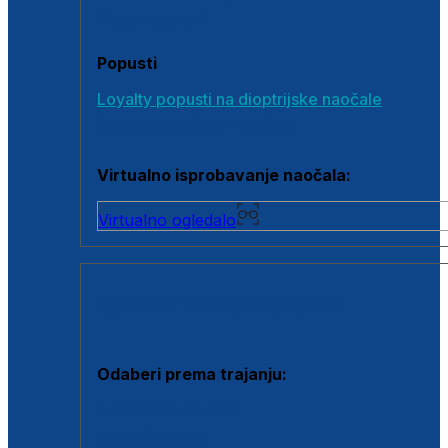
Poklon bonovi
Popusti
Loyalty popusti na dioptrijske naočale
Outlet dioptrijskih naočala
Virtualno isprobavanje naočala:
Virtualno ogledalo
KONTAKTNE LEĆE I OTOPINE
Odaberi prema trajanju:
Jednodnevne leće
Mjesečne leće