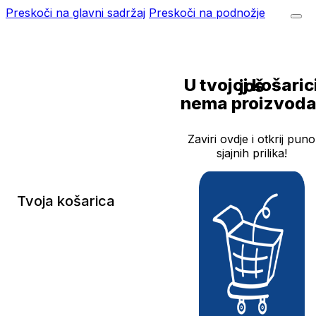
Preskoči na glavni sadržaj
Preskoči na podnožje
U tvojoj košarici još
nema proizvoda
Zaviri ovdje i otkrij puno
sjajnih prilika!
Tvoja košarica