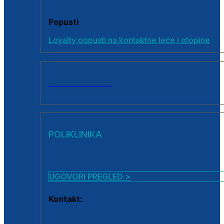
Popusti
Loyalty popusti na kontaktne leće i otopine
SVI PROIZVODI
POLIKLINIKA
UGOVORI PREGLED >
Kontakt:
0800 222 025