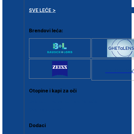
SVE LEĆE >
Brendovi leća:
SVI BRANDOV
Otopine i kapi za oči
Sve otopine za kontaktne leće
Sve kapi za oči
Dodaci