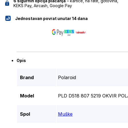
6 sigurnih opcija plaćanja
– kartice, na rate, gotovina,
KEKS Pay, Aircash, Google Pay
Jednostavan povrat unutar 14 dana
Opis
Brand
Polaroid
Model
PLD D518 807 5219 OKVIR PO
Spol
Muške