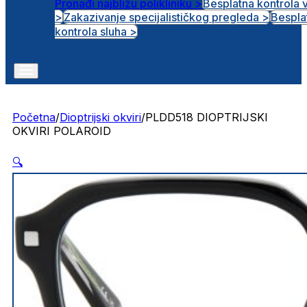
Pronađi najbližu polikliniku >
Besplatna kontrola 
>
Zakazivanje specijalističkog pregleda >
Bespla
Otvorena radna mjesta
kontrola sluha >
Početna
/
Dioptrijski okviri
/
PLDD518 DIOPTRIJSKI
OKVIRI POLAROID
🔍