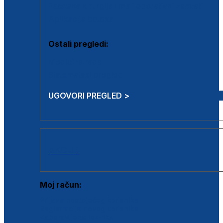
Estetska kirurgija i mali operativni zahvati
Aplikacija botoxa
Ostali pregledi:
Medicina rada
Sistematski pregled
UGOVORI PREGLED >
AKCIJE
Moj račun:
Prijava postojećeg korisnika
Registracija novog korisnika
Zaboravljena lozinka