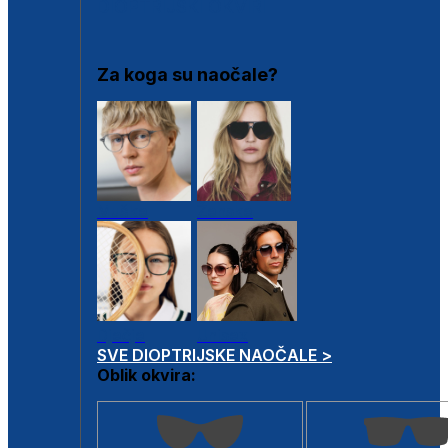
DIOPTRIJSKI OKVIRI
Za koga su naočale?
Muške
Ženske
Dječje
Unisex
SVE DIOPTRIJSKE NAOČALE >
Oblik okvira: