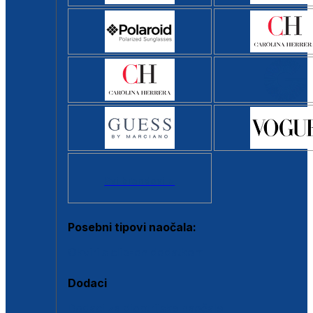
Svi brendovi >
Posebni tipovi naočala:
Okviri s clip-on dodatkom
Dodaci
Dodaci za dioptrijske naočale