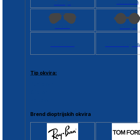
Kvadratan
Cat eye
Aviator
Okrugli
Svi oblici >
Virtualno ogled
Tip okvira:
Puni okvir
Clip-on
Poluokvir
Brend dioptrijskih okvira