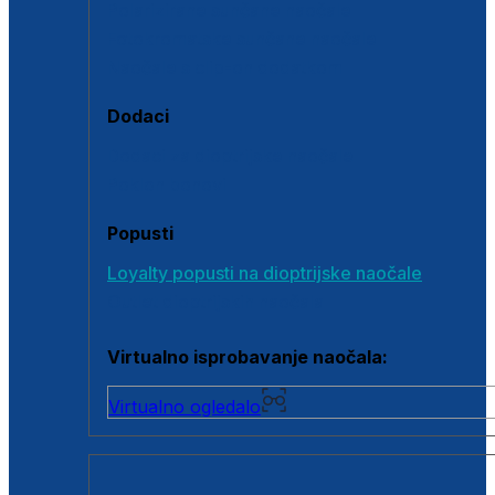
Polarizirane sunčane naočale
Fotokromatske sunčane naočale
Naočale s clip-on dodatkom
Dodaci
Dodaci za dioptrijske naočale
Poklon bonovi
Popusti
Loyalty popusti na dioptrijske naočale
Outlet dioptrijskih naočala
Virtualno isprobavanje naočala:
Virtualno ogledalo