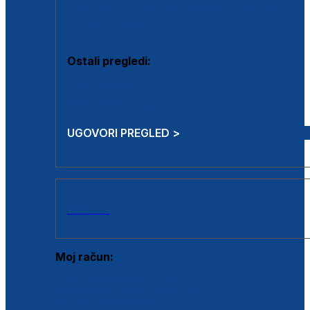
Estetska kirurgija i mali operativni zahvati
Aplikacija botoxa
Ostali pregledi:
Medicina rada
Sistematski pregled
UGOVORI PREGLED >
AKCIJE
Moj račun:
Prijava postojećeg korisnika
Registracija novog korisnika
Zaboravljena lozinka