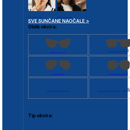
Dječje
Unisex
SVE SUNČANE NAOČALE >
Oblik okvira:
Kvadratan
Cat eye
Aviator
Četvrtasti
Svi oblici >
Virtualno ogled
Tip okvira:
Puni okvir