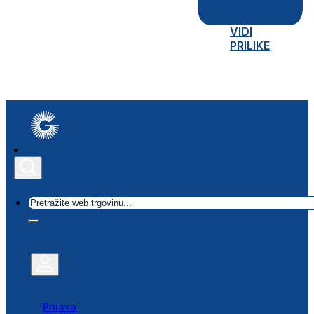
VIDI
PRILIKE
Traži
Prijava