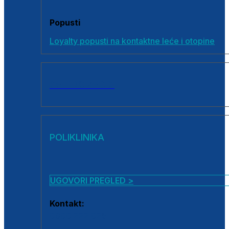
Popusti
Loyalty popusti na kontaktne leće i otopine
SVI PROIZVODI
POLIKLINIKA
UGOVORI PREGLED >
Kontakt:
0800 222 025