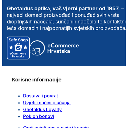
Ghetaldus optika, vaš vjerni partner od 1957.
–
najveći domaći proizvođač i ponuđač svih vrsta
dioptrijskih naočala, sunčanih naočala te kontaktni
leća domaćih i najpoznatijih svjetskih proizvođača.
Korisne informacije
Dostava i povrat
Uvjeti i načini plaćanja
Ghetaldus Loyalty
Poklon bonovi
Opći uvjeti poslovanja i kupnje