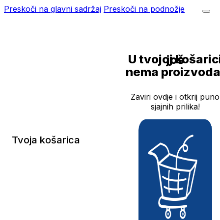
Preskoči na glavni sadržaj
Preskoči na podnožje
U tvojoj košarici još
nema proizvoda
Zaviri ovdje i otkrij puno
sjajnih prilika!
Tvoja košarica