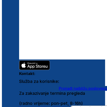
Kontakt:
Služba za korisnike:
shop@ghetaldus.hr
Pronađi najbližu poslovnic
Za zakazivanje termina pregleda
0800 222 025
(radno vrijeme: pon-pet, 8-16h)