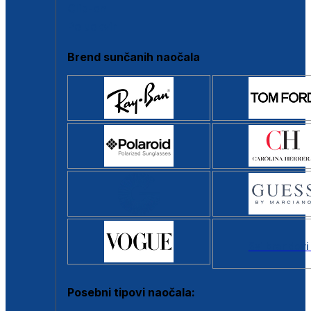
Clip-on
Poluokvir
Brend sunčanih naočala
Svi brendovi
Posebni tipovi naočala: