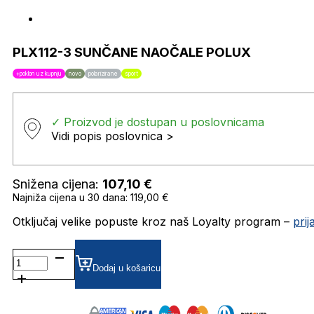
PLX112-3 SUNČANE NAOČALE POLUX
+poklon uz kupnju
novo
polarizirane
sport
✓ Proizvod je dostupan u poslovnicama
Vidi popis poslovnica >
Snižena cijena:
107,10
€
Najniža cijena u 30 dana: 119,00 €
Otključaj velike popuste kroz naš Loyalty program –
pri
PLX112-
3
Dodaj u košaricu
SUNČANE
NAOČALE
POLUX