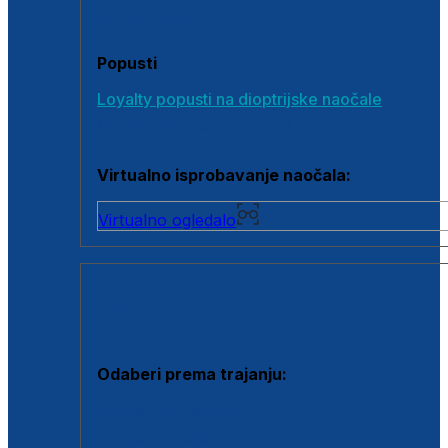
Poklon bonovi
Popusti
Loyalty popusti na dioptrijske naočale
Outlet dioptrijskih naočala
Virtualno isprobavanje naočala:
Virtualno ogledalo
KONTAKTNE LEĆE I OTOPINE
Odaberi prema trajanju:
Jednodnevne leće
Mjesečne leće