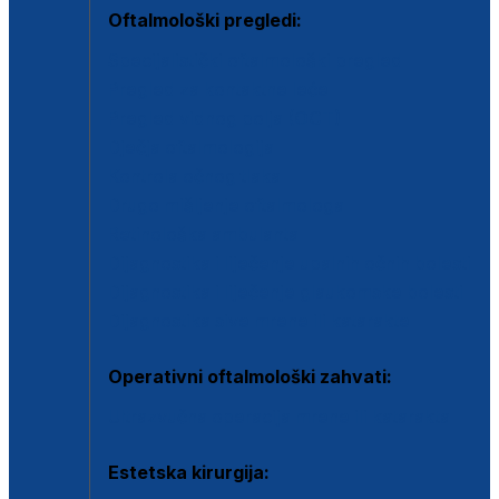
Oftalmološki pregledi:
Specijalistički oftalmološki pregled
Pregled za kontaktne leće
Pregled vidnog polja (OCT)
Dječja oftalmologija
Kontrola očnog tlaka
Drugo mišljenje oftalmologa
Retinološka ambulanta
Dijagnostika i liječenje upalnih očnih bolesti
Dijagnostika i liječenje glaukomske bolesti
Dijagnostika sive mrene ili katarakte
Operativni oftalmološki zahvati:
Ultrazvučna operacija mrene ili katarakta
Estetska kirurgija: