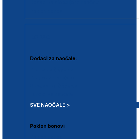
Dodaci za dioptrijske naočale
Poklon bonovi
DODACI
Dodaci za naočale:
Krpice za čišćenje
Kutijice za naočale
Sprejevi za čišćenje
Lančići za naočale
SVE NAOČALE >
Poklon bonovi
Poklon bonovi