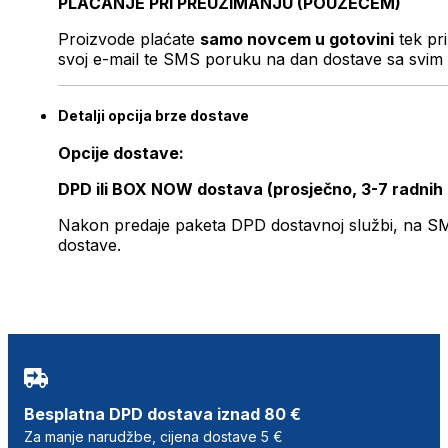
PLAĆANJE PRI PREUZIMANJU (POUZEĆEM)
Proizvode plaćate
samo novcem u gotovini
tek pr
svoj e-mail te SMS poruku na dan dostave sa svim 
Detalji opcija brze dostave
Opcije dostave:
DPD ili BOX NOW dostava (prosječno, 3-7 radnih
Nakon predaje paketa DPD dostavnoj službi, na SMS 
dostave.
Besplatna DPD dostava iznad 80 €
Za manje narudžbe, cijena dostave 5 €