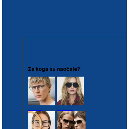
BESPLATNA KONTROLA SLUHA
Poslovnice
Proizvodi s loyalty popustima
Outlet
SUNČANE NAOČALE
Za koga su naočale?
Muške
Ženske