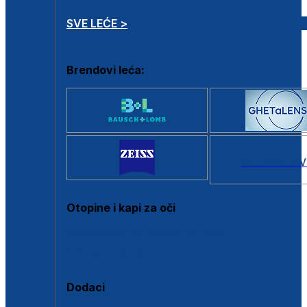
SVE LEĆE >
Brendovi leća:
SVI BRANDOV
Otopine i kapi za oči
Sve otopine za kontaktne leće
Sve kapi za oči
Dodaci