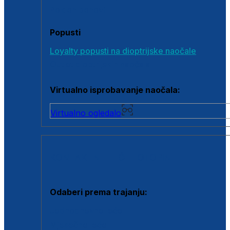
Poklon bonovi
Popusti
Loyalty popusti na dioptrijske naočale
Outlet dioptrijskih naočala
Virtualno isprobavanje naočala:
Virtualno ogledalo
KONTAKTNE LEĆE I OTOPINE
Odaberi prema trajanju:
Jednodnevne leće
Mjesečne leće