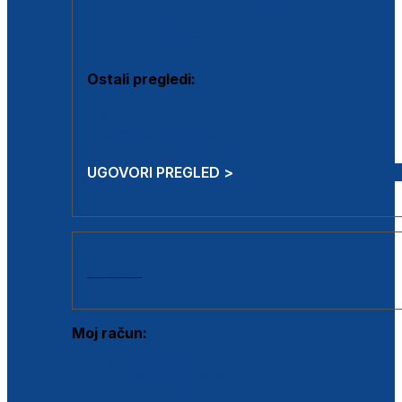
Estetska kirurgija i mali operativni zahvati
Aplikacija botoxa
Ostali pregledi:
Medicina rada
Sistematski pregled
UGOVORI PREGLED >
AKCIJE
Moj račun:
Prijava postojećeg korisnika
Registracija novog korisnika
Zaboravljena lozinka