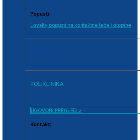
Popusti
Loyalty popusti na kontaktne leće i otopine
SVI PROIZVODI
POLIKLINIKA
UGOVORI PREGLED >
Kontakt:
0800 222 025