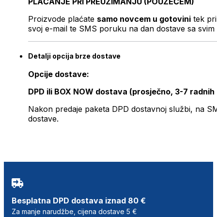
PLAĆANJE PRI PREUZIMANJU (POUZEĆEM)
Proizvode plaćate
samo novcem u gotovini
tek pr
svoj e-mail te SMS poruku na dan dostave sa svim 
Detalji opcija brze dostave
Opcije dostave:
DPD ili BOX NOW dostava (prosječno, 3-7 radnih
Nakon predaje paketa DPD dostavnoj službi, na SMS 
dostave.
Besplatna DPD dostava iznad 80 €
Za manje narudžbe, cijena dostave 5 €