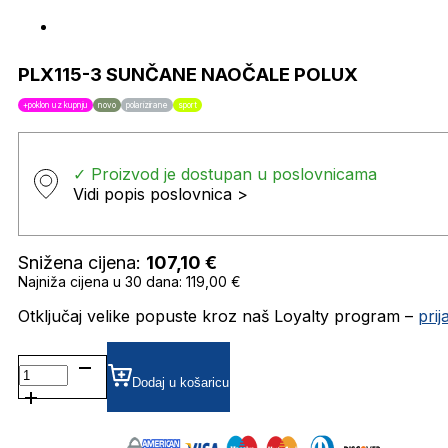
PLX115-3 SUNČANE NAOČALE POLUX
+poklon uz kupnju
novo
polarizirane
sport
✓ Proizvod je dostupan u poslovnicama
Vidi popis poslovnica >
Snižena cijena:
107,10
€
Najniža cijena u 30 dana: 119,00 €
Otključaj velike popuste kroz naš Loyalty program –
pri
PLX115-
3
Dodaj u košaricu
SUNČANE
NAOČALE
POLUX