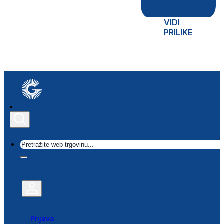
VIDI
PRILIKE
Traži
Prijava