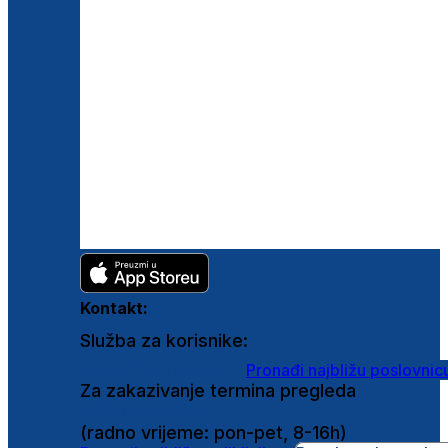
Kontakt:
Služba za korisnike:
shop@ghetaldus.hr
Pronađi najbližu poslovnic
Za zakazivanje termina pregleda
0800 222 025
(radno vrijeme: pon-pet, 8-16h)