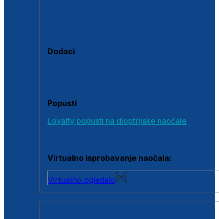
Polarizirane sunčane naočale
Fotokromatske sunčane naočale
Naočale s clip-on dodatkom
Dodaci
Dodaci za dioptrijske naočale
Poklon bonovi
Popusti
Loyalty popusti na dioptrijske naočale
Outlet dioptrijskih naočala
Virtualno isprobavanje naočala:
Virtualno ogledalo