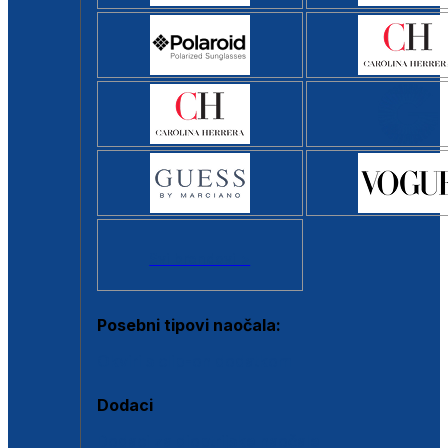
Svi brendovi >
Posebni tipovi naočala:
Okviri s clip-on dodatkom
Dodaci
Dodaci za dioptrijske naočale