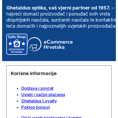
Ghetaldus optika, vaš vjerni partner od 1957.
–
najveći domaći proizvođač i ponuđač svih vrsta
dioptrijskih naočala, sunčanih naočala te kontaktni
leća domaćih i najpoznatijih svjetskih proizvođača.
Korisne informacije
Dostava i povrat
Uvjeti i načini plaćanja
Ghetaldus Loyalty
Poklon bonovi
Opći uvjeti poslovanja i kupnje