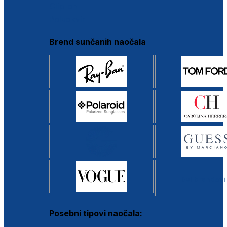
Clip-on
Poluokvir
Brend sunčanih naočala
Svi brendovi
Posebni tipovi naočala: