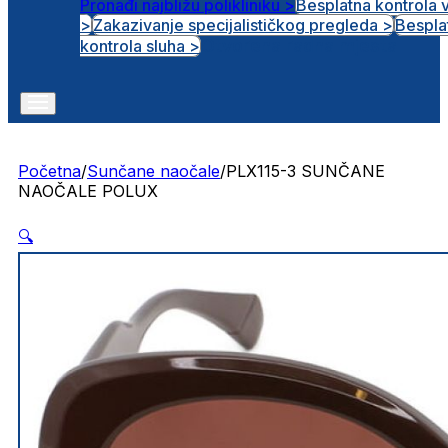
Pronađi najbližu polikliniku >
Besplatna kontrola 
>
Zakazivanje specijalističkog pregleda >
Bespla
Otvorena radna mjesta
kontrola sluha >
Početna
/
Sunčane naočale
/
PLX115-3 SUNČANE
NAOČALE POLUX
🔍