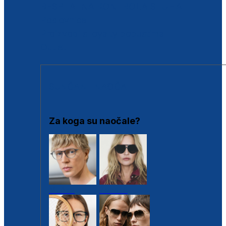
BESPLATNA KONTROLA SLUHA
Poslovnice
Proizvodi s loyalty popustima
Outlet
SUNČANE NAOČALE
Za koga su naočale?
Muške
Ženske