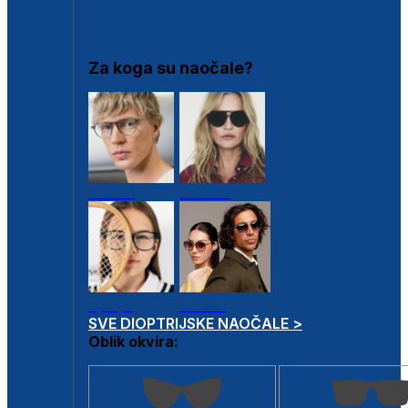
DIOPTRIJSKI OKVIRI
Za koga su naočale?
Muške
Ženske
Dječje
Unisex
SVE DIOPTRIJSKE NAOČALE >
Oblik okvira: