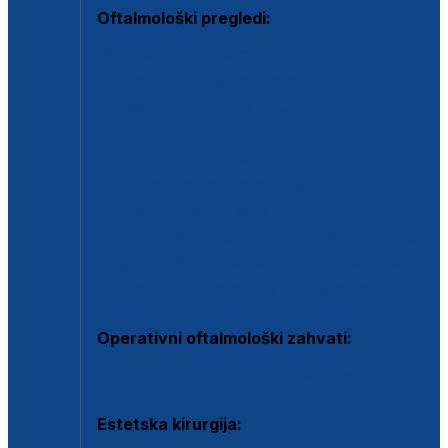
Oftalmološki pregledi:
Specijalistički oftalmološki pregled
Pregled za kontaktne leće
Pregled vidnog polja (OCT)
Dječja oftalmologija
Kontrola očnog tlaka
Drugo mišljenje oftalmologa
Retinološka ambulanta
Dijagnostika i liječenje upalnih očnih bolesti
Dijagnostika i liječenje glaukomske bolesti
Dijagnostika sive mrene ili katarakte
Operativni oftalmološki zahvati:
Ultrazvučna operacija mrene ili katarakta
Estetska kirurgija: