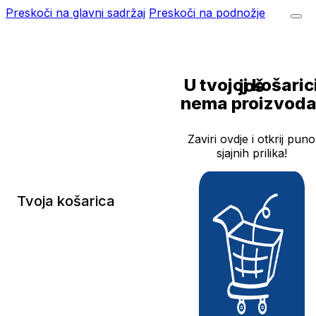
Preskoči na glavni sadržaj
Preskoči na podnožje
U tvojoj košarici još
nema proizvoda
Zaviri ovdje i otkrij puno
sjajnih prilika!
Tvoja košarica