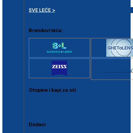
SVE LEĆE >
Brendovi leća:
SVI BRANDOV
Otopine i kapi za oči
Sve otopine za kontaktne leće
Sve kapi za oči
Dodaci