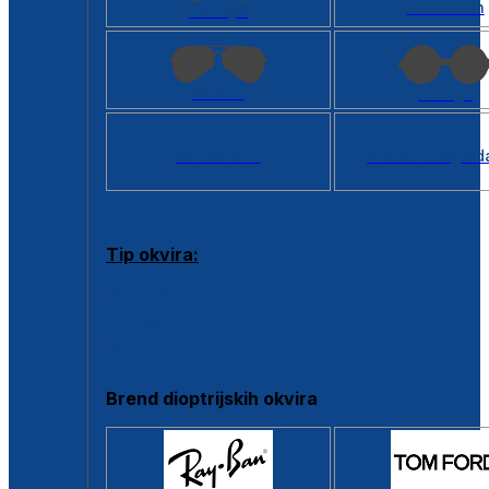
Kvadratan
Cat eye
Aviator
Okrugli
Svi oblici >
Virtualno ogled
Tip okvira:
Puni okvir
Clip-on
Poluokvir
Brend dioptrijskih okvira