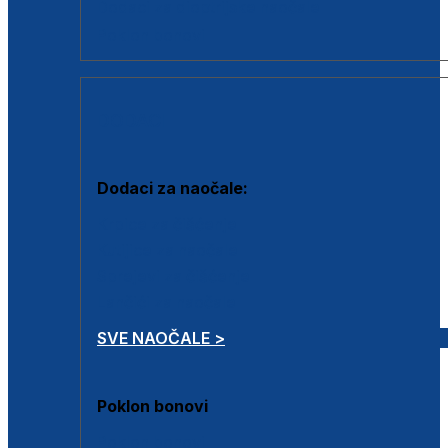
Dodaci za dioptrijske naočale
Poklon bonovi
DODACI
Dodaci za naočale:
Krpice za čišćenje
Kutijice za naočale
Sprejevi za čišćenje
Lančići za naočale
SVE NAOČALE >
Poklon bonovi
Poklon bonovi