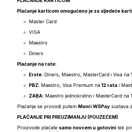
PLAĆANJE KARTICOM
Plaćanje karticom omogućeno je za sljedeće kart
Master Card
VISA
Maestro
Diners
Plaćanje na rate:
Erste
: Diners, Maestro, MasterCard i Visa na
PBZ
: Maestro, Visa Premium na
12 rata
i Mas
ZABA
: Maestro jednokratno i MasterCard na 
Plaćanje se provodi putem
Monri WSPay
sustava z
PLAĆANJE PRI PREUZIMANJU (POUZEĆEM)
Proizvode plaćate
samo novcem u gotovini
tek pr