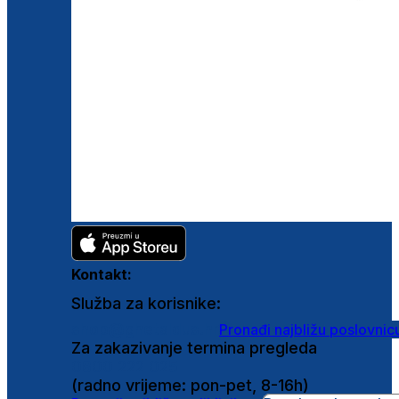
Kontakt:
Služba za korisnike:
shop@ghetaldus.hr
Pronađi najbližu poslovnic
Za zakazivanje termina pregleda
0800 222 025
(radno vrijeme: pon-pet, 8-16h)