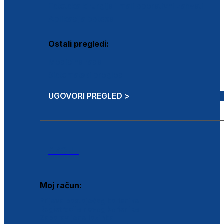
Estetska kirurgija i mali operativni zahvati
Aplikacija botoxa
Ostali pregledi:
Medicina rada
Sistematski pregled
UGOVORI PREGLED >
AKCIJE
Moj račun:
Prijava postojećeg korisnika
Registracija novog korisnika
Zaboravljena lozinka