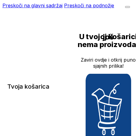
Preskoči na glavni sadržaj
Preskoči na podnožje
U tvojoj košarici još
nema proizvoda
Zaviri ovdje i otkrij puno
sjajnih prilika!
Tvoja košarica