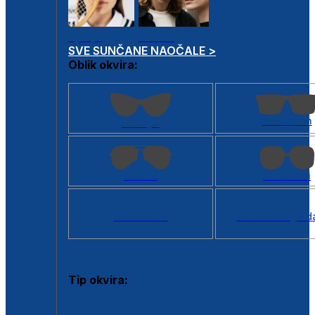
Dječje
Unisex
SVE SUNČANE NAOČALE >
Oblik okvira:
Kvadratan
Cat eye
Aviator
Četvrtasti
Svi oblici >
Virtualno ogled
Tip okvira:
Puni okvir