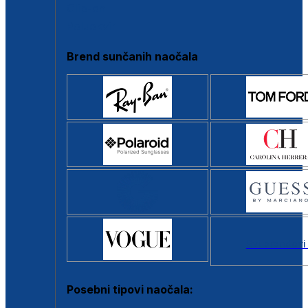
Clip-on
Poluokvir
Brend sunčanih naočala
Svi brendovi
Posebni tipovi naočala: