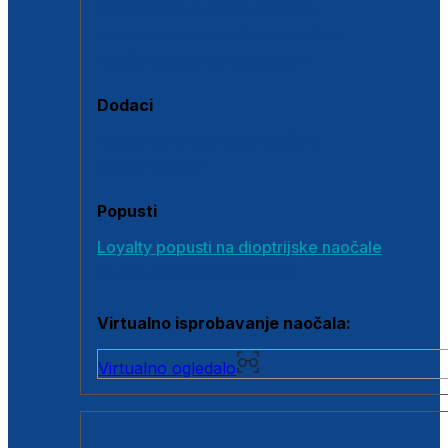
Polarizirane sunčane naočale
Fotokromatske sunčane naočale
Naočale s clip-on dodatkom
Dodaci
Dodaci za dioptrijske naočale
Poklon bonovi
Popusti
Loyalty popusti na dioptrijske naočale
Outlet dioptrijskih naočala
Virtualno isprobavanje naočala:
Virtualno ogledalo