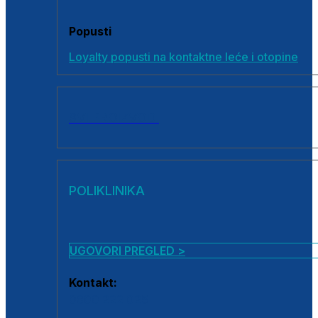
Popusti
Loyalty popusti na kontaktne leće i otopine
SVI PROIZVODI
POLIKLINIKA
UGOVORI PREGLED >
Kontakt:
0800 222 025