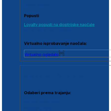
Poklon bonovi
Popusti
Loyalty popusti na dioptrijske naočale
Outlet dioptrijskih naočala
Virtualno isprobavanje naočala:
Virtualno ogledalo
KONTAKTNE LEĆE I OTOPINE
Odaberi prema trajanju:
Jednodnevne leće
Mjesečne leće