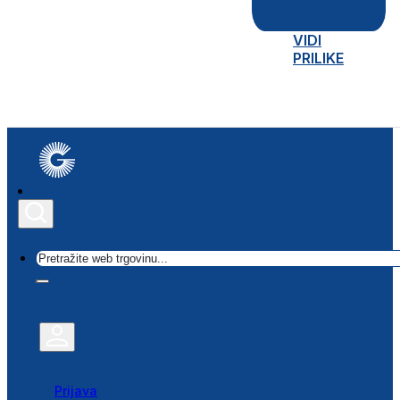
VIDI
PRILIKE
Traži
Prijava