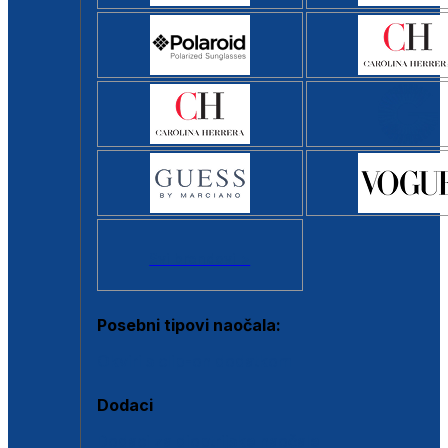
Svi brendovi >
Posebni tipovi naočala:
Okviri s clip-on dodatkom
Dodaci
Dodaci za dioptrijske naočale