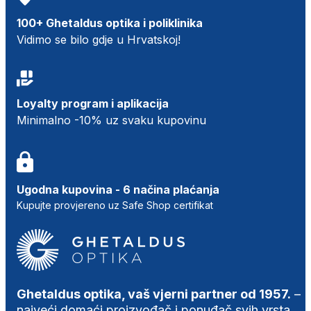
100+ Ghetaldus optika i poliklinika
Vidimo se bilo gdje u Hrvatskoj!
Loyalty program i aplikacija
Minimalno -10% uz svaku kupovinu
Ugodna kupovina - 6 načina plaćanja
Kupujte provjereno uz Safe Shop certifikat
Ghetaldus optika, vaš vjerni partner od 1957.
–
najveći domaći proizvođač i ponuđač svih vrsta