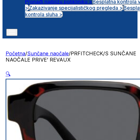
Pronađi najbližu polikliniku >
Besplatna kontrola 
>
Zakazivanje specijalističkog pregleda >
Bespla
Otvorena radna mjesta
kontrola sluha >
Početna
/
Sunčane naočale
/
PRFITCHECK/S SUNČANE
NAOČALE PRIVE’ REVAUX
🔍