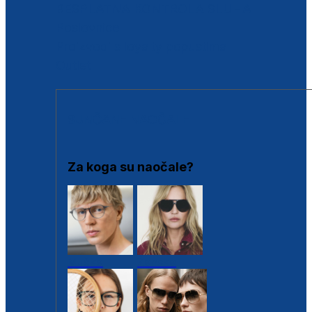
BESPLATNA KONTROLA SLUHA
Poslovnice
Proizvodi s loyalty popustima
Outlet
SUNČANE NAOČALE
Za koga su naočale?
Muške
Ženske