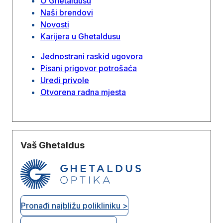
O Ghetaldusu
Naši brendovi
Novosti
Karijera u Ghetaldusu
Jednostrani raskid ugovora
Pisani prigovor potrošaća
Uredi privole
Otvorena radna mjesta
Vaš Ghetaldus
Pronađi najbližu polikliniku >