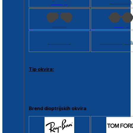
Kvadratan
Cat eye
Aviator
Okrugli
Svi oblici >
Virtualno ogled
Tip okvira:
Puni okvir
Clip-on
Poluokvir
Brend dioptrijskih okvira