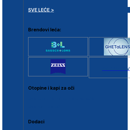
SVE LEĆE >
Brendovi leća:
SVI BRANDOV
Otopine i kapi za oči
Sve otopine za kontaktne leće
Sve kapi za oči
Dodaci