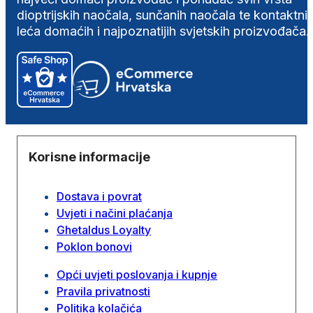
dioptrijskih naočala, sunčanih naočala te kontaktni
leća domaćih i najpoznatijih svjetskih proizvođača.
Korisne informacije
Dostava i povrat
Uvjeti i načini plaćanja
Ghetaldus Loyalty
Poklon bonovi
Opći uvjeti poslovanja i kupnje
Pravila privatnosti
Politika kolačića