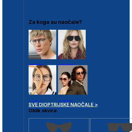
DIOPTRIJSKI OKVIRI
Za koga su naočale?
Muške
Ženske
Dječje
Unisex
SVE DIOPTRIJSKE NAOČALE >
Oblik okvira: