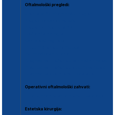
Oftalmološki pregledi:
Specijalistički oftalmološki pregled
Pregled za kontaktne leće
Pregled vidnog polja (OCT)
Dječja oftalmologija
Kontrola očnog tlaka
Drugo mišljenje oftalmologa
Retinološka ambulanta
Dijagnostika i liječenje upalnih očnih bolesti
Dijagnostika i liječenje glaukomske bolesti
Dijagnostika sive mrene ili katarakte
Operativni oftalmološki zahvati:
Ultrazvučna operacija mrene ili katarakta
Estetska kirurgija: