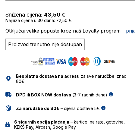
Snižena cijena:
43,50
€
Najniža cijena u 30 dana: 72,50 €
Otključaj velike popuste kroz naš Loyalty program –
pri
Proizvod trenutno nije dostupan
Besplatna dostava na adresu
za sve narudžbe iznad
80€
DPD ili BOX NOW dostava
(3-7 radnih dana)
Za narudžbe do 80€
– cijena dostave 5€
6 sigurnih opcija plaćanja
– kartice, na rate, gotovina,
KEKS Pay, Aircash, Google Pay