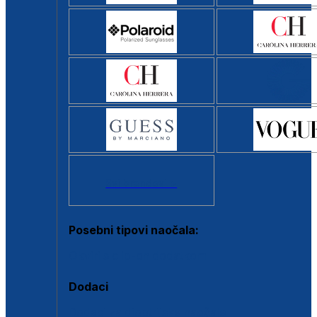
Svi brendovi >
Posebni tipovi naočala:
Okviri s clip-on dodatkom
Dodaci
Dodaci za dioptrijske naočale