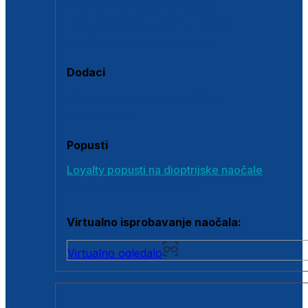
Polarizirane sunčane naočale
Fotokromatske sunčane naočale
Naočale s clip-on dodatkom
Dodaci
Dodaci za dioptrijske naočale
Poklon bonovi
Popusti
Loyalty popusti na dioptrijske naočale
Outlet dioptrijskih naočala
Virtualno isprobavanje naočala:
Virtualno ogledalo