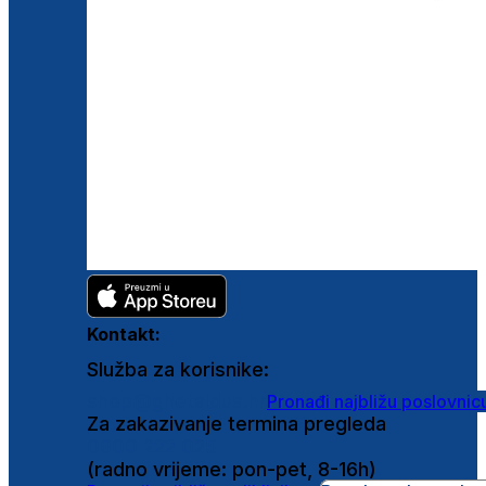
Kontakt:
Služba za korisnike:
shop@ghetaldus.hr
Pronađi najbližu poslovnic
Za zakazivanje termina pregleda
0800 222 025
(radno vrijeme: pon-pet, 8-16h)