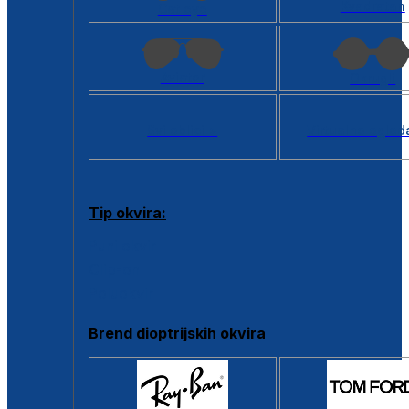
Kvadratan
Cat eye
Aviator
Okrugli
Svi oblici >
Virtualno ogled
Tip okvira:
Puni okvir
Clip-on
Poluokvir
Brend dioptrijskih okvira