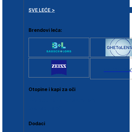
SVE LEĆE >
Brendovi leća:
SVI BRANDOV
Otopine i kapi za oči
Sve otopine za kontaktne leće
Sve kapi za oči
Dodaci