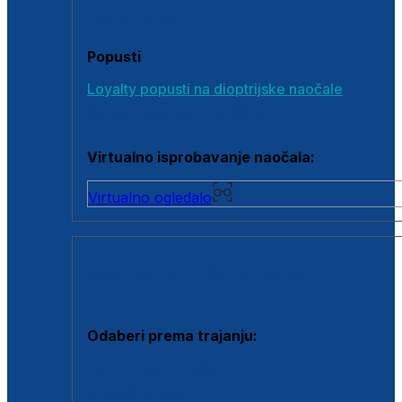
Poklon bonovi
Popusti
Loyalty popusti na dioptrijske naočale
Outlet dioptrijskih naočala
Virtualno isprobavanje naočala:
Virtualno ogledalo
KONTAKTNE LEĆE I OTOPINE
Odaberi prema trajanju:
Jednodnevne leće
Mjesečne leće