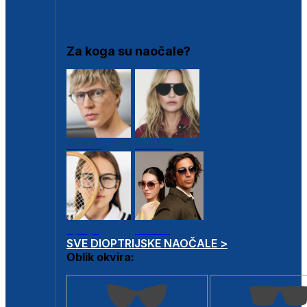
DIOPTRIJSKI OKVIRI
Za koga su naočale?
Muške
Ženske
Dječje
Unisex
SVE DIOPTRIJSKE NAOČALE >
Oblik okvira: