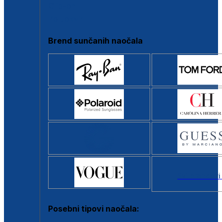
Clip-on
Poluokvir
Brend sunčanih naočala
Svi brendovi
Posebni tipovi naočala: