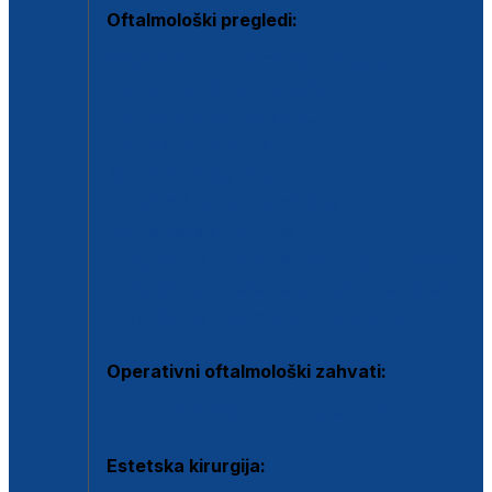
Oftalmološki pregledi:
Specijalistički oftalmološki pregled
Pregled za kontaktne leće
Pregled vidnog polja (OCT)
Dječja oftalmologija
Kontrola očnog tlaka
Drugo mišljenje oftalmologa
Retinološka ambulanta
Dijagnostika i liječenje upalnih očnih bolesti
Dijagnostika i liječenje glaukomske bolesti
Dijagnostika sive mrene ili katarakte
Operativni oftalmološki zahvati:
Ultrazvučna operacija mrene ili katarakta
Estetska kirurgija: