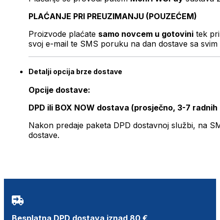
PLAĆANJE PRI PREUZIMANJU (POUZEĆEM)
Proizvode plaćate
samo novcem u gotovini
tek pr
svoj e-mail te SMS poruku na dan dostave sa svim 
Detalji opcija brze dostave
Opcije dostave:
DPD ili BOX NOW dostava (prosječno, 3-7 radnih
Nakon predaje paketa DPD dostavnoj službi, na SMS 
dostave.
Besplatna DPD dostava iznad 80 €