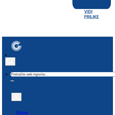
VIDI
PRILIKE
Traži
Prijava