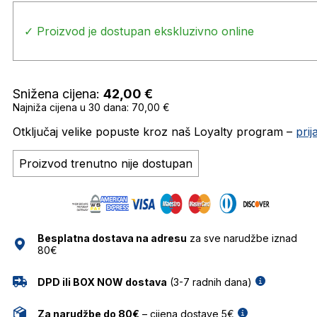
✓ Proizvod je dostupan ekskluzivno online
Snižena cijena:
42,00
€
Najniža cijena u 30 dana: 70,00 €
Otključaj velike popuste kroz naš Loyalty program –
pri
Proizvod trenutno nije dostupan
Besplatna dostava na adresu
za sve narudžbe iznad
80€
DPD ili BOX NOW dostava
(3-7 radnih dana)
Za narudžbe do 80€
– cijena dostave 5€