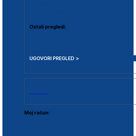
Estetska kirurgija i mali operativni zahvati
Aplikacija botoxa
Ostali pregledi:
Medicina rada
Sistematski pregled
UGOVORI PREGLED >
AKCIJE
Moj račun:
Prijava postojećeg korisnika
Registracija novog korisnika
Zaboravljena lozinka