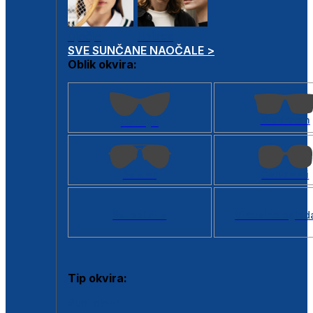
Dječje
Unisex
SVE SUNČANE NAOČALE >
Oblik okvira:
Kvadratan
Cat eye
Aviator
Četvrtasti
Svi oblici >
Virtualno ogled
Tip okvira:
Puni okvir