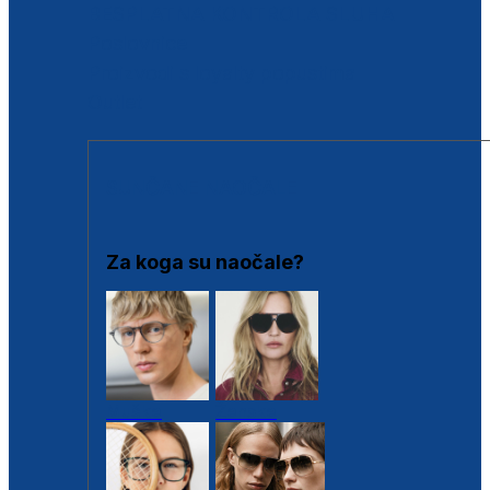
BESPLATNA KONTROLA SLUHA
Poslovnice
Proizvodi s loyalty popustima
Outlet
SUNČANE NAOČALE
Za koga su naočale?
Muške
Ženske