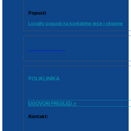
Popusti
Loyalty popusti na kontaktne leće i otopine
SVI PROIZVODI
POLIKLINIKA
UGOVORI PREGLED >
Kontakt:
0800 222 025