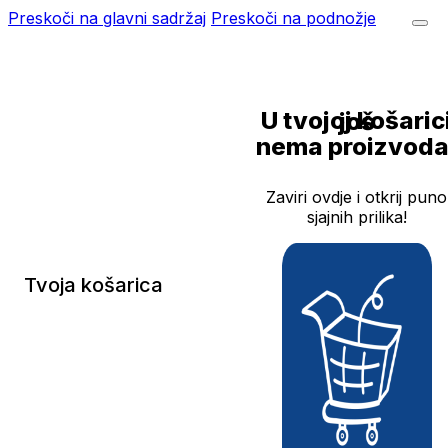
Preskoči na glavni sadržaj
Preskoči na podnožje
U tvojoj košarici još
nema proizvoda
Zaviri ovdje i otkrij puno
sjajnih prilika!
Tvoja košarica