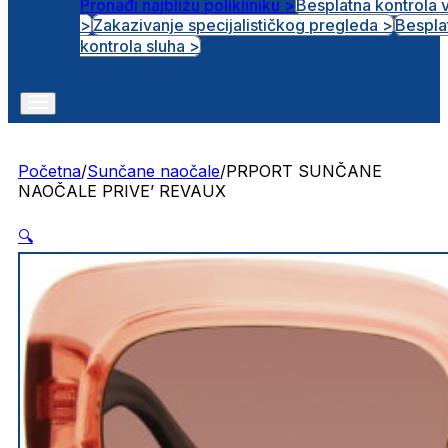
Pronađi najbližu polikliniku >
Besplatna kontrola 
>
Zakazivanje specijalističkog pregleda >
Bespla
Otvorena radna mjesta
kontrola sluha >
Početna
/
Sunčane naočale
/
PRPORT SUNČANE
NAOČALE PRIVE’ REVAUX
🔍