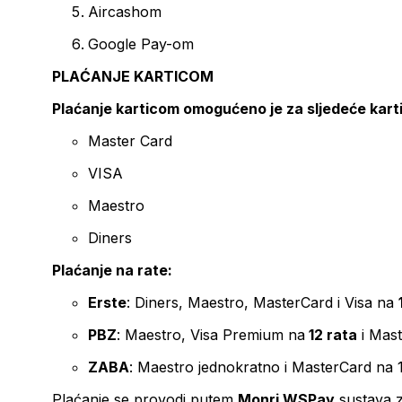
Aircashom
Google Pay-om
PLAĆANJE KARTICOM
Plaćanje karticom omogućeno je za sljedeće kart
Master Card
VISA
Maestro
Diners
Plaćanje na rate:
Erste
: Diners, Maestro, MasterCard i Visa na
PBZ
: Maestro, Visa Premium na
12 rata
i Mas
ZABA
: Maestro jednokratno i MasterCard na 
Plaćanje se provodi putem
Monri WSPay
sustava z