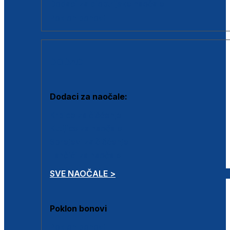
Dodaci za dioptrijske naočale
Poklon bonovi
DODACI
Dodaci za naočale:
Krpice za čišćenje
Kutijice za naočale
Sprejevi za čišćenje
Lančići za naočale
SVE NAOČALE >
Poklon bonovi
Poklon bonovi