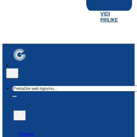
VIDI
PRILIKE
Traži
Prijava