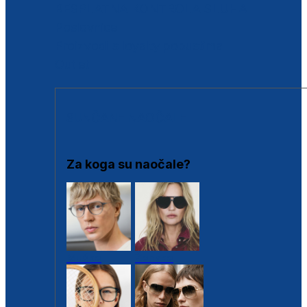
BESPLATNA KONTROLA SLUHA
Poslovnice
Proizvodi s loyalty popustima
Outlet
SUNČANE NAOČALE
Za koga su naočale?
Muške
Ženske