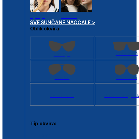
Dječje
Unisex
SVE SUNČANE NAOČALE >
Oblik okvira:
Kvadratan
Cat eye
Aviator
Četvrtasti
Svi oblici >
Virtualno ogled
Tip okvira:
Puni okvir