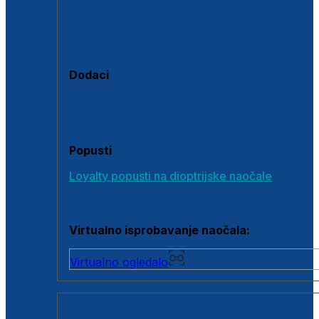
Polarizirane sunčane naočale
Fotokromatske sunčane naočale
Naočale s clip-on dodatkom
Dodaci
Dodaci za dioptrijske naočale
Poklon bonovi
Popusti
Loyalty popusti na dioptrijske naočale
Outlet dioptrijskih naočala
Virtualno isprobavanje naočala:
Virtualno ogledalo