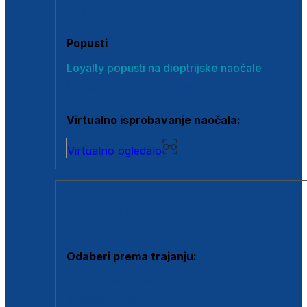
Poklon bonovi
Popusti
Loyalty popusti na dioptrijske naočale
Outlet dioptrijskih naočala
Virtualno isprobavanje naočala:
Virtualno ogledalo
KONTAKTNE LEĆE I OTOPINE
Odaberi prema trajanju:
Jednodnevne leće
Mjesečne leće