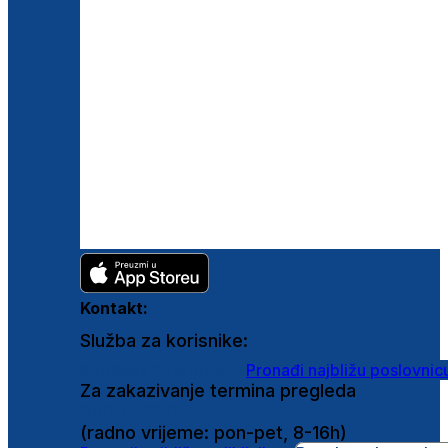
Kontakt:
Služba za korisnike:
shop@ghetaldus.hr
Pronađi najbližu poslovnic
Za zakazivanje termina pregleda
0800 222 025
(radno vrijeme: pon-pet, 8-16h)