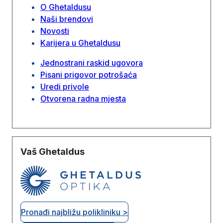
O Ghetaldusu
Naši brendovi
Novosti
Karijera u Ghetaldusu
Jednostrani raskid ugovora
Pisani prigovor potrošaća
Uredi privole
Otvorena radna mjesta
Vaš Ghetaldus
Pronađi najbližu polikliniku >