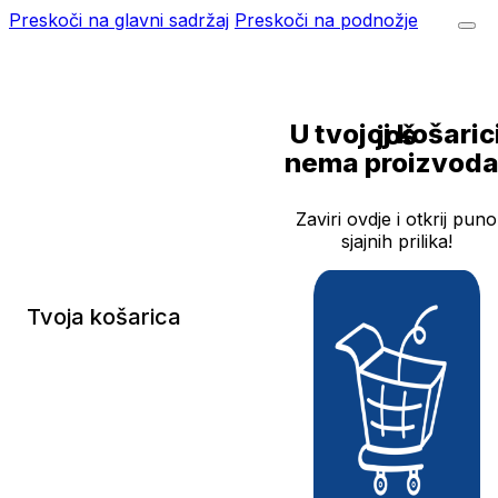
Preskoči na glavni sadržaj
Preskoči na podnožje
U tvojoj košarici još
nema proizvoda
Zaviri ovdje i otkrij puno
sjajnih prilika!
Tvoja košarica