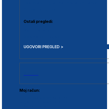
Estetska kirurgija i mali operativni zahvati
Aplikacija botoxa
Ostali pregledi:
Medicina rada
Sistematski pregled
UGOVORI PREGLED >
AKCIJE
Moj račun:
Prijava postojećeg korisnika
Registracija novog korisnika
Zaboravljena lozinka