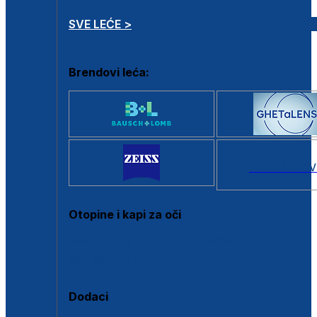
SVE LEĆE >
Brendovi leća:
SVI BRANDOV
Otopine i kapi za oči
Sve otopine za kontaktne leće
Sve kapi za oči
Dodaci