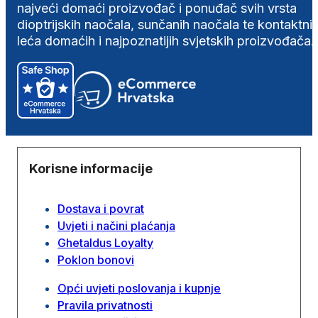
najveći domaći proizvođač i ponuđač svih vrsta
dioptrijskih naočala, sunčanih naočala te kontaktni
leća domaćih i najpoznatijih svjetskih proizvođača.
Korisne informacije
Dostava i povrat
Uvjeti i načini plaćanja
Ghetaldus Loyalty
Poklon bonovi
Opći uvjeti poslovanja i kupnje
Pravila privatnosti