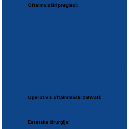
Oftalmološki pregledi:
Specijalistički oftalmološki pregled
Pregled za kontaktne leće
Pregled vidnog polja (OCT)
Dječja oftalmologija
Kontrola očnog tlaka
Drugo mišljenje oftalmologa
Retinološka ambulanta
Dijagnostika i liječenje upalnih očnih bolesti
Dijagnostika i liječenje glaukomske bolesti
Dijagnostika sive mrene ili katarakte
Operativni oftalmološki zahvati:
Ultrazvučna operacija mrene ili katarakta
Estetska kirurgija: