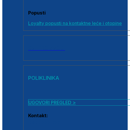
Popusti
Loyalty popusti na kontaktne leće i otopine
SVI PROIZVODI
POLIKLINIKA
UGOVORI PREGLED >
Kontakt:
0800 222 025