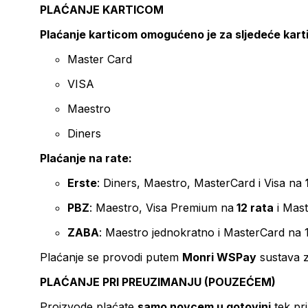
PLAĆANJE KARTICOM
Plaćanje karticom omogućeno je za sljedeće kart
Master Card
VISA
Maestro
Diners
Plaćanje na rate:
Erste
: Diners, Maestro, MasterCard i Visa na
PBZ
: Maestro, Visa Premium na
12 rata
i Mas
ZABA
: Maestro jednokratno i MasterCard na 
Plaćanje se provodi putem
Monri WSPay
sustava z
PLAĆANJE PRI PREUZIMANJU (POUZEĆEM)
Proizvode plaćate
samo novcem u gotovini
tek pr