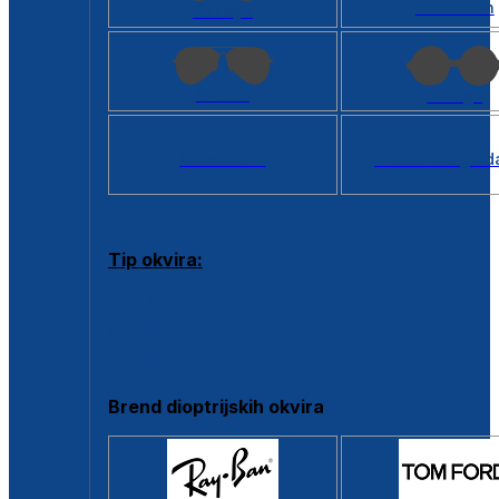
Kvadratan
Cat eye
Aviator
Okrugli
Svi oblici >
Virtualno ogled
Tip okvira:
Puni okvir
Clip-on
Poluokvir
Brend dioptrijskih okvira