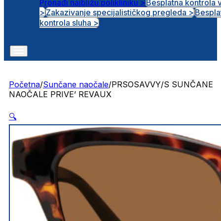
Pronađi najbližu polikliniku >
Besplatna kontrola 
>
Zakazivanje specijalističkog pregleda >
Bespla
Otvorena radna mjesta
kontrola sluha >
Početna
/
Sunčane naočale
/
PRSOSAVVY/S SUNČANE
NAOČALE PRIVE’ REVAUX
🔍