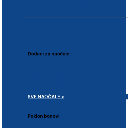
Dodaci za dioptrijske naočale
Poklon bonovi
DODACI
Dodaci za naočale:
Krpice za čišćenje
Kutijice za naočale
Sprejevi za čišćenje
Lančići za naočale
SVE NAOČALE >
Poklon bonovi
Poklon bonovi