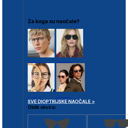
DIOPTRIJSKI OKVIRI
Za koga su naočale?
Muške
Ženske
Dječje
Unisex
SVE DIOPTRIJSKE NAOČALE >
Oblik okvira: