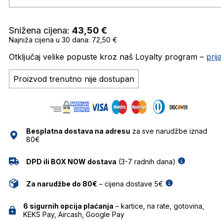
Snižena cijena:
43,50
€
Najniža cijena u 30 dana: 72,50 €
Otključaj velike popuste kroz naš Loyalty program –
pri
Proizvod trenutno nije dostupan
Besplatna dostava na adresu
za sve narudžbe iznad
80€
DPD ili BOX NOW dostava
(3-7 radnih dana)
Za narudžbe do 80€
– cijena dostave 5€
6 sigurnih opcija plaćanja
– kartice, na rate, gotovina,
KEKS Pay, Aircash, Google Pay