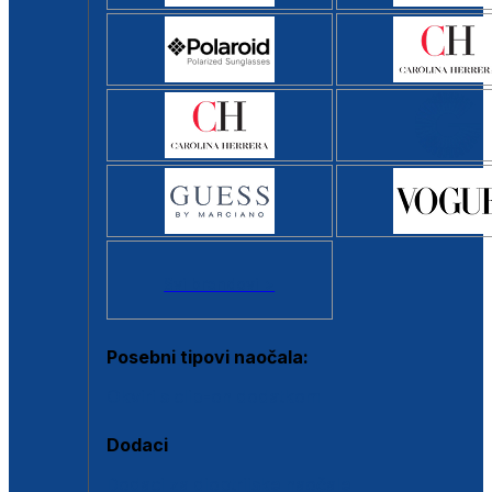
Svi brendovi >
Posebni tipovi naočala:
Okviri s clip-on dodatkom
Dodaci
Dodaci za dioptrijske naočale