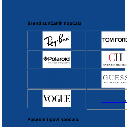
Clip-on
Poluokvir
Brend sunčanih naočala
Svi brendovi
Posebni tipovi naočala: