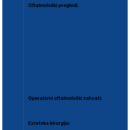
Oftalmološki pregledi:
Specijalistički oftalmološki pregled
Pregled za kontaktne leće
Pregled vidnog polja (OCT)
Dječja oftalmologija
Kontrola očnog tlaka
Drugo mišljenje oftalmologa
Retinološka ambulanta
Dijagnostika i liječenje upalnih očnih bolesti
Dijagnostika i liječenje glaukomske bolesti
Dijagnostika sive mrene ili katarakte
Operativni oftalmološki zahvati:
Ultrazvučna operacija mrene ili katarakta
Estetska kirurgija: