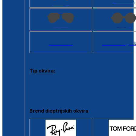
Kvadratan
Cat eye
Aviator
Okrugli
Svi oblici >
Virtualno ogled
Tip okvira:
Puni okvir
Clip-on
Poluokvir
Brend dioptrijskih okvira