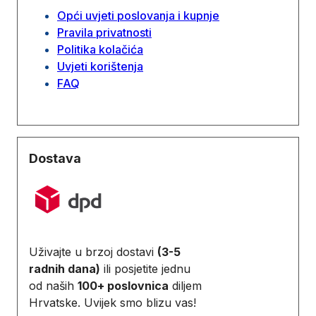
Opći uvjeti poslovanja i kupnje
Pravila privatnosti
Politika kolačića
Uvjeti korištenja
FAQ
Dostava
Uživajte u brzoj dostavi
(3-5
radnih dana)
ili posjetite jednu
od naših
100+ poslovnica
diljem
Hrvatske. Uvijek smo blizu vas!