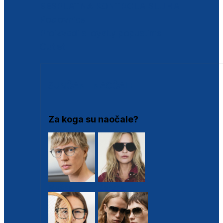
BESPLATNA KONTROLA SLUHA
Poslovnice
Proizvodi s loyalty popustima
Outlet
SUNČANE NAOČALE
Za koga su naočale?
Muške
Ženske