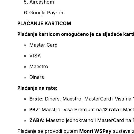
Aircashom
Google Pay-om
PLAĆANJE KARTICOM
Plaćanje karticom omogućeno je za sljedeće kart
Master Card
VISA
Maestro
Diners
Plaćanje na rate:
Erste
: Diners, Maestro, MasterCard i Visa na
PBZ
: Maestro, Visa Premium na
12 rata
i Mas
ZABA
: Maestro jednokratno i MasterCard na 
Plaćanje se provodi putem
Monri WSPay
sustava z