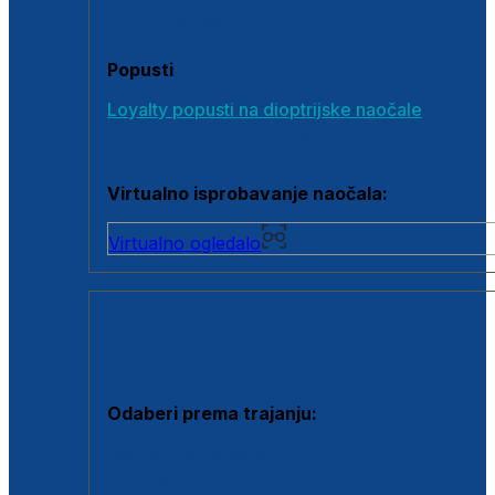
Poklon bonovi
Popusti
Loyalty popusti na dioptrijske naočale
Outlet dioptrijskih naočala
Virtualno isprobavanje naočala:
Virtualno ogledalo
KONTAKTNE LEĆE I OTOPINE
Odaberi prema trajanju:
Jednodnevne leće
Mjesečne leće