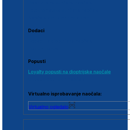
Polarizirane sunčane naočale
Fotokromatske sunčane naočale
Naočale s clip-on dodatkom
Dodaci
Dodaci za dioptrijske naočale
Poklon bonovi
Popusti
Loyalty popusti na dioptrijske naočale
Outlet dioptrijskih naočala
Virtualno isprobavanje naočala:
Virtualno ogledalo