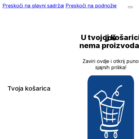
Preskoči na glavni sadržaj
Preskoči na podnožje
U tvojoj košarici još
nema proizvoda
Zaviri ovdje i otkrij puno
sjajnih prilika!
Tvoja košarica