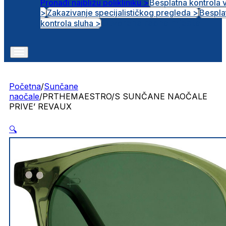
Pronađi najbližu polikliniku >
Besplatna kontrola 
>
Zakazivanje specijalističkog pregleda >
Bespla
Otvorena radna mjesta
kontrola sluha >
Početna
/
Sunčane
naočale
/
PRTHEMAESTRO/S SUNČANE NAOČALE
PRIVE’ REVAUX
🔍