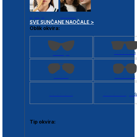
Dječje
Unisex
SVE SUNČANE NAOČALE >
Oblik okvira:
Kvadratan
Cat eye
Aviator
Četvrtasti
Svi oblici >
Virtualno ogled
Tip okvira:
Puni okvir