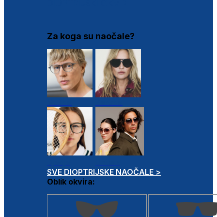
DIOPTRIJSKI OKVIRI
Za koga su naočale?
Muške
Ženske
Dječje
Unisex
SVE DIOPTRIJSKE NAOČALE >
Oblik okvira: