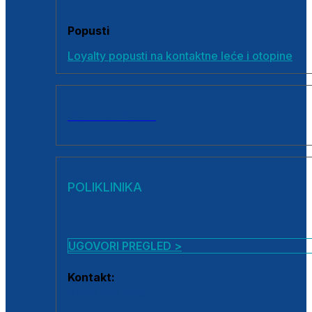
Popusti
Loyalty popusti na kontaktne leće i otopine
SVI PROIZVODI
POLIKLINIKA
UGOVORI PREGLED >
Kontakt:
0800 222 025