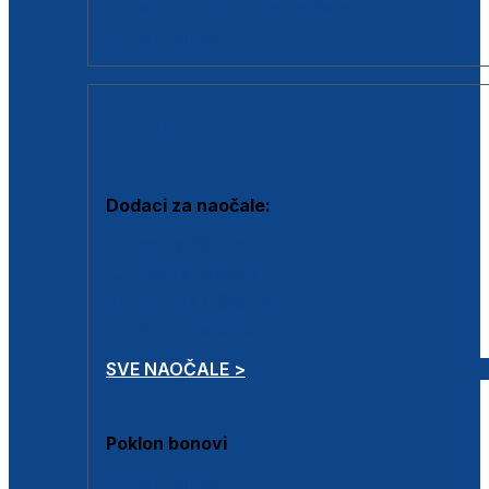
Dodaci za dioptrijske naočale
Poklon bonovi
DODACI
Dodaci za naočale:
Krpice za čišćenje
Kutijice za naočale
Sprejevi za čišćenje
Lančići za naočale
SVE NAOČALE >
Poklon bonovi
Poklon bonovi