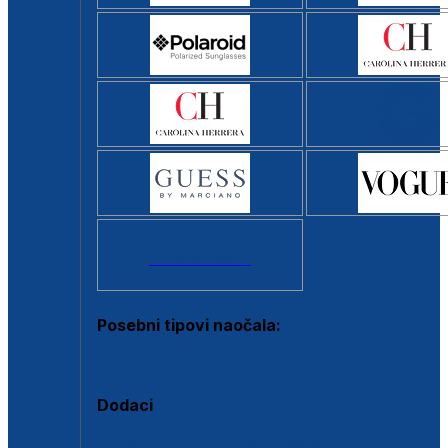
Svi brendovi >
Posebni tipovi naočala:
Okviri s clip-on dodatkom
Dodaci
Dodaci za dioptrijske naočale