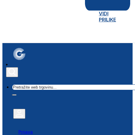
VIDI
PRILIKE
Traži
Prijava