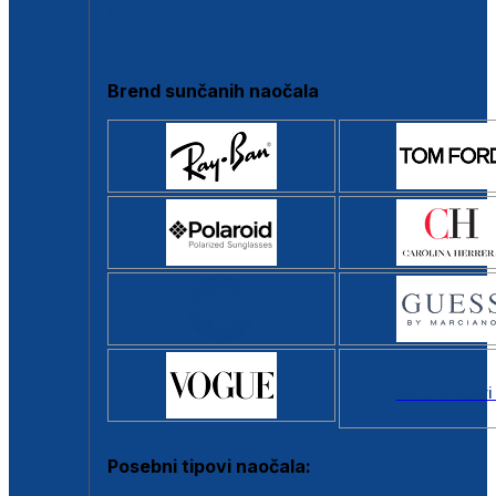
Clip-on
Poluokvir
Brend sunčanih naočala
Svi brendovi
Posebni tipovi naočala: