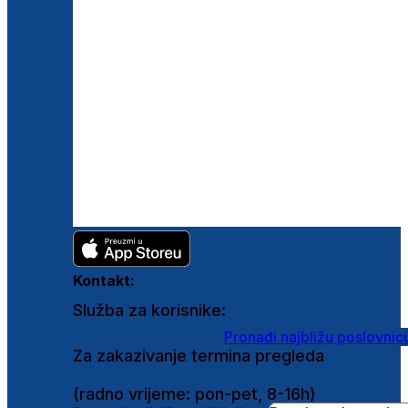
Kontakt:
Služba za korisnike:
shop@ghetaldus.hr
Pronađi najbližu poslovnic
Za zakazivanje termina pregleda
0800 222 025
(radno vrijeme: pon-pet, 8-16h)