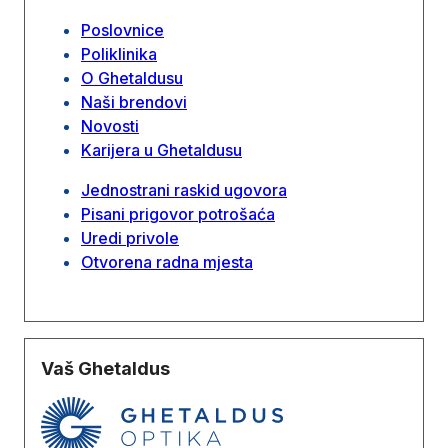
Poslovnice
Poliklinika
O Ghetaldusu
Naši brendovi
Novosti
Karijera u Ghetaldusu
Jednostrani raskid ugovora
Pisani prigovor potrošaća
Uredi privole
Otvorena radna mjesta
Vaš Ghetaldus