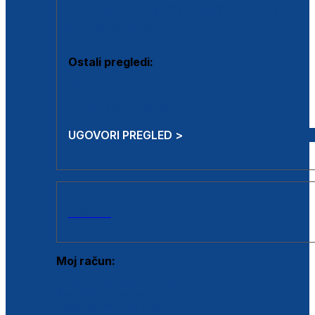
Estetska kirurgija i mali operativni zahvati
Aplikacija botoxa
Ostali pregledi:
Medicina rada
Sistematski pregled
UGOVORI PREGLED >
AKCIJE
Moj račun:
Prijava postojećeg korisnika
Registracija novog korisnika
Zaboravljena lozinka