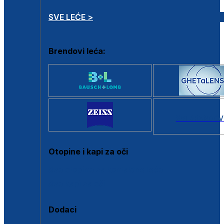
SVE LEĆE >
Brendovi leća:
SVI BRANDOV
Otopine i kapi za oči
Sve otopine za kontaktne leće
Sve kapi za oči
Dodaci