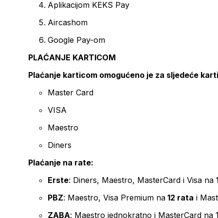
Aplikacijom KEKS Pay
Aircashom
Google Pay-om
PLAĆANJE KARTICOM
Plaćanje karticom omogućeno je za sljedeće kart
Master Card
VISA
Maestro
Diners
Plaćanje na rate:
Erste
: Diners, Maestro, MasterCard i Visa na
PBZ
: Maestro, Visa Premium na
12 rata
i Mas
ZABA
: Maestro jednokratno i MasterCard na 