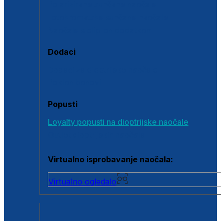
Polarizirane sunčane naočale
Fotokromatske sunčane naočale
Naočale s clip-on dodatkom
Dodaci
Dodaci za dioptrijske naočale
Poklon bonovi
Popusti
Loyalty popusti na dioptrijske naočale
Outlet dioptrijskih naočala
Virtualno isprobavanje naočala:
Virtualno ogledalo