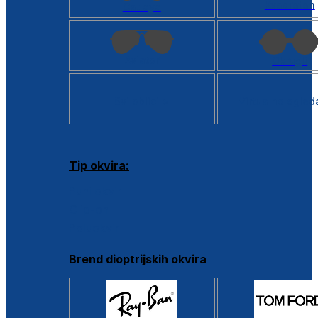
Kvadratan
Cat eye
Aviator
Okrugli
Svi oblici >
Virtualno ogled
Tip okvira:
Puni okvir
Clip-on
Poluokvir
Brend dioptrijskih okvira