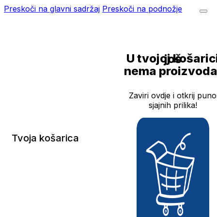
Preskoči na glavni sadržaj
Preskoči na podnožje
U tvojoj košarici još
nema proizvoda
Zaviri ovdje i otkrij puno
sjajnih prilika!
Tvoja košarica