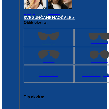
Dječje
Unisex
SVE SUNČANE NAOČALE >
Oblik okvira:
Kvadratan
Cat eye
Aviator
Četvrtasti
Svi oblici >
Virtualno ogled
Tip okvira:
Puni okvir