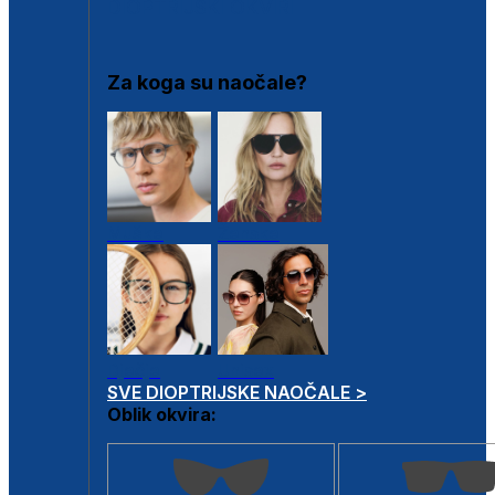
DIOPTRIJSKI OKVIRI
Za koga su naočale?
Muške
Ženske
Dječje
Unisex
SVE DIOPTRIJSKE NAOČALE >
Oblik okvira: