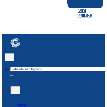
VIDI
PRILIKE
Traži
Prijava