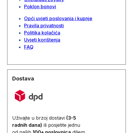
Poklon bonovi
Opći uvjeti poslovanja i kupnje
Pravila privatnosti
Politika kolačića
Uvjeti korištenja
FAQ
Dostava
Uživajte u brzoj dostavi
(3-5
radnih dana)
ili posjetite jednu
od naših
100+ poslovnica
diljem