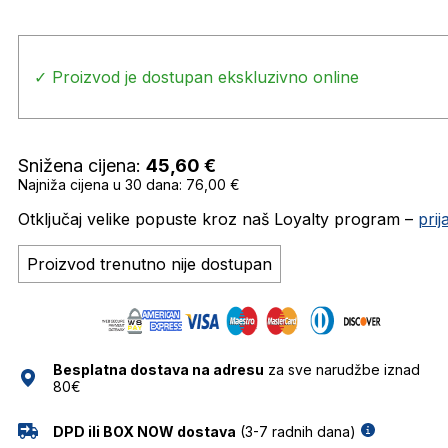
✓ Proizvod je dostupan ekskluzivno online
Snižena cijena:
45,60
€
Najniža cijena u 30 dana: 76,00 €
Otključaj velike popuste kroz naš Loyalty program –
pri
Proizvod trenutno nije dostupan
Besplatna dostava na adresu
za sve narudžbe iznad
80€
DPD ili BOX NOW dostava
(3-7 radnih dana)