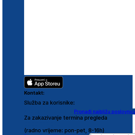
Kontakt:
Služba za korisnike:
shop@ghetaldus.hr
Pronađi najbližu poslovnic
Za zakazivanje termina pregleda
0800 222 025
(radno vrijeme: pon-pet, 8-16h)