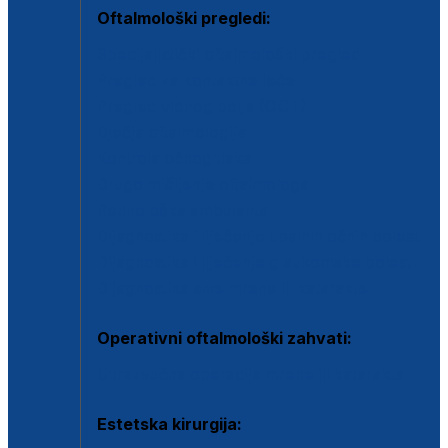
Oftalmološki pregledi:
Specijalistički oftalmološki pregled
Pregled za kontaktne leće
Pregled vidnog polja (OCT)
Dječja oftalmologija
Kontrola očnog tlaka
Drugo mišljenje oftalmologa
Retinološka ambulanta
Dijagnostika i liječenje upalnih očnih bolesti
Dijagnostika i liječenje glaukomske bolesti
Dijagnostika sive mrene ili katarakte
Operativni oftalmološki zahvati:
Ultrazvučna operacija mrene ili katarakta
Estetska kirurgija: