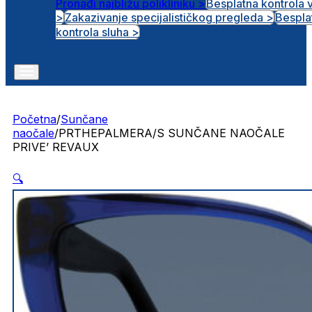
Pronađi najbližu polikliniku >
Besplatna kontrola 
>
Zakazivanje specijalističkog pregleda >
Bespla
Otvorena radna mjesta
kontrola sluha >
Početna
/
Sunčane
naočale
/
PRTHEPALMERA/S SUNČANE NAOČALE
PRIVE’ REVAUX
🔍