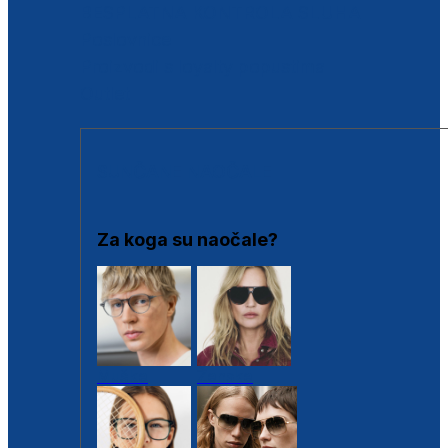
BESPLATNA KONTROLA SLUHA
Poslovnice
Proizvodi s loyalty popustima
Outlet
SUNČANE NAOČALE
Za koga su naočale?
Muške
Ženske