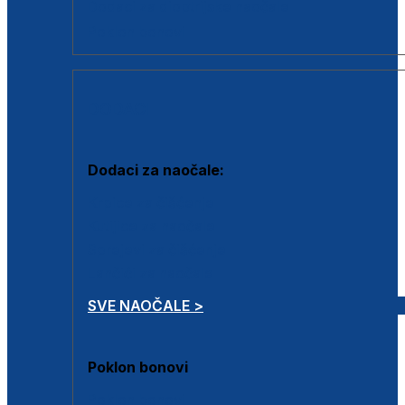
Dodaci za dioptrijske naočale
Poklon bonovi
DODACI
Dodaci za naočale:
Krpice za čišćenje
Kutijice za naočale
Sprejevi za čišćenje
Lančići za naočale
SVE NAOČALE >
Poklon bonovi
Poklon bonovi