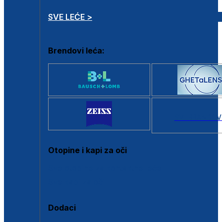
SVE LEĆE >
Brendovi leća:
SVI BRANDOV
Otopine i kapi za oči
Sve otopine za kontaktne leće
Sve kapi za oči
Dodaci