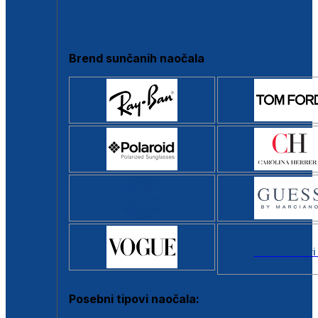
Clip-on
Poluokvir
Brend sunčanih naočala
Svi brendovi
Posebni tipovi naočala: