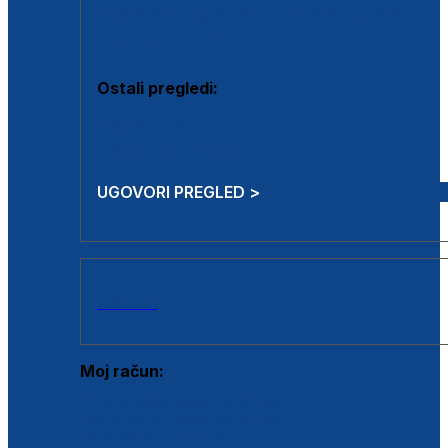
Estetska kirurgija i mali operativni zahvati
Aplikacija botoxa
Ostali pregledi:
Medicina rada
Sistematski pregled
UGOVORI PREGLED >
AKCIJE
Moj račun:
Prijava postojećeg korisnika
Registracija novog korisnika
Zaboravljena lozinka