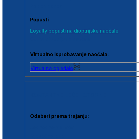
Poklon bonovi
Popusti
Loyalty popusti na dioptrijske naočale
Outlet dioptrijskih naočala
Virtualno isprobavanje naočala:
Virtualno ogledalo
KONTAKTNE LEĆE I OTOPINE
Odaberi prema trajanju:
Jednodnevne leće
Mjesečne leće