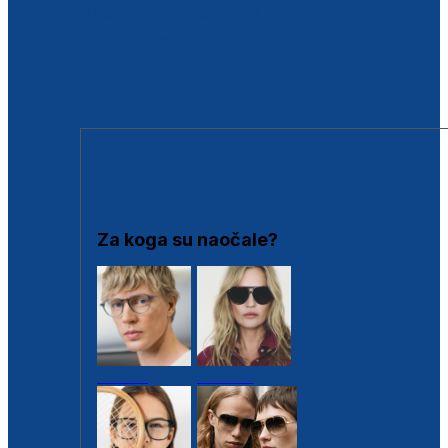
BESPLATNA KONTROLA SLUHA
Poslovnice
Proizvodi s loyalty popustima
Outlet
SUNČANE NAOČALE
Za koga su naočale?
Muške
Ženske