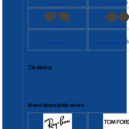
Kvadratan
Cat eye
Aviator
Okrugli
Svi oblici >
Virtualno ogled
Tip okvira:
Puni okvir
Clip-on
Poluokvir
Brend dioptrijskih okvira