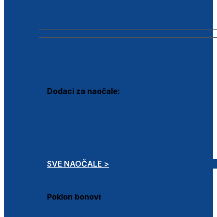
Dodaci za dioptrijske naočale
Poklon bonovi
DODACI
Dodaci za naočale:
Krpice za čišćenje
Kutijice za naočale
Sprejevi za čišćenje
Lančići za naočale
SVE NAOČALE >
Poklon bonovi
Poklon bonovi