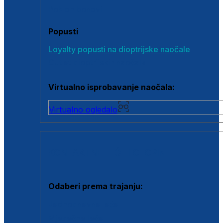
Poklon bonovi
Popusti
Loyalty popusti na dioptrijske naočale
Outlet dioptrijskih naočala
Virtualno isprobavanje naočala:
Virtualno ogledalo
KONTAKTNE LEĆE I OTOPINE
Odaberi prema trajanju:
Jednodnevne leće
Mjesečne leće