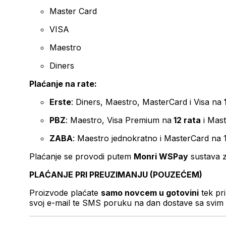
Master Card
VISA
Maestro
Diners
Plaćanje na rate:
Erste
: Diners, Maestro, MasterCard i Visa na
PBZ
: Maestro, Visa Premium na
12 rata
i Mas
ZABA
: Maestro jednokratno i MasterCard na 
Plaćanje se provodi putem
Monri WSPay
sustava z
PLAĆANJE PRI PREUZIMANJU (POUZEĆEM)
Proizvode plaćate
samo novcem u gotovini
tek pr
svoj e-mail te SMS poruku na dan dostave sa svim 