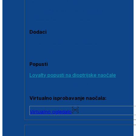
Polarizirane sunčane naočale
Fotokromatske sunčane naočale
Naočale s clip-on dodatkom
Dodaci
Dodaci za dioptrijske naočale
Poklon bonovi
Popusti
Loyalty popusti na dioptrijske naočale
Outlet dioptrijskih naočala
Virtualno isprobavanje naočala:
Virtualno ogledalo