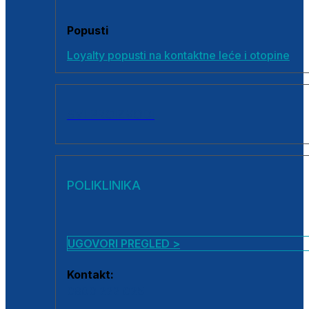
Popusti
Loyalty popusti na kontaktne leće i otopine
SVI PROIZVODI
POLIKLINIKA
UGOVORI PREGLED >
Kontakt:
0800 222 025