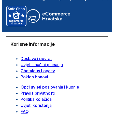
Korisne informacije
Dostava i povrat
Uvjeti i načini plaćanja
Ghetaldus Loyalty
Poklon bonovi
Opći uvjeti poslovanja i kupnje
Pravila privatnosti
Politika kolačića
Uvjeti korištenja
FAQ