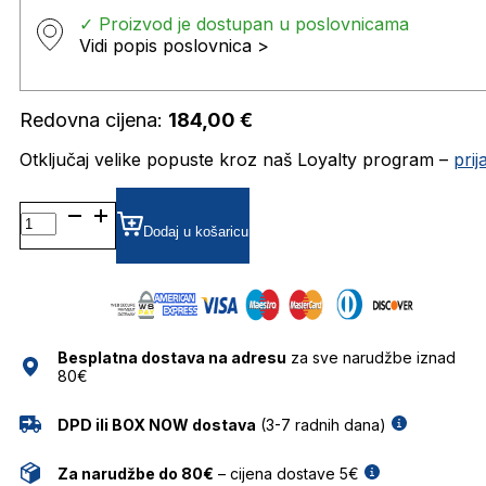
✓ Proizvod je dostupan u poslovnicama
Vidi popis poslovnica >
Redovna cijena:
184,00
€
Otključaj velike popuste kroz naš Loyalty program –
pri
RICO DIOPTRIJSKI
OKVIRI
Dodaj u košaricu
JISCO
količina
Besplatna dostava na adresu
za sve narudžbe iznad
80€
DPD ili BOX NOW dostava
(3-7 radnih dana)
Za narudžbe do 80€
– cijena dostave 5€