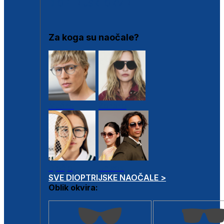
DIOPTRIJSKI OKVIRI
Za koga su naočale?
Muške
Ženske
Dječje
Unisex
SVE DIOPTRIJSKE NAOČALE >
Oblik okvira: