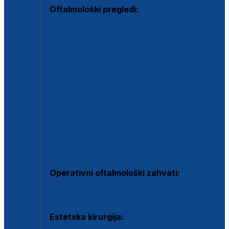
Oftalmološki pregledi:
Specijalistički oftalmološki pregled
Pregled za kontaktne leće
Pregled vidnog polja (OCT)
Dječja oftalmologija
Kontrola očnog tlaka
Drugo mišljenje oftalmologa
Retinološka ambulanta
Dijagnostika i liječenje upalnih očnih bolesti
Dijagnostika i liječenje glaukomske bolesti
Dijagnostika sive mrene ili katarakte
Operativni oftalmološki zahvati:
Ultrazvučna operacija mrene ili katarakta
Estetska kirurgija: