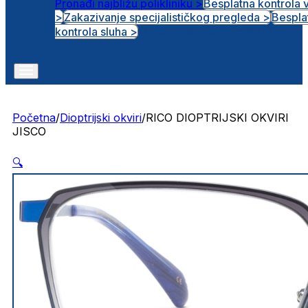
Pronađi najbližu polikliniku >
Besplatna kontrola 
>
Zakazivanje specijalističkog pregleda >
Bespla
Otvorena radna mjesta
kontrola sluha >
Početna
/
Dioptrijski okviri
/
RICO DIOPTRIJSKI OKVIRI
JISCO
🔍