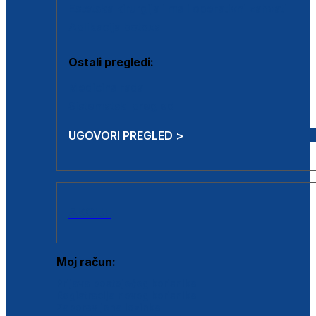
Estetska kirurgija i mali operativni zahvati
Aplikacija botoxa
Ostali pregledi:
Medicina rada
Sistematski pregled
UGOVORI PREGLED >
AKCIJE
Moj račun:
Prijava postojećeg korisnika
Registracija novog korisnika
Zaboravljena lozinka