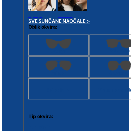
Dječje
Unisex
SVE SUNČANE NAOČALE >
Oblik okvira:
Kvadratan
Cat eye
Aviator
Četvrtasti
Svi oblici >
Virtualno ogled
Tip okvira:
Puni okvir