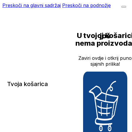
Preskoči na glavni sadržaj
Preskoči na podnožje
U tvojoj košarici još
nema proizvoda
Zaviri ovdje i otkrij puno
sjajnih prilika!
Tvoja košarica