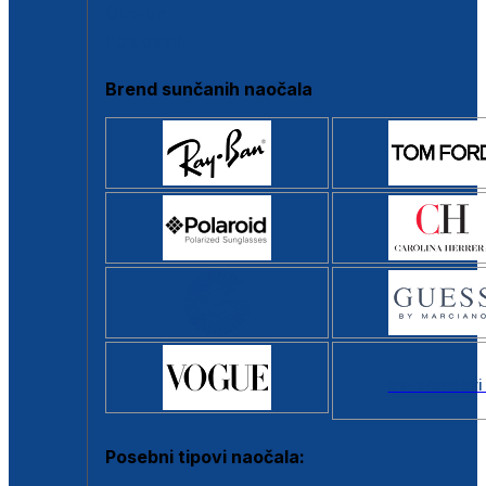
Clip-on
Poluokvir
Brend sunčanih naočala
Svi brendovi
Posebni tipovi naočala: