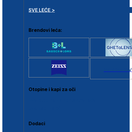
SVE LEĆE >
Brendovi leća:
SVI BRANDOV
Otopine i kapi za oči
Sve otopine za kontaktne leće
Sve kapi za oči
Dodaci