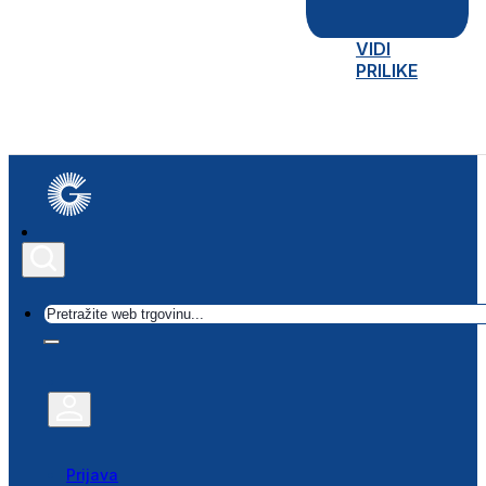
VIDI
PRILIKE
Traži
Prijava