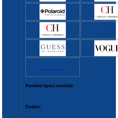
Svi brendovi >
Posebni tipovi naočala:
Okviri s clip-on dodatkom
Dodaci
Dodaci za dioptrijske naočale