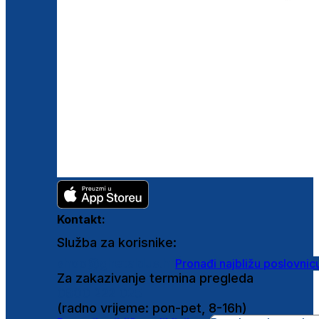
Kontakt:
Služba za korisnike:
shop@ghetaldus.hr
Pronađi najbližu poslovnic
Za zakazivanje termina pregleda
0800 222 025
(radno vrijeme: pon-pet, 8-16h)