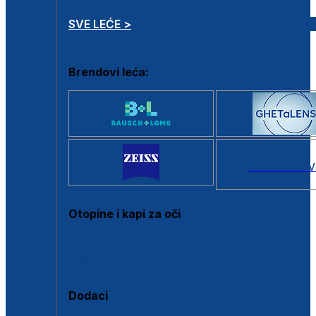
SVE LEĆE >
Brendovi leća:
SVI BRANDOV
Otopine i kapi za oči
Sve otopine za kontaktne leće
Sve kapi za oči
Dodaci