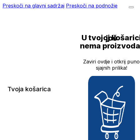
Preskoči na glavni sadržaj
Preskoči na podnožje
U tvojoj košarici još
nema proizvoda
Zaviri ovdje i otkrij puno
sjajnih prilika!
Tvoja košarica