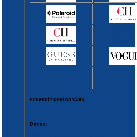
Svi brendovi >
Posebni tipovi naočala:
Okviri s clip-on dodatkom
Dodaci
Dodaci za dioptrijske naočale