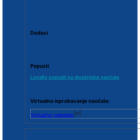
Polarizirane sunčane naočale
Fotokromatske sunčane naočale
Naočale s clip-on dodatkom
Dodaci
Dodaci za dioptrijske naočale
Poklon bonovi
Popusti
Loyalty popusti na dioptrijske naočale
Outlet dioptrijskih naočala
Virtualno isprobavanje naočala:
Virtualno ogledalo