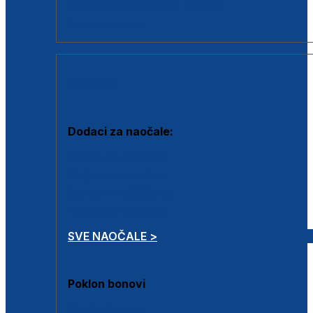
Dodaci za dioptrijske naočale
Poklon bonovi
DODACI
Dodaci za naočale:
Krpice za čišćenje
Kutijice za naočale
Sprejevi za čišćenje
Lančići za naočale
SVE NAOČALE >
Poklon bonovi
Poklon bonovi