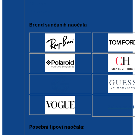
Clip-on
Poluokvir
Brend sunčanih naočala
Svi brendovi
Posebni tipovi naočala: