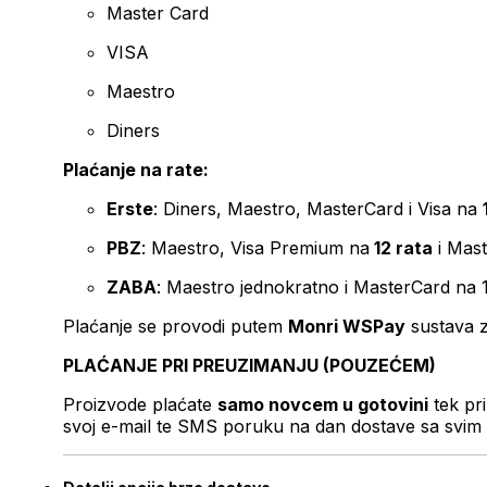
Master Card
VISA
Maestro
Diners
Plaćanje na rate:
Erste
: Diners, Maestro, MasterCard i Visa na
PBZ
: Maestro, Visa Premium na
12 rata
i Mas
ZABA
: Maestro jednokratno i MasterCard na 
Plaćanje se provodi putem
Monri WSPay
sustava z
PLAĆANJE PRI PREUZIMANJU (POUZEĆEM)
Proizvode plaćate
samo novcem u gotovini
tek pr
svoj e-mail te SMS poruku na dan dostave sa svim 