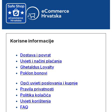
Korisne informacije
Dostava i povrat
Uvjeti i načini plaćanja
Ghetaldus Loyalty
Poklon bonovi
Opći uvjeti poslovanja i kupnje
Pravila privatnosti
Politika kolačića
Uvjeti korištenja
FAQ