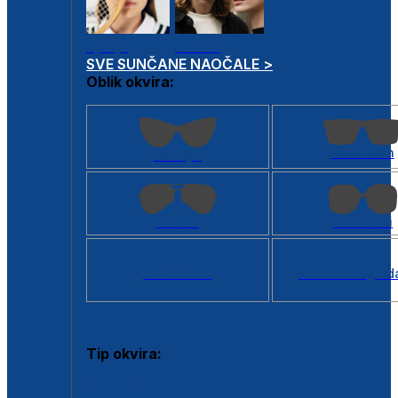
Dječje
Unisex
SVE SUNČANE NAOČALE >
Oblik okvira:
Kvadratan
Cat eye
Aviator
Četvrtasti
Svi oblici >
Virtualno ogled
Tip okvira:
Puni okvir