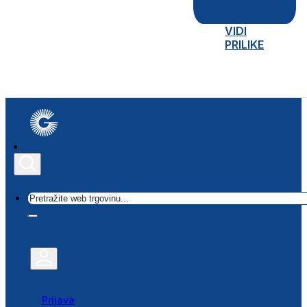
VIDI
PRILIKE
Traži
Prijava