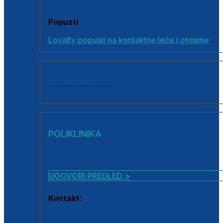
Popusti
Loyalty popusti na kontaktne leće i otopine
SVI PROIZVODI
POLIKLINIKA
UGOVORI PREGLED >
Kontakt:
0800 222 025