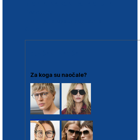
BESPLATNA KONTROLA SLUHA
Poslovnice
Proizvodi s loyalty popustima
Outlet
SUNČANE NAOČALE
Za koga su naočale?
Muške
Ženske