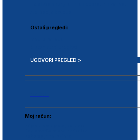
Estetska kirurgija i mali operativni zahvati
Aplikacija botoxa
Ostali pregledi:
Medicina rada
Sistematski pregled
UGOVORI PREGLED >
AKCIJE
Moj račun:
Prijava postojećeg korisnika
Registracija novog korisnika
Zaboravljena lozinka