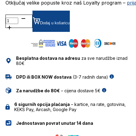
Otključaj velike popuste kroz naš Loyalty program –
pri
T9152
POLARIZIRANE SUNČANE
Dodaj u košaricu
NAOČALE
T-
CHARGE
količina
Besplatna dostava na adresu
za sve narudžbe iznad
80€
DPD ili BOX NOW dostava
(3-7 radnih dana)
Za narudžbe do 80€
– cijena dostave 5€
6 sigurnih opcija plaćanja
– kartice, na rate, gotovina,
KEKS Pay, Aircash, Google Pay
Jednostavan povrat unutar 14 dana