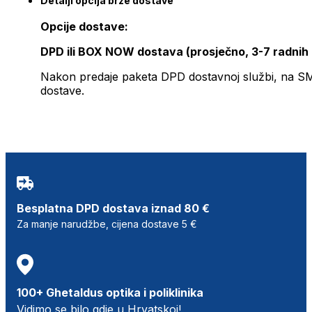
Detalji opcija brze dostave
Opcije dostave:
DPD ili BOX NOW dostava (prosječno, 3-7 radnih
Nakon predaje paketa DPD dostavnoj službi, na SMS 
dostave.
Besplatna DPD dostava iznad 80 €
Za manje narudžbe, cijena dostave 5 €
100+ Ghetaldus optika i poliklinika
Vidimo se bilo gdje u Hrvatskoj!