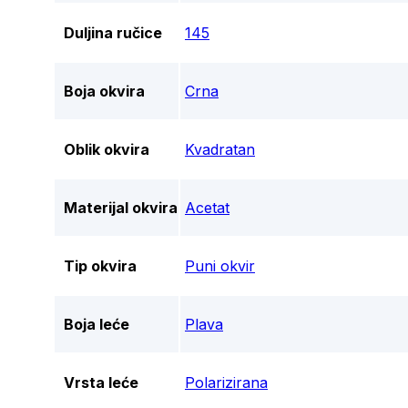
Duljina ručice
145
Boja okvira
Crna
Oblik okvira
Kvadratan
Materijal okvira
Acetat
Tip okvira
Puni okvir
Boja leće
Plava
Vrsta leće
Polarizirana