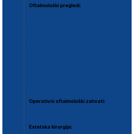
Oftalmološki pregledi:
Specijalistički oftalmološki pregled
Pregled za kontaktne leće
Pregled vidnog polja (OCT)
Dječja oftalmologija
Kontrola očnog tlaka
Drugo mišljenje oftalmologa
Retinološka ambulanta
Dijagnostika i liječenje upalnih očnih bolesti
Dijagnostika i liječenje glaukomske bolesti
Dijagnostika sive mrene ili katarakte
Operativni oftalmološki zahvati:
Ultrazvučna operacija mrene ili katarakta
Estetska kirurgija: