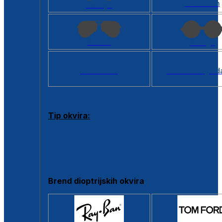
Kvadratan
Cat eye
Aviator
Okrugli
Svi oblici >
Virtualno ogled
Tip okvira:
Puni okvir
Clip-on
Poluokvir
Brend dioptrijskih okvira