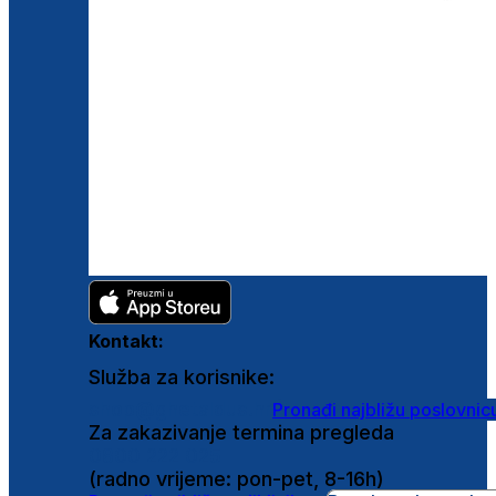
Kontakt:
Služba za korisnike:
shop@ghetaldus.hr
Pronađi najbližu poslovnic
Za zakazivanje termina pregleda
0800 222 025
(radno vrijeme: pon-pet, 8-16h)