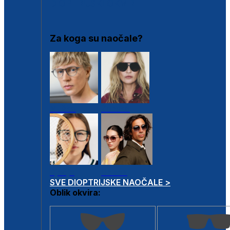
DIOPTRIJSKI OKVIRI
Za koga su naočale?
Muške
Ženske
Dječje
Unisex
SVE DIOPTRIJSKE NAOČALE >
Oblik okvira: