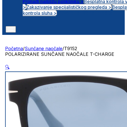
Pronađi najbližu polikliniku >
Besplatna kontrola 
>
Zakazivanje specijalističkog pregleda >
Bespla
Otvorena radna mjesta
kontrola sluha >
Početna
/
Sunčane naočale
/
T9152
POLARIZIRANE SUNČANE NAOČALE T-CHARGE
🔍