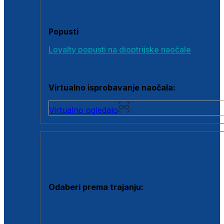
Poklon bonovi
Popusti
Loyalty popusti na dioptrijske naočale
Outlet dioptrijskih naočala
Virtualno isprobavanje naočala:
Virtualno ogledalo
KONTAKTNE LEĆE I OTOPINE
Odaberi prema trajanju:
Jednodnevne leće
Mjesečne leće