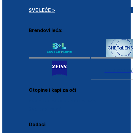
SVE LEĆE >
Brendovi leća:
SVI BRANDOV
Otopine i kapi za oči
Sve otopine za kontaktne leće
Sve kapi za oči
Dodaci