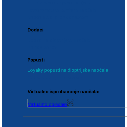
Polarizirane sunčane naočale
Fotokromatske sunčane naočale
Naočale s clip-on dodatkom
Dodaci
Dodaci za dioptrijske naočale
Poklon bonovi
Popusti
Loyalty popusti na dioptrijske naočale
Outlet dioptrijskih naočala
Virtualno isprobavanje naočala:
Virtualno ogledalo