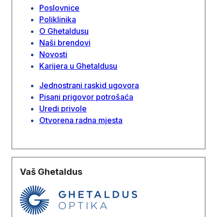
Poslovnice
Poliklinika
O Ghetaldusu
Naši brendovi
Novosti
Karijera u Ghetaldusu
Jednostrani raskid ugovora
Pisani prigovor potrošaća
Uredi privole
Otvorena radna mjesta
Vaš Ghetaldus