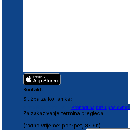
Kontakt:
Služba za korisnike:
shop@ghetaldus.hr
Pronađi najbližu poslovnic
Za zakazivanje termina pregleda
0800 222 025
(radno vrijeme: pon-pet, 8-16h)