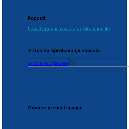
Poklon bonovi
Popusti
Loyalty popusti na dioptrijske naočale
Outlet dioptrijskih naočala
Virtualno isprobavanje naočala:
Virtualno ogledalo
KONTAKTNE LEĆE I OTOPINE
Odaberi prema trajanju:
Jednodnevne leće
Mjesečne leće