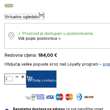
održivo
Virtualno ogledalo
✓ Proizvod je dostupan u poslovnicama
Vidi popis poslovnica >
Redovna cijena:
184,00
€
Otključaj velike popuste kroz naš Loyalty program –
pri
TB1744 DIOPTRIJSKI
OKVIRI
Dodaj u košaricu
TIMBERLAND
količina
Besplatna dostava na adresu
za sve narudžbe iznad