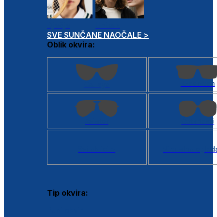
Dječje
Unisex
SVE SUNČANE NAOČALE >
Oblik okvira:
Kvadratan
Cat eye
Aviator
Četvrtasti
Svi oblici >
Virtualno ogled
Tip okvira:
Puni okvir