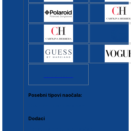
Svi brendovi >
Posebni tipovi naočala:
Okviri s clip-on dodatkom
Dodaci
Dodaci za dioptrijske naočale