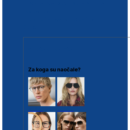
BESPLATNA KONTROLA SLUHA
Poslovnice
Proizvodi s loyalty popustima
Outlet
SUNČANE NAOČALE
Za koga su naočale?
Muške
Ženske