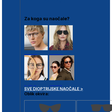
DIOPTRIJSKI OKVIRI
Za koga su naočale?
Muške
Ženske
Dječje
Unisex
SVE DIOPTRIJSKE NAOČALE >
Oblik okvira: