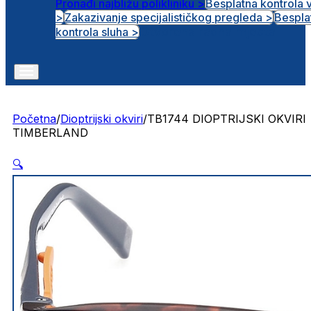
Pronađi najbližu polikliniku >
Besplatna kontrola 
>
Zakazivanje specijalističkog pregleda >
Bespla
Otvorena radna mjesta
kontrola sluha >
Početna
/
Dioptrijski okviri
/
TB1744 DIOPTRIJSKI OKVIRI
TIMBERLAND
🔍