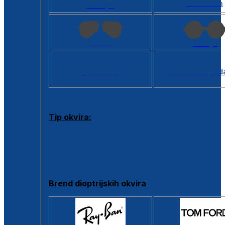
Kvadratan
Cat eye
Aviator
Okrugli
Svi oblici >
Virtualno ogled
Tip okvira:
Puni okvir
Clip-on
Poluokvir
Brend dioptrijskih okvira