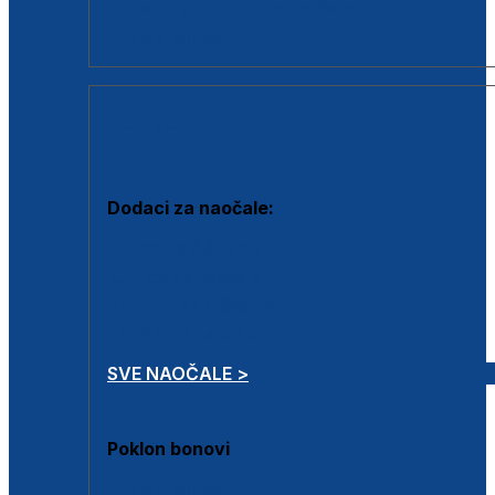
Dodaci za dioptrijske naočale
Poklon bonovi
DODACI
Dodaci za naočale:
Krpice za čišćenje
Kutijice za naočale
Sprejevi za čišćenje
Lančići za naočale
SVE NAOČALE >
Poklon bonovi
Poklon bonovi