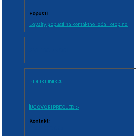
Popusti
Loyalty popusti na kontaktne leće i otopine
SVI PROIZVODI
POLIKLINIKA
UGOVORI PREGLED >
Kontakt:
0800 222 025