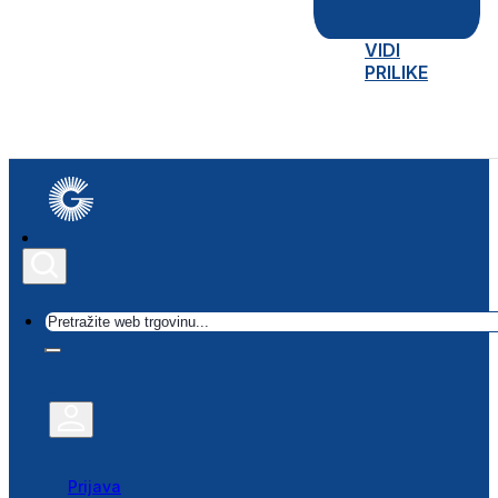
VIDI
PRILIKE
Traži
Prijava