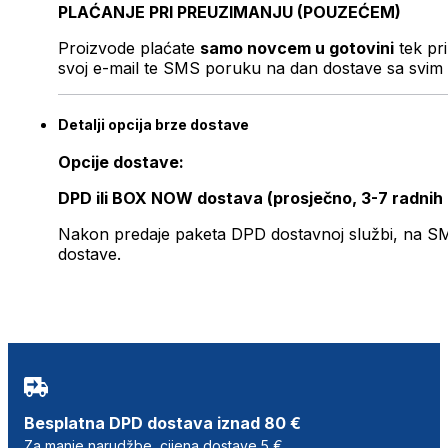
PLAĆANJE PRI PREUZIMANJU (POUZEĆEM)
Proizvode plaćate
samo novcem u gotovini
tek pr
svoj e-mail te SMS poruku na dan dostave sa svim 
Detalji opcija brze dostave
Opcije dostave:
DPD ili BOX NOW dostava (prosječno, 3-7 radnih
Nakon predaje paketa DPD dostavnoj službi, na SMS 
dostave.
Besplatna DPD dostava iznad 80 €
Za manje narudžbe, cijena dostave 5 €