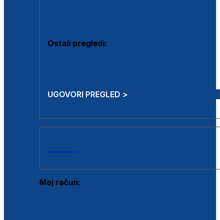
Estetska kirurgija i mali operativni zahvati
Aplikacija botoxa
Ostali pregledi:
Medicina rada
Sistematski pregled
UGOVORI PREGLED >
AKCIJE
Moj račun:
Prijava postojećeg korisnika
Registracija novog korisnika
Zaboravljena lozinka