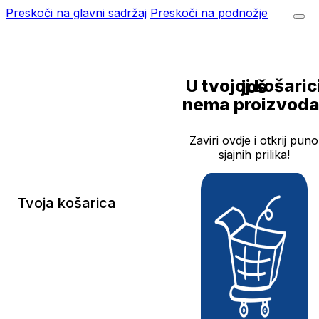
Preskoči na glavni sadržaj
Preskoči na podnožje
U tvojoj košarici još
nema proizvoda
Zaviri ovdje i otkrij puno
sjajnih prilika!
Tvoja košarica