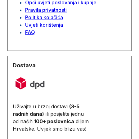
Opći uvjeti poslovanja i kupnje
Pravila privatnosti
Politika kolačića
Uvjeti korištenja
FAQ
Dostava
Uživajte u brzoj dostavi
(3-5
radnih dana)
ili posjetite jednu
od naših
100+ poslovnica
diljem
Hrvatske. Uvijek smo blizu vas!