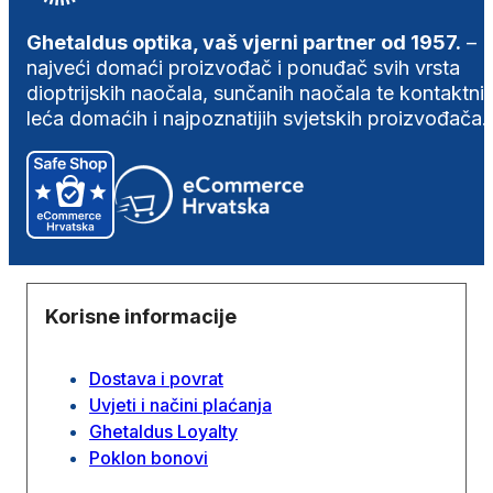
Ghetaldus optika, vaš vjerni partner od 1957.
–
najveći domaći proizvođač i ponuđač svih vrsta
dioptrijskih naočala, sunčanih naočala te kontaktni
leća domaćih i najpoznatijih svjetskih proizvođača.
Korisne informacije
Dostava i povrat
Uvjeti i načini plaćanja
Ghetaldus Loyalty
Poklon bonovi