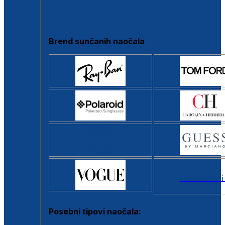
Clip-on
Poluokvir
Brend sunčanih naočala
Svi brendovi
Posebni tipovi naočala: