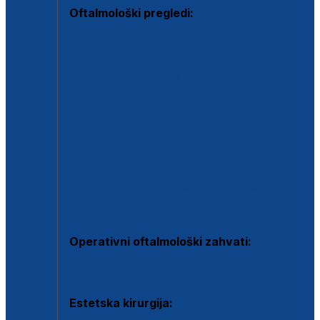
Oftalmološki pregledi:
Specijalistički oftalmološki pregled
Pregled za kontaktne leće
Pregled vidnog polja (OCT)
Dječja oftalmologija
Kontrola očnog tlaka
Drugo mišljenje oftalmologa
Retinološka ambulanta
Dijagnostika i liječenje upalnih očnih bolesti
Dijagnostika i liječenje glaukomske bolesti
Dijagnostika sive mrene ili katarakte
Operativni oftalmološki zahvati:
Ultrazvučna operacija mrene ili katarakta
Estetska kirurgija: