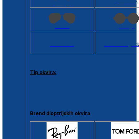
Kvadratan
Cat eye
Aviator
Okrugli
Svi oblici >
Virtualno ogled
Tip okvira:
Puni okvir
Clip-on
Poluokvir
Brend dioptrijskih okvira