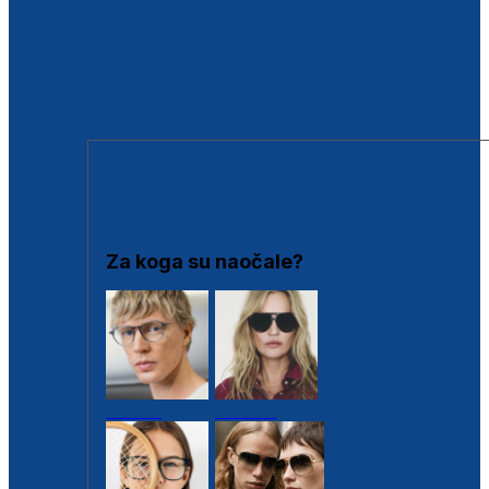
BESPLATNA KONTROLA SLUHA
Poslovnice
Proizvodi s loyalty popustima
Outlet
SUNČANE NAOČALE
Za koga su naočale?
Muške
Ženske