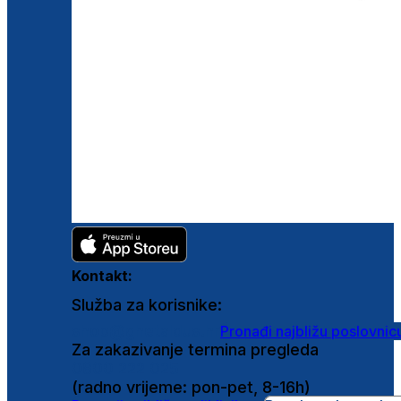
Kontakt:
Služba za korisnike:
shop@ghetaldus.hr
Pronađi najbližu poslovnic
Za zakazivanje termina pregleda
0800 222 025
(radno vrijeme: pon-pet, 8-16h)