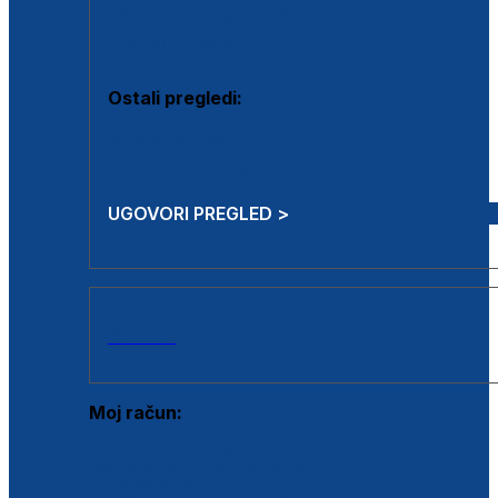
Estetska kirurgija i mali operativni zahvati
Aplikacija botoxa
Ostali pregledi:
Medicina rada
Sistematski pregled
UGOVORI PREGLED >
AKCIJE
Moj račun:
Prijava postojećeg korisnika
Registracija novog korisnika
Zaboravljena lozinka