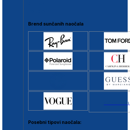
Clip-on
Poluokvir
Brend sunčanih naočala
Svi brendovi
Posebni tipovi naočala: