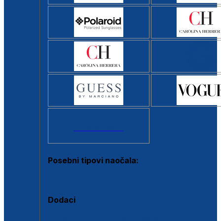
Svi brendovi >
Posebni tipovi naočala:
Okviri s clip-on dodatkom
Dodaci
Dodaci za dioptrijske naočale