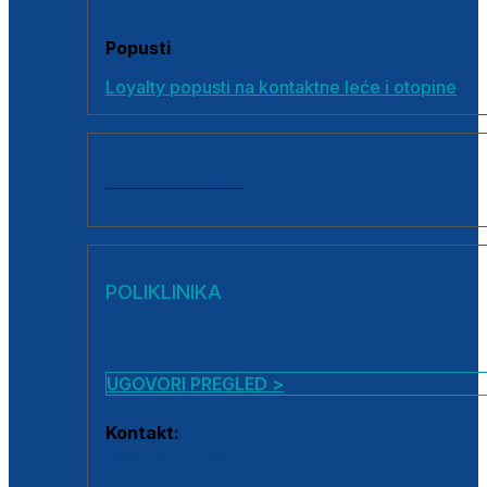
Popusti
Loyalty popusti na kontaktne leće i otopine
SVI PROIZVODI
POLIKLINIKA
UGOVORI PREGLED >
Kontakt:
0800 222 025