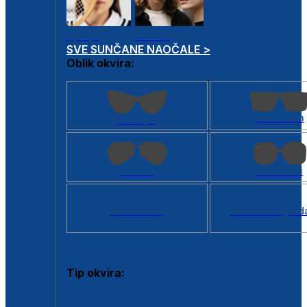
Dječje
Unisex
SVE SUNČANE NAOČALE >
Oblik okvira:
Kvadratan
Cat eye
Aviator
Četvrtasti
Svi oblici >
Virtualno ogled
Tip okvira:
Puni okvir