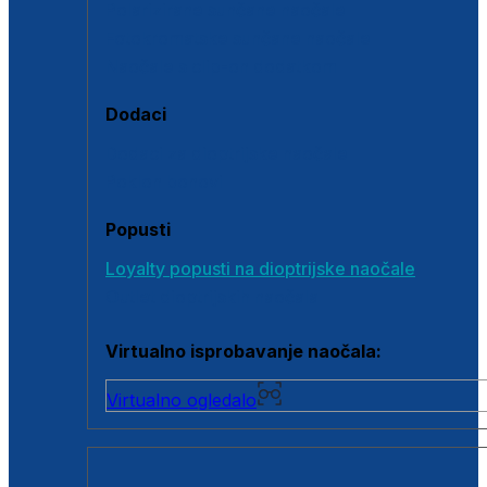
Polarizirane sunčane naočale
Fotokromatske sunčane naočale
Naočale s clip-on dodatkom
Dodaci
Dodaci za dioptrijske naočale
Poklon bonovi
Popusti
Loyalty popusti na dioptrijske naočale
Outlet dioptrijskih naočala
Virtualno isprobavanje naočala:
Virtualno ogledalo