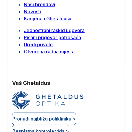
Naši brendovi
Novosti
Karijera u Ghetaldusu
Jednostrani raskid ugovora
Pisani prigovor potrošaća
Uredi privole
Otvorena radna mjesta
Vaš Ghetaldus
Pronađi najbližu polikliniku >
Besplatna kontrola vida >