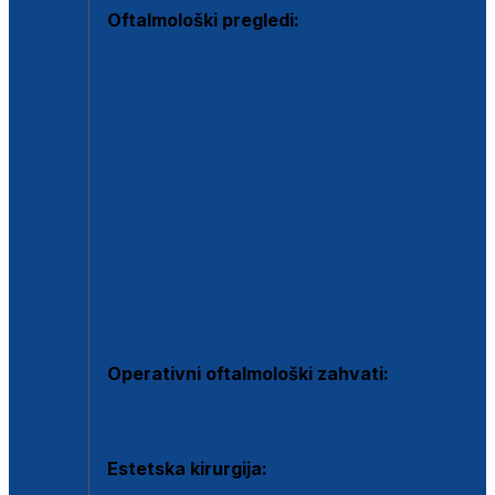
Oftalmološki pregledi:
Specijalistički oftalmološki pregled
Pregled za kontaktne leće
Pregled vidnog polja (OCT)
Dječja oftalmologija
Kontrola očnog tlaka
Drugo mišljenje oftalmologa
Retinološka ambulanta
Dijagnostika i liječenje upalnih očnih bolesti
Dijagnostika i liječenje glaukomske bolesti
Dijagnostika sive mrene ili katarakte
Operativni oftalmološki zahvati:
Ultrazvučna operacija mrene ili katarakta
Estetska kirurgija: