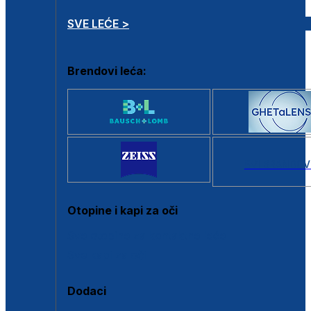
SVE LEĆE >
Brendovi leća:
SVI BRANDOV
Otopine i kapi za oči
Sve otopine za kontaktne leće
Sve kapi za oči
Dodaci