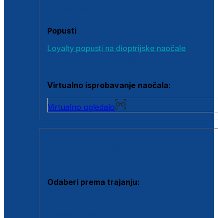
Poklon bonovi
Popusti
Loyalty popusti na dioptrijske naočale
Outlet dioptrijskih naočala
Virtualno isprobavanje naočala:
Virtualno ogledalo
KONTAKTNE LEĆE I OTOPINE
Odaberi prema trajanju:
Jednodnevne leće
Mjesečne leće