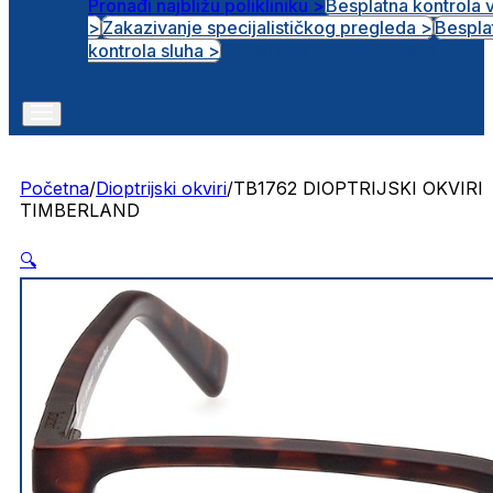
Pronađi najbližu polikliniku >
Besplatna kontrola 
>
Zakazivanje specijalističkog pregleda >
Bespla
Otvorena radna mjesta
kontrola sluha >
Početna
/
Dioptrijski okviri
/
TB1762 DIOPTRIJSKI OKVIRI
TIMBERLAND
🔍