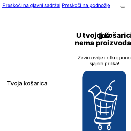
Preskoči na glavni sadržaj
Preskoči na podnožje
U tvojoj košarici još
nema proizvoda
Zaviri ovdje i otkrij puno
sjajnih prilika!
Tvoja košarica