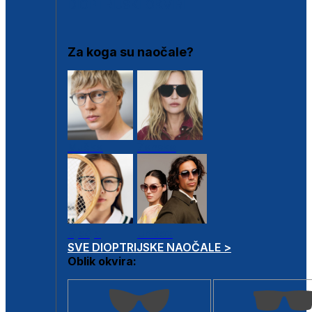
DIOPTRIJSKI OKVIRI
Za koga su naočale?
Muške
Ženske
Dječje
Unisex
SVE DIOPTRIJSKE NAOČALE >
Oblik okvira: