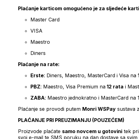
Plaćanje karticom omogućeno je za sljedeće kart
Master Card
VISA
Maestro
Diners
Plaćanje na rate:
Erste
: Diners, Maestro, MasterCard i Visa na
PBZ
: Maestro, Visa Premium na
12 rata
i Mas
ZABA
: Maestro jednokratno i MasterCard na 
Plaćanje se provodi putem
Monri WSPay
sustava z
PLAĆANJE PRI PREUZIMANJU (POUZEĆEM)
Proizvode plaćate
samo novcem u gotovini
tek pr
svoj e-mail te SMS poruku na dan dostave sa svim 