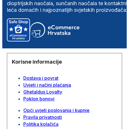
dioptrijskih naočala, sunčanih naočala te kontaktni
leća domaćih i najpoznatijih svjetskih proizvođača.
Korisne informacije
Dostava i povrat
Uvjeti i načini plaćanja
Ghetaldus Loyalty
Poklon bonovi
Opći uvjeti poslovanja i kupnje
Pravila privatnosti
Politika kolačića