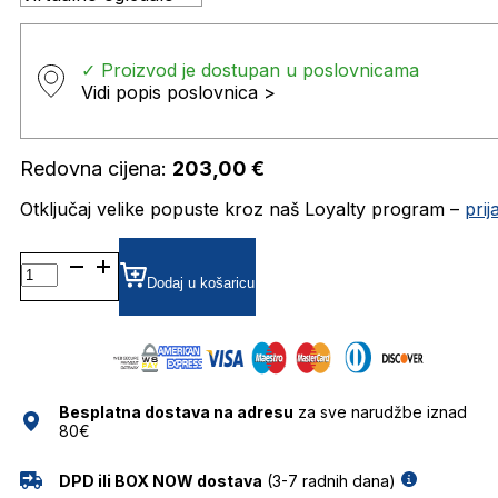
✓ Proizvod je dostupan u poslovnicama
Vidi popis poslovnica >
Redovna cijena:
203,00
€
Otključaj velike popuste kroz naš Loyalty program –
pri
TB1762 DIOPTRIJSKI
OKVIRI
Dodaj u košaricu
TIMBERLAND
količina
Besplatna dostava na adresu
za sve narudžbe iznad
80€
DPD ili BOX NOW dostava
(3-7 radnih dana)