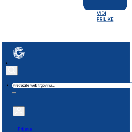
VIDI
PRILIKE
Traži
Prijava