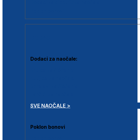
Dodaci za dioptrijske naočale
Poklon bonovi
DODACI
Dodaci za naočale:
Krpice za čišćenje
Kutijice za naočale
Sprejevi za čišćenje
Lančići za naočale
SVE NAOČALE >
Poklon bonovi
Poklon bonovi