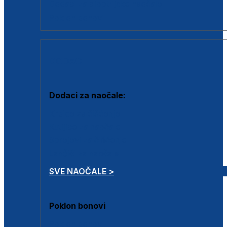
Dodaci za dioptrijske naočale
Poklon bonovi
DODACI
Dodaci za naočale:
Krpice za čišćenje
Kutijice za naočale
Sprejevi za čišćenje
Lančići za naočale
SVE NAOČALE >
Poklon bonovi
Poklon bonovi