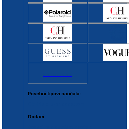
Svi brendovi >
Posebni tipovi naočala:
Okviri s clip-on dodatkom
Dodaci
Dodaci za dioptrijske naočale