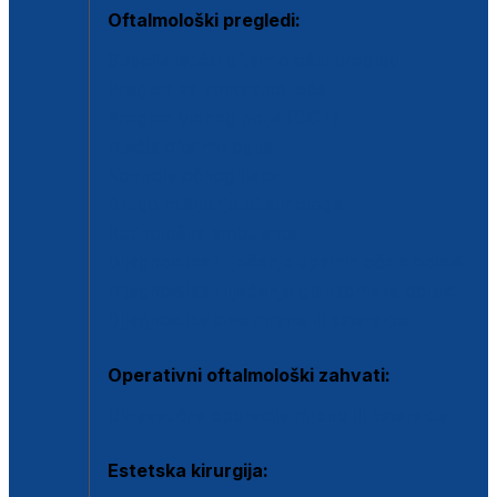
Oftalmološki pregledi:
Specijalistički oftalmološki pregled
Pregled za kontaktne leće
Pregled vidnog polja (OCT)
Dječja oftalmologija
Kontrola očnog tlaka
Drugo mišljenje oftalmologa
Retinološka ambulanta
Dijagnostika i liječenje upalnih očnih bolesti
Dijagnostika i liječenje glaukomske bolesti
Dijagnostika sive mrene ili katarakte
Operativni oftalmološki zahvati:
Ultrazvučna operacija mrene ili katarakta
Estetska kirurgija: