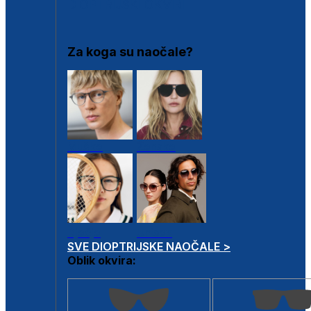
DIOPTRIJSKI OKVIRI
Za koga su naočale?
Muške
Ženske
Dječje
Unisex
SVE DIOPTRIJSKE NAOČALE >
Oblik okvira: