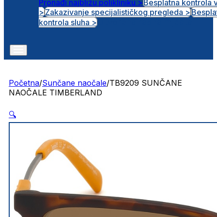
Pronađi najbližu polikliniku >
Besplatna kontrola 
>
Zakazivanje specijalističkog pregleda >
Bespla
Otvorena radna mjesta
kontrola sluha >
Početna
/
Sunčane naočale
/
TB9209 SUNČANE
NAOČALE TIMBERLAND
🔍