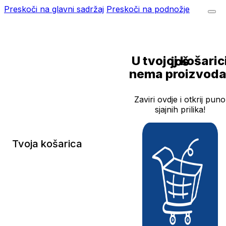
Preskoči na glavni sadržaj
Preskoči na podnožje
U tvojoj košarici još
nema proizvoda
Zaviri ovdje i otkrij puno
sjajnih prilika!
Tvoja košarica