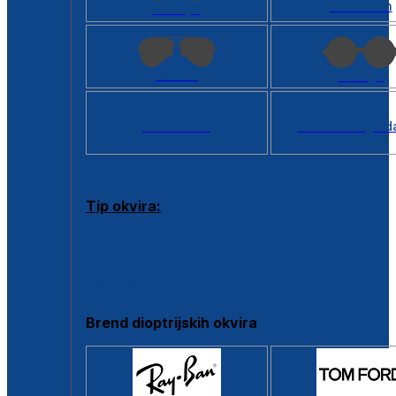
Kvadratan
Cat eye
Aviator
Okrugli
Svi oblici >
Virtualno ogled
Tip okvira:
Puni okvir
Clip-on
Poluokvir
Brend dioptrijskih okvira