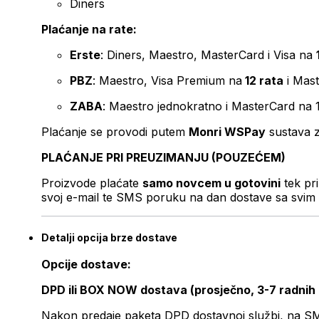
Diners
Plaćanje na rate:
Erste
: Diners, Maestro, MasterCard i Visa na
PBZ
: Maestro, Visa Premium na
12 rata
i Mas
ZABA
: Maestro jednokratno i MasterCard na 
Plaćanje se provodi putem
Monri WSPay
sustava z
PLAĆANJE PRI PREUZIMANJU (POUZEĆEM)
Proizvode plaćate
samo novcem u gotovini
tek pr
svoj e-mail te SMS poruku na dan dostave sa svim 
Detalji opcija brze dostave
Opcije dostave:
DPD ili BOX NOW dostava (prosječno, 3-7 radnih
Nakon predaje paketa DPD dostavnoj službi, na SMS 