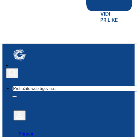
VIDI
PRILIKE
Traži
Prijava