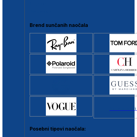
Clip-on
Poluokvir
Brend sunčanih naočala
Svi brendovi
Posebni tipovi naočala: