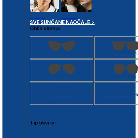
Dječje
Unisex
SVE SUNČANE NAOČALE >
Oblik okvira:
Kvadratan
Cat eye
Aviator
Četvrtasti
Svi oblici >
Virtualno ogled
Tip okvira:
Puni okvir