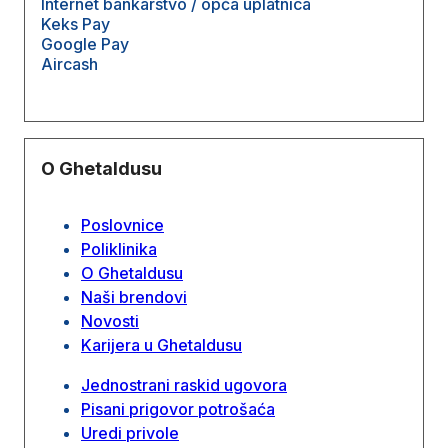
Internet bankarstvo / opća uplatnica
Keks Pay
Google Pay
Aircash
O Ghetaldusu
Poslovnice
Poliklinika
O Ghetaldusu
Naši brendovi
Novosti
Karijera u Ghetaldusu
Jednostrani raskid ugovora
Pisani prigovor potrošaća
Uredi privole