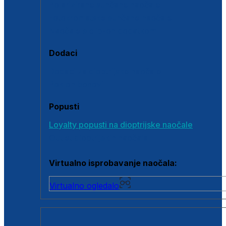
Polarizirane sunčane naočale
Fotokromatske sunčane naočale
Naočale s clip-on dodatkom
Dodaci
Dodaci za dioptrijske naočale
Poklon bonovi
Popusti
Loyalty popusti na dioptrijske naočale
Outlet dioptrijskih naočala
Virtualno isprobavanje naočala:
Virtualno ogledalo