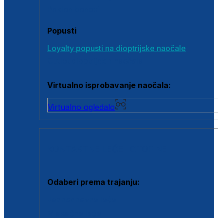
Poklon bonovi
Popusti
Loyalty popusti na dioptrijske naočale
Outlet dioptrijskih naočala
Virtualno isprobavanje naočala:
Virtualno ogledalo
KONTAKTNE LEĆE I OTOPINE
Odaberi prema trajanju:
Jednodnevne leće
Mjesečne leće