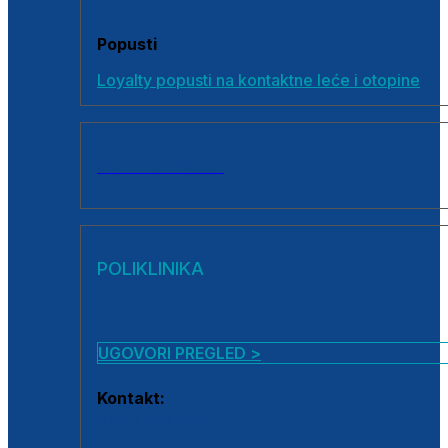
Popusti
Loyalty popusti na kontaktne leće i otopine
SVI PROIZVODI
POLIKLINIKA
UGOVORI PREGLED >
Kontakt:
0800 222 025