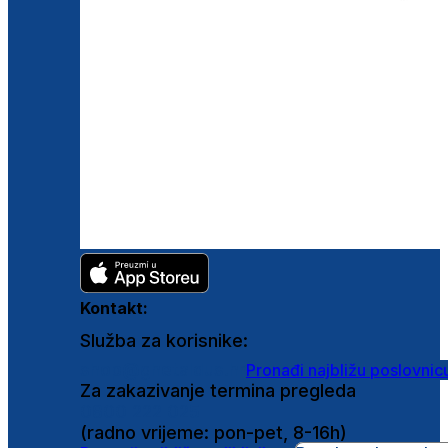
Kontakt:
Služba za korisnike:
shop@ghetaldus.hr
Pronađi najbližu poslovnic
Za zakazivanje termina pregleda
0800 222 025
(radno vrijeme: pon-pet, 8-16h)