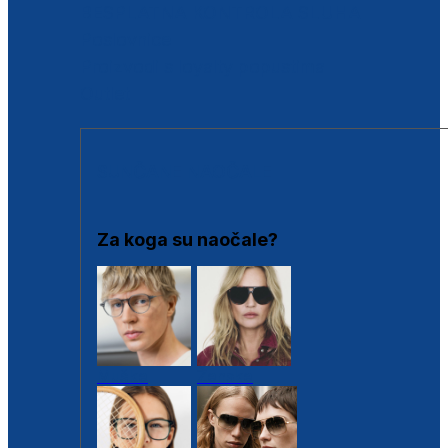
BESPLATNA KONTROLA SLUHA
Poslovnice
Proizvodi s loyalty popustima
Outlet
SUNČANE NAOČALE
Za koga su naočale?
Muške
Ženske