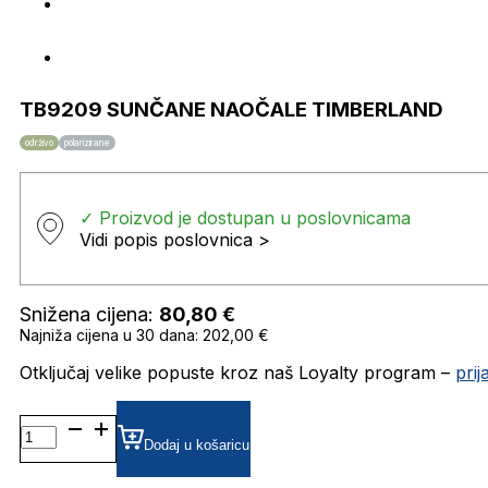
TB9209 SUNČANE NAOČALE TIMBERLAND
održivo
polarizirane
✓ Proizvod je dostupan u poslovnicama
Vidi popis poslovnica >
Snižena cijena:
80,80
€
Najniža cijena u 30 dana: 202,00 €
Otključaj velike popuste kroz naš Loyalty program –
pri
TB9209 SUNČANE
NAOČALE
Dodaj u košaricu
TIMBERLAND