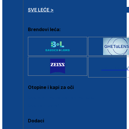
SVE LEĆE >
Brendovi leća:
SVI BRANDOV
Otopine i kapi za oči
Sve otopine za kontaktne leće
Sve kapi za oči
Dodaci