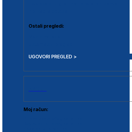
Estetska kirurgija i mali operativni zahvati
Aplikacija botoxa
Ostali pregledi:
Medicina rada
Sistematski pregled
UGOVORI PREGLED >
AKCIJE
Moj račun:
Prijava postojećeg korisnika
Registracija novog korisnika
Zaboravljena lozinka