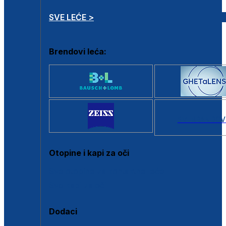
SVE LEĆE >
Brendovi leća:
SVI BRANDOV
Otopine i kapi za oči
Sve otopine za kontaktne leće
Sve kapi za oči
Dodaci