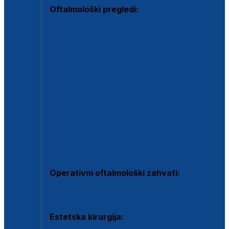
Oftalmološki pregledi:
Specijalistički oftalmološki pregled
Pregled za kontaktne leće
Pregled vidnog polja (OCT)
Dječja oftalmologija
Kontrola očnog tlaka
Drugo mišljenje oftalmologa
Retinološka ambulanta
Dijagnostika i liječenje upalnih očnih bolesti
Dijagnostika i liječenje glaukomske bolesti
Dijagnostika sive mrene ili katarakte
Operativni oftalmološki zahvati:
Ultrazvučna operacija mrene ili katarakta
Estetska kirurgija: