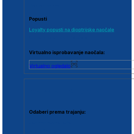
Poklon bonovi
Popusti
Loyalty popusti na dioptrijske naočale
Outlet dioptrijskih naočala
Virtualno isprobavanje naočala:
Virtualno ogledalo
KONTAKTNE LEĆE I OTOPINE
Odaberi prema trajanju:
Jednodnevne leće
Mjesečne leće