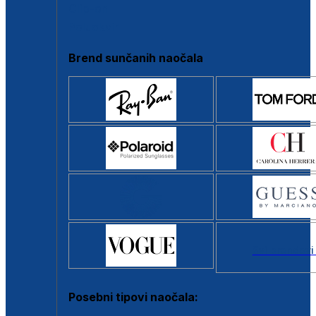
Clip-on
Poluokvir
Brend sunčanih naočala
Svi brendovi
Posebni tipovi naočala: