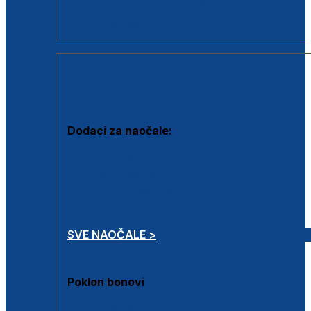
Dodaci za dioptrijske naočale
Poklon bonovi
DODACI
Dodaci za naočale:
Krpice za čišćenje
Kutijice za naočale
Sprejevi za čišćenje
Lančići za naočale
SVE NAOČALE >
Poklon bonovi
Poklon bonovi