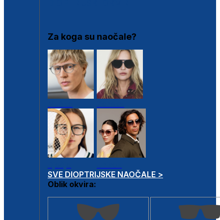
DIOPTRIJSKI OKVIRI
Za koga su naočale?
Muške
Ženske
Dječje
Unisex
SVE DIOPTRIJSKE NAOČALE >
Oblik okvira: