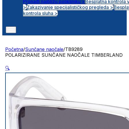
Pronađi najbližu polikliniku >
Besplatna kontrola 
>
Zakazivanje specijalističkog pregleda >
Bespla
Otvorena radna mjesta
kontrola sluha >
Početna
/
Sunčane naočale
/
TB9289
POLARIZIRANE SUNČANE NAOČALE TIMBERLAND
🔍