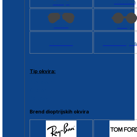
Kvadratan
Cat eye
Aviator
Okrugli
Svi oblici >
Virtualno ogled
Tip okvira:
Puni okvir
Clip-on
Poluokvir
Brend dioptrijskih okvira