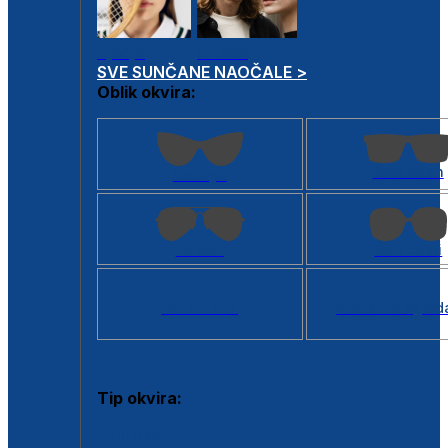
Dječje
Unisex
SVE SUNČANE NAOČALE >
Oblik okvira:
Kvadratan
Cat eye
Aviator
Četvrtasti
Svi oblici >
Virtualno ogled
Tip okvira:
Puni okvir