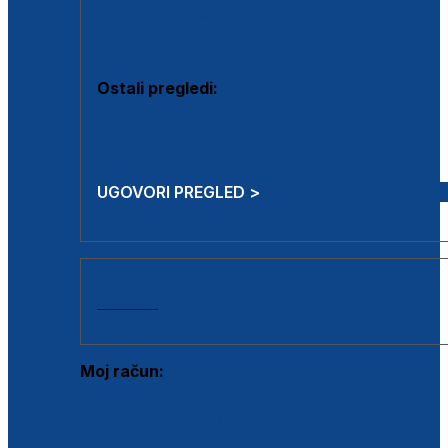
Estetska kirurgija i mali operativni zahvati
Aplikacija botoxa
Ostali pregledi:
Medicina rada
Sistematski pregled
UGOVORI PREGLED >
AKCIJE
Moj račun:
Prijava postojećeg korisnika
Registracija novog korisnika
Zaboravljena lozinka