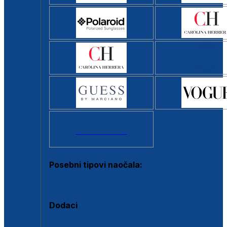
Svi brendovi >
Posebni tipovi naočala:
Okviri s clip-on dodatkom
Dodaci
Dodaci za dioptrijske naočale