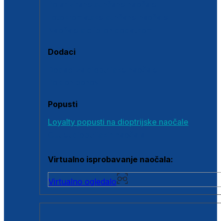
Polarizirane sunčane naočale
Fotokromatske sunčane naočale
Naočale s clip-on dodatkom
Dodaci
Dodaci za dioptrijske naočale
Poklon bonovi
Popusti
Loyalty popusti na dioptrijske naočale
Outlet dioptrijskih naočala
Virtualno isprobavanje naočala:
Virtualno ogledalo