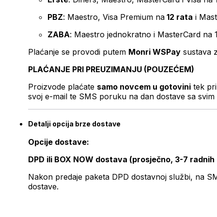
PBZ
: Maestro, Visa Premium na
12 rata
i Mas
ZABA
: Maestro jednokratno i MasterCard na 
Plaćanje se provodi putem
Monri WSPay
sustava z
PLAĆANJE PRI PREUZIMANJU (POUZEĆEM)
Proizvode plaćate
samo novcem u gotovini
tek pr
svoj e-mail te SMS poruku na dan dostave sa svim 
Detalji opcija brze dostave
Opcije dostave:
DPD ili BOX NOW dostava (prosječno, 3-7 radnih
Nakon predaje paketa DPD dostavnoj službi, na SMS 
dostave.