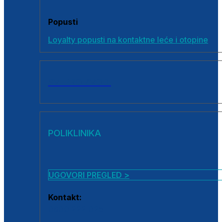
Popusti
Loyalty popusti na kontaktne leće i otopine
SVI PROIZVODI
POLIKLINIKA
UGOVORI PREGLED >
Kontakt:
0800 222 025