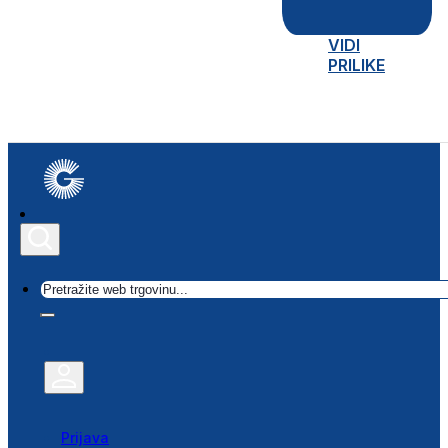
VIDI
PRILIKE
Traži
Prijava