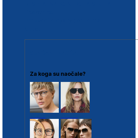
BESPLATNA KONTROLA SLUHA
Poslovnice
Proizvodi s loyalty popustima
Outlet
SUNČANE NAOČALE
Za koga su naočale?
Muške
Ženske