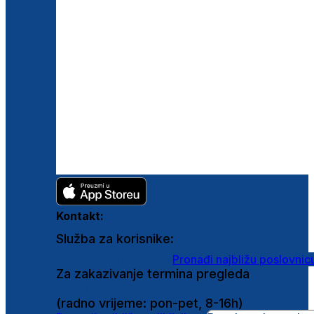
Kontakt:
Služba za korisnike:
shop@ghetaldus.hr
Pronađi najbližu poslovnic
Za zakazivanje termina pregleda
0800 222 025
(radno vrijeme: pon-pet, 8-16h)