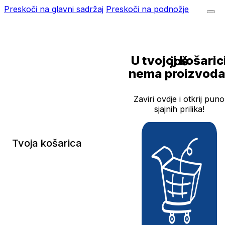
Preskoči na glavni sadržaj
Preskoči na podnožje
U tvojoj košarici još
nema proizvoda
Zaviri ovdje i otkrij puno
sjajnih prilika!
Tvoja košarica