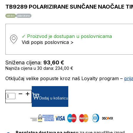
TB9289 POLARIZIRANE SUNČANE NAOČALE T
održivo
polarizirane
✓ Proizvod je dostupan u poslovnicama
Vidi popis poslovnica >
Snižena cijena:
93,60
€
Najniža cijena u 30 dana: 234,00 €
Otključaj velike popuste kroz naš Loyalty program –
pri
TB9289
POLARIZIRANE SUNČANE
Dodaj u košaricu
NAOČALE
TIMBERLAND
količina
Besplatna dostava na adresu
za sve narudžbe iznad