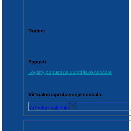
Polarizirane sunčane naočale
Fotokromatske sunčane naočale
Naočale s clip-on dodatkom
Dodaci
Dodaci za dioptrijske naočale
Poklon bonovi
Popusti
Loyalty popusti na dioptrijske naočale
Outlet dioptrijskih naočala
Virtualno isprobavanje naočala:
Virtualno ogledalo