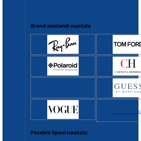
Clip-on
Poluokvir
Brend sunčanih naočala
Svi brendovi
Posebni tipovi naočala: