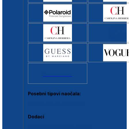
Svi brendovi >
Posebni tipovi naočala:
Okviri s clip-on dodatkom
Dodaci
Dodaci za dioptrijske naočale