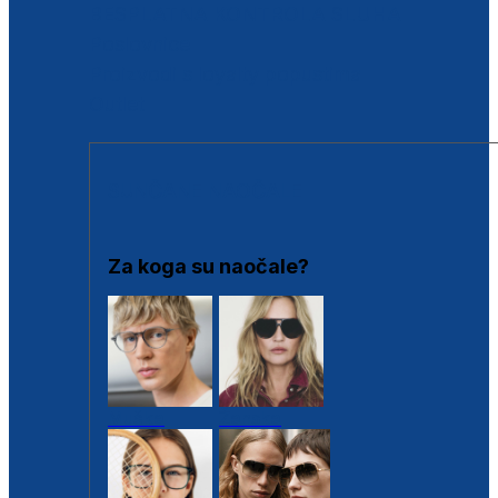
BESPLATNA KONTROLA SLUHA
Poslovnice
Proizvodi s loyalty popustima
Outlet
SUNČANE NAOČALE
Za koga su naočale?
Muške
Ženske