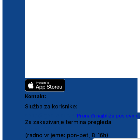
Kontakt:
Služba za korisnike:
shop@ghetaldus.hr
Pronađi najbližu poslovnic
Za zakazivanje termina pregleda
0800 222 025
(radno vrijeme: pon-pet, 8-16h)