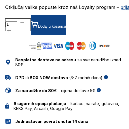
Otključaj velike popuste kroz naš Loyalty program –
pri
TF820958 DIOPTRIJSKI
OKVIRI
Dodaj u košaricu
TITANFLEX
količina
Besplatna dostava na adresu
za sve narudžbe iznad
80€
DPD ili BOX NOW dostava
(3-7 radnih dana)
Za narudžbe do 80€
– cijena dostave 5€
6 sigurnih opcija plaćanja
– kartice, na rate, gotovina,
KEKS Pay, Aircash, Google Pay
Jednostavan povrat unutar 14 dana