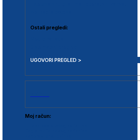
Estetska kirurgija i mali operativni zahvati
Aplikacija botoxa
Ostali pregledi:
Medicina rada
Sistematski pregled
UGOVORI PREGLED >
AKCIJE
Moj račun:
Prijava postojećeg korisnika
Registracija novog korisnika
Zaboravljena lozinka