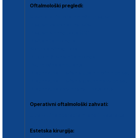
Oftalmološki pregledi:
Specijalistički oftalmološki pregled
Pregled za kontaktne leće
Pregled vidnog polja (OCT)
Dječja oftalmologija
Kontrola očnog tlaka
Drugo mišljenje oftalmologa
Retinološka ambulanta
Dijagnostika i liječenje upalnih očnih bolesti
Dijagnostika i liječenje glaukomske bolesti
Dijagnostika sive mrene ili katarakte
Operativni oftalmološki zahvati:
Ultrazvučna operacija mrene ili katarakta
Estetska kirurgija: