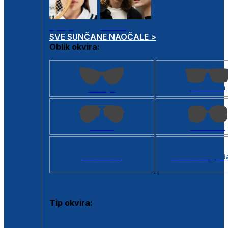
Dječje
Unisex
SVE SUNČANE NAOČALE >
Oblik okvira:
Kvadratan
Cat eye
Aviator
Četvrtasti
Svi oblici >
Virtualno ogled
Tip okvira:
Puni okvir