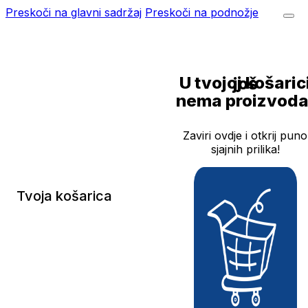
Preskoči na glavni sadržaj
Preskoči na podnožje
U tvojoj košarici još
nema proizvoda
Zaviri ovdje i otkrij puno
sjajnih prilika!
Tvoja košarica