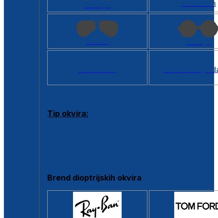
Kvadratan
Cat eye
Aviator
Okrugli
Svi oblici >
Virtualno ogled
Tip okvira:
Puni okvir
Clip-on
Poluokvir
Brend dioptrijskih okvira