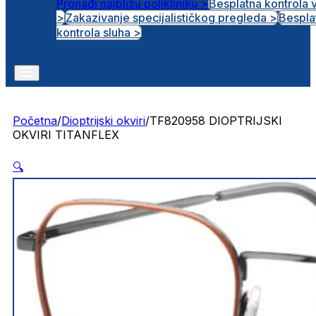
Pronađi najbližu polikliniku >
Besplatna kontrola 
>
Zakazivanje specijalističkog pregleda >
Bespla
Otvorena radna mjesta
kontrola sluha >
Početna
/
Dioptrijski okviri
/
TF820958 DIOPTRIJSKI
OKVIRI TITANFLEX
🔍