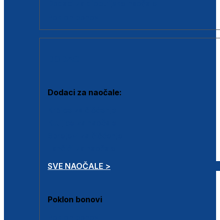
Dodaci za dioptrijske naočale
Poklon bonovi
DODACI
Dodaci za naočale:
Krpice za čišćenje
Kutijice za naočale
Sprejevi za čišćenje
Lančići za naočale
SVE NAOČALE >
Poklon bonovi
Poklon bonovi