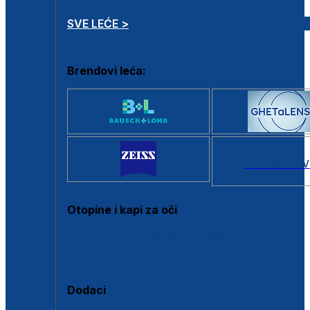
SVE LEĆE >
Brendovi leća:
SVI BRANDOV
Otopine i kapi za oči
Sve otopine za kontaktne leće
Sve kapi za oči
Dodaci