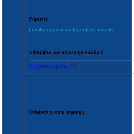
Poklon bonovi
Popusti
Loyalty popusti na dioptrijske naočale
Outlet dioptrijskih naočala
Virtualno isprobavanje naočala:
Virtualno ogledalo
KONTAKTNE LEĆE I OTOPINE
Odaberi prema trajanju:
Jednodnevne leće
Mjesečne leće