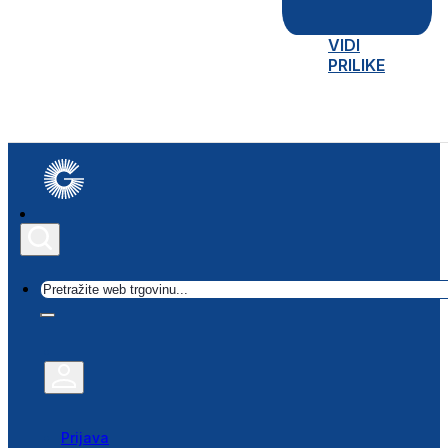
VIDI
PRILIKE
Traži
Prijava