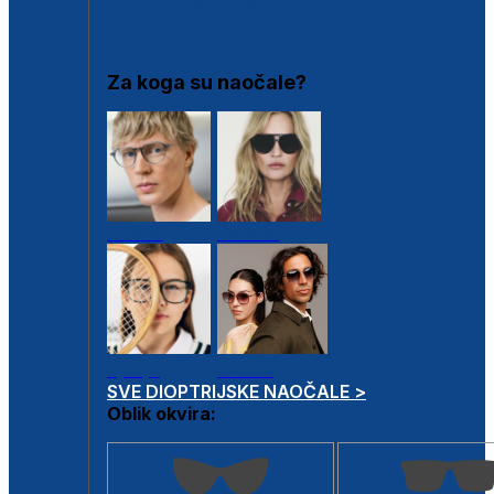
DIOPTRIJSKI OKVIRI
Za koga su naočale?
Muške
Ženske
Dječje
Unisex
SVE DIOPTRIJSKE NAOČALE >
Oblik okvira: