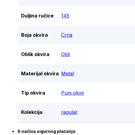
Duljina ručice
145
Boja okvira
Crna
Oblik okvira
Obli
Materijal okvira
Metal
Tip okvira
Puni okvir
Kolekcija
regular
6 načina sigurnog plaćanja