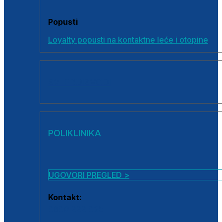
Popusti
Loyalty popusti na kontaktne leće i otopine
SVI PROIZVODI
POLIKLINIKA
UGOVORI PREGLED >
Kontakt:
0800 222 025