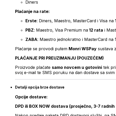
Diners
Plaćanje na rate:
Erste
: Diners, Maestro, MasterCard i Visa na
PBZ
: Maestro, Visa Premium na
12 rata
i Mas
ZABA
: Maestro jednokratno i MasterCard na 
Plaćanje se provodi putem
Monri WSPay
sustava z
PLAĆANJE PRI PREUZIMANJU (POUZEĆEM)
Proizvode plaćate
samo novcem u gotovini
tek pr
svoj e-mail te SMS poruku na dan dostave sa svim 
Detalji opcija brze dostave
Opcije dostave:
DPD ili BOX NOW dostava (prosječno, 3-7 radnih
Nakon predaje paketa DPD dostavnoj službi, na SMS 