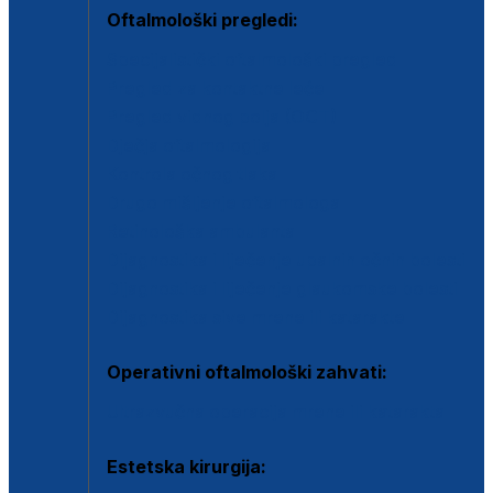
Oftalmološki pregledi:
Specijalistički oftalmološki pregled
Pregled za kontaktne leće
Pregled vidnog polja (OCT)
Dječja oftalmologija
Kontrola očnog tlaka
Drugo mišljenje oftalmologa
Retinološka ambulanta
Dijagnostika i liječenje upalnih očnih bolesti
Dijagnostika i liječenje glaukomske bolesti
Dijagnostika sive mrene ili katarakte
Operativni oftalmološki zahvati:
Ultrazvučna operacija mrene ili katarakta
Estetska kirurgija: