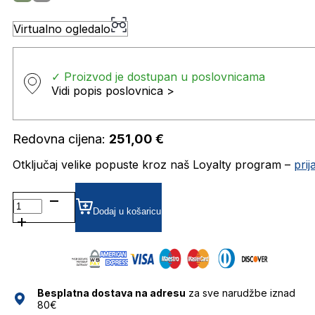
Virtualno ogledalo
✓ Proizvod je dostupan u poslovnicama
Vidi popis poslovnica >
Redovna cijena:
251,00
€
Otključaj velike popuste kroz naš Loyalty program –
pri
TF820968 DIOPTRIJSKI
OKVIRI
Dodaj u košaricu
TITANFLEX
količina
Besplatna dostava na adresu
za sve narudžbe iznad
80€