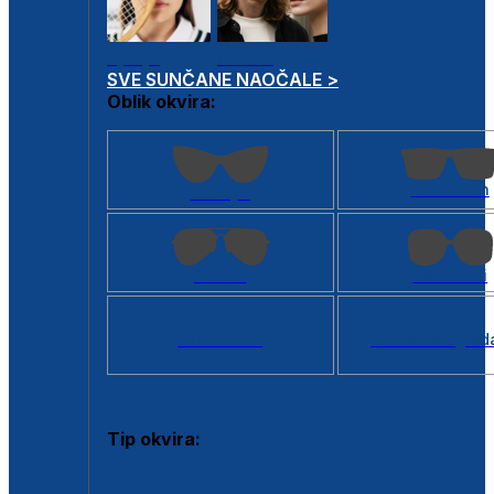
Dječje
Unisex
SVE SUNČANE NAOČALE >
Oblik okvira:
Kvadratan
Cat eye
Aviator
Četvrtasti
Svi oblici >
Virtualno ogled
Tip okvira:
Puni okvir