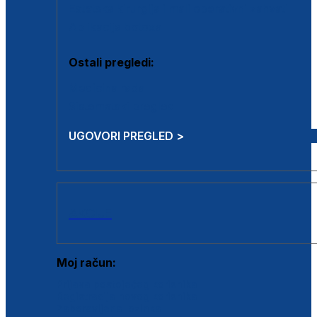
Estetska kirurgija i mali operativni zahvati
Aplikacija botoxa
Ostali pregledi:
Medicina rada
Sistematski pregled
UGOVORI PREGLED >
AKCIJE
Moj račun:
Prijava postojećeg korisnika
Registracija novog korisnika
Zaboravljena lozinka