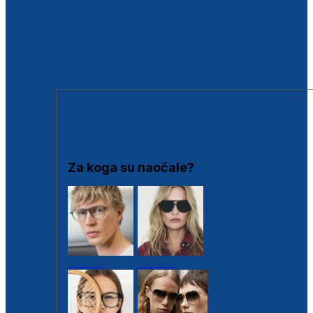
BESPLATNA KONTROLA SLUHA
Poslovnice
Proizvodi s loyalty popustima
Outlet
SUNČANE NAOČALE
Za koga su naočale?
Muške
Ženske