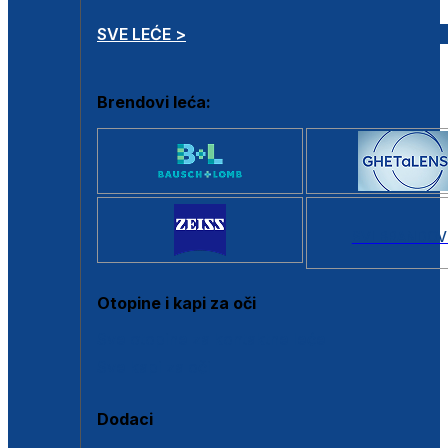
SVE LEĆE >
Brendovi leća:
SVI BRANDOV
Otopine i kapi za oči
Sve otopine za kontaktne leće
Sve kapi za oči
Dodaci