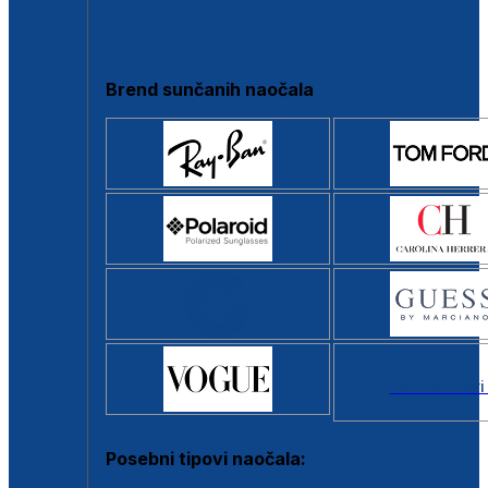
Clip-on
Poluokvir
Brend sunčanih naočala
Svi brendovi
Posebni tipovi naočala: