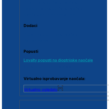
Polarizirane sunčane naočale
Fotokromatske sunčane naočale
Naočale s clip-on dodatkom
Dodaci
Dodaci za dioptrijske naočale
Poklon bonovi
Popusti
Loyalty popusti na dioptrijske naočale
Outlet dioptrijskih naočala
Virtualno isprobavanje naočala:
Virtualno ogledalo