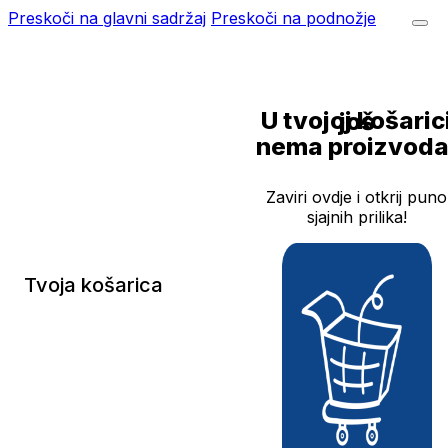
Preskoči na glavni sadržaj
Preskoči na podnožje
U tvojoj košarici još
nema proizvoda
Zaviri ovdje i otkrij puno
sjajnih prilika!
Tvoja košarica