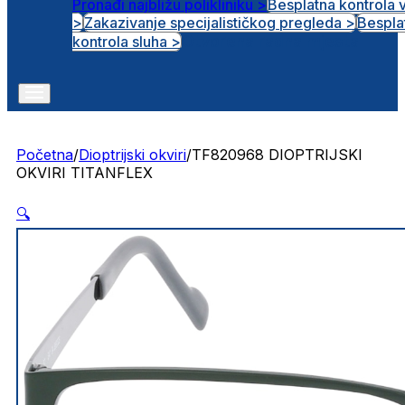
Pronađi najbližu polikliniku >
Besplatna kontrola 
>
Zakazivanje specijalističkog pregleda >
Bespla
Otvorena radna mjesta
kontrola sluha >
Početna
/
Dioptrijski okviri
/
TF820968 DIOPTRIJSKI
OKVIRI TITANFLEX
🔍