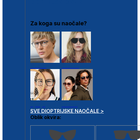
DIOPTRIJSKI OKVIRI
Za koga su naočale?
Muške
Ženske
Dječje
Unisex
SVE DIOPTRIJSKE NAOČALE >
Oblik okvira: