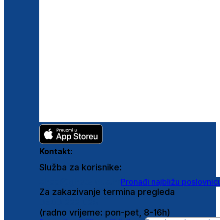
Kontakt:
Služba za korisnike:
shop@ghetaldus.hr
Pronađi najbližu poslovnic
Za zakazivanje termina pregleda
0800 222 025
(radno vrijeme: pon-pet, 8-16h)