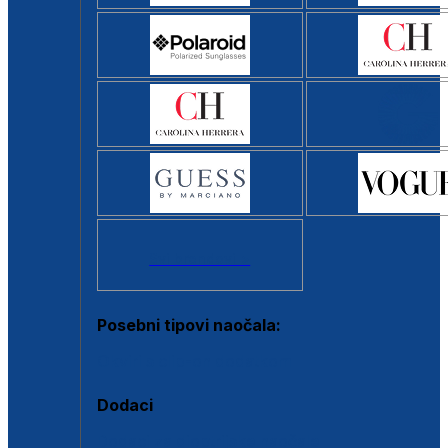
Svi brendovi >
Posebni tipovi naočala:
Okviri s clip-on dodatkom
Dodaci
Dodaci za dioptrijske naočale