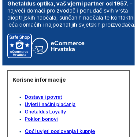
Ghetaldus optika, vaš vjerni partner od 1957.
–
najveći domaći proizvođač i ponuđač svih vrsta
dioptrijskih naočala, sunčanih naočala te kontaktni
leća domaćih i najpoznatijih svjetskih proizvođača.
Korisne informacije
Dostava i povrat
Uvjeti i načini plaćanja
Ghetaldus Loyalty
Poklon bonovi
Opći uvjeti poslovanja i kupnje