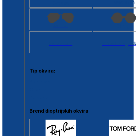
Kvadratan
Cat eye
Aviator
Okrugli
Svi oblici >
Virtualno ogled
Tip okvira:
Puni okvir
Clip-on
Poluokvir
Brend dioptrijskih okvira