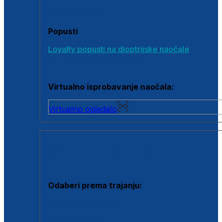
Poklon bonovi
Popusti
Loyalty popusti na dioptrijske naočale
Outlet dioptrijskih naočala
Virtualno isprobavanje naočala:
Virtualno ogledalo
KONTAKTNE LEĆE I OTOPINE
Odaberi prema trajanju:
Jednodnevne leće
Mjesečne leće