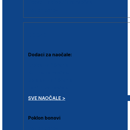
Dodaci za dioptrijske naočale
Poklon bonovi
DODACI
Dodaci za naočale:
Krpice za čišćenje
Kutijice za naočale
Sprejevi za čišćenje
Lančići za naočale
SVE NAOČALE >
Poklon bonovi
Poklon bonovi