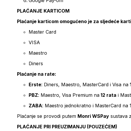
Google Pay-om
PLAĆANJE KARTICOM
Plaćanje karticom omogućeno je za sljedeće kart
Master Card
VISA
Maestro
Diners
Plaćanje na rate:
Erste
: Diners, Maestro, MasterCard i Visa na
PBZ
: Maestro, Visa Premium na
12 rata
i Mas
ZABA
: Maestro jednokratno i MasterCard na 
Plaćanje se provodi putem
Monri WSPay
sustava z
PLAĆANJE PRI PREUZIMANJU (POUZEĆEM)