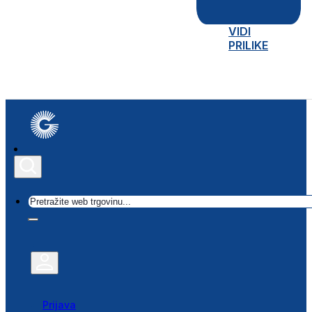
VIDI
PRILIKE
Traži
Prijava