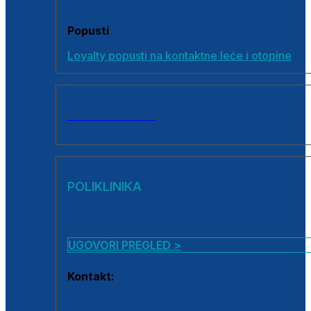
Popusti
Loyalty popusti na kontaktne leće i otopine
SVI PROIZVODI
POLIKLINIKA
UGOVORI PREGLED >
Kontakt:
0800 222 025