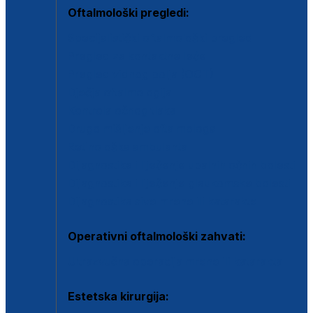
Oftalmološki pregledi:
Specijalistički oftalmološki pregled
Pregled za kontaktne leće
Pregled vidnog polja (OCT)
Dječja oftalmologija
Kontrola očnog tlaka
Drugo mišljenje oftalmologa
Retinološka ambulanta
Dijagnostika i liječenje upalnih očnih bolesti
Dijagnostika i liječenje glaukomske bolesti
Dijagnostika sive mrene ili katarakte
Operativni oftalmološki zahvati:
Ultrazvučna operacija mrene ili katarakta
Estetska kirurgija: