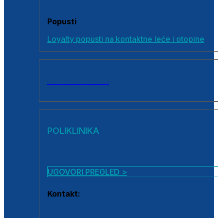
Popusti
Loyalty popusti na kontaktne leće i otopine
SVI PROIZVODI
POLIKLINIKA
UGOVORI PREGLED >
Kontakt:
0800 222 025