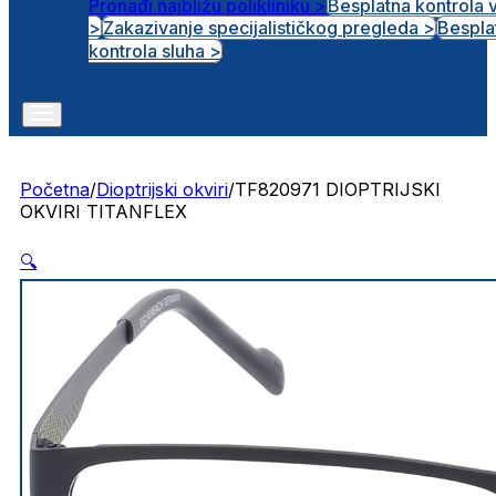
Pronađi najbližu polikliniku >
Besplatna kontrola 
>
Zakazivanje specijalističkog pregleda >
Bespla
Otvorena radna mjesta
kontrola sluha >
Početna
/
Dioptrijski okviri
/
TF820971 DIOPTRIJSKI
OKVIRI TITANFLEX
🔍