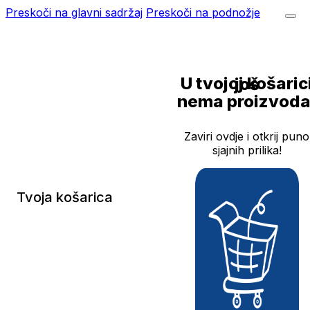
Preskoči na glavni sadržaj
Preskoči na podnožje
U tvojoj košarici još
nema proizvoda
Zaviri ovdje i otkrij puno
sjajnih prilika!
Tvoja košarica