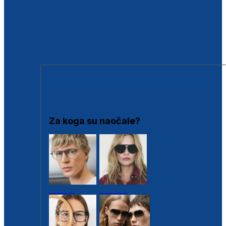
BESPLATNA KONTROLA SLUHA
Poslovnice
Proizvodi s loyalty popustima
Outlet
SUNČANE NAOČALE
Za koga su naočale?
Muške
Ženske