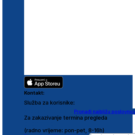
Kontakt:
Služba za korisnike:
shop@ghetaldus.hr
Pronađi najbližu poslovnic
Za zakazivanje termina pregleda
0800 222 025
(radno vrijeme: pon-pet, 8-16h)