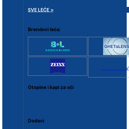
SVE LEĆE >
Brendovi leća:
SVI BRANDOV
Otopine i kapi za oči
Sve otopine za kontaktne leće
Sve kapi za oči
Dodaci