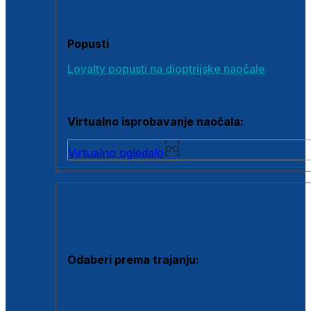
Poklon bonovi
Popusti
Loyalty popusti na dioptrijske naočale
Outlet dioptrijskih naočala
Virtualno isprobavanje naočala:
Virtualno ogledalo
KONTAKTNE LEĆE I OTOPINE
Odaberi prema trajanju:
Jednodnevne leće
Mjesečne leće