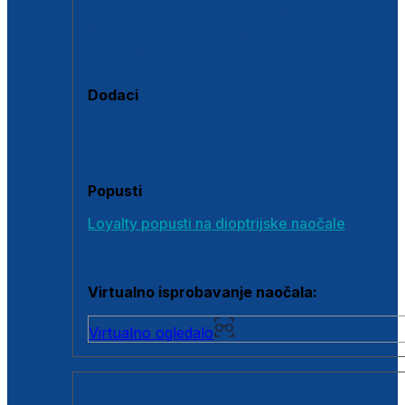
Polarizirane sunčane naočale
Fotokromatske sunčane naočale
Naočale s clip-on dodatkom
Dodaci
Dodaci za dioptrijske naočale
Poklon bonovi
Popusti
Loyalty popusti na dioptrijske naočale
Outlet dioptrijskih naočala
Virtualno isprobavanje naočala:
Virtualno ogledalo