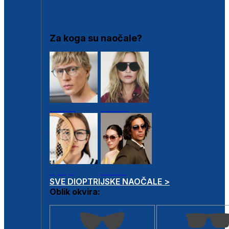
DIOPTRIJSKI OKVIRI
Za koga su naočale?
Muške
Ženske
Dječje
Unisex
SVE DIOPTRIJSKE NAOČALE >
Oblik okvira: