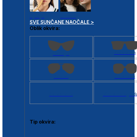
Dječje
Unisex
SVE SUNČANE NAOČALE >
Oblik okvira:
Kvadratan
Cat eye
Aviator
Četvrtasti
Svi oblici >
Virtualno ogled
Tip okvira:
Puni okvir