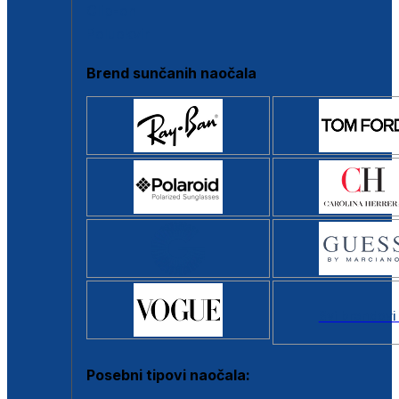
Clip-on
Poluokvir
Brend sunčanih naočala
Svi brendovi
Posebni tipovi naočala: