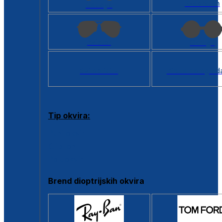
Kvadratan
Cat eye
Aviator
Okrugli
Svi oblici >
Virtualno ogled
Tip okvira:
Puni okvir
Clip-on
Poluokvir
Brend dioptrijskih okvira