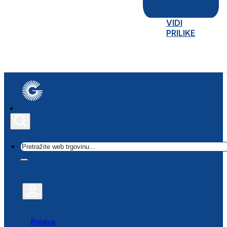
VIDI
PRILIKE
Traži
Prijava