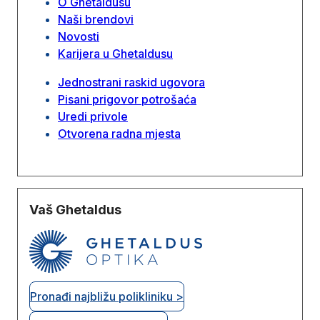
O Ghetaldusu
Naši brendovi
Novosti
Karijera u Ghetaldusu
Jednostrani raskid ugovora
Pisani prigovor potrošaća
Uredi privole
Otvorena radna mjesta
Vaš Ghetaldus
Pronađi najbližu polikliniku >