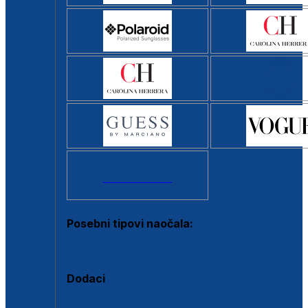
Svi brendovi >
Posebni tipovi naočala:
Okviri s clip-on dodatkom
Dodaci
Dodaci za dioptrijske naočale