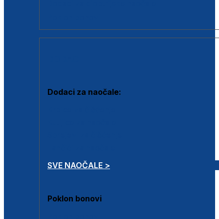
Dodaci za dioptrijske naočale
Poklon bonovi
DODACI
Dodaci za naočale:
Krpice za čišćenje
Kutijice za naočale
Sprejevi za čišćenje
Lančići za naočale
SVE NAOČALE >
Poklon bonovi
Poklon bonovi