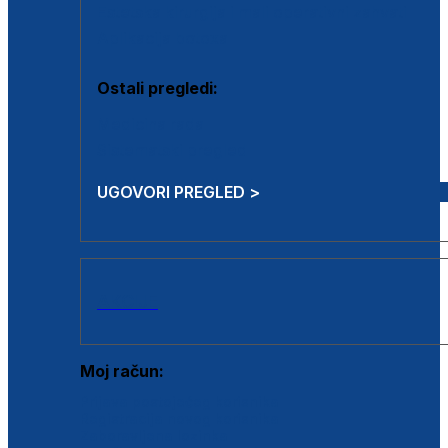
Estetska kirurgija i mali operativni zahvati
Aplikacija botoxa
Ostali pregledi:
Medicina rada
Sistematski pregled
UGOVORI PREGLED >
AKCIJE
Moj račun:
Prijava postojećeg korisnika
Registracija novog korisnika
Zaboravljena lozinka