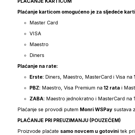
PLAĆANJE KARTICOM
Plaćanje karticom omogućeno je za sljedeće kart
Master Card
VISA
Maestro
Diners
Plaćanje na rate:
Erste
: Diners, Maestro, MasterCard i Visa na
PBZ
: Maestro, Visa Premium na
12 rata
i Mas
ZABA
: Maestro jednokratno i MasterCard na 
Plaćanje se provodi putem
Monri WSPay
sustava z
PLAĆANJE PRI PREUZIMANJU (POUZEĆEM)
Proizvode plaćate
samo novcem u gotovini
tek pr