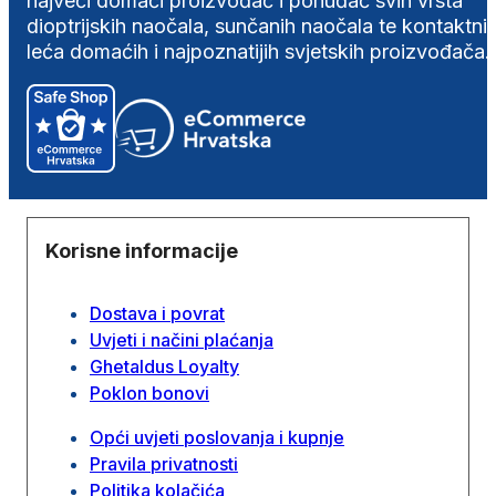
najveći domaći proizvođač i ponuđač svih vrsta
dioptrijskih naočala, sunčanih naočala te kontaktni
leća domaćih i najpoznatijih svjetskih proizvođača.
Korisne informacije
Dostava i povrat
Uvjeti i načini plaćanja
Ghetaldus Loyalty
Poklon bonovi
Opći uvjeti poslovanja i kupnje
Pravila privatnosti
Politika kolačića