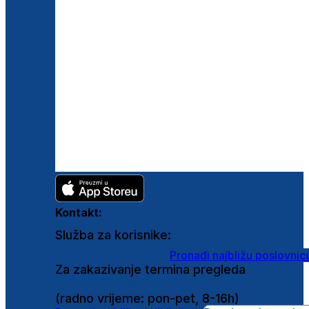
Kontakt:
Služba za korisnike:
shop@ghetaldus.hr
Pronađi najbližu poslovnic
Za zakazivanje termina pregleda
0800 222 025
(radno vrijeme: pon-pet, 8-16h)