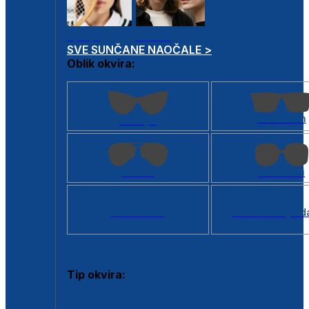
Dječje
Unisex
SVE SUNČANE NAOČALE >
Oblik okvira:
Kvadratan
Cat eye
Aviator
Četvrtasti
Svi oblici >
Virtualno ogled
Tip okvira:
Puni okvir