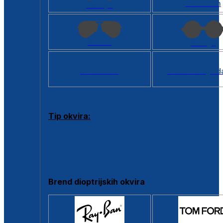
Kvadratan
Cat eye
Aviator
Okrugli
Svi oblici >
Virtualno ogled
Tip okvira:
Puni okvir
Clip-on
Poluokvir
Brend dioptrijskih okvira