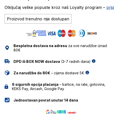
Otključaj velike popuste kroz naš Loyalty program –
pri
Proizvod trenutno nije dostupan
Besplatna dostava na adresu
za sve narudžbe iznad
80€
DPD ili BOX NOW dostava
(3-7 radnih dana)
Za narudžbe do 80€
– cijena dostave 5€
6 sigurnih opcija plaćanja
– kartice, na rate, gotovina,
KEKS Pay, Aircash, Google Pay
Jednostavan povrat unutar 14 dana