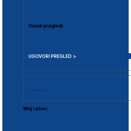
Estetska kirurgija i mali operativni zahvati
Aplikacija botoxa
Ostali pregledi:
Medicina rada
Sistematski pregled
UGOVORI PREGLED >
AKCIJE
Moj račun:
Prijava postojećeg korisnika
Registracija novog korisnika
Zaboravljena lozinka