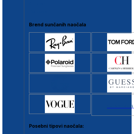
Clip-on
Poluokvir
Brend sunčanih naočala
Svi brendovi
Posebni tipovi naočala: