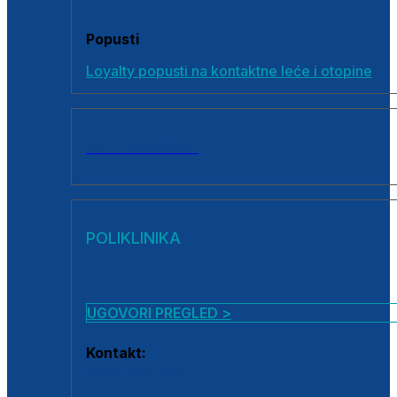
Popusti
Loyalty popusti na kontaktne leće i otopine
SVI PROIZVODI
POLIKLINIKA
UGOVORI PREGLED >
Kontakt:
0800 222 025