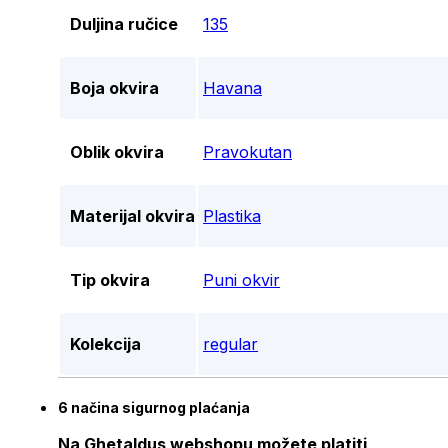
Duljina ručice
135
Boja okvira
Havana
Oblik okvira
Pravokutan
Materijal okvira
Plastika
Tip okvira
Puni okvir
Kolekcija
regular
6 načina sigurnog plaćanja
Na Ghetaldus webshopu možete platiti