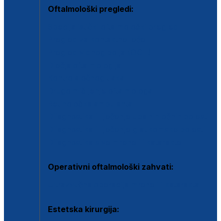
Oftalmološki pregledi:
Specijalistički oftalmološki pregled
Pregled za kontaktne leće
Pregled vidnog polja (OCT)
Dječja oftalmologija
Kontrola očnog tlaka
Drugo mišljenje oftalmologa
Retinološka ambulanta
Dijagnostika i liječenje upalnih očnih bolesti
Dijagnostika i liječenje glaukomske bolesti
Dijagnostika sive mrene ili katarakte
Operativni oftalmološki zahvati:
Ultrazvučna operacija mrene ili katarakta
Estetska kirurgija: