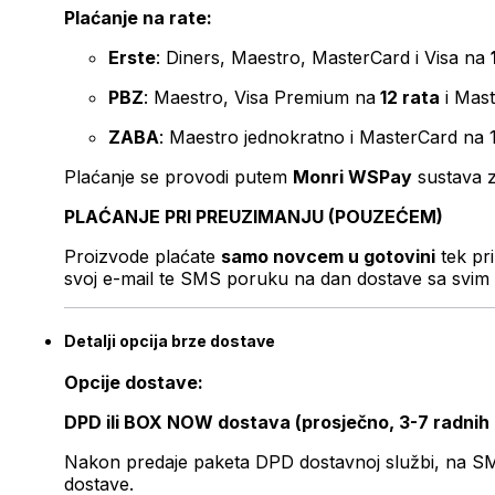
Plaćanje na rate:
Erste
: Diners, Maestro, MasterCard i Visa na
PBZ
: Maestro, Visa Premium na
12 rata
i Mas
ZABA
: Maestro jednokratno i MasterCard na 
Plaćanje se provodi putem
Monri WSPay
sustava z
PLAĆANJE PRI PREUZIMANJU (POUZEĆEM)
Proizvode plaćate
samo novcem u gotovini
tek pr
svoj e-mail te SMS poruku na dan dostave sa svim 
Detalji opcija brze dostave
Opcije dostave:
DPD ili BOX NOW dostava (prosječno, 3-7 radnih
Nakon predaje paketa DPD dostavnoj službi, na SMS 
dostave.