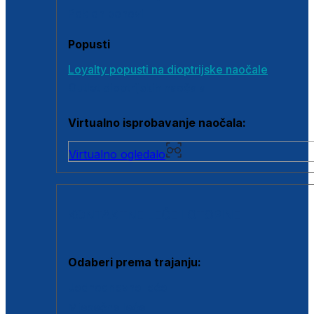
Poklon bonovi
Popusti
Loyalty popusti na dioptrijske naočale
Outlet dioptrijskih naočala
Virtualno isprobavanje naočala:
Virtualno ogledalo
KONTAKTNE LEĆE I OTOPINE
Odaberi prema trajanju:
Jednodnevne leće
Mjesečne leće