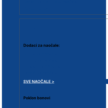
Dodaci za dioptrijske naočale
Poklon bonovi
DODACI
Dodaci za naočale:
Krpice za čišćenje
Kutijice za naočale
Sprejevi za čišćenje
Lančići za naočale
SVE NAOČALE >
Poklon bonovi
Poklon bonovi