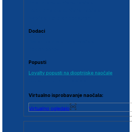
Polarizirane sunčane naočale
Fotokromatske sunčane naočale
Naočale s clip-on dodatkom
Dodaci
Dodaci za dioptrijske naočale
Poklon bonovi
Popusti
Loyalty popusti na dioptrijske naočale
Outlet dioptrijskih naočala
Virtualno isprobavanje naočala:
Virtualno ogledalo