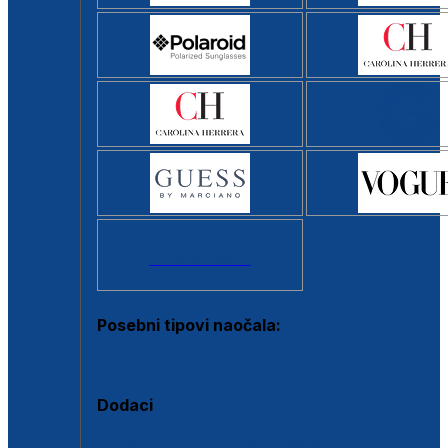
Svi brendovi >
Posebni tipovi naočala:
Okviri s clip-on dodatkom
Dodaci
Dodaci za dioptrijske naočale