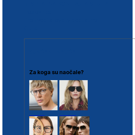
BESPLATNA KONTROLA SLUHA
Poslovnice
Proizvodi s loyalty popustima
Outlet
SUNČANE NAOČALE
Za koga su naočale?
Muške
Ženske