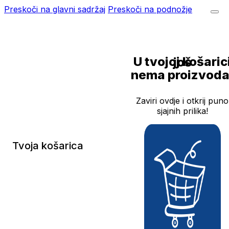
Preskoči na glavni sadržaj
Preskoči na podnožje
U tvojoj košarici još
nema proizvoda
Zaviri ovdje i otkrij puno
sjajnih prilika!
Tvoja košarica