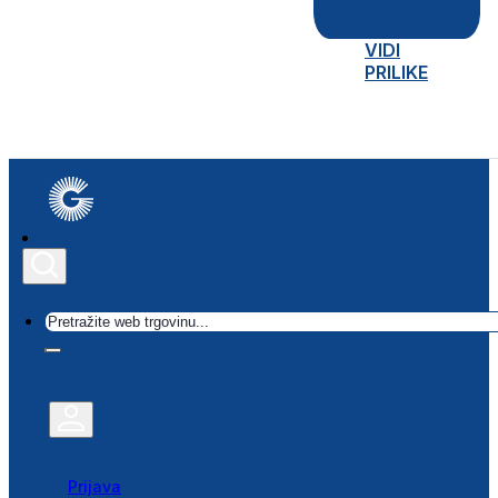
VIDI
PRILIKE
Traži
Prijava