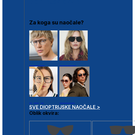
DIOPTRIJSKI OKVIRI
Za koga su naočale?
Muške
Ženske
Dječje
Unisex
SVE DIOPTRIJSKE NAOČALE >
Oblik okvira: