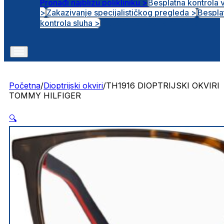
Pronađi najbližu polikliniku >
Besplatna kontrola 
>
Zakazivanje specijalističkog pregleda >
Bespla
Otvorena radna mjesta
kontrola sluha >
Početna
/
Dioptrijski okviri
/
TH1916 DIOPTRIJSKI OKVIRI
TOMMY HILFIGER
🔍