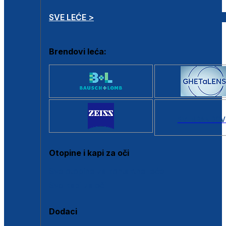
SVE LEĆE >
Brendovi leća:
SVI BRANDOV
Otopine i kapi za oči
Sve otopine za kontaktne leće
Sve kapi za oči
Dodaci