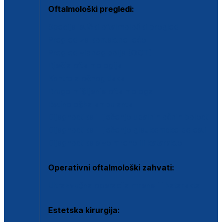
Oftalmološki pregledi:
Specijalistički oftalmološki pregled
Pregled za kontaktne leće
Pregled vidnog polja (OCT)
Dječja oftalmologija
Kontrola očnog tlaka
Drugo mišljenje oftalmologa
Retinološka ambulanta
Dijagnostika i liječenje upalnih očnih bolesti
Dijagnostika i liječenje glaukomske bolesti
Dijagnostika sive mrene ili katarakte
Operativni oftalmološki zahvati:
Ultrazvučna operacija mrene ili katarakta
Estetska kirurgija: