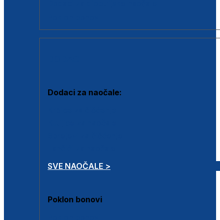
Dodaci za dioptrijske naočale
Poklon bonovi
DODACI
Dodaci za naočale:
Krpice za čišćenje
Kutijice za naočale
Sprejevi za čišćenje
Lančići za naočale
SVE NAOČALE >
Poklon bonovi
Poklon bonovi