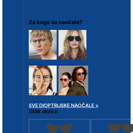
DIOPTRIJSKI OKVIRI
Za koga su naočale?
Muške
Ženske
Dječje
Unisex
SVE DIOPTRIJSKE NAOČALE >
Oblik okvira: