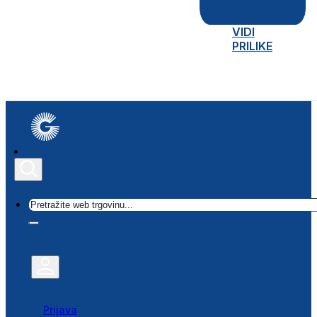
VIDI
PRILIKE
Traži
Prijava