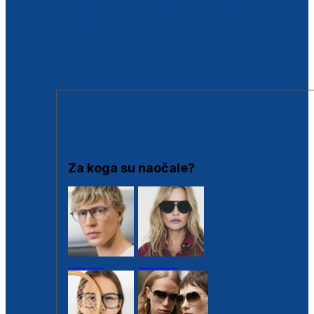
BESPLATNA KONTROLA SLUHA
Poslovnice
Proizvodi s loyalty popustima
Outlet
SUNČANE NAOČALE
Za koga su naočale?
Muške
Ženske