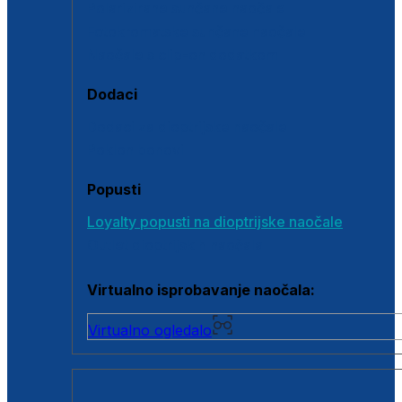
Polarizirane sunčane naočale
Fotokromatske sunčane naočale
Naočale s clip-on dodatkom
Dodaci
Dodaci za dioptrijske naočale
Poklon bonovi
Popusti
Loyalty popusti na dioptrijske naočale
Outlet dioptrijskih naočala
Virtualno isprobavanje naočala:
Virtualno ogledalo