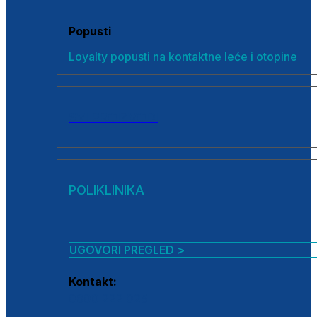
Popusti
Loyalty popusti na kontaktne leće i otopine
SVI PROIZVODI
POLIKLINIKA
UGOVORI PREGLED >
Kontakt:
0800 222 025