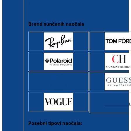
Clip-on
Poluokvir
Brend sunčanih naočala
Svi brendovi
Posebni tipovi naočala: