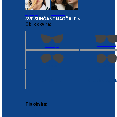
Dječje
Unisex
SVE SUNČANE NAOČALE >
Oblik okvira:
Kvadratan
Cat eye
Aviator
Četvrtasti
Svi oblici >
Virtualno ogled
Tip okvira:
Puni okvir