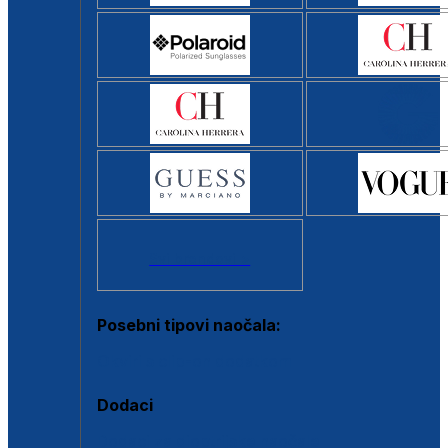
Svi brendovi >
Posebni tipovi naočala:
Okviri s clip-on dodatkom
Dodaci
Dodaci za dioptrijske naočale