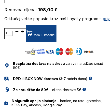
Redovna cijena:
198,00
€
Otključaj velike popuste kroz naš Loyalty program –
pri
TJ0079 DIOPTRIJSKI
OKVIRI
Dodaj u košaricu
TOMMY
HILFIGER
J.
količina
Besplatna dostava na adresu
za sve narudžbe iznad
80€
DPD ili BOX NOW dostava
(3-7 radnih dana)
Za narudžbe do 80€
– cijena dostave 5€
6 sigurnih opcija plaćanja
– kartice, na rate, gotovina,
KEKS Pay, Aircash, Google Pay