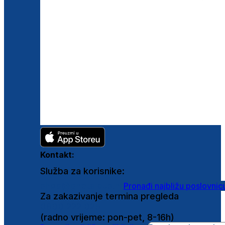
Kontakt:
Služba za korisnike:
shop@ghetaldus.hr
Pronađi najbližu poslovnic
Za zakazivanje termina pregleda
0800 222 025
(radno vrijeme: pon-pet, 8-16h)