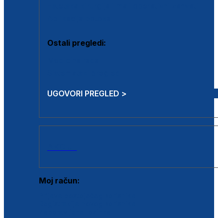
Estetska kirurgija i mali operativni zahvati
Aplikacija botoxa
Ostali pregledi:
Medicina rada
Sistematski pregled
UGOVORI PREGLED >
AKCIJE
Moj račun:
Prijava postojećeg korisnika
Registracija novog korisnika
Zaboravljena lozinka