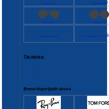
Kvadratan
Cat eye
Aviator
Okrugli
Svi oblici >
Virtualno ogled
Tip okvira:
Puni okvir
Clip-on
Poluokvir
Brend dioptrijskih okvira