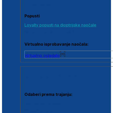
Poklon bonovi
Popusti
Loyalty popusti na dioptrijske naočale
Outlet dioptrijskih naočala
Virtualno isprobavanje naočala:
Virtualno ogledalo
KONTAKTNE LEĆE I OTOPINE
Odaberi prema trajanju:
Jednodnevne leće
Mjesečne leće