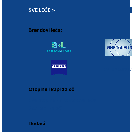
SVE LEĆE >
Brendovi leća:
SVI BRANDOV
Otopine i kapi za oči
Sve otopine za kontaktne leće
Sve kapi za oči
Dodaci