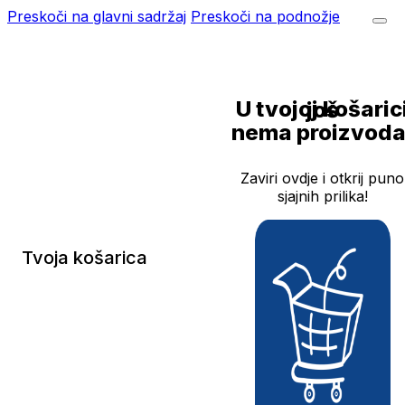
Preskoči na glavni sadržaj
Preskoči na podnožje
U tvojoj košarici još
nema proizvoda
Zaviri ovdje i otkrij puno
sjajnih prilika!
Tvoja košarica