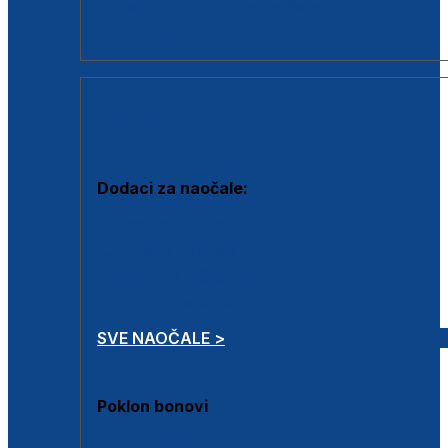
Dodaci za dioptrijske naočale
Poklon bonovi
DODACI
Dodaci za naočale:
Krpice za čišćenje
Kutijice za naočale
Sprejevi za čišćenje
Lančići za naočale
SVE NAOČALE >
Poklon bonovi
Poklon bonovi