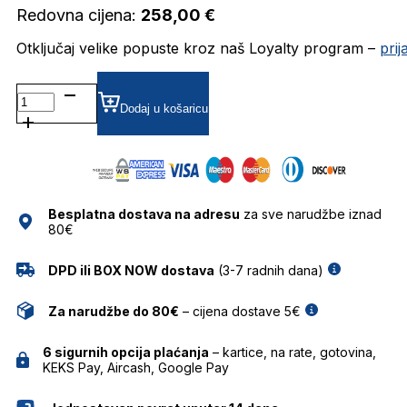
Redovna cijena:
258,00
€
Otključaj velike popuste kroz naš Loyalty program –
pri
TSM6024 DIOPTRIJSKI
OKVIRI
Dodaj u košaricu
TRUSSARDI
količina
Besplatna dostava na adresu
za sve narudžbe iznad
80€
DPD ili BOX NOW dostava
(3-7 radnih dana)
Za narudžbe do 80€
– cijena dostave 5€
6 sigurnih opcija plaćanja
– kartice, na rate, gotovina,
KEKS Pay, Aircash, Google Pay