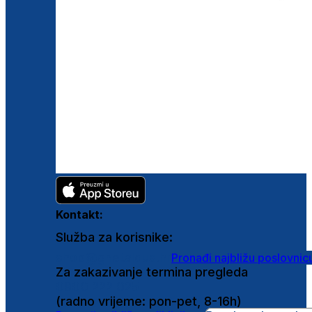
Kontakt:
Služba za korisnike:
shop@ghetaldus.hr
Pronađi najbližu poslovnic
Za zakazivanje termina pregleda
0800 222 025
(radno vrijeme: pon-pet, 8-16h)