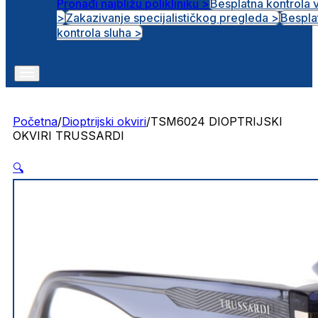
Pronađi najbližu polikliniku >
Besplatna kontrola 
>
Zakazivanje specijalističkog pregleda >
Bespla
Otvorena radna mjesta
kontrola sluha >
Početna
/
Dioptrijski okviri
/
TSM6024 DIOPTRIJSKI
OKVIRI TRUSSARDI
🔍