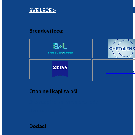
SVE LEĆE >
Brendovi leća:
SVI BRANDOV
Otopine i kapi za oči
Sve otopine za kontaktne leće
Sve kapi za oči
Dodaci