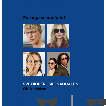
DIOPTRIJSKI OKVIRI
Za koga su naočale?
Muške
Ženske
Dječje
Unisex
SVE DIOPTRIJSKE NAOČALE >
Oblik okvira: