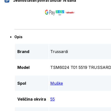
Jednostavan povrat unutar 14 dana
Opis
Brand
Trussardi
Model
TSM6024 T01 5519 TRUSSARD
Spol
Muške
Veličina okvira
55