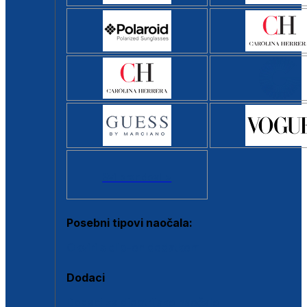
Svi brendovi >
Posebni tipovi naočala:
Okviri s clip-on dodatkom
Dodaci
Dodaci za dioptrijske naočale