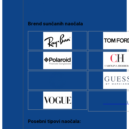
Clip-on
Poluokvir
Brend sunčanih naočala
Svi brendovi
Posebni tipovi naočala: