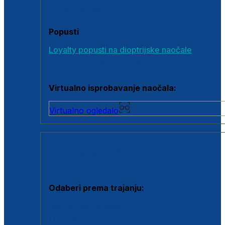
Poklon bonovi
Popusti
Loyalty popusti na dioptrijske naočale
Outlet dioptrijskih naočala
Virtualno isprobavanje naočala:
Virtualno ogledalo
KONTAKTNE LEĆE I OTOPINE
Odaberi prema trajanju:
Jednodnevne leće
Mjesečne leće