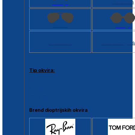
Kvadratan
Cat eye
Aviator
Okrugli
Svi oblici >
Virtualno ogled
Tip okvira:
Puni okvir
Clip-on
Poluokvir
Brend dioptrijskih okvira