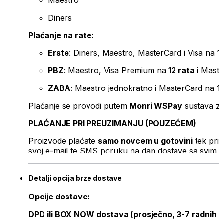
Maestro
Diners
Plaćanje na rate:
Erste
: Diners, Maestro, MasterCard i Visa na
PBZ
: Maestro, Visa Premium na
12 rata
i Mas
ZABA
: Maestro jednokratno i MasterCard na 
Plaćanje se provodi putem
Monri WSPay
sustava z
PLAĆANJE PRI PREUZIMANJU (POUZEĆEM)
Proizvode plaćate
samo novcem u gotovini
tek pr
svoj e-mail te SMS poruku na dan dostave sa svim 
Detalji opcija brze dostave
Opcije dostave:
DPD ili BOX NOW dostava (prosječno, 3-7 radnih