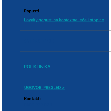
Popusti
Loyalty popusti na kontaktne leće i otopine
SVI PROIZVODI
POLIKLINIKA
UGOVORI PREGLED >
Kontakt:
0800 222 025