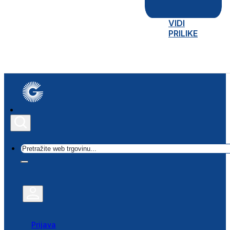
VIDI
PRILIKE
Traži
Prijava