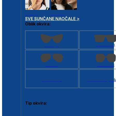
Dječje
Unisex
SVE SUNČANE NAOČALE >
Oblik okvira:
Kvadratan
Cat eye
Aviator
Četvrtasti
Svi oblici >
Virtualno ogled
Tip okvira:
Puni okvir