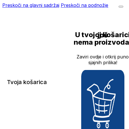
Preskoči na glavni sadržaj
Preskoči na podnožje
U tvojoj košarici još
nema proizvoda
Zaviri ovdje i otkrij puno
sjajnih prilika!
Tvoja košarica