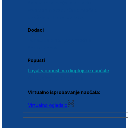
Polarizirane sunčane naočale
Fotokromatske sunčane naočale
Naočale s clip-on dodatkom
Dodaci
Dodaci za dioptrijske naočale
Poklon bonovi
Popusti
Loyalty popusti na dioptrijske naočale
Outlet dioptrijskih naočala
Virtualno isprobavanje naočala:
Virtualno ogledalo