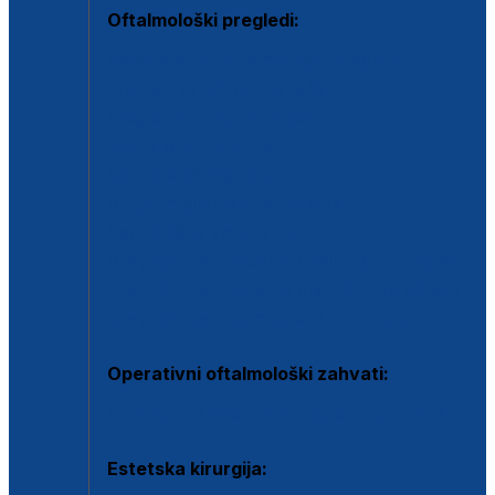
Oftalmološki pregledi:
Specijalistički oftalmološki pregled
Pregled za kontaktne leće
Pregled vidnog polja (OCT)
Dječja oftalmologija
Kontrola očnog tlaka
Drugo mišljenje oftalmologa
Retinološka ambulanta
Dijagnostika i liječenje upalnih očnih bolesti
Dijagnostika i liječenje glaukomske bolesti
Dijagnostika sive mrene ili katarakte
Operativni oftalmološki zahvati:
Ultrazvučna operacija mrene ili katarakta
Estetska kirurgija: