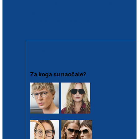
BESPLATNA KONTROLA SLUHA
Poslovnice
Proizvodi s loyalty popustima
Outlet
SUNČANE NAOČALE
Za koga su naočale?
Muške
Ženske