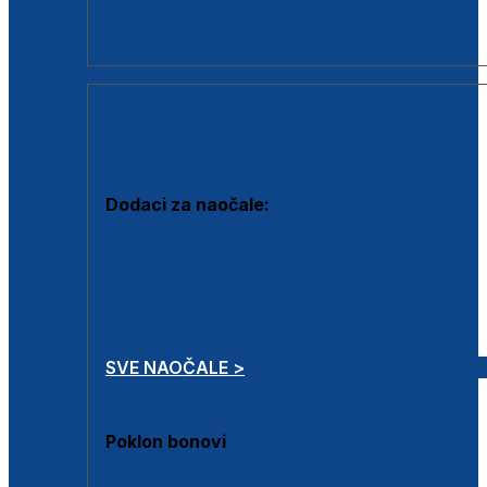
Dodaci za dioptrijske naočale
Poklon bonovi
DODACI
Dodaci za naočale:
Krpice za čišćenje
Kutijice za naočale
Sprejevi za čišćenje
Lančići za naočale
SVE NAOČALE >
Poklon bonovi
Poklon bonovi