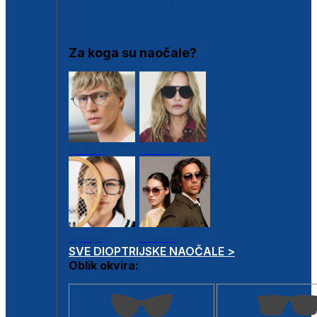
DIOPTRIJSKI OKVIRI
Za koga su naočale?
Muške
Ženske
Dječje
Unisex
SVE DIOPTRIJSKE NAOČALE >
Oblik okvira: