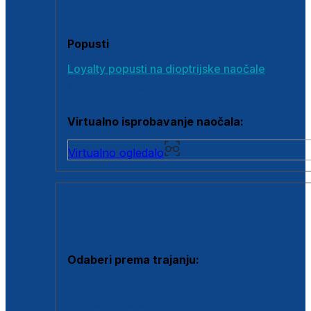
Poklon bonovi
Popusti
Loyalty popusti na dioptrijske naočale
Outlet dioptrijskih naočala
Virtualno isprobavanje naočala:
Virtualno ogledalo
KONTAKTNE LEĆE I OTOPINE
Odaberi prema trajanju:
Jednodnevne leće
Mjesečne leće