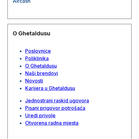
Aircash
O Ghetaldusu
Poslovnice
Poliklinika
O Ghetaldusu
Naši brendovi
Novosti
Karijera u Ghetaldusu
Jednostrani raskid ugovora
Pisani prigovor potrošaća
Uredi privole
Otvorena radna mjesta