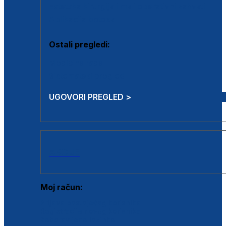
Estetska kirurgija i mali operativni zahvati
Aplikacija botoxa
Ostali pregledi:
Medicina rada
Sistematski pregled
UGOVORI PREGLED >
AKCIJE
Moj račun:
Prijava postojećeg korisnika
Registracija novog korisnika
Zaboravljena lozinka