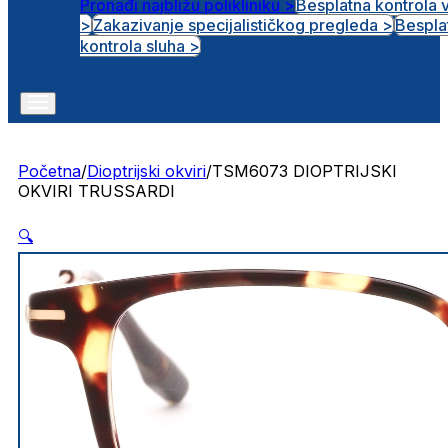
Pronađi najbližu polikliniku >
Besplatna kontrola 
>
Zakazivanje specijalističkog pregleda >
Bespla
Otvorena radna mjesta
kontrola sluha >
Početna
/
Dioptrijski okviri
/
TSM6073 DIOPTRIJSKI
OKVIRI TRUSSARDI
🔍