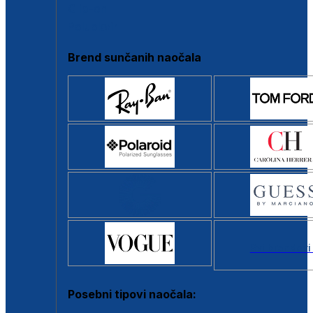
Clip-on
Poluokvir
Brend sunčanih naočala
Svi brendovi
Posebni tipovi naočala: