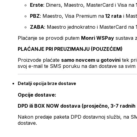
Erste
: Diners, Maestro, MasterCard i Visa na
PBZ
: Maestro, Visa Premium na
12 rata
i Mas
ZABA
: Maestro jednokratno i MasterCard na 
Plaćanje se provodi putem
Monri WSPay
sustava z
PLAĆANJE PRI PREUZIMANJU (POUZEĆEM)
Proizvode plaćate
samo novcem u gotovini
tek pr
svoj e-mail te SMS poruku na dan dostave sa svim 
Detalji opcija brze dostave
Opcije dostave:
DPD ili BOX NOW dostava (prosječno, 3-7 radnih
Nakon predaje paketa DPD dostavnoj službi, na SMS 
dostave.