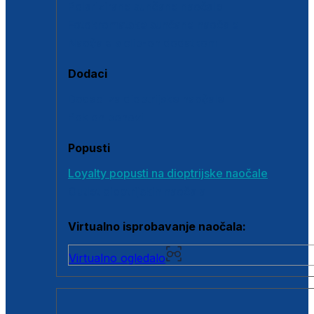
Polarizirane sunčane naočale
Fotokromatske sunčane naočale
Naočale s clip-on dodatkom
Dodaci
Dodaci za dioptrijske naočale
Poklon bonovi
Popusti
Loyalty popusti na dioptrijske naočale
Outlet dioptrijskih naočala
Virtualno isprobavanje naočala:
Virtualno ogledalo