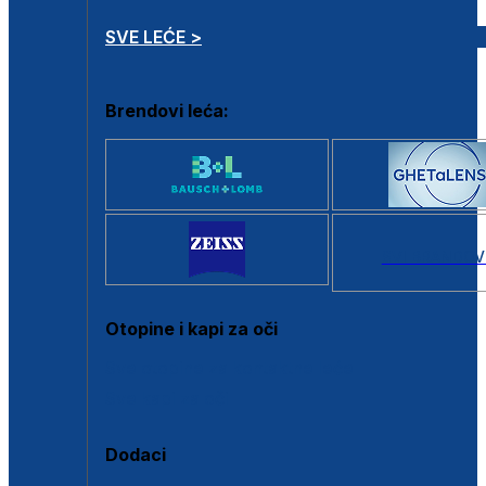
SVE LEĆE >
Brendovi leća:
SVI BRANDOV
Otopine i kapi za oči
Sve otopine za kontaktne leće
Sve kapi za oči
Dodaci