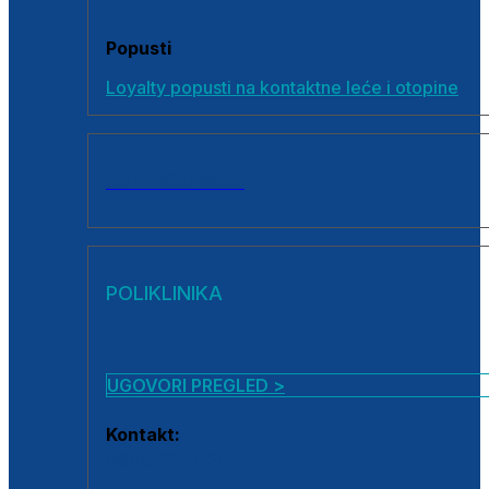
Popusti
Loyalty popusti na kontaktne leće i otopine
SVI PROIZVODI
POLIKLINIKA
UGOVORI PREGLED >
Kontakt:
0800 222 025