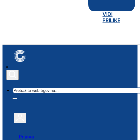
VIDI
PRILIKE
Traži
Prijava