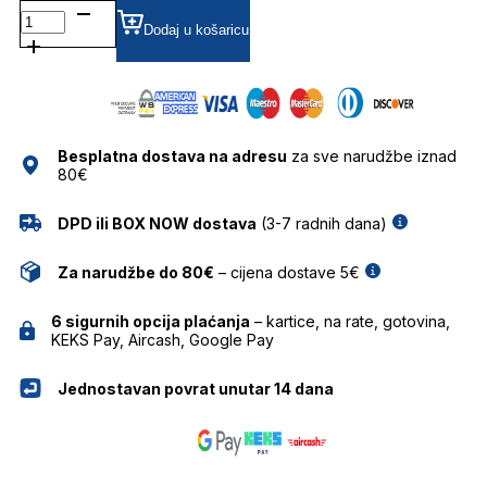
TSM6073 DIOPTRIJSKI
OKVIRI
Dodaj u košaricu
TRUSSARDI
količina
Besplatna dostava na adresu
za sve narudžbe iznad
80€
DPD ili BOX NOW dostava
(3-7 radnih dana)
Za narudžbe do 80€
– cijena dostave 5€
6 sigurnih opcija plaćanja
– kartice, na rate, gotovina,
KEKS Pay, Aircash, Google Pay
Jednostavan povrat unutar 14 dana