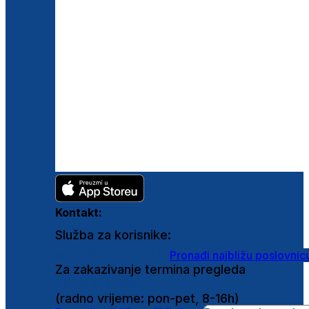
Kontakt:
Služba za korisnike:
shop@ghetaldus.hr
Pronađi najbližu poslovnic
Za zakazivanje termina pregleda
0800 222 025
(radno vrijeme: pon-pet, 8-16h)