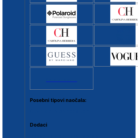
Svi brendovi >
Posebni tipovi naočala:
Okviri s clip-on dodatkom
Dodaci
Dodaci za dioptrijske naočale