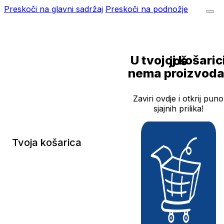
Preskoči na glavni sadržaj
Preskoči na podnožje
U tvojoj košarici još
nema proizvoda
Zaviri ovdje i otkrij puno
sjajnih prilika!
Tvoja košarica