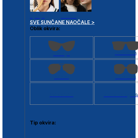
Dječje
Unisex
SVE SUNČANE NAOČALE >
Oblik okvira:
Kvadratan
Cat eye
Aviator
Četvrtasti
Svi oblici >
Virtualno ogled
Tip okvira:
Puni okvir