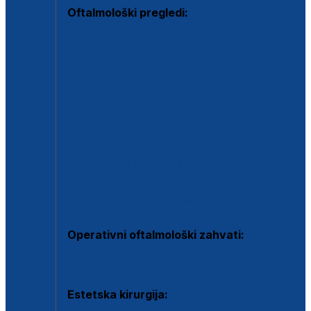
Oftalmološki pregledi:
Specijalistički oftalmološki pregled
Pregled za kontaktne leće
Pregled vidnog polja (OCT)
Dječja oftalmologija
Kontrola očnog tlaka
Drugo mišljenje oftalmologa
Retinološka ambulanta
Dijagnostika i liječenje upalnih očnih bolesti
Dijagnostika i liječenje glaukomske bolesti
Dijagnostika sive mrene ili katarakte
Operativni oftalmološki zahvati:
Ultrazvučna operacija mrene ili katarakta
Estetska kirurgija: