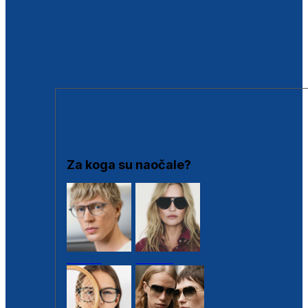
BESPLATNA KONTROLA SLUHA
Poslovnice
Proizvodi s loyalty popustima
Outlet
SUNČANE NAOČALE
Za koga su naočale?
Muške
Ženske