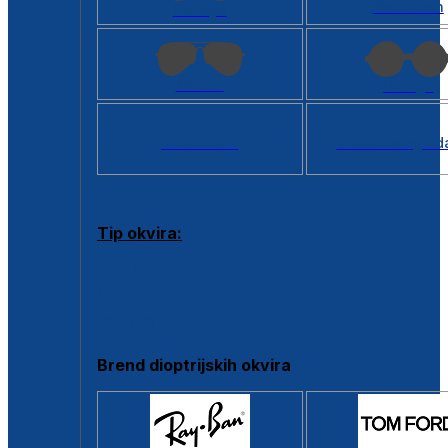
Kvadratan
Cat eye
Aviator
Okrugli
Svi oblici >
Virtualno ogled
Tip okvira:
Puni okvir
Clip-on
Poluokvir
Brend dioptrijskih okvira