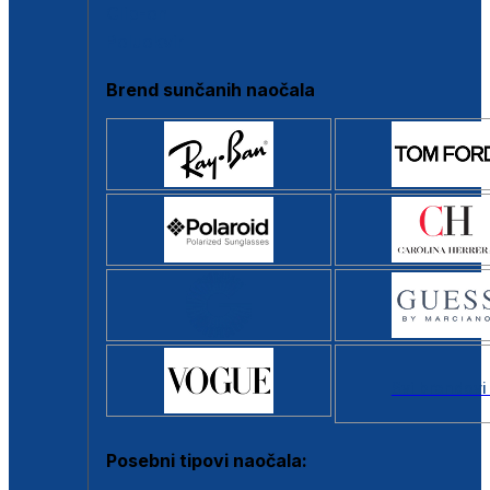
Clip-on
Poluokvir
Brend sunčanih naočala
Svi brendovi
Posebni tipovi naočala: