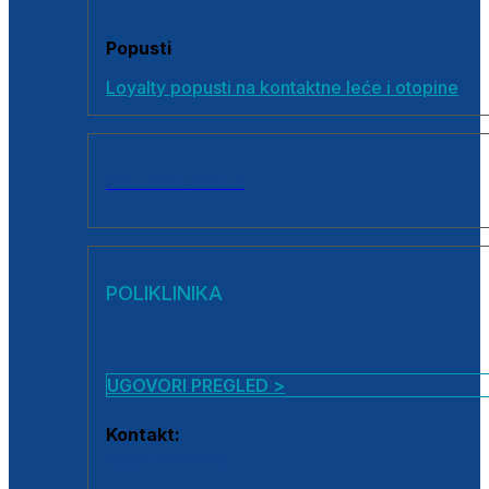
Popusti
Loyalty popusti na kontaktne leće i otopine
SVI PROIZVODI
POLIKLINIKA
UGOVORI PREGLED >
Kontakt:
0800 222 025