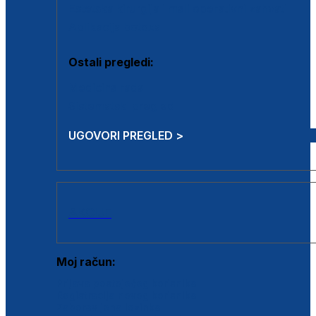
Estetska kirurgija i mali operativni zahvati
Aplikacija botoxa
Ostali pregledi:
Medicina rada
Sistematski pregled
UGOVORI PREGLED >
AKCIJE
Moj račun:
Prijava postojećeg korisnika
Registracija novog korisnika
Zaboravljena lozinka