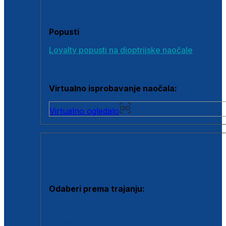
Poklon bonovi
Popusti
Loyalty popusti na dioptrijske naočale
Outlet dioptrijskih naočala
Virtualno isprobavanje naočala:
Virtualno ogledalo
KONTAKTNE LEĆE I OTOPINE
Odaberi prema trajanju:
Jednodnevne leće
Mjesečne leće