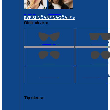
Dječje
Unisex
SVE SUNČANE NAOČALE >
Oblik okvira:
Kvadratan
Cat eye
Aviator
Četvrtasti
Svi oblici >
Virtualno ogled
Tip okvira:
Puni okvir