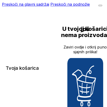
Preskoči na glavni sadržaj
Preskoči na podnožje
U tvojoj košarici još
nema proizvoda
Zaviri ovdje i otkrij puno
sjajnih prilika!
Tvoja košarica