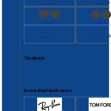
Kvadratan
Cat eye
Aviator
Okrugli
Svi oblici >
Virtualno ogled
Tip okvira:
Puni okvir
Clip-on
Poluokvir
Brend dioptrijskih okvira