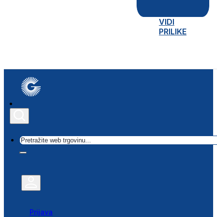
VIDI
PRILIKE
Traži
Prijava