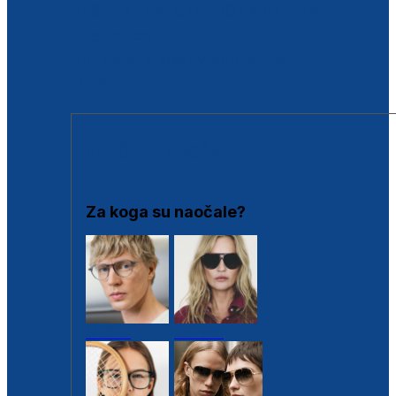
BESPLATNA KONTROLA SLUHA
Poslovnice
Proizvodi s loyalty popustima
Outlet
SUNČANE NAOČALE
Za koga su naočale?
Muške
Ženske