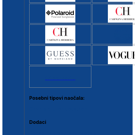
Svi brendovi >
Posebni tipovi naočala:
Okviri s clip-on dodatkom
Dodaci
Dodaci za dioptrijske naočale