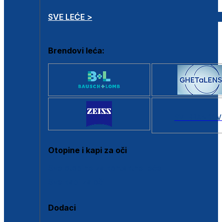
SVE LEĆE >
Brendovi leća:
SVI BRANDOV
Otopine i kapi za oči
Sve otopine za kontaktne leće
Sve kapi za oči
Dodaci