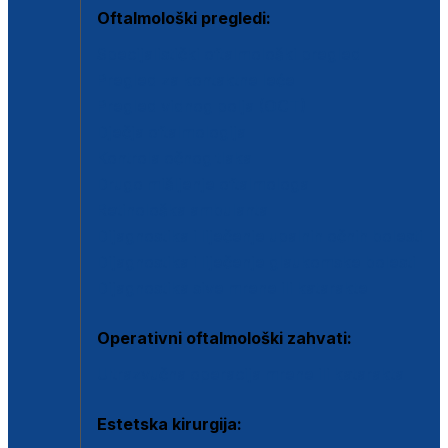
Oftalmološki pregledi:
Specijalistički oftalmološki pregled
Pregled za kontaktne leće
Pregled vidnog polja (OCT)
Dječja oftalmologija
Kontrola očnog tlaka
Drugo mišljenje oftalmologa
Retinološka ambulanta
Dijagnostika i liječenje upalnih očnih bolesti
Dijagnostika i liječenje glaukomske bolesti
Dijagnostika sive mrene ili katarakte
Operativni oftalmološki zahvati:
Ultrazvučna operacija mrene ili katarakta
Estetska kirurgija: