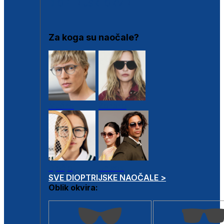
DIOPTRIJSKI OKVIRI
Za koga su naočale?
Muške
Ženske
Dječje
Unisex
SVE DIOPTRIJSKE NAOČALE >
Oblik okvira: