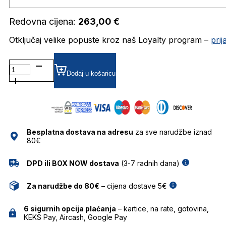
Redovna cijena:
263,00
€
Otključaj velike popuste kroz naš Loyalty program –
pri
TSM6105 DIOPTRIJSKI
OKVIRI
Dodaj u košaricu
TRUSSARDI
količina
Besplatna dostava na adresu
za sve narudžbe iznad
80€
DPD ili BOX NOW dostava
(3-7 radnih dana)
Za narudžbe do 80€
– cijena dostave 5€
6 sigurnih opcija plaćanja
– kartice, na rate, gotovina,
KEKS Pay, Aircash, Google Pay