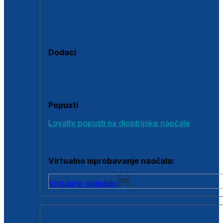
Polarizirane sunčane naočale
Fotokromatske sunčane naočale
Naočale s clip-on dodatkom
Dodaci
Dodaci za dioptrijske naočale
Poklon bonovi
Popusti
Loyalty popusti na dioptrijske naočale
Outlet dioptrijskih naočala
Virtualno isprobavanje naočala:
Virtualno ogledalo