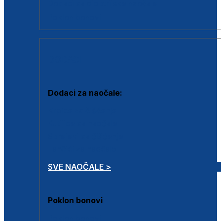
Dodaci za dioptrijske naočale
Poklon bonovi
DODACI
Dodaci za naočale:
Krpice za čišćenje
Kutijice za naočale
Sprejevi za čišćenje
Lančići za naočale
SVE NAOČALE >
Poklon bonovi
Poklon bonovi