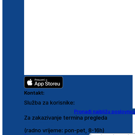
Kontakt:
Služba za korisnike:
shop@ghetaldus.hr
Pronađi najbližu poslovnic
Za zakazivanje termina pregleda
0800 222 025
(radno vrijeme: pon-pet, 8-16h)