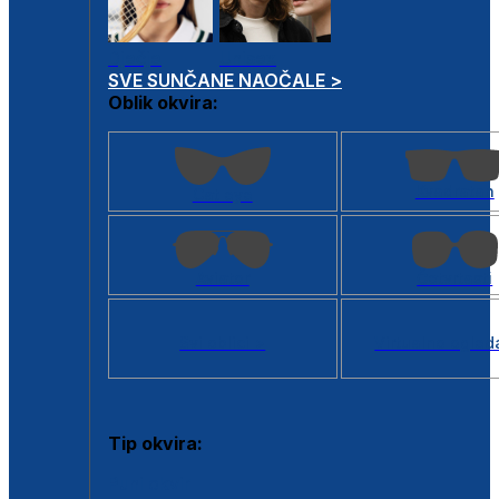
Dječje
Unisex
SVE SUNČANE NAOČALE >
Oblik okvira:
Kvadratan
Cat eye
Aviator
Četvrtasti
Svi oblici >
Virtualno ogled
Tip okvira:
Puni okvir