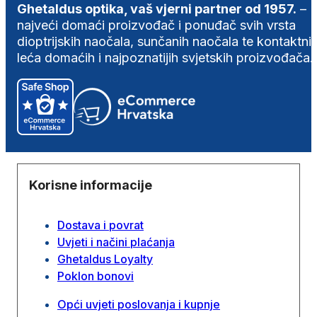
Ghetaldus optika, vaš vjerni partner od 1957.
–
najveći domaći proizvođač i ponuđač svih vrsta
dioptrijskih naočala, sunčanih naočala te kontaktni
leća domaćih i najpoznatijih svjetskih proizvođača.
Korisne informacije
Dostava i povrat
Uvjeti i načini plaćanja
Ghetaldus Loyalty
Poklon bonovi
Opći uvjeti poslovanja i kupnje