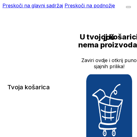
Preskoči na glavni sadržaj
Preskoči na podnožje
U tvojoj košarici još
nema proizvoda
Zaviri ovdje i otkrij puno
sjajnih prilika!
Tvoja košarica