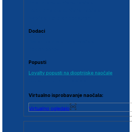
Polarizirane sunčane naočale
Fotokromatske sunčane naočale
Naočale s clip-on dodatkom
Dodaci
Dodaci za dioptrijske naočale
Poklon bonovi
Popusti
Loyalty popusti na dioptrijske naočale
Outlet dioptrijskih naočala
Virtualno isprobavanje naočala:
Virtualno ogledalo