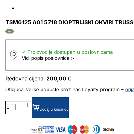
TSM6125 A01 5718 DIOPTRIJSKI OKVIRI TRUS
novo
✓ Proizvod je dostupan u poslovnicama
Vidi popis poslovnica >
Redovna cijena:
200,00
€
Otključaj velike popuste kroz naš Loyalty program –
pri
TSM6125
A01
Dodaj u košaricu
5718
DIOPTRIJSKI
OKVIRI
TRUSSARDI