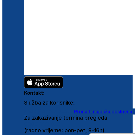
Kontakt:
Služba za korisnike:
shop@ghetaldus.hr
Pronađi najbližu poslovnic
Za zakazivanje termina pregleda
0800 222 025
(radno vrijeme: pon-pet, 8-16h)