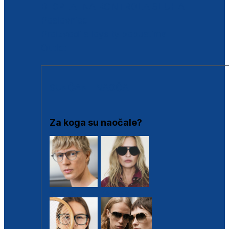
BESPLATNA KONTROLA SLUHA
Poslovnice
Proizvodi s loyalty popustima
Outlet
SUNČANE NAOČALE
Za koga su naočale?
Muške
Ženske