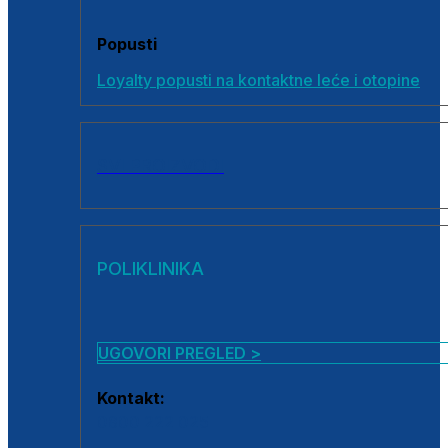
Popusti
Loyalty popusti na kontaktne leće i otopine
SVI PROIZVODI
POLIKLINIKA
UGOVORI PREGLED >
Kontakt:
0800 222 025