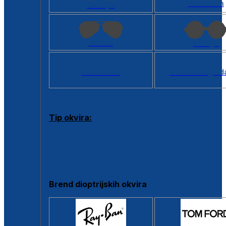
Kvadratan
Cat eye
Aviator
Okrugli
Svi oblici >
Virtualno ogled
Tip okvira:
Puni okvir
Clip-on
Poluokvir
Brend dioptrijskih okvira