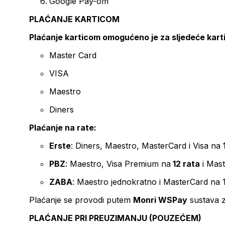
Google Pay-om
PLAĆANJE KARTICOM
Plaćanje karticom omogućeno je za sljedeće kart
Master Card
VISA
Maestro
Diners
Plaćanje na rate:
Erste
: Diners, Maestro, MasterCard i Visa na
PBZ
: Maestro, Visa Premium na
12 rata
i Mas
ZABA
: Maestro jednokratno i MasterCard na 
Plaćanje se provodi putem
Monri WSPay
sustava z
PLAĆANJE PRI PREUZIMANJU (POUZEĆEM)