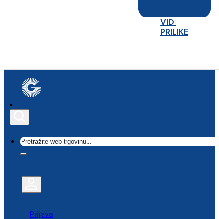
VIDI
PRILIKE
Traži
Prijava