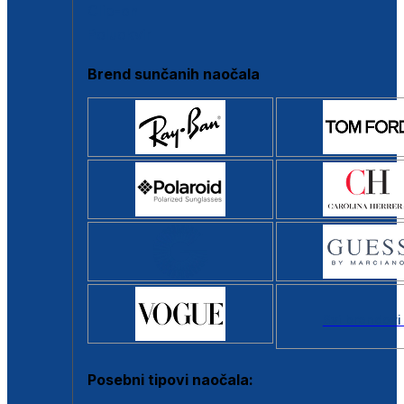
Clip-on
Poluokvir
Brend sunčanih naočala
Svi brendovi
Posebni tipovi naočala: