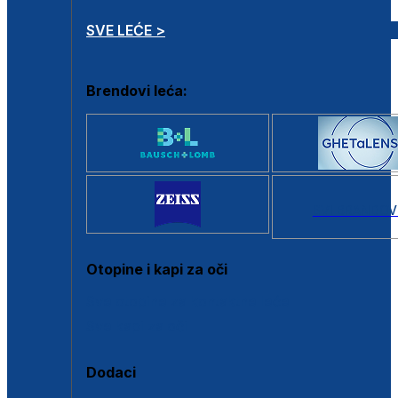
SVE LEĆE >
Brendovi leća:
SVI BRANDOV
Otopine i kapi za oči
Sve otopine za kontaktne leće
Sve kapi za oči
Dodaci