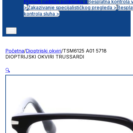
Pronađi najbližu polikliniku >
Besplatna kontrola 
>
Zakazivanje specijalističkog pregleda >
Bespla
Otvorena radna mjesta
kontrola sluha >
Početna
/
Dioptrijski okviri
/
TSM6125 A01 5718
DIOPTRIJSKI OKVIRI TRUSSARDI
🔍