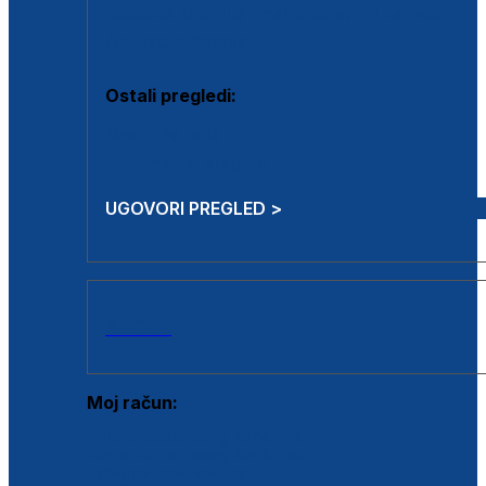
Estetska kirurgija i mali operativni zahvati
Aplikacija botoxa
Ostali pregledi:
Medicina rada
Sistematski pregled
UGOVORI PREGLED >
AKCIJE
Moj račun:
Prijava postojećeg korisnika
Registracija novog korisnika
Zaboravljena lozinka