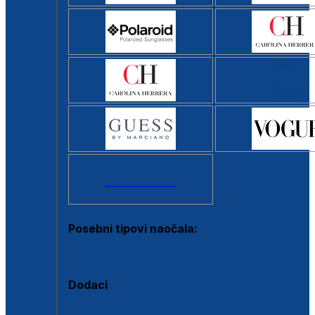
Svi brendovi >
Posebni tipovi naočala:
Okviri s clip-on dodatkom
Dodaci
Dodaci za dioptrijske naočale