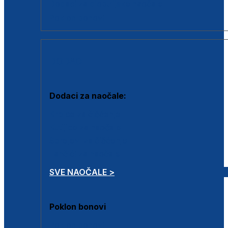
Dodaci za dioptrijske naočale
Poklon bonovi
DODACI
Dodaci za naočale:
Krpice za čišćenje
Kutijice za naočale
Sprejevi za čišćenje
Lančići za naočale
SVE NAOČALE >
Poklon bonovi
Poklon bonovi