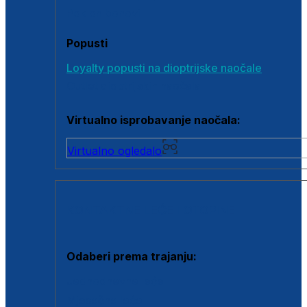
Poklon bonovi
Popusti
Loyalty popusti na dioptrijske naočale
Outlet dioptrijskih naočala
Virtualno isprobavanje naočala:
Virtualno ogledalo
KONTAKTNE LEĆE I OTOPINE
Odaberi prema trajanju:
Jednodnevne leće
Mjesečne leće