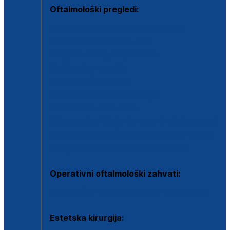
Oftalmološki pregledi:
Specijalistički oftalmološki pregled
Pregled za kontaktne leće
Pregled vidnog polja (OCT)
Dječja oftalmologija
Kontrola očnog tlaka
Drugo mišljenje oftalmologa
Retinološka ambulanta
Dijagnostika i liječenje upalnih očnih bolesti
Dijagnostika i liječenje glaukomske bolesti
Dijagnostika sive mrene ili katarakte
Operativni oftalmološki zahvati:
Ultrazvučna operacija mrene ili katarakta
Estetska kirurgija: