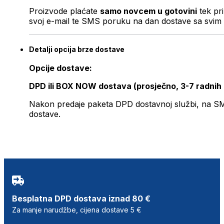
Proizvode plaćate
samo novcem u gotovini
tek pr
svoj e-mail te SMS poruku na dan dostave sa svim 
Detalji opcija brze dostave
Opcije dostave:
DPD ili BOX NOW dostava (prosječno, 3-7 radnih
Nakon predaje paketa DPD dostavnoj službi, na SMS 
dostave.
Besplatna DPD dostava iznad 80 €
Za manje narudžbe, cijena dostave 5 €